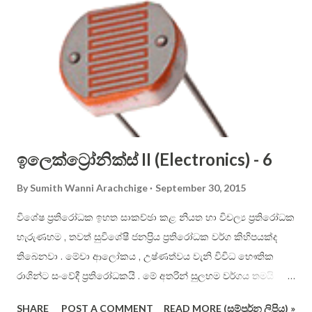
alphabet is phonetic (that is, each letter shall have one
dedicated sound only), therefore it is easier to use than
English alphabet. Consonant letters cannot be sounded on
their own, and you have to use vowels to aid in them to be
pronounced. In English, you just place the vowel just after
the constant. For example: ...
ඉලෙක්ට්‍රෝනික්ස් II (Electronics) - 6
By
Sumith Wanni Arachchige
September 30, 2015
විශේෂ ප්‍රතිරෝධක ඉහත සාකච්ඡා කළ නියත හා විචල්‍ය ප්‍රතිරෝධක
හැරුණහම , තවත් සුවිශේෂී ජනප්‍රිය ප්‍රතිරෝධක වර්ග කිහිපයක්ද
තිබෙනවා . මේවා ආලෝකය , උෂ්ණත්වය වැනි විවිධ භෞතික
රාශින්ට සංවේදී ප්‍රතිරෝධකයි . මේ අතරින් සුලභම වර්ගය තමයි
ආලෝකයට සංවේදී ප්‍රතිරෝධක වර්ගය . මේවා ප්‍රකාශ - ප්‍රතිරෝධක
SHARE
POST A COMMENT
READ MORE (සම්පූර්න ලිපිය) »