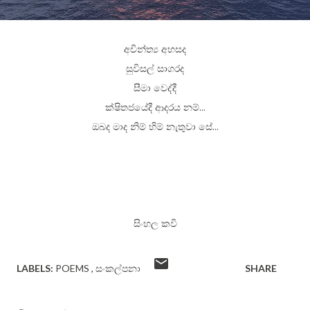
අචින්ත්‍ය අහසද
සුවිසල් සාගරද
සීමා වෙද්දී
ක්ෂිතජයේදී ආදරය නම්...
ඔබද මාද නිම් හිම් නැතුවා සේ...
සිංහල කවි
LABELS:
POEMS
සංකල්පනා
SHARE