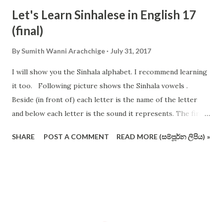
Let's Learn Sinhalese in English 17
(final)
By
Sumith Wanni Arachchige
July 31, 2017
I will show you the Sinhala alphabet. I recommend learning
it too. Following picture shows the Sinhala vowels .
Beside (in front of) each letter is the name of the letter
and below each letter is the sound it represents. The first
12 vowels are very important. The following picture shows
SHARE
POST A COMMENT
READ MORE (සම්පූර්න ලිපිය) »
the consonants of Sinhala alphabet (not in the conventional
order and format). I have crossed out some letters which
are redundant and useless (I vehemently support removing
these pesky letters from the operating alphabet ). Actually
you should remember all the letters, but I suggest you to
use only the letters that are not crossed out. Sinhala