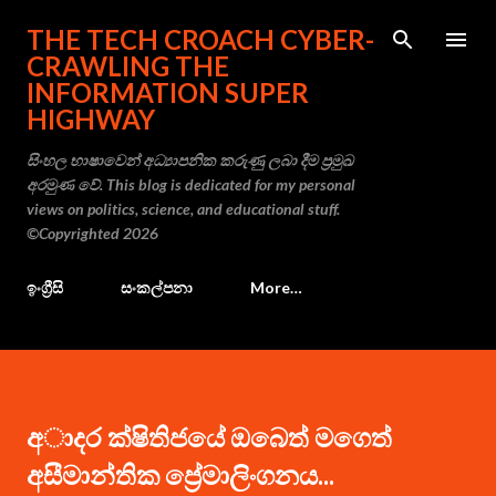
Skip to main content
THE TECH CROACH CYBER-
CRAWLING THE
INFORMATION SUPER
HIGHWAY
සිංහල භාෂාවෙන් අධ්‍යාපනික කරුණු ලබා දීම ප්‍රමුඛ
අරමුණ වේ. This blog is dedicated for my personal
views on politics, science, and educational stuff.
©Copyrighted 2026
ඉංග්‍රීසි
සංකල්පනා
More…
අාදර ක්ෂිතිජයේ ඔ‍බෙත් මගෙත්
අසීමාන්තික ප්‍රේමාලිංගනය...