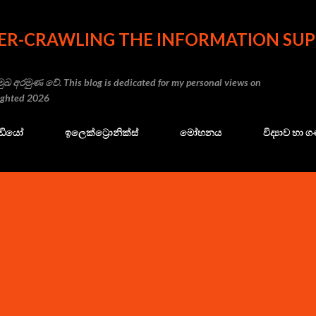
Skip to main content
ER-CRAWLING THE INFORMATION SUP
ුඛ අරමුණ වේ. This blog is dedicated for my personal views on
righted 2026
ේඩියෝ
ඉලෙක්ට්‍රොනික්ස්
මෝහනය
විද්‍යාව හා