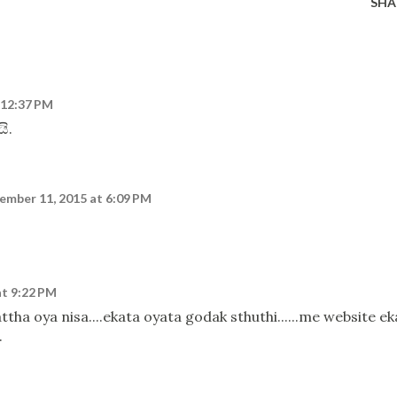
SHA
 12:37 PM
ි.
ember 11, 2015 at 6:09 PM
at 9:22 PM
tha oya nisa....ekata oyata godak sthuthi......me website ek
.