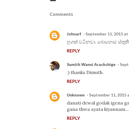
Comments
Johnarf
September 11, 2015 at
හුගක් වටිනවා. බොහොම ස්තුතිය
REPLY
Sumith Wanni Arachchige
Sept
:) thanks Dimuth.
REPLY
Unknown
September 11, 2015 
danati dewal godak igena gat
gana thwa ayata kiyannam...
REPLY