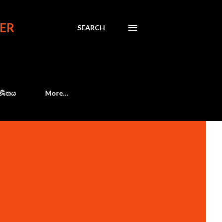
ER
SEARCH
 ගණිතය
More…