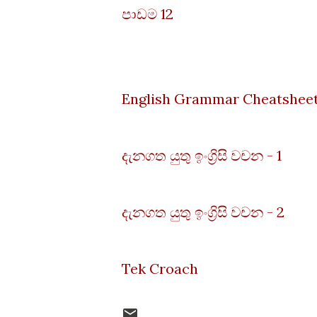
පාඩම 12
English Grammar Cheatshee
දැනගත යුතු ඉංග්‍රිසි වචන - 1
දැනගත යුතු ඉංග්‍රිසි වචන - 2
Tek Croach