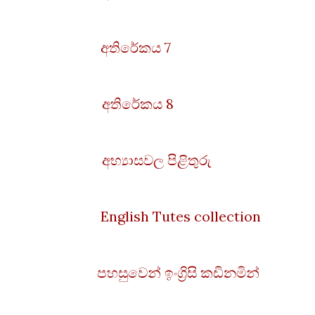
අතිරේකය 7
අතිරේකය 8
අභ්‍යාසවල පිළිතුරු
English Tutes collection
පහසුවෙන් ඉංග්‍රිසි කඩිනමින්