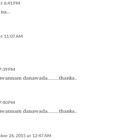
at 6:41 PM
na...
at 11:07 AM
7:39 PM
uwannam danawada.........thanks..
7:40 PM
uwannam danawada.........thanks..
ber 26, 2015 at 12:47 AM