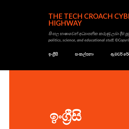
THE TECH CROACH CYB
HIGHWAY
සිංහල භාෂාවෙන් අධ්‍යාපනික කරුණු ලබා දීම ප්‍රම
politics, science, and educational stuff. ©Copy
ඉංග්‍රීසි
සංකල්පනා
ඇමචර් ර
ඉංග්‍රීසි