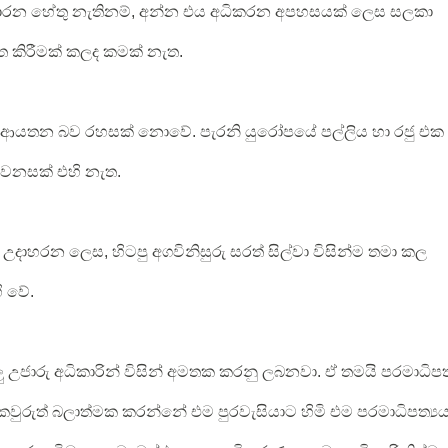
ාධාරන හේතු නැතිනම්, අන්න එය අධිකරන අපහසයක් ලෙස සලකා
 කිරීමක් කලද කමක් නැත.
ෂිත ආයතන බව රහසක් නොවේ. පැරනි යුරෝපයේ පල්ලිය හා රජු එක
වෙනසක් එහි නැත.
හරන ලෙස, හිටපු අගවිනිසුරු සරත් සිල්වා විසින්ම තමා කල
ි වේ.
 උජාරු අධිකාරින් විසින් අමතක කරනු ලබනවා. ඒ තමයි පරමාධිපත්
වුරුත් බලාත්මක කරන්නේ එම පුරවැසියාට හිමි එම පරමාධිපත්‍ය