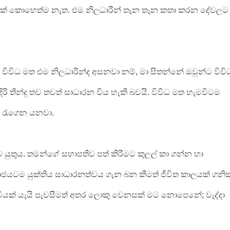
මක් කොහෙත්ම නැත. එම නිලධාරීන් තැන තැන කතා කරන දේවලට
විවිධ මත එම නිලධාරින්ද අසනවා නම්, මා සිතන්නේ ඔවුන්ට විවි
දිරි තීන්දු තව තවත් සාධාරන විය හැකි බවයි. විවිධ මත හැමවිටම
 රැගෙන යනවා.
යුතුය. තමන්ගේ සභාපතිව පත් කිරීමට කුලල් කා ගන්න හා
මාජයටම යුක්තිය සාධාරනත්වය ගැන බන කීමත් ජීවිත කාලයක් ගනි
යාවියක් යැයි පැවසීමත් අතර ලොකු වෙනසක් මට නොපෙනේ; වැද්දා