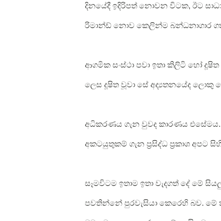
දිනයේදී ඉදිරිපත් නොවන විටක, ඊට ස
රිමාන්ඩ් නොව කෙලින්ම බන්ධනාගාර ගත
ආගමික සංස්ථා පවා ඉතා කිලිටි හෝ දූ
ලෙස දූෂිත වූවා සේ අද්‍යතනයේද ලොකු 
අධිකරණය ගැන වුවද කාරණය එසේමය. උදා
අකටයුතුකම් ගැන ප්‍රසිද්ධ ප්‍රකාශ අපට සිහ
සෑමවිටම ඉතාම ඉතා වැදගත් දේ මේ සියලු
පවතින්නේ පුරවැසියා කෙරෙහි බව. මේ ක