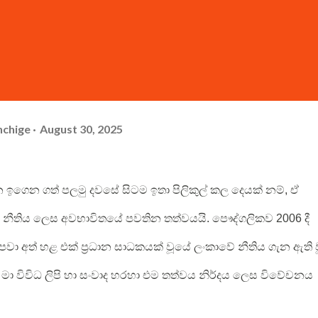
hchige
August 30, 2025
 ඉගෙන ගත් පලමු දවසේ සිටම ඉතා පිලිකුල් කල දෙයක් නම්, ඒ
ීතිය ලෙස අවභාවිතයේ පවතින තත්වයයි. පෞද්ගලිකව 2006 දී
 පවා අත් හළ එක් ප්‍රධාන සාධකයක් වූයේ ලංකාවේ නීතිය ගැන ඇති 
ම මා විවිධ ලිපි හා සංවාද හරහා එම තත්වය නිර්දය ලෙස විවේචනය