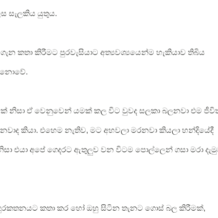
ස සැලකිය යුතුය.
ුව ගැන කතා කිරීමට පුරවැසියාට අත්‍යවශ්‍යයෙන්ම හැකියාව තිබිය
් නොවේ.
් නිසා ඒ වෙනුවෙන් යමක් කල විට වුවද සලකා බලනවා එම ජීවි
ද කියා. එහෙම නැතිව, මට අහවලා මරනවා කියලා හන්දියේදී
ිසා එයා අපේ ගෙදරට ඇතුලුව වන විටම පොල්ලෙන් ගසා මරා දැමු
 දුරකතනයට කතා කර හෝ ඔහු සිටින තැනට ගොස් බල කිරීමක්,