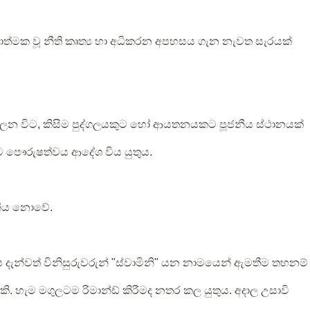
‍රියාත්මක වූ නීති කෘත්‍ය හා අධිකරන අපහසය ගැන නැවත සැරයක්
 බලන විට, කිසිම පුද්ගලයකුට හෝ ආයතනයකට පූජනීය ස්ථානයක්
ට පෞරුෂත්වය ආදේශ විය යුතුය.
ූජනීය නොවේ.
දැන්වත් විනිසුරුවරුන් "ස්වාමිනි" යන නාමයෙන් ඇමතීම තහනම්
. හැම මගුලටම රිමාන්ඩ් කිරීමද නතර කල යුතුය. අදාල උසාවි