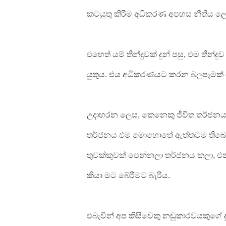
කටයුතු කිරීම අධිකරණ අපහස නීතිය ලෙ
එහෙත් යම් තීන්දුවක් දුන් පසු, එම තීන්ද
යුතුය. එය අධිකරණයට කරන බලපෑමක
උදාහරන ලෙස, කෙනෙකු ජීවිත තර්ජනයක
තර්ජනය එම මොහොතේ ඇත්තටම තිබෙනවා
තුවක්කුවක් පෙන්නලා තර්ජනය කලා, එන
කියා මට බේරීමට බැරිය.
එබැවින් අප කිසිවෙකු නඩුකාරවයකුගේ