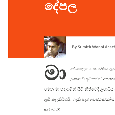
දේපල
By
Sumith Wanni Arac
මා
දේශපාලනය හා නීතිය දැන
ලංකාවේ අධිකරණ අපහස න
පමන මා හදාරමින් සිටි නීතිවේදි උපාධිය
දැඩි කලකිරීමයි. හැකි සෑම අවස්ථාවකදී
කර තිබේ.