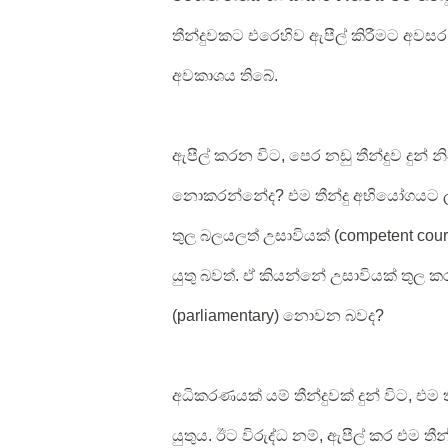
තීන්දුවකට එරෙහිව ඇපීල් කිරීමට අවසර
අවකාශය තිබේ.
ඇපීල් කරන විට, පෙර නඩු තීන්දුව දුන් න
නොකරන්නේද? එම තීන්දු අභියෝගයට ලක
තුල බලයලත් උසාවියක් (competent co
යුතු බවත්. ඒ කියන්නේ උසාවියක් තුල
(parliamentary) නොවන බවද?
අධිකරණයක් යම් තීන්දුවක් දුන් විට, එම ත
යුතුය. ඊට විරුද්ධ නම්, ඇපීල් කර එම ත