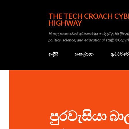
THE TECH CROACH CYB
HIGHWAY
සිංහල භාෂාවෙන් අධ්‍යාපනික කරුණු ලබා දීම ප්‍රම
politics, science, and educational stuff. ©Copy
ඉංග්‍රීසි
සංකල්පනා
ඇමචර් ර
පුරවැසියා බ