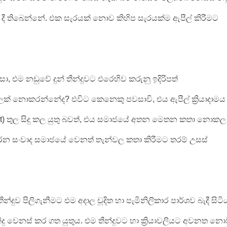
 දී තිබෙන්නේ. එක සැරයක් නොව කිහිප සැරයක්ම ඇපීල් කිරීමට
ිසා, එම නඩුවේ දුන් තීන්දුවට එරෙහිව කරුනු ඉදිරිපත්
් නොකරන්නේද? එවිට කෙනෙකු පවසාවි, එය ඇපීල් ක්‍රියාදාමය
urt) තුල සිදු කල යුතු බවත්, එය සමාජයේ අතන මෙතන කතා නොකල
 කරන සංවාද සමාජයේ වෙනත් තැන්වල කතා කිරීමට තරම් උසස්
ීන්දුව පිලිගැනීමට එම අදාල චූදිත හා පැමිනිලිකාර පාර්ශව බැදී සිටි
ීන්දු වෙනස් කර ගත යුතුය. එම තීන්දුවට හා ක්‍රියාවලියට අවනත නො