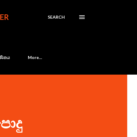
ER
SEARCH
 ගණිතය
More…
පොදු