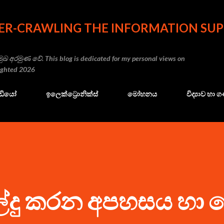
Skip to main content
ER-CRAWLING THE INFORMATION SUP
ුඛ අරමුණ වේ. This blog is dedicated for my personal views on
righted 2026
ේඩියෝ
ඉලෙක්ට්‍රොනික්ස්
මෝහනය
විද්‍යාව හා
ාල්දු කරන අපහසය හා 