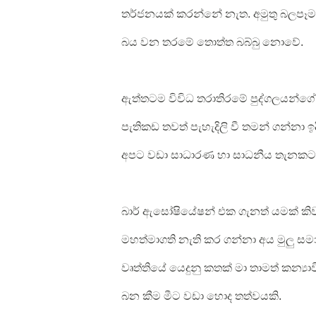
තර්ජනයක් කරන්නේ නැත. අමුතු බලපෑ
බය වන තරමේ තොත්ත බබ්බු නොවේ.
ඇත්තටම විවිධ තරාතිරමේ පුද්ගලයන්ගේ 
පැතිකඩ තවත් පැහැදිලි වී තමන් ගන්නා ඉ
අපට වඩා සාධාරණ හා සාධනීය තැනකට
බාර් ඇසෝෂියේෂන් එක ගැනත් යමක් කිව 
මහත්මාගති නැති කර ගන්නා අය මුලු ස
වෘත්තියේ යෙදුනු කතක් මා තාමත් කන්‍
බන කීම මීට වඩා හොද තත්වයකි.