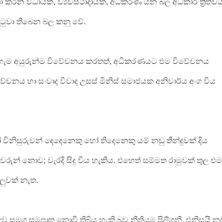
 කරන විධායක, ව්‍යවස්ථාදායක, අධිකරණ යන බල අධිකාරි ත්‍රිත්ව
ටුවා තිබෙන බල කනු වේ.
කය හැම අයුරුන්ම විවේචනය කරතත්, අධිකරණයට එම විවේචනය
ේචනය හා සංවාද විවාද උසස් මිනිස් සමාජයක අනිවාර්ය අංග විය
විනිසුරුවන් දෙදෙනෙකු හෝ තිදෙනෙකු යම් නඩු තීන්දුවක් දිය
වි වරුන් නොව; වැරදි සිදු විය හැකිය. එහෙත් සම්මත රාමුවක් තුල එම
ටලුවක් නැත.
ුව සමග සමපාත නොවී තිබිය හැකි බව නීතියම පිලිගනී. එනිසයි න