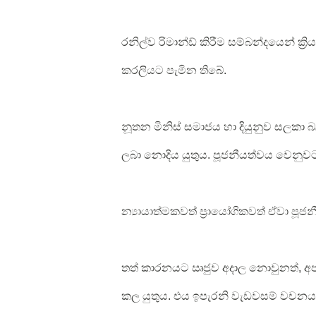
රනිල්ව රිමාන්ඩ් කිරීම සම්බන්දයෙන් ක්
කරලියට පැමින තිබේ.
නූතන මිනිස් සමාජය හා දියුනුව සලකා
ලබා නොදිය යුතුය. පූජනීයත්වය වෙනුව
න්‍යායාත්මකවත් ප්‍රායෝගිකවත් ඒවා ප
තත් කාරනයට ඍජුව අදාල නොවුනත්, අප 
කල යුතුය. එය ඉපැරනි වැඩවසම් වචනයකි