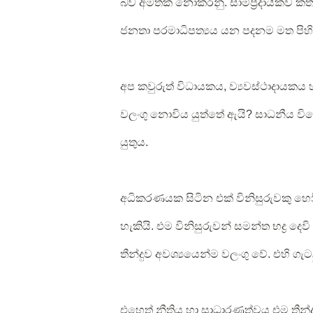
බව අමතක නොකරනු. සාම්ප්‍රදායිකව කතා
ජනතා පරමාධිපත්‍යය යන පදනම මත පිහි
අප කවුරුත් විධායකය, ව්‍යවස්ථාදාය
වලංගු නොවිය යුත්තේ ඇයි? සාධනීය විව
යුතුය.
අධිකරණයක සිටින එක් විනිසුරුවකු හෝ 
හැකියි. එම විනිසුරුවන් සමන්ත භද්‍ර දෙ
තීන්දුව අවශ්‍යයෙන්ම වලංගු වේ. එහි ගැ
එහෙත් නීතිය හා සාධාරණත්වය එම තීන්ද