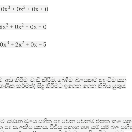
3
2
 0x
+ 0x
+ 0x + 0
3
2
8x
+ 0x
+ 0x + 0
3
2
0x
+ 2x
+ 0x – 5
,
,
,
,
ම
අඩු කිරීම
වැඩි කිරීම
බෙදීම
බලයකට නැංවීම යන
)
.
ගණිත කර්මත්
සිදු කිරීමට ඉගෙන ගෙන තිබිය යුතුය
,
ිට
සමාන බලය සහිත පද වෙන වෙනම එකතු කළ යුත
.
 පද සැලකිය යුතුය
වීජීය ප්‍රකාශ තුළ යම් යම් බල සහි