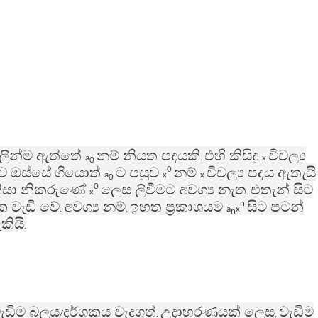
ුලින්ම ඇත්තේ
නම් නියත පදයකි
එහි කිසිදු
විචල්‍ය
a
.
x
0
 ඔස්සේ ගියොත්
ට පසුව
නම්
විචල්‍ය පදය ඇතැයි
0
a
x
x
0
ිසා නිකරුණේ
ලෙස ලිවීමට අවශ්‍ය නැත
එතැන් සිට
0
x
.
ක වැඩි වේ
අවශ්‍ය නම්
ඉහත ප්‍රකාශයම
සිට පටන්
n
.
,
a
x
n
කියි
.
වැඩිම බලය
දර්ශකය වැදගත්
උදාහරණයක් ලෙස
වැඩිම
/
.
,