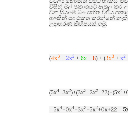
.
විචල්‍ය නොමැති වීමට හැකිය
එව
විසින් මුල් ප්‍රකාශයට ඇතුලු කර
වන සියලුම බල සහිත වීජීය ප්‍රක
අලුතින් පද එකතු කරන්නේ නැති
.
උදාහරණ කිහිපයක් ගමු
3
2
3
2
(
4x
+
2x
+
6x
+
8
) + (
3x
+
x
4
2
3
2
4
(5x
+3x
)+(3x
+2x
+22)=(5x
+
4
4
3
2
= 5x
+0x
+3x
+5x
+0x+22 =
5