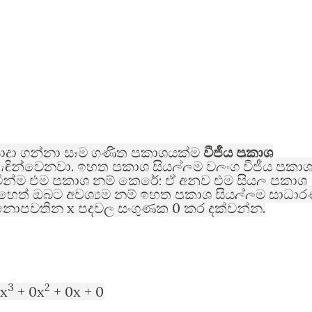
ාදා ගන්නා සෑම ගණිත ප්‍රකාශයක්ම
වීජීය ප්‍රකාශ
.
ැඳින්වෙනවා
ඉහත ප්‍රකාශ සියල්ලම වලංගු වීජීය ප්‍රකා
;
න්ම එම ප්‍රකාශ නම් කෙරේ
ඒ අනුව එම සියලු ප්‍රකාශ
හෙත් ඔබට අවශ්‍යම නම් ඉහත ප්‍රකාශ සියල්ලම සාධා
x
0
.
ී නොපවතින
පදවල සංගුණක
කර දක්වන්න
3
2
x
+ 0x
+ 0x + 0