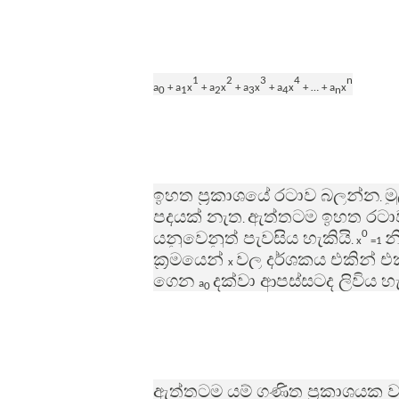
1
2
3
4
n
a
+
a
x
+ a
x
+ a
x
+ a
x
+ … + a
x
0
1
2
3
4
n
ඉහත ප්‍රකාශයේ රටාව බලන්න
ම
.
පදයක් නැත
ඇත්තටම ඉහත රටාව
.
යනුවෙනුත් පැවසිය හැකියි
න
0
.
x
=1
ක්‍රමයෙන්
වල දර්ශකය එකින් එ
x
ගෙන
දක්වා ආපස්සටද ලිවිය හැ
a
0
ඇත්තටම යම් ගණිත ප්‍රකාශයක 