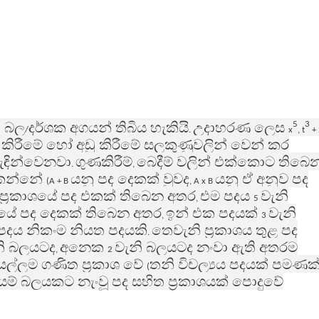
ධ බල
දර්ශක අගයන් තිබිය හැකියි
උදාහරණ ලෙස
5
3
/
.
x
, t
+ 
කිරීමේ හෝ අඩු කිරීමේ සලකුණුවලින් වෙන් කර
ැඳින්වෙනවා
ගුණකිරීම්
බෙදීම් වලින් එක්කොට තිබෙ
.
,
ලකන්නේ
යනු පද දෙකක් වුවද
යනු ඒ අනුව පද
(
A + B
,
A x B
 ප්‍රකාශයේ පද එකක් තිබෙන අතර
එම පදය
වැනි
,
5
ාශයේ පද දෙකක් තිබෙන අතර
ඉන් එක පදයක්
වැනි
,
3
දය නිකංම නියත පදයකි
තෙවැනි ප්‍රකාශය තුළ පද
.
නි බලයටද
අනෙක
වැනි බලයටද නංවා ඇති අතරම
,
2
යල්ලම ගණිත ප්‍රකාශ වේ
තනි විචල්‍යය පදයක් පමණක
(
යම් බලයකට නැංවූ පද සහිත ප්‍රකාශයක් පොදුවේ