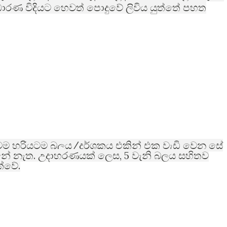
ාධාරණ විදියට හෙවත් පොදුවේ ලිවිය යුත්තේ පහත
/
ිටම හරියටම බලය
දර්ශකය එකින් එක වැඩි වෙන සේ
.
, 5
්නේ නැත
උදාහරණයක් ලෙස
වැනි බලය සහිතව
.
ක්වේ