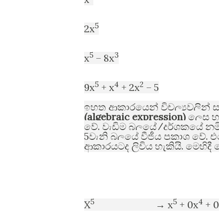
5
2x
5
3
x
– 8x
5
4
2
9x
+ x
+ 2x
– 5
ඉහත ආකාරයෙන් විචල්‍යවලින් ස
(algebraic expression)
ලෙස හ
.
/
වේ
වැඩිම බලයේ
දර්ශකයේ නමි
5
.
වැනි බලයේ වීජීය ප්‍රකාශ වේ
එ
.
ආකාරයටද ලිවිය හැකියි
මෙහිද
5
5
4
X
→ x
+ 0x
+ 0