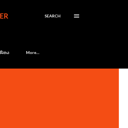
ER
SEARCH
 ගණිතය
More…