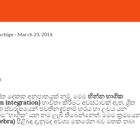
hchige
March 23, 2016
ම
,
‍රිත දෙකක අනුපාතයක් නම්
මෙම
භින්න භාගික
on integration)
.
භාවිතා කිරීමට අවස්ථාවක් ඇත
ශ්‍රිත
(
ක ස්වරූපයෙන් පවතින
එනම් හරය හා ලවය යන
"
"
.
ෙම
භාගික
යන නම ලැබී තිබෙන්නෙත්
මෙම ක්‍රමයෙන
gebra)
පිළිබඳ දැනුමද අවශ්‍ය කෙරෙන බව මතක තබා