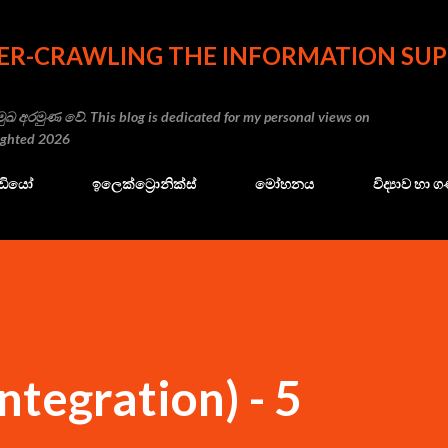
Skip to main content
ER-CRAWLING THE INFORMATION SUP
ුඛ අරමුණ වේ. This blog is dedicated for my personal views on
righted 2026
ේඩියෝ
ඉලෙක්ට්‍රොනික්ස්
මෝහනය
විද්‍යාව හා
tegration) - 5