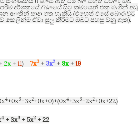
0
ිට සංගුණකය
ලෙස ඇති එම බල සහිත විචල්‍ය ඔබ
/
 උපරිම දර්ශකයේ
බලයේ සිට ක්‍රමයෙන් එක බැගින් අඩු
(
ාශන අලුතින් සාදා ගත හැකියි
එහෙත් එසේ බොරුවට
).
ව කෙලින්ම ඒවා සුලු කිරීමට ඔබට පහසු වනු ඇත
3
2
+
2x
+
11
) =
7x
+
3x
+
8x
+
1
9
4
3
2
4
3
2
0x
+0x
+3x
+0x+0)+(0x
+3x
+2x
+0x+22)
4
3
2
x
+ 3x
+ 5x
+ 22