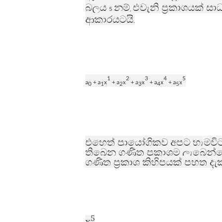
බලය
නම්
එවැනි ප්‍රකාශයක් ස
5
,
ආකාරයටයි
.
1
2
3
4
5
a
+
a
x
+ a
x
+ a
x
+ a
x
+ a
x
0
1
2
3
4
5
එහෙත් ප්‍රායෝගිකව අපට හැමව
තිබෙන ගණිත ප්‍රකාශම ලැබෙන
ගණිත ප්‍රකාශ කිහිපයක් පහත දැ
5
x