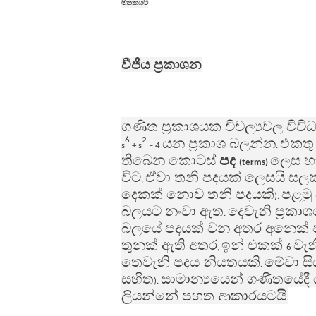
මතකයට
වීජීය ප්‍රකාශන
ගණිත ප්‍රකාශයක විචල්‍යවල විවි
යන ප්‍රකාශ බලන්න
එකතු 
6
2
s
+ s
– 4
.
තිබෙන කොටස්
පද
ලෙස හ
(terms)
විට
ඒවා තනි පදයක් ලෙසයි ස
,
දෙකක් නොව තනි පදයකි
පළමු
).
බලයට නංවා ඇත
දෙවැනි ප්‍රක
.
බලයේ පදයක් වන අතර අනෙක් ප
තුනක් ඇති අතර
ඉන් එකක්
වැ
,
6
තෙවැනි පදය නියතයකි
මේවා සි
.
සහිත
සාමාන්‍යයෙන් ගණිතයේදී 
).
ලියන්නේ පහත ආකාරයටයි
.