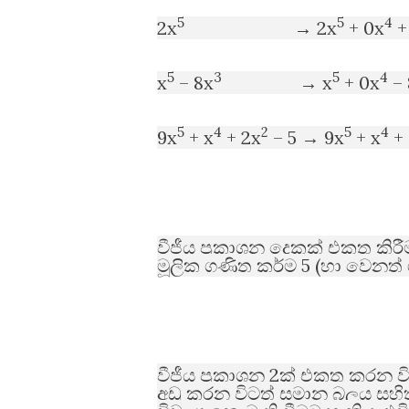
5
5
4
2x
→ 2x
+ 0x
+
5
3
5
4
x
– 8x
→ x
+ 0x
– 
5
4
2
5
4
9x
+ x
+ 2x
– 5 → 9x
+ x
+ 
වීජීය ප්‍රකාශන දෙකක් එකතු කිරී
5 (
මූලික ගණිත කර්ම
හා වෙනත් 
2
වීජීය ප්‍රකාශන
ක් එකතු කරන ව
අඩු කරන විටත් සමාන බලය සහිත