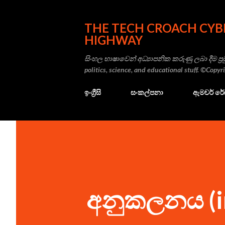
THE TECH CROACH CYB
HIGHWAY
සිංහල භාෂාවෙන් අධ්‍යාපනික කරුණු ලබා දීම ප්‍රම
politics, science, and educational stuff. ©Copy
ඉංග්‍රීසි
සංකල්පනා
ඇමචර් ර
අනුකලනය (in