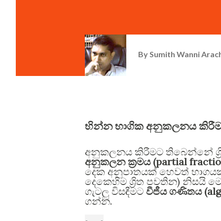
By
Sumith Wanni Arac
භින්න භාගික අනුකලනය කිරී
අනුකලනය කිරීමට තිබෙන්නේ ශ්
(partial fracti
අනුකලන ක්‍රමය
දෙක අනුපාතයක් හෙවත් භාගය
)
දෙකෙහිම ශ්‍රිත පවතින
නිසයි ම
(al
ගැටලු විසඳීමට
වීජීය ගණිතය
.
ගන්න