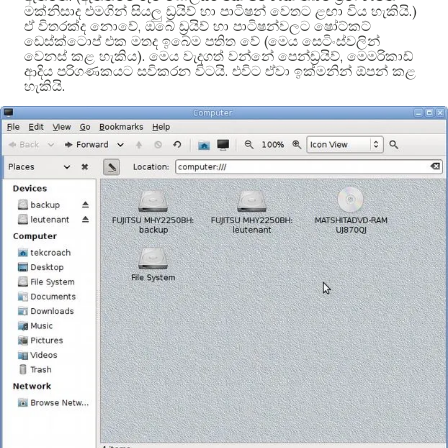
.)
මක්නිසාද එමගින් සියලු ඩ්‍රයිව් හා පාටිෂන් වෙතට ළඟා විය හැකියි
,
ඒ විතරක්ද නොවේ
ඔබේ ඩ්‍රයිව් හා පාටිෂන්වලට ෂෝට්කට්
(
ඩෙස්ක්ටොප් එක මතද ඉබේම පතිත වේ
මෙය සෙටිංස්වලින්
).
,
වෙනස් කළ හැකිය
මෙය වැදගත් වන්නේ පෙන්ඩ්‍රයිව්
මෙමරිකාඩ්
.
ආදිය පරිගණකයට සවිකරන විටයි
එවිට ඒවා ඉක්මනින් ඕපන් කළ
.
හැකියි