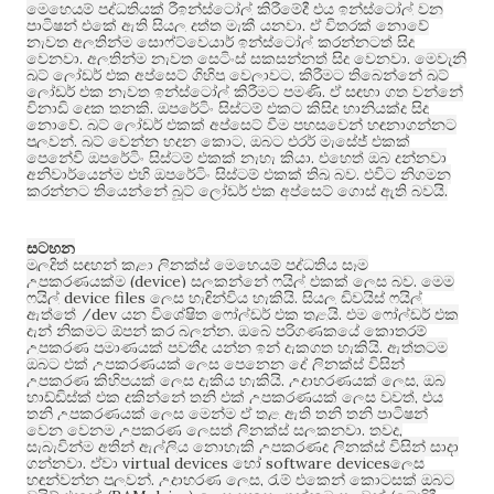
මෙහෙයුම් පද්ධතියක් රීඉන්ස්ටෝල් කිරීමේදී එය ඉන්ස්ටෝල් වන
.
පාටිෂන් එකේ ඇති සියලු දත්ත මැකී යනවා
ඒ විතරක් නොවේ
නැවත අලුතින්ම සොෆ්ට්වෙයාර් ඉන්ස්ටෝල් කරන්නටත් සිදු
.
.
වෙනවා
අලුතින්ම නැවත සෙටිංස් සකසන්නත් සිදු වෙනවා
මෙවැනි
,
බූට් ලෝඩර් එක අප්සෙට් ගිහිපු වෙලාවට
කිරීමට තිබෙන්නේ බූට්
.
ලෝඩර් එක නැවත ඉන්ස්ටෝල් කිරීමට පමණි
ඒ සඳහා ගත වන්නේ
.
විනාඩි දෙක තුනකි
ඔපරේටිං සිස්ටම් එකට කිසිදු හානියක්ද සිදු
.
නොවේ
බූට් ලෝඩර් එකක් අප්සෙට් වීම පහසුවෙන් හඳුනාගන්නට
.
,
පුලුවන්
බූට් වෙන්න හදන කොට
ඔබට එරර් මැසේජ් එකක්
.
පෙනේවි ඔපරේටිං සිස්ටම් එකක් නැහැ කියා
එහෙත් ඔබ දන්නවා
.
අනිවාර්යෙන්ම එහි ඔපරේටිං සිස්ටම් එකක් තිබූ බව
එවිට නිගමන
.
කරන්නට තියෙන්නේ බූට් ලෝඩර් එක අප්සෙට් ගොස් ඇති බවයි
සටහන
මුලදිත් සඳහන් කළා ලිනක්ස් මෙහෙයුම් පද්ධතිය සෑම
(device)
.
උපකරණයක්ම
සලකන්නේ ෆයිල් එකක් ලෙස බව
මෙම
device files
.
ෆයිල්
ලෙස හැඳින්විය හැකියි
සියලු ඩිවයිස් ෆයිල්
/dev
.
ඇත්තේ
යන විශේෂිත ෆෝල්ඩර් එක තුළයි
එම ෆෝල්ඩර් එක
.
දැන් නිකමට ඕපන් කර බලන්න
ඔබේ පරිගණකයේ කොතරම්
.
උපකරණ ප්‍රමාණයක් පවතීද යන්න ඉන් දැකගත හැකියි
ඇත්තටම
ඔබට එක් උපකරණයක් ලෙස පෙනෙන දේ ලිනක්ස් විසින්
.
,
උපකරණ කිහිපයක් ලෙස දැකිය හැකියි
උදාහරණයක් ලෙස
ඔබ
,
හාඩ්ඩිස්ක් එක දකින්නේ තනි එක් උපකරණයක් ලෙස වුවත්
එය
තනි උපකරණයක් ලෙස මෙන්ම ඒ තුළ ඇති තනි තනි පාටිෂන්
.
,
වෙන වෙනම උපකරණ ලෙසත් ලිනක්ස් සලකනවා
තවද
සැබැවින්ම අතින් ඇල්ලිය නොහැකි උපකරණද ලිනක්ස් විසින් සාදා
.
virtual devices
software devices
ගන්නවා
ඒවා
හෝ
ලෙස
.
,
හඳුන්වන්න පුලුවන්
උදාහරණ ලෙස
රැම් එකෙන් කොටසක් ඔබට