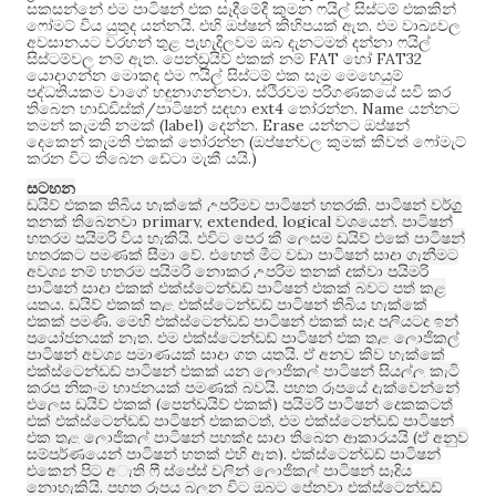
සකසන්නේ එම පාටිෂන් එක සෑදීමේදී කුමන ෆයිල් සිස්ටම් එකකින්
.
.
ෆෝමට් විය යුතුද යන්නයි
එහි ඔප්ෂන් කිහිපයක් ඇත
එම වාඛ්‍යවල
අවසානයට වරහන් තුළ පැහැදිලවම ඔබ දැනටමත් දන්නා ෆයිල්
.
FAT
FAT32
සිස්ටම්වල නම් ඇත
පෙන්ඩ්‍රයිව් එකක් නම්
හෝ
යොදාගන්න මොකද එම ෆයිල් සිස්ටම් එක සෑම මෙහෙයුම්
.
පද්ධතියකම වාගේ හඳුනාගන්නවා
ස්ථිරවම පරිගණකයේ සවි කර
/
ext4
. Name
තිබෙන හාඩ්ඩිස්ක්
පාටිෂන් සඳහා
තෝරන්න
යන්නට
(label)
. Erase
තමන් කැමති නමක්
දෙන්න
යන්නට ඔප්ෂන්
(
දෙකෙන් කැමති එකක් තෝරන්න
ඔප්ෂන්වල කුමක් කීවත් ෆෝමැට්
.)
කරන විට තිබෙන ඩේටා මැකී යයි
සටහන
.
ඩ්‍රයිව් එකක තිබිය හැක්කේ උපරිමව පාටිෂන් හතරකි
පාටිෂන්
වර්ග
primary, extended, logical
.
තුනක්
තිබෙනවා
වශයෙන්
පාටිෂන්
.
හතරම ප්‍රයිමරි විය හැකියි
එවිට පෙර කී ලෙසම ඩ්‍රයිව් එකේ පාටිෂන්
.
හතරකට පමණක් සීමා වේ
එහෙත් මීට වඩා පාටිෂන් සාදා ගැනීමට
අවශ්‍ය නම් හතරම ප්‍රයිමරි නොකර උපරිම තුනක් දක්වා ප්‍රයිමරි
පාටිෂන් සාදා එකක් එක්ස්ටෙන්ඩඩ් පාටිෂන් එකක් බවට පත් කළ
.
යුතුය
ඩ්‍රයිව් එකක් තුළ එක්ස්ටෙන්ඩඩ් පාටිෂන් තිබිය හැක්කේ
.
එකක් පමණි
මෙහි එක්ස්ටෙන්ඩඩ් පාටිෂන් එකක් සෑදූ පලියටද ඉන්
.
ප්‍රයෝජනයක් නැත
එම එක්ස්ටෙන්ඩඩ් පාටිෂන් එක තුළ ලොජිකල්
.
පාටිෂන් අවශ්‍ය ප්‍රමාණයක් සාදා ගත යුතුයි
ඒ අනුව කිව හැක්කේ
එක්ස්ටෙන්ඩඩ් පාටිෂන් එකක් යනු ලොජිකල් පාටිෂන් සියල්ල කැටි
.
කරපු නිකංම භාජනයක් පමණක් බවයි
පහත රූපයේ දැක්වෙන්නේ
(
)
එලෙස ඩ්‍රයිව් එකක්
පෙන්ඩ්‍රයිව් එකක්
ප්‍රයිමරි පාටිෂන් දෙකකටත්
,
එක් එක්ස්ටෙන්ඩඩ් පාටිෂන් එකකටත්
එම එක්ස්ටෙන්ඩඩ් පාටිෂන්
(
එක තුළ ලොජිකල් පාටිෂන් පහක්ද සාදා තිබෙන ආකාරයයි
ඒ අනුව
).
සම්පූර්ණයෙන් පාටිෂන් හතක් එහි ඇත
එක්ස්ටෙන්ඩඩ් පාටිෂන්
එකෙන් පිට අැති ෆ්‍රී ස්පේස් වලින් ලොජිකල් පාටිෂන් සෑදිය
.
නොහැකියි
පහත රූපය බලන විට ඔබට පේනවා එක්ස්ටෙන්ඩඩ්