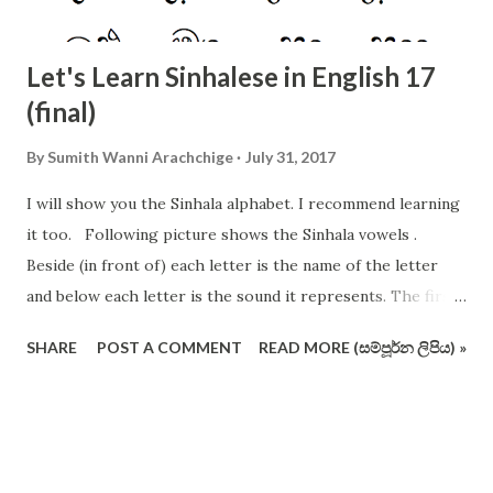
Let's Learn Sinhalese in English 17
(final)
By
Sumith Wanni Arachchige
July 31, 2017
I will show you the Sinhala alphabet. I recommend learning
it too. Following picture shows the Sinhala vowels .
Beside (in front of) each letter is the name of the letter
and below each letter is the sound it represents. The first
12 vowels are very important. The following picture shows
SHARE
POST A COMMENT
READ MORE (සම්පූර්න ලිපිය) »
the consonants of Sinhala alphabet (not in the conventional
order and format). I have crossed out some letters which
are redundant and useless (I vehemently support removing
these pesky letters from the operating alphabet ). Actually
you should remember all the letters, but I suggest you to