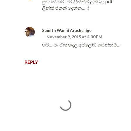
පුළුවන්නම් මේ ලින්ක්ස් ලිපිවල pdf
ලින්ක් එකක් දෙන්න... :)
Sumith Wanni Arachchige
November 9, 2015 at 4:30 PM
හරි... මං ඒක හදල අප්ලෝඩ් කරන්නම්...
REPLY