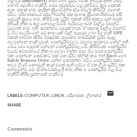
(disconnect)
,
ගැලවීම
නිසා හෝ
ඩ්‍රයිව් එකේ නිවැරදි දත්ත සේව්
.
නොවී පැවතිය හැකියි
මෙම අඩුපාඩුව වැලැක්වීමට ක්‍රම දෙකක්
.
,
(
)
.
ඇත
එකක් නම්
කෑෂින් ක්‍රියාවිරහිත
ඩිසේබල්
කිරීමයි
එහෙත්
,
(
)
.
එවිට
පරිගණකයේ පර්ෆෝමන්ස් එක
හොඳ ක්‍රියාකාරිත්වය
බසී
,
දෙවැනි ක්‍රමය නම්
කිසිවිටක ඩ්‍රයිව් එකක් පරිගණකය ඔන් එකේ
.
තිබියදී නිකංම ඇද නොගැලවීමයි
බැරිවෙලාවත් විදුලිය විසන්ධි
,
.
වුවොත් නම්
ඉතිං කරන්නට දෙයක් නැත
ඒ සඳහාද විදුලිය විසන්ධි
UPS
වූ විට බැටරියෙන් යම් කාලයක් විදුලි සැපයුම ලබා දිය හැකි
.
එකක් භාවිතා කිරීම විසඳුමක්
සාමාන්‍ය හාඩ්ඩිස්ක් ඩ්‍රයිව් ඇදල
,
?
ගලවන්නෙ නැති වුවත්
පෙන්ඩ්‍රයිව්වලට එහෙම කරනවා නේද
ඉතිං
.
මෙය වඩා වැදගත් වන්නේ පෙන්ඩ්‍රයිව්වලටයි
කිසිවිටක පෙන්ඩ්‍රයිව්
.
වැඩේ අවසානයේ නිකංම ගලවා ගන්න එපා
ඊට පෙර පෙන්ඩ්‍රයිව්
,
Eject
එක පෙන්වන ෂෝට්කට් එක මත රයිට් ක්ලික් කර
ඉන්
හෝ
Safely Remove Drive
.
යන්න තෝරන්න
එවිට පෙන්ඩ්‍රයිව් එකට
තවම ලියවී නොමැති කෑෂ් එකේ ඇති ඩේටා ඒ මත ලියා ඩ්‍රයිව් එක
. (
,
අන්මවුන්ට් වේ
වින්ඩෝස්වලදී නම්
නිකංම පෙන්ඩ්‍රයිව් ගැලවිය
.)
හැකියි කිසිදු ප්‍රශ්නයක් නැතිව
LABELS:
COMPUTER
LINUX
පරිගණක
ලිනක්ස්
SHARE
Comments