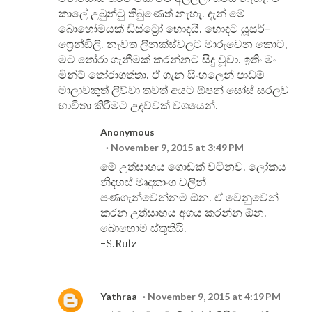
කාලේ උබුන්ටු තිබුණෙත් නැහැ. දැන් මේ
බොහෝමයක් ඩිස්ට්‍රෝ හොඳයි. හොඳට යූසර්-
ෆ්‍රෙන්ඩිලි. නැවත ලිනක්ස්වලට මාරුවෙන කොට,
මට තෝරා ගැනීමක් කරන්නට සිදු වූවා. ඉතිං මං
මින්ට් තෝරාගත්තා. ඒ ගැන සිංහලෙන් පාඩම්
මාලාවකුත් ලිව්වා තවත් අයට ඕපන් සෝස් සරලව
භාවිතා කිරීමට උදව්වක් වශයෙන්.
Anonymous
November 9, 2015 at 3:49 PM
මේ උත්සාහය ගොඩක් වටිනව. ලෝකය
නිදහස් මෘදුකාංග වලින්
පණගැන්වෙන්නම ඕන. ඒ වෙනුවෙන්
කරන උත්සාහය අගය කරන්න ඕන.
බොහොම ස්තූතියි.
-S.Rulz
Yathraa
November 9, 2015 at 4:19 PM