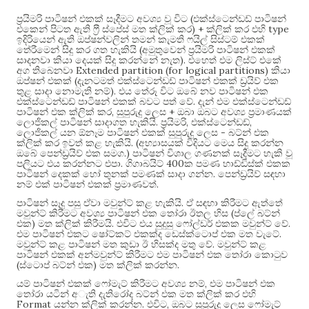
(
ප්‍රයිමරි පාටිෂන් එකක් සෑදීමට අවශ්‍ය වූ විට
එක්ස්ටෙන්ඩඩ් පාටිෂන්
) +
type
එකෙන් පිටත ඇති ෆ්‍රී ස්පේස් මත ක්ලික් කර
ක්ලික් කර එහි
ඉදිරියෙන් ඇති ඔප්ෂන්වලින් තමන් කැමති ෆයිල් සිස්ටම් එකක්
(
තේරීමෙන් සිදු කර ගත හැකියි
අමුතුවෙන් ප්‍රයිමරි පාටිෂන් එකක්
).
සාදනවා කියා දෙයක් සිදු කරන්නේ නැත
එහෙත් එම ලිස්ට් එකේ
Extended partition (for logical partitions)
අග තිබෙනවා
කියා
(
ඔප්ෂන් එකක්
දැනටමත් එක්ස්ටෙන්ඩඩ් පාටිෂන් එකක් ඩ්‍රයිව් එක
).
තුළ සාදා නොමැති නම්
එය තේරූ විට ඔබේ නව පාටිෂන් එක
.
එක්ස්ටෙන්ඩඩ් පාටිෂන් එකක් බවට පත් වේ
දැන් එම එක්ස්ටෙන්ඩඩ්
,
+
පාටිෂන් එක ක්ලික් කර
සුපුරුදු ලෙස
ඔබා ඔබට අවශ්‍ය ප්‍රමාණයක්
.
,
,
ලොජිකල් පාටිෂන් සාදාගත හැකියි
ප්‍රයිමරි
එක්ස්ටෙන්ඩඩ්
-
ලොජිකල් යන ඕනෑම පාටිෂන් එකක් සුපුරුදු ලෙස
බට්න් එක
. (
ක්ලික් කර ඉවත් කළ හැකියි
අභ්‍යාසයක් විදියට මෙය සිදු කරන්න
.)
ඔබේ පෙන්ඩ්‍රයිව් එක සමග
පාටිෂන් විශාල ගණනක් සෑදීමට හැකි වූ
.
400
පලියට එය කරන්නට එපා
ගිගාබයිට්
ක පමණ හාඩ්ඩිස්ක් එකක
.
පාටිෂන් දෙකක් හෝ තුනක් පමණක් සාදා ගන්න
පෙන්ඩ්‍රයිව් සඳහා
.
නම් එක් පාටිෂන් එකක් ප්‍රමාණවත්
.
පාටිෂන් සෑදු පසු ඒවා මවුන්ට් කළ හැකියි
ඒ සඳහා කිරීමට ඇත්තේ
(
මවුන්ට් කිරීමට අවශ්‍ය පාටිෂන් එක තෝරා ඊතල හිස
ප්ලේ බට්න්
)
.
.
එක
මත ක්ලික් කිරීමයි
එවිට එය සුදුසු ෆෝල්ඩර් එකක මවුන්ට් වේ
.
එම පාටිෂන් එකට ෂෝට්කට් එකක්ද ඩෙස්ක්ටොප් එක මත වැටේ
.
මවුන්ට් කළ පාටිෂන් මත කුඩා ඊ හිසක්ද මතු වේ
මවුන්ට් කළ
පාටිෂන් එකක් අන්මවුන්ට් කිරීමට එම පාටිෂන් එක තෝරා කොටුව
(
)
.
ස්ටොප් බට්න් එක
මත ක්ලික් කරන්න
,
යම් පාටිෂන් එකක් ෆෝමැට් කිරීමට අවශ්‍ය නම්
එම පාටිෂන් එක
තෝරා යටින් අැති දැතිරෝද බට්න් එක මත ක්ලික් කර එහි
Format
.
,
යන්න ක්ලික් කරන්න
එවිට
ඔබට සුපුරුදු ලෙස ෆෝමැට්