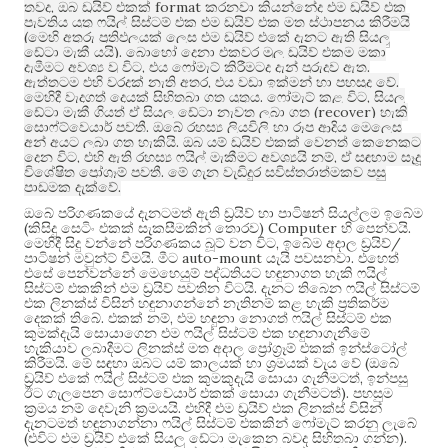
,
format
තවද
ඔබ ඩ්‍රයිව් එකක්
කරනවා කියන්නේද එම ඩ්‍රයිව් එක
පැවතිය යුතු ෆයිල් සිස්ටම් එක එම ඩ්‍රයිව් එක මත ස්ථාපනය කිරීමයි
(
මෙහි අතුරු ප්‍රතිඵලයක් ලෙස එම ඩ්‍රයිව් එකේ දැනට ඇති සියලු
).
ඩේටා මැකී යයි
බොහෝ දෙනා එකවර මුලු ඩ්‍රයිව් එකම මකා
,
.
දැමීමට අවශ්‍ය වූ විට
එය ෆෝමැට් කිරීමටද දැන් පුරුදුව ඇත
,
.
ඇත්තටම එහි වරදක් නැති අතර
එය වඩා ඉක්මන් හා පහසුද වේ
.
,
මෙහිදී වැදගත් දෙයක් සිහිතබා ගත යුතුය
ෆෝමැට් කළ විට
සියලු
(recover)
ඩේටා මැකී ගියත් ඒ සියලු ඩේටා නැවත ලබා ගත
හැකි
.
සොෆ්ට්වෙයාර් පවතී
ඔබේ රහස්‍ය ලියවිලි හා රූප ආදිය මෙලෙස
.
අන් අයට ලබා ගත හැකියි
ඔබ යම් ඩ්‍රයිව් එකක් වෙනත් කෙනෙකුට
,
,
දෙන විට
එහි ඇති රහස්‍ය ෆයිල් මැකීමට අවශ්‍යයි නම්
ඒ සඳහාම සෑදූ
.
විශේෂිත ප්‍රෝග්‍රෑම් පවතී
මේ ගැන වැඩිදුර සවිස්තරාත්මකව පසු
.
පාඩමක දැක්වේ
ඔබේ පරිගණකයේ දැනටමත් ඇති ඩ්‍රයිව් හා පාටිෂන් සියල්ලම ඉබේම
(
) Computer
.
කිසිදු සෙටිං එකක් සැකසීමකින් තොරව
හි පෙන්වයි
,
/
මෙහිදී සිදු වන්නේ පරිගණකය බූට් වන විට
ඉබේම අදාල ඩ්‍රයිව්
.
auto-mount
.
පාටිෂන් මවුන්ට් වීමයි
මීට
යැයි පවසනවා
එහෙත්
එසේ පෙන්වන්නේ මෙහෙයුම් පද්ධතියට හඳුනාගත හැකි ෆයිල්
.
සිස්ටම් එකකින් එම ඩ්‍රයිව් පවතින විටයි
දැනට තිබෙන ෆයිල් සිස්ටම්
එක ලිනක්ස් විසින් හඳුනාගන්නේ නැතිනම් කළ හැකි ප්‍රතිකර්ම
.
,
දෙකක් තිබේ
එකක් නම්
එම හඳුනා නොගත් ෆයිල් සිස්ටම් එක
කුමක්දැයි සොයාගෙන එම ෆයිල් සිස්ටම් එක හඳුනාගැනීමේ
හැකියාව ලබාදීමට ලිනක්ස් මත අදාල ප්‍රෝග්‍රෑම් එකක් ඉන්ස්ටෝල්
.
(
කිරීමයි
මේ සඳහා ඔබට යම් කාලයක් හා ශ්‍රමයක් වැය වේ
ඔබේ
,
ඩ්‍රයිව් එකේ ෆයිල් සිස්ටම් එක කුමකුදැයි සොයා ගැනීමටත්
ඉන්පසු
).
ඊට ගැලපෙන සොෆ්ට්වෙයාර් එකක් සොයා ගැනීමටත්
පහසුම
.
ක්‍රමය නම් දෙවැනි ක්‍රමයයි
එහිදී එම ඩ්‍රයිව් එක ලිනක්ස් විසින්
දැනටමත් හඳුනාගන්නා ෆයිල් සිස්ටම් එකකින් ෆෝමැට් කරනු ලැබේ
(
).
එවිට එම ඩ්‍රයිව් එකේ සියලු ඩේටා මැකෙන බවද සිහිතබා ගන්න