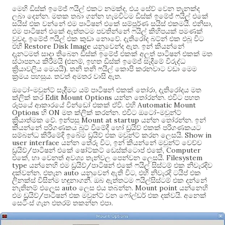
,
මෙහි ඩිස්ක් ඉමේජ් ෆයිල් එකට නමක්ද
එය සේව් වෙන තැනක්ද
.
ලබා දෙන්න
මතක තබා ගන්න හැමවිටම ඩිස්ක් ඉමේජ් ෆයිල් එකේ
.
,
සයිස් එක වන්නේ එම පාටිෂන් එකේ සම්පූර්ණ සයිස් එකමයි
එනිසා
එම පාටිෂන් එකේ ඇත්තටම පවතින්නේ ෆයිල් කිහිපයක් පමණක්
,
.
වුවද
ඉමේජ් ෆයිල් එක කුඩා නොවේ
දැතිරෝද බට්න් එක එබූ විට
Restore Disk Image
.
එහි
යනුවෙන්ද ඇත
ඉන් කියන්නේ
දැනටමත් සාදා තිබෙන ඩිස්ක් ඉමේජ් එකක් අලුත් පාටිෂන් එකක් මත
(
,
ස්ථාපනය කිරීමයි
එනම්
ඉහත ඩිස්ක් ඉමේජ් සෑදීමේ විරුද්ධ
).
ක්‍රියාවලිය මෙයයි
තනි තනි ෆයිල් කොපි කරනවාට වඩා මෙම
.
.
ක්‍රමය පහසුය
තවත් අමතර වාසි ඇත
-
,
ඔටෝ
මවුන්ට් සෑදීමට යම් පාටිෂන් එකක් තෝරා
දැතිරෝදය මත
Edit Mount Options
.
ක්ලික් කර
යන්න තෝරන්න
එවිට පහත
.
Automatic Mount
රූපයේ ආකාරයේ වින්ඩෝ එකක් ඒවි
එහි
Options
ON
.
-
හි
මත ක්ලික් කරන්න
එවිට ඔටෝ
මවුන්ට්
.
Mount at startup
.
ක්‍රියාත්මක වේ
ඉන්පසු
යන්න තෝරන්න
ඉන්
කියන්නේ පරිගණකය බූට් වීමේදී හෝ ඩ්‍රයිව් එකක් පරිගණකයට
. Show in
සම්බන්ධ කිරීමේදි ඉබේම ඩ්‍රයිව් එක මවුන්ට් කරන ලෙසයි
user interface
,
යන්න තේරූ විට
ඉන් කියන්නේ මවුන්ට් වෙච්ච
/
, Computer
ඩ්‍රයිව්
පාටිෂන් එකේ ෂෝට්කට් ඩෙස්ක්ටොප් එකේ
,
. Filesystem
එකේ
හා වෙනත් අවශ්‍ය තැන්වල පෙන්වන ලෙසයි
type
/
යන්නෙහි එම ඩ්‍රයිව්
පාටිෂන් එකේ ෆයිල් සිස්ටම් එක නිවැරදිව
.
auto
,
දක්වන්න
එතැන
යනුවෙන් ඇති විට
එහි නිවැරදි ටයිප් එක
.
ලිනක්ස් විසින්ම හඳුනාගනී
ඔබ ඇත්තටම ෆයිල්සිස්ටම් එක දන්නේ
auto
. Mount point
නැතිනම් එලෙස
ලෙස එය තබන්න
යන්නෙහි
/
.
එම ඩ්‍රයිව්
පාටිෂන් එක මවුන්ට් වන ෆෝල්ඩර් එක දක්වයි
අනෙක්
.
සෙටිංස් ගැන එතරම් තකන්න එපා