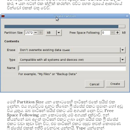
, +
.
කර
යන බට්න් එක ක්ලික් කරන්න
එවිට පහත රූපයේ ආකාරයේ
.
වින්ඩෝ එකක් මතු වේවි
Partition Size
මෙහි
යන කොටසෙහි පාටිෂන් එකේ සයිස් එක
.
දෙන්න
එය හැමවිටම දැනට තිබෙන ෆ්‍රී ස්පේස් එකට සමාන හෝ අඩු
.
, Free
විය යුතුය
ඔබ පාටිෂන් සයිස් එකට යම් අගයක් දෙන විට
Space Following
.
යන කොටසේද යම් අගයක් දක්වාවි
ඉන්
කියන්නේ ඔබ අලුත් පාටිෂන් එකට ලබා දෙන සයිස් එක ෆ්‍රී ස්පේස්
,
එකට වඩා කුඩා වන විට
එම පාටිෂන් එකට පසුව තවත් කොපමණ
. Type
ෆ්‍රී ස්පේස් එකක් ඉතිරි වෙනවාද යන්නයි
යන්නෙන්