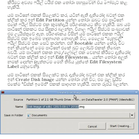
කිරීමට අවශ්‍ය ෆයිල් ටයිප් එක තෝරා පහසුවෙන් එය ෆෝමැට් කළ
.
හැකියි
,
යම් පාටිෂන් එකක් සිලෙක්ට් කර
යටින් ඇති දැතිරෝද බට්න් එක
Edit Partition
ක්ලික් කර ඉන්
යන්න තෝරා ඔබට එම පාටිෂන්
.
එකේ ෆයිල් සිස්ටම් එක කුමක්දැයි පරිගණකයට කිව හැකියි
ඔබ යම්
.
පාටිෂන් එකකට එය සිදුකර බලන්න
විශාල ෆයිල් සිස්ටම් සංඛ්‍යාවක්
.
එම ලැයිස්තුවේ ඇත
පරිගණකය විසින් යම් පාටිෂන් එකක ෆයිල්
,
"
"
සිස්ටම් එක ඉබේම හඳුනාගත නොහැකි විට
මෙලෙස
මැනුවලි
.
Bootable
ෆයිල් සිස්ටම් එක සෙට් කරන්න
එහි
යන්න තේරූ විට
ඉන් කියන්නේ මෙම පාටිෂන් එකේ බූට් ලෝඩර් එකක් තිබෙන
.
/
බවයි
යම් පාටිෂන් එකක නම
ලේබල් එක වෙනස් කිරීමට දැතිරෝද
Edit Filesystem…
බට්න් එක ක්ලික් කර ඉන්
යන්න තෝරා අලුත්
(
Edit Filesystem
නමක් දෙන්න
ඇත්තටම මෙහි තිබිය යුත්තේ
Label
).
යනුවෙනි
,
යම් පාටිෂන් එකක් සිලෙක්ට් කර
දැතිරෝද බට්න් එක ක්ලික් කර
Create Disk Image
,
ඉන්
යන්න තෝරා ගත් විට
එම මුලු ඩ්‍රයිව්
"
"
.
.
එකේම
ඩිස්ක් ඉමේජ්
එකක් සාදාගත හැකියි
පහත රූපය බලන්න