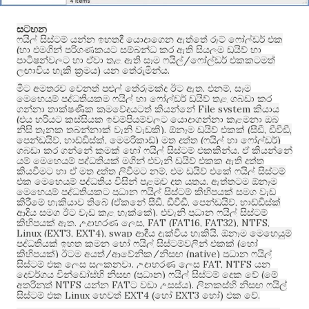
සටහන
ෆයිල් සිස්ටම් යන්න ඉහතදී යොදාගෙන ඇත්තේ රූට් ෆෝල්ඩර් එක
(
හා එමගින් පරිගණකයට සම්බන්ධ කර ඇති සියලුම ඩ්‍රයිව් හා
/
පාටිෂන්වලට හා ඒවා තුළ ඇති සෑම ෆයිල්
ෆෝල්ඩර් එකකටමත්
)
.
ලඟාවිය හැකි ක්‍රමය
යන තේරුමින්ය
.
,
මීට අමතරව වෙනත් පුළුල් තේරුමක්ද ඊට ඇත
එනම්
සෑම
මෙහෙයුම් පද්ධතියකම ෆයිල් හා ෆෝල්ඩර් ඩ්‍රයිව් තුළ ගබඩා කර
File system
ගන්නා තාක්ෂණික ක්‍රමවේදයටත් කියන්නේ
කියාය
(
එය හරියට කුස්සියක ඉවුම්පියුම්වලට යොදාගන්නා කළමනා ඔබ
).
(
,
,
නිසි තැනක තබන්නාක් වැනි වැඩකි
ඕනෑම ඩ්‍රයිව් එකක්
සීඩී
ඩීවීඩී
,
,
)
(
)
පෙන්ඩ්‍රයිව්
හාඩ්ඩිස්ක්
මෙමරිකාඩ්
මත දත්ත
ෆයිල් හා ෆෝල්ඩර්
.
ගබඩා කර ගන්නේ කුමක් හෝ ෆයිල් සිස්ටම් එකකින්ය
ඒ කියන්නේ
යම් මෙහෙයුම් පද්ධතියක් මගින් එවැනි ඩ්‍රයිව් එකක ඇති දත්ත
,
කියවීමට හා ඒ මත දත්ත ලිවීමට නම්
එම ඩ්‍රයිව් එකේ ෆයිල් සිස්ටම්
.
එක මෙහෙයුම් පද්ධතිය විසින් පළමුව දත යුතුය
ඇත්තටම ඕනෑම
මෙහෙයුම් පද්ධතියකට ප්‍රධාන ෆයිල් සිස්ටම් කිහිපයක් සමග වැඩ
(
,
,
,
කිරීමේ හැකියාව තිබේ
ඒකනේ සීඩී
ඩීවීඩී
පෙන්ඩ්‍රයිව්
හාඩ්ඩිස්ක්
).
ආදිය සමග ඊට වැඩ කළ හැක්කේ
එවැනි ප්‍රධාන ෆයිල් සිස්ටම්
.
, FAT (FAT16, FAT32), NTFS,
කිහිපයක් ඇත
උදාහරණ ලෙස
Linux (EXT3, EXT4), swap
.
ආදීය දැක්විය හැකියි
ඕනෑම මෙහෙයුම්
(
පද්ධතියක් ඉහත කුමන හෝ ෆයිල් සිස්ටම්වලින් එකක්
හෝ
)
/
/
(native)
කිහිපයක්
ඊටම අයත්
ආවේනික
නිසඟ
ප්‍රධාන ෆයිල්
.
FAT, NTFS
සිස්ටම් එක ලෙස සලකනවා
උදාහරණ ලෙස
යන
(
)
(
දෙවර්ගය වින්ඩෝස්හි නිසඟ
ප්‍රධාන
ෆයිල් සිස්ටම් දෙක වේ
මේ
NTFS
FAT
).
අතරිනුත්
යන්න
ට වඩා උසස්ය
ලිනකස්හි නිසඟ ෆයිල්
Linux
EXT4 (
EXT3
)
.
සිස්ටම් එක
හෙවත්
හෝ
හෝ
එක වේ