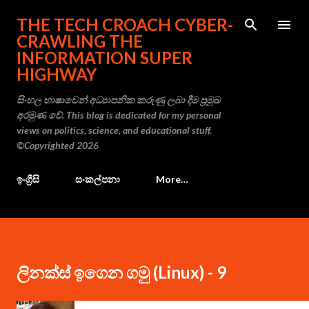
Skip to main content
THE TECH CROACH CYBER-
CRAWLING THE
INFORMATION SUPER
HIGHWAY
සිංහල භාෂාවෙන් අධ්‍යාපනික කරුණු ලබා දීම ප්‍රමුඛ
අරමුණ වේ. This blog is dedicated for my personal
views on politics, science, and educational stuff.
©Copyrighted 2026
ඉංග්‍රීසි
සංකල්පනා
More…
ලිනක්ස් ඉගෙන ගමු (Linux) - 9