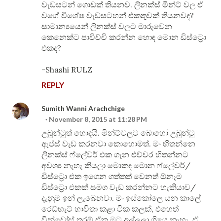
වැඩසටන් ගොඩක් තියනව. ලිනක්ස් මින්ට් වල ඒ
වගේ විශේෂ වැඩසටහන් එකතුවක් තියනවද?
සාමාන්‍යයෙන් ලිනක්ස් වලට මාරුවෙන
කෙනෙක්ට පාවිච්චි කරන්න හොඳ මොන ඩිස්ට්‍රො
එකද?
-Shashi RULZ
REPLY
Sumith Wanni Arachchige
November 8, 2015 at 11:28 PM
උබුන්ටුත් හොඳයි. මින්ට්වලට බොහෝ උබුන්ටු
ඇප්ස් වැඩ කරනවා කොහොමත්. මං හිතන්නෙ
ලිනක්ස් ෆ්ලේවර් එක ගැන එච්චර හිතන්නට
අවශ්‍ය නැහැ කියලා මොකද මොන ෆ්ලේවර්/
ඩිස්ට්‍රො එක ඉගෙන ගත්තත් වෙනත් ඕනෑම
ඩිස්ට්‍රො එකක් සමග වැඩ කරන්නට හැකියාව/
දැනුම ඉන් ලැබෙනවා. මං ඉස්කෝලෙ යන කාලේ
රෙඩ්හැට් භාවිතා කළා ටික කලක්, එහෙත්
වින්ඩෝස් තරම් ඒක මට අල්ලලා ගියෙ නැහැ. ඒ