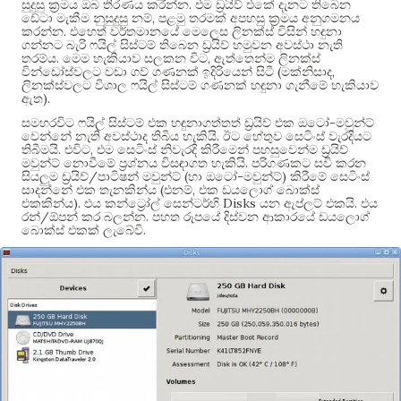
.
සුදුසු ක්‍රමය ඔබ තීරණය කරන්න
එම ඩ්‍රයිව් එකේ දැනට තිබෙන
,
ඩේටා මැකීම නුසුදුසු නම්
පළමු තරමක් අපහසු ක්‍රමය අනුගමනය
.
කරන්න
එහෙත් වර්තමානයේ මෙලෙස ලිනක්ස් විසින් හඳුනා
ගන්නට බැරි ෆයිල් සිස්ටම් තිබෙන ඩ්‍රයිව් හමුවන අවස්ථා නැති
.
,
තරම්ය
මෙම හැකියාව සලකන විට
ඇත්තෙන්ම ලිනක්ස්
(
,
වින්ඩෝස්වලට වඩා ගව් ගණනක් ඉදිරියෙන් සිටී
මක්නිසාද
ලිනක්ස්වලට විශාල ෆයිල් සිස්ටම් ගණනක් හඳුනා ගැනීමේ හැකියාව
).
ඇත
-
සමහරවිට ෆයිල් සිස්ටම් එක හඳුනාගත්තත් ඩ්‍රයිව් එක ඔටෝ
මවුන්ට්
.
වෙන්නේ නැති අවස්ථාද තිබිය හැකියි
ඊට හේතුව සෙටිංස් වැරදියට
.
,
තිබීමයි
එවිට
එම සෙටිංස් නිවැරදි කිරීමෙන් පහසුවෙන්ම ඩ්‍රයිව්
.
මවුන්ට් නොවීමේ ප්‍රශ්නය විසඳාගත හැකියි
පරිගණකට සවි කරන
/
(
-
)
සියලුම ඩ්‍රයිව්
පාටිෂන් මවුන්ට්
හා ඔටෝ
මවුන්ට්
කිරීමේ සෙටිංස්
(
,
සාදන්නේ එක තැනකින්ය
එනම්
එක ඩයලොග් බොක්ස්
).
Disks
.
එකකින්ය
එය කන්ට්‍රෝල් සෙන්ටර්හි
යන ඇප්ලට් එකයි
එය
/
.
රන්
ඕපන් කර බලන්න
පහත රූපයේ දිස්වන ආකාරයේ ඩයලොග්
.
බොක්ස් එකක් ලැබේවි