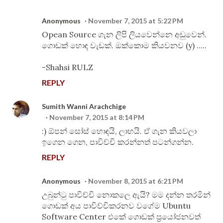
Anonymous
November 7, 2015 at 5:22 PM
Opean Source ගැන ලිපි ලියවෙන්නෙ අඩුවෙන්.
ගොඩක් හොඳ වැඩක්. ඔක්කොම කියවනව (y) .....
-Shahsi RULZ
REPLY
Sumith Wanni Arachchige
November 7, 2015 at 8:14 PM
:) ඕපන් සෝස් හොඳයි, ලාභයි. ඒ ගැන කියවලා
ඉගෙන ගෙන, පාවිච්චි කරන්නත් පටන්ගන්න.
REPLY
Anonymous
November 8, 2015 at 6:21 PM
උබුන්‍ටු පාවිච්චි නොකලෙ ඇයි? මම දන්න තරමින්
ගොඩක් අය පාවිච්චිකරනව වගේම Ubuntu
Software Center එකේ ගොඩක් ප්‍රයෝජනවත්