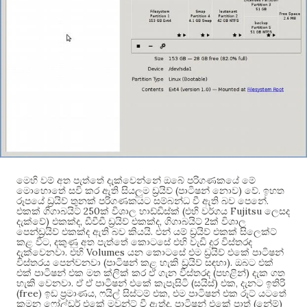
මෙහි වම් අත පැත්තේ දැක්වෙන්නේ ඔබේ පරිගණකයේ මේ
(
)
.
මොහොතේ සවි කර ඇති සියලුම ඩ්‍රයිව්
පාටිෂන් නොව
වේ
ඉහත
.
රූපයේ ඩ්‍රයිව් තුනක් පරිගණකයට සම්බන්ධ වී ඇති බව පෙනේ
250
(
Fujitsu
එකක් ගිගාබයිට්
ක් විශාල හාඩ්ඩිස්ක්
එහි වර්ගය
ලෙසද
)
,
,
2
දැක්වේ
එකක්ද
ඩීවීඩී ඩ්‍රයිව් එකක්ද
ගිගාබයිට්
ක් විශාල
.
පෙන්ඩ්‍රයිව් එකක්ද ඇති බව කියයි
එන් යම් ඩ්‍රයිව් එකක් සිලෙක්ට්
,
කළ විට
දකුණු අත පැත්තේ කොටසේ එහි වැඩි දුර විස්තරද
.
Volumes
දැක්වෙනවා
එහි
යන කොටසේ එම ඩ්‍රයිව් එකේ පාටිෂන්
(
).
විස්තරය පෙන්වනවා
පාටිෂන් කළ හැකි ඩ්‍රයිව් සඳහා
ඔබට එක්
(
)
එක් පාටිෂන් එක මත ක්ලික් කර ඒ ගැන විස්තරද
පහළින්
දැක ගත
.
(
)
,
හැකි වෙනවා
ඒ ඒ පාටිෂන් එකේ කැපෑසිටි
සයිස්
එක
දැනට ඉතිරි
(free)
,
,
ඉඩ ප්‍රමාණය
ෆයිල් සිස්ටම් එක
එම පාටිෂන් එක රූට් යටතේ
,
(
)
කුමන ෆෝල්ඩර් එකේ මවුන්ට් වී ඇත්ද
පාටිෂන් එකේ පාත්
නේම්