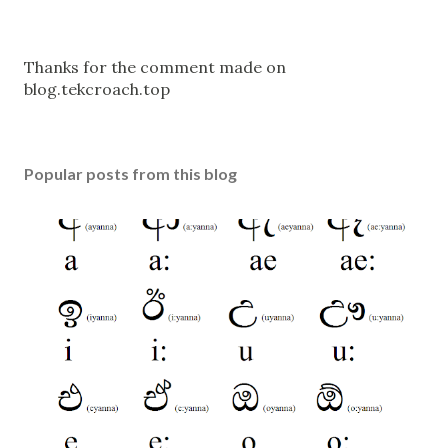
P
Thanks for the comment made on
o
blog.tekcroach.top
s
t
a
Popular posts from this blog
C
o
m
m
e
n
t