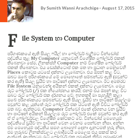
By
Sumith Wanni Arachchige
August 17, 2015
F
ile System
Computer
හා
පරිගණකයේ ඇති සියලු ෆයිල් හා ෆෝල්ඩර් බැලීමට වින්ඩෝස්
My Computer
පද්ධතිය තුළ
යනුවෙන් විශේෂිත ෆෝල්ඩර් එකක්
,
Computer
තිබෙනවා සේම
ලිනක්ස්හි
නම් විශේෂිත ෆෝල්ඩර්
.
එකක් තිබෙනවා
එය ඩෙස්ක්ටොප් එක මත හා ප්‍රධාන මෙනුවෙහි
Places
.
,
කොටස යටසේ දක්නට ලැබෙනවා
එය ඕපන් කළ විට
(
ඔබට ඔබේ පරිගණකයේ මේ මොහොතේ සම්බන්ධව ඇති
මවුන්ට්
)
.
කර ඇති
සියලු ඩ්‍රයිව් හා පාටිෂන් දක්නට ලැබෙනවා
ඊට අමතරව
File System
.
යනුවෙන්ද අයිකන් එකක් දක්නට ලැබෙනවා
මෙය
(/)
;
රූට් ෆෝල්ඩර්
එක නියෝජනය කරයි
එනම් එය ඕපන් කළ විට
.
ඔබට රූට් ෆෝල්ඩර් එක දර්ශනය වේ
ඉහතකදී මා පැහැදිලි කළා
ඔබේ පරිගණකයට සම්බන්ධව ඇති සියලු ඩ්‍රයිව් හා පාටිෂන් සියල්ලම
මවුන්ට් කළ යුත්තේ රූට් ෆෝල්ඩර් එක යටතේ ඇති විවිධ ෆෝල්ඩර්
.
, Computer
මත බව
ඇත්තටම
වින්ඩෝ එකේ දර්ශනය වන ඩ්‍රයිව්
හා පාටිෂන් අයිකන් සියල්ලම රූට් ෆෝල්ඩර් එකේ මවුන්ට් කර ඇති
.
ඒ ඒ ෆෝල්ඩර්වල විශේෂිත ෂෝට්කට් වේ
වින්ඩෝස් මෙහෙයුම්
,
පද්ධතියේ ඩ්‍රයිව් හා පාටිෂන් වෙන වෙනම පෙන්වන නිසා
අන්න
,
එම මෙහෙයුම් පද්ධතිය සමග බොහෝ දෙනා දැනටමත් හුරු නිසා
එම හුරුබව ලිනක්ස්වලට ලබාදීමටයි මෙලෙස එය සකස් කර
. (
ඇත්තේ
ඇත්තටම රූට් ෆෝල්ඩර් එක පමණක් තිබීම ප්‍රමාණවත්