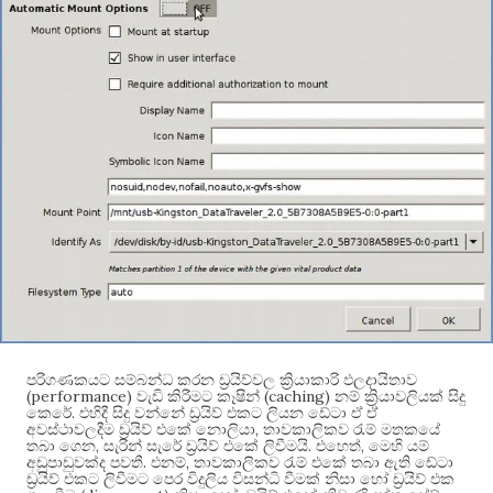
පරිගණකයට සම්බන්ධ කරන ඩ්‍රයිව්වල ක්‍රියාකාරි ඵලදායිතාව
(performance)
(caching)
වැඩි කිරීමට කෑෂින්
නම් ක්‍රියාවලියක් සිදු
.
කෙරේ
එහිදී සිදු වන්නේ ඩ්‍රයිව් එකට ලියන ඩේටා ඒ ඒ
,
අවස්ථාවලදීම ඩ්‍රයිව් එකේ නොලියා
තාවකාලිකව රැම් මතකයේ
,
.
,
තබා ගෙන
සැරින් සැරේ ඩ්‍රයිව් එකේ ලිවීමයි
එහෙත්
මෙහි යම්
.
,
අඩුපාඩුවක්ද පවතී
එනම්
තාවකාලිකව රැම් එකේ තබා ඇති ඩේටා
ඩ්‍රයිව් එකට ලිවීමට පෙර විදුලිය විසන්ධි වීමක් නිසා හෝ ඩ්‍රයිව් එක