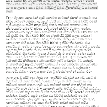
(RAM drive)
(
ඩ්‍රයිව් එකක්
ලෙස සකසා ගන්නට පුලුවන්
මෙහිදී
,
සත්‍ය වශයෙන්ම ඩ්‍රයිව් එකක් නැතත්
රැම් ඩ්‍රයිව් එක උපකරණයක්
).
ලෙස සැලකේ
සත්‍ය වුවත් වර්චුවල් වුවත් ලිනක්ස්වලට වෙනසක්
.
නැත
Free Space
.
යනුවෙන් ඇති කොටස පාටිෂන් එකක් නොවේ
එය
.
කිසිදු පාටිෂන් එකකට ඇතුලත් නැති කොටසකි
ඔබේ ඩ්‍රයිව් එකේ
(
)
ඇති සම්පූර්ණ සයිස්
කැපෑසිටි
එකම පාටිෂන් එකකට හෝ
.
කිහිපයකට තමන්ට අවශ්‍ය පරිදි වෙන් කිරීමට වගබලා ගන්න
400
උදාහරණයක් ලෙස ඔබේ හාඩ්ඩිස්ක් එක ගිගාබයිට්
ක් නම් හා
100
200
එම ඩ්‍රයිව් එක ගිගාබයිට්
හා ගිගාබයිට්
ලෙස පාටිෂන්
,
දෙකකට පමණක් සකස් කර ඇති විටක
කිසිදු ප්‍රයෝජනයකට
100
.
නොගෙන එහි තවත් ගිගාබයිට්
ක් ඉතිරිව තිබෙනවා
එය
.
නාස්තියක්
මෙවැනි ප්‍රයෝජනයකට නොගන්නා ඉඩ තමයි ෆ්‍රී ස්පේස්
.
ලෙස හැඳින් වෙන්නේ
එහෙත් ෆ්‍රී ස්පේස් ඉබේම සෑදෙන තවත්
(
).
අවස්ථාවක් තිබෙනවා
ඉහත රූපයේ සිදු වී ඇත්තේ අන්න එයයි
,
,
එනම්
ඔබ ඩ්‍රයිව් එක පාටිෂන් කරන විට
ඉතා කුඩා ප්‍රමාණයක්
(
)
.
මෙගාබයිට් කිහිපයක
බොහෝවිට ඉතිරි වෙනවා
ඊට හේතුව
(
).
තාක්ෂණිකයි
අලයින්මන්ට් ප්‍රශ්නයක්
එම ඉතිරිවන ඉඩ ප්‍රමාණය
.
ඉතා කුඩා නිසා එය නාස්තියක් නොවේ
එය ඔබේ දෝෂයක්ද
.
,
.
නොවේ
එනිසා
එලෙස ඇති වන ෆ්‍රී ස්පේස් ගණන් ගන්න එපා
,
ඉහත දැක්වූ පරිදි තොරතුරු දැන ගැනීමට පමණක් නොව
සෙටිංස්
.
සැකසීමටත් මෙම වින්ඩෝ එකෙන් කළ හැකියි
පළමුව බලමු
.
පාටිෂන් එකක් මකන හැටි
යම් පාටිෂන් එකක් මත ක්ලික් කර
(
)
-
.
සිලෙක්ට් කර
එහි ඇති
සලකුණ සහිත බට්න් එක ක්ලික් කරන්න
.
Delete
එවිට ඔබෙන් නැවත අසාවි මකන්නද කියා
එහිදී
මත ක්ලික්
.
කරන්න
මැකුවට පසුව නැවත එය රිවර්ස් කරන්නට හෙවත්
undo
.
.
කරන්න බැහැ
දැන් බලමු අලුත් පාටිෂන් එකක් සාදන අයුරු
4
,
දැනටමත් පාටිෂන්
ක් සාදා තිබේ නම්
තවත් පාටිෂන් සෑදිය
. free space
නොහැකි බව සිහිතබා ගන්න
යන කොටස මත ක්ලික්