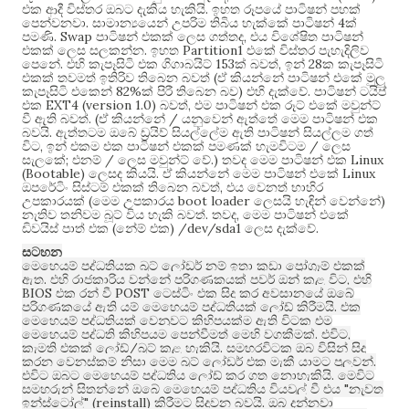
.
එක ආදී විස්තර ඔබට දැකිය හැකියි
ඉහත රූපයේ පාටිෂන් පහක්
.
4
පෙන්වනවා
සාමාන්‍යයෙන් උපරිම තිබිය හැක්කේ පාටිෂන්
ක්
. Swap
,
පමණි
පාටිෂන් එකක් ලෙස ගත්තද
එය විශේෂිත පාටිෂන්
.
Partition1
එකක් ලෙස සලකන්න
ඉහත
එකේ විස්තර පැහැදිලිව
.
153
,
28
පෙනේ
එහි කැපෑසිටි එක ගිගාබයිට්
ක් බවත්
ඉන්
ක කැපෑසිටි
(
එකක් තවමත් ඉතිරිව තිබෙන බවත්
ඒ කියන්නේ පාටිෂන් එකේ මුලු
82%
)
.
කැපෑසිටි එකෙන්
ක් පිරී තිබෙන බව
එහි දැක්වේ
පාටිෂන් ටයිප්
EXT4 (version 1.0)
,
එක
බවත්
එම පාටිෂන් එක රූට් එකේ මවුන්ට්
. (
/
වී ඇති බවත්
ඒ කියන්නේ
යනුවෙන් ඇත්තේ මෙම පාටිෂන් එක
.
බවයි
ඇත්තටම ඔබේ ඩ්‍රයිව් සියල්ලේම ඇති පාටිෂන් සියල්ලම ගත්
,
/
විට
ඉන් එකම එක පාටිෂන් එකක් පමණක් හැමවිටම
ලෙස
;
/
.)
Linux
සැලකේ
එනම්
ලෙස මවුන්ට් වේ
තවද මෙම පාටිෂන් එක
(Bootable)
.
Linux
ලෙසද කියයි
ඒ කියන්නේ මෙම පාටිෂන් එකේ
,
ඔපරේටිං සිස්ටම් එකක් තිබෙන බවත්
එය වෙනත් භාහිර
(
boot loader
)
උපකාරයක්
මෙම උපකාරය
ලෙසයි හැඳින් වෙන්නේ
.
,
නැතිව තනිවම බූට් විය හැකි බවත්
තවද
මෙම පාටිෂන් එකේ
(
) /dev/sda1
.
ඩිවයිස් පාත් එක
නේම් එක
ලෙස දැක්වේ
සටහන
මෙහෙයුම් පද්ධතියක බූට් ලෝඩර් නම් ඉතා කුඩා ප්‍රෝග්‍රෑම් එකක්
.
,
ඇත
එහි රාජකාරිය වන්නේ පරිගණකයක් පවර් ඔන් කළ විට
එහි
BIOS
POST
එක රන් වී
ටෙස්ටිං එක සිදු කර අවසානයේ ඔබේ
.
පරිගණකයේ ඇති යම් මෙහෙයුම් පද්ධතියක් ලෝඩ් කිරීමයි
එක
මෙහෙයුම් පද්ධතියක් වෙනුවට කිහිපයක්ම ඇති විටක එම
.
,
මෙහෙයුම් පද්ධති කිහිපයම පෙන්වීමත් මෙහි වගකීමක්
එවිට
/
.
කැමති එකක් ලෝඩ්
බූට් කළ හැකියි
සමහරවිටක ඔබ විසින් සිදු
.
කරන වෙනස්කම් නිසා මෙම බූට් ලෝඩර් එක මැකී යාමට පුලුවන්
.
එවිට ඔබට මෙහෙයුම් පද්ධතිය ලෝඩ් කර ගත නොහැකියි
මෙවිට
"
සමහරුන් සිතන්නේ ඔබේ මෙහෙයුම් පද්ධතිය වියවුල් වී එය
නැවත
" (reinstall)
.
ඉන්ස්ටෝල්
කිරීමට සිදුවන බවයි
ඔබ දන්නවා