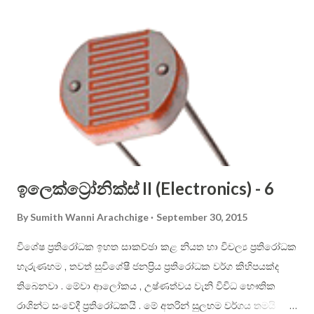
use only the letters that are not crossed out. Sinhala
alphabet is phonetic (that is, each letter shall have one
dedicated sound only), therefore it is easier to use than
English alphabet. Consonant letters cannot be sounded on
their own, and you have to use vowels to aid in them to be
pronounced. In English, you just place the vowel just after
the constant. For example: ...
ඉලෙක්ට්‍රෝනික්ස් II (Electronics) - 6
By
Sumith Wanni Arachchige
September 30, 2015
විශේෂ ප්‍රතිරෝධක ඉහත සාකච්ඡා කළ නියත හා විචල්‍ය ප්‍රතිරෝධක
හැරුණහම , තවත් සුවිශේෂී ජනප්‍රිය ප්‍රතිරෝධක වර්ග කිහිපයක්ද
තිබෙනවා . මේවා ආලෝකය , උෂ්ණත්වය වැනි විවිධ භෞතික
රාශින්ට සංවේදී ප්‍රතිරෝධකයි . මේ අතරින් සුලභම වර්ගය තමයි