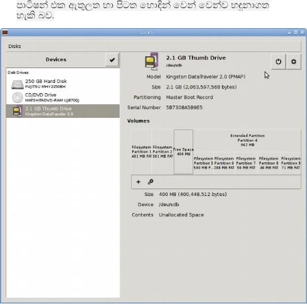
පාටිෂන් එක ඇතුලත හා පිටත හොඳින් වෙන් වෙන්ව හඳුනාගත
.
හැකි බව