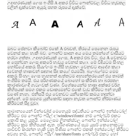
A
උදාහරණයක් ලෙස ඉංග්‍රිසි
අකුර විවිධ ෆොන්ට්වල විවිධ හැඩතල
.
වලින් දැක්වෙන අයුරු පහත රූපයේ දැක්වේ
ඔබට පේනවා කීබෝඩ් එකේ
A
එබූවත්
,
තිරයේ පෙනෙන රූපය
වෙනස් කළ හැකි බව
.
ෆොන්ට් සාදන අය මෙය තමන්ගේ වාසියට
හරවා ගත්තා
.
උදාහරණයක් ලෙස
, A
අකුර එබූ විට
,
එය
A
වෙනුවට
අ පෙන්වන ලෙස අකුරේ හැඩය වෙනස් කළා
.
මේ විදියටම සිංහල
හෝඩියේ අකුරු සියල්ලම ඉංග්‍රිසි හැඩතල වෙනුවට ආදේශ කළා
(
වෙනත් භාෂාවන් සඳහාද සිදු කළේ එයමයි
).
බැලූබැල්මට මෙම
අකුරු සිංහල ලෙස හැඟුනත් ඇත්තටම අභ්‍යන්තරයෙන් එය තාමත්
ඉංග්‍රිසිම තමයි
.
එය පරිගණකයේ බොහෝ සංකීර්ණ හා බරපතල
කාරණාවලදී ගැටලුවක් වුණා
.
විශේෂයෙන්ම භාෂා අක්ෂර වර්ග
කිහිපයක් සමග එකම ඩොක්‍යුමන්ට් එකේ වැඩ කිරීමට ඉන් හැකි
වුණේ නැහැ
.
එනිසයි එය වෙනුවට යුනිකෝඩ් ක්‍රමය හඳුන්වා
දුන්නේ
.
මේ සමගම යුනිකෝඩ් සඳහා නැවත ෆොන්ට් නිර්මාණය
කිරීමටත් සිදු වූවා
.
සාමාන්‍යයෙන් වින්ඩෝස් මෙහෙයුම් පද්ධතියට ෆොන්ට් ඉන්ස්ටෝල්
කිරීමට එම ෆොන්ට් ෆයිල්
c:\windows\fonts\
නම් ෆෝල්ඩර් එකට
කොපි කළ යුතුයි
.
මෙලෙසම ලිනක්ස්වල ෆොන්ට් ඉන්ස්ටෝල්
කිරීමට ක්‍රම කිහිපයක් ඇත
.
පරිගණකයේ සෑම යූසර් කෙනෙකුටම
පාවිච්චි කරන්න හැකි වනු පිණිස ෆොන්ට් එකක් ඉන්ස්ටෝල් කිරීමට
අවශ්‍ය නම්
,
ෆොන්ට් ෆයිල්
/usr/share/fonts
ෆෝල්ඩර් එකට හෝ