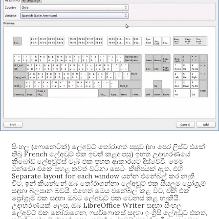
(
)
(
සිංහල
ෆොනෙටික්
ලේඅවුට් තෝරාගත් පසුව
හා පෙර ලිස්ට් එකේ
French
)
තිබූ
ලේඅවුට් එක ඉවත් කළද පසු
ඉහත උදාහරණයේ
.
කීබෝඩ් ලේඅවුට්ස් ටැබ් එක පහත ආකාරයට දිස්වේවි
මෙම
.
වින්ඩෝ එකේ පහළ තවත් වටිනා සෙටිං කිහිපයක් ඇත
එහි
Separate layout for each window
යන්න එනේබල් කර නැති
,
විට
ඉන් කියන්නේ ඔබ තෝරාගන්නා ලේඅවුට් එක සියලුම ප්‍රෝග්‍රැම්
.
,
සඳහා බලපාන බවයි
එහෙත් මෙය එනේබල් කළ විට
එක් එක්
.
ප්‍රෝග්‍රැම් එක සඳහා ඔබට ලේඅවුට් එක වෙනස් කළ හැකියි
,
LibreOffice Writer
උදාහරණයක් ලෙස
ඔබ
සඳහා සිංහල
,
,
ලේඅවුට් එක තෝරාගෙන
ෆයර්ෆොක්ස් සඳහා ඉංග්‍රිසි ලේඅවුට් එකත්