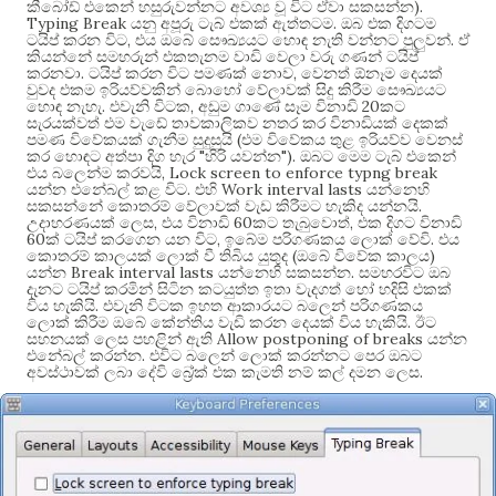
).
කීබෝඩ් එකෙන් හසුරුවන්නට අවශ්‍ය වූ විට ඒවා සකසන්න
Typing Break
.
යනු අපූරු ටැබ් එකක් ඇත්තටම
ඔබ එක දිගටම
,
.
ටයිප් කරන විට
එය ඔබේ සෞඛ්‍යයට හොඳ නැති වන්නට පුලුවන්
ඒ
කියන්නේ සමහරුන් එකතැනම වාඩි වෙලා වරු ගණන් ටයිප්
.
,
කරනවා
ටයිප් කරන විට පමණක් නොව
වෙනත් ඕනෑම දෙයක්
වුවද එකම ඉරියව්වකින් බොහෝ වේලාවක් සිදු කිරීම සෞඛ්‍යයට
.
,
20
හොඳ නැහැ
එවැනි විටක
අඩුම ගාණේ සෑම විනාඩි
කට
සැරයක්වත් එම වැඩේ තාවකාලිකව නතර කර විනාඩියක් දෙකක්
(
පමණ විවේකයක් ගැනීම සුදුසුයි
එම විවේකය තුළ ඉරියව්ව වෙනස්
"
").
කර හොඳට අත්පා දිග හැර
හිරි යවන්න
ඔබට මෙම ටැබ් එකෙන්
, Lock screen to enforce typng break
එය බලෙන්ම කරවයි
.
Work interval lasts
යන්න එනේබල් කළ විට
එහි
යන්නෙහි
.
සකසන්නේ කොතරම් වේලාවක් වැඩ කිරීමට හැකිද යන්නයි
,
60
,
උදාහරණයක් ලෙස
එය විනාඩි
කට තැබුවොත්
එක දිගට විනාඩි
60
,
.
ක් ටයිප් කරගෙන යන විට
ඉබේම පරිගණකය ලොක් වේවි
එය
(
)
කොතරම් කාලයක් ලොක් වී තිබිය යුතුද
ඔබේ විවේක කාලය
Break interval lasts
.
යන්න
යන්නෙහි සකසන්න
සමහරවිට ඔබ
දැනට ටයිප් කරමින් සිටින කටයුත්ත ඉතා වැදගත් හෝ හදිසි එකක්
.
විය හැකියි
එවැනි විටක ඉහත ආකාරයට බලෙන් පරිගණකය
.
ලොක් කිරීම ඔබේ කේන්තිය වැඩි කරන දෙයක් විය හැකියි
ඊට
Allow postponing of breaks
සහනයක් ලෙස පහළින් ඇති
යන්න
.
එනේබල් කරන්න
එවිට බලෙන් ලොක් කරන්නට පෙර ඔබට
.
අවස්ථාවක් ලබා දේවි බ්‍රේක් එක කැමති නම් කල් දමන ලෙස