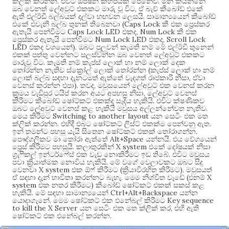
.
.
ක්ලික් කරන්න
එවිට ඔප්ෂන් කිහිපයක් පෙනේවි
මින් කියන්නේ
,
ඔබ වෙනත් ලේඅවුට් එකකට මාරු වූ විට
ඒ බැව් කීබෝඩ් එකේ
.
ඇති එල්ඊඩී බල්බයක් දල්වා හඟවන ලෙසයි
සාමාන්‍යයෙන් කීබෝඩ්
(Caps Lock
එකේ එවැනි බල්බ තුනක් තිබෙනවා
කී එක ප්‍රෙස්කර
Caps Lock LED
, Num Lock
ඇතැයි පෙන්වීමට
එකද
කී එක
Num Lock LED
, Scroll Lock
ප්‍රෙස්කර ඇතැයි පෙන්වීමට
එකද
LED
).
එකද වශයෙන්
ඔබට පුලුවන් කැමති නම් මේ එල්ඊඩී තුනෙන්
එකක් පත්තු වෙන්නට සලස්වන්න ඔබ වෙනත් ලේඅවුට් එකකට
.
මාරුවූ විට
කැමති නම් කැප්ස් ලොක් හා නම් ලොක් දෙක
(
තෝරන්න නැතිව ස්ක්‍රෝල් ලොක් තෝරන්න
කැප්ස් ලොක් හා නම්
,
ලොක් බල්බ සඳහා දැනටමත් ඇත්තේ වැදගත් රාජකාරි නිසා
ඒවා
).
,
වෙනස් කරන්න එපා
තවද
මවුසයෙන් ලේඅවුට් එක වෙනස් කරන
,
ක්‍රමය වැඩිපුර ටයිප් කරන අයට අපහසු නිසා
ලේඅවුට් වෙනස්
.
කිරීමට කීබෝඩ් ෂෝට්කට් එකක්ද සෑදිය හැකියි
එවිට ක්ෂණිකව
.
ඔබට ලේඅවුට් වෙනස් කළ හැකියි මවුසය අල්ලන්නේවත නැතිව
Switching to another layout
මෙය කිරීමට
යන සෙටිං එක මත
.
.
ක්ලික් කරන්න
එහිදී එබට ෂෝට්කට් ලිස්ට් එකක්ම පෙන්වනු ඇත
.
ඉන් තමන්ට පහසු යැයි සිතෙන ෂෝට්කට් එකක් තෝරාගන්න
Alt+Space
.
පෞද්ගලිකව මා තෝරා ඇත්තේ
යන්නයි
එය වේගයෙන්
.
X system
ප්‍රෙස් කිරීමට පහසුයි
කලාතුරකින්
එකේ දෝෂයක් නිසා
.
ග්‍රැෆිකල් ඉන්ටර්ෆේස් එක වැඩ නොකිරීමට ඉඩ තිබේ
එවිට මවුසය
.
පවා ක්‍රියාත්මක නොවිය හැකියි
මේ වගේ වෙලාවකට ඔබට සිදු
X system
(
).
වෙනවා
එක ඕෆ් කිරීමට
ක්‍රියාවිරහිත කිරීමට
මවුසයත්
.
(
X
ඒ සඳහා දැන් භාවිතා කරන්නට බැහැ
මෙම නිශ්චිත වැඩේ
එනම්
system
)
එක නතර කිරීමට
කීබෝඩ් ෂෝට්කට් එකක් සකස් කළ
.
Ctrl+Alt+Backspace
හැකියි
මේ සඳහා සාමාන්‍යයෙන්
යන්න
.
Key sequence
යොදාගැනේ
මෙම ෂෝට්කට් එක එනේබල් කිරීමට
to kill the X Server
,
යන සෙටිං එක මත ක්ලික් කර
එහි ඇති
.
ෂෝට්කට් එක එනේබල් කරන්න