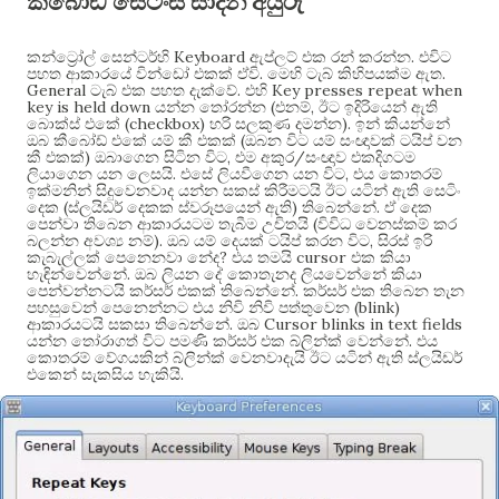
කීබෝඩ් සෙටිංස් සාදන අයුරු
Keyboard
.
කන්ට්‍රෝල් සෙන්ටර්හි
ඇප්ලට් එක රන් කරන්න
එවිට
.
.
පහත ආකාරයේ වින්ඩෝ එකක් ඒවි
මෙහි ටැබ් කිහිපයක්ම ඇත
General
.
Key presses repeat when
ටැබ් එක පහත දැක්වේ
එහි
key is held down
(
,
යන්න තෝරන්න
එනම්
ඊට ඉදිරියෙන් ඇති
(checkbox)
).
බොක්ස් එකේ
හරි සලකුණ දමන්න
ඉන් කියන්නේ
(
ඔබ කීබෝඩ් එකේ යම් කී එකක්
ඔබන විට යම් සංඥාවක් ටයිප් වන
)
,
/
කී එකක්
ඔබාගෙන සිටින විට
එම අකුර
සංඥාව එකදිගටම
.
,
ලියාගෙන යන ලෙසයි
එසේ ලියවීගෙන යන විට
එය කොතරම්
ඉක්මනින් සිදුවෙනවාද යන්න සකස් කිරීමටයි ඊට යටින් ඇති සෙටිං
(
)
.
දෙක
ස්ලයිඩර් දෙකක ස්වරූපයෙන් ඇති
තිබෙන්නේ
ඒ දෙක
(
පෙන්වා තිබෙන ආකාරයටම තැබීම උචිතයි
විවිධ වෙනස්කම් කර
).
,
බලන්න අවශ්‍ය නම්
ඔබ යම් දෙයක් ටයිප් කරන විට
සිරස් ඉරි
?
cursor
කැබැල්ලක් පෙනෙනවා නේද
එය තමයි
එක කියා
.
හැඳින්වෙන්නේ
ඔබ ලියන දේ කොතැනද ලියවෙන්නේ කියා
.
පෙන්වන්නටයි කර්සර් එකක් තිබෙන්නේ
කර්සර් එක තිබෙන තැන
(blink)
පහසුවෙන් පෙනෙන්නට එය නිවි නිවි පත්තුවෙන
.
Cursor blinks in text fields
ආකාරයටයි සකසා තිබෙන්නේ
ඔබ
.
යන්න තෝරාගත් විට පමණි කර්සර් එක බ්ලින්ක් වෙන්නේ
එය
කොතරම් වේගයකින් බ්ලින්ක් වෙනවාදැයි ඊට යටින් ඇති ස්ලයිඩර්
.
එකෙන් සැකසිය හැකියි