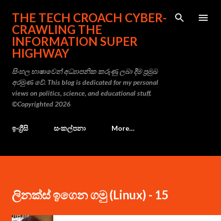
Skip to main content
THE TECH CROACH CYBER-
CRAWLING THE
INFORMATION SUPER
HIGHWAY
සිංහල භාෂාවෙන් අධ්‍යාපනික කරුණු ලබා දීම ප්‍රමුඛ
අරමුණ වේ. This blog is dedicated for my personal
views on politics, science, and educational stuff.
©Copyrighted 2026
ඉංග්‍රීසි
සංකල්පනා
More…
ලිනක්ස් ඉගෙන ගමු (Linux) - 15