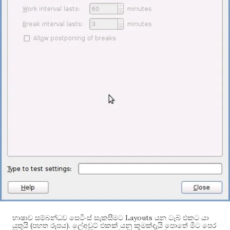
Layouts
භාෂාව සම්බන්ධව සෙටිංස් සැකසීමට
යන ටැබ් එකට යා
(
).
යුතුයි
පහත රූපය
ලේඅවුට් එකක් යනු කුමක්දැයි පොතේ මීට පෙර