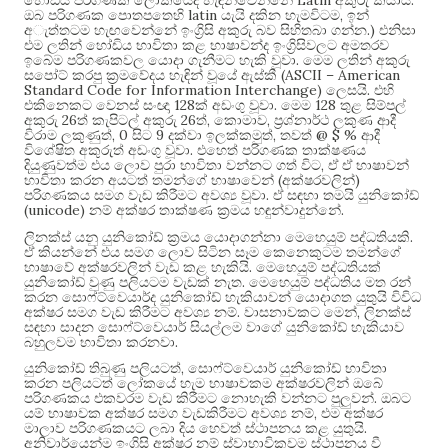
Latin
.
හෝඩිය පරිගණක ලෝකයේදී හැඳින්වෙන්නේ
අකුරු කියාය
latin
,
ඔබ පරිගණක පොතපතෙහි
යැයි දකින හැමවිටම
ඉන්
.)
අැත්තටම හැඟවෙන්නේ ඉංග්‍රිසි අකුරු බව සිහිතබා ගන්න
එනිසා
එම ලතින් හෝඩිය භාවිතා කළ භාෂාවන්ද ඉංග්‍රිසිවලට අමතරව
.
ඉබේම පරිගණකවල යොදා ගැනීමට හැකි වූවා
මෙම ලතින් අකුරු
(ASCII – American
සපෝට් කරපු ක්‍රමවේදය හැඳින් වූයේ ඇස්කී
Standard Code for Information Interchange)
.
ලෙසයි
එහි
128
.
128
එකිනෙකට වෙනස් සංඥා
ක් අඩංගු වූවා
මෙම
තුළ සිම්පල්
26
26
,
,
අකුරු
ත් කැපිටල් අකුරු
ත්
කොමාව
ප්‍රශ්නාර්ථ ලකුණ ආදී
, 0
9
,
@ $ %
විරාම ලකුණුත්
සිට
දක්වා ඉලක්කමුත්
තවත්
ආදී
.
විශේෂිත අකුරුත් අඩංගු වූවා
එහෙත් පරිගණක තාක්ෂණය
,
දියුණුවත්ම එය ලොව පුරා භාවිතා වන්නට ගත් විට
ඒ ඒ භාෂාවන්
(
)
භාවිතා කරන අයටත් තමන්ගේ භාෂාවෙන්
අක්ෂරවලින්
.
පරිගණකය සමග වැඩ කිරීමට අවශ්‍ය වූවා
ඒ සඳහා තමයි යුනිකෝඩ්
(unicode)
.
නම් අක්ෂර තාක්ෂණ ක්‍රමය හඳුන්වාදුන්නේ
.
ලිනක්ස් යනු යුනිකෝඩ් ක්‍රමය යොදාගන්නා මෙහෙයුම් පද්ධතියකි
ඒ කියන්නේ එය සමග ලොව සිටින සෑම කෙනෙකුටම තමන්ගේ
.
භාෂාවේ අක්ෂරවලින් වැඩ කළ හැකියි
මෙහෙයුම් පද්ධතියක්
.
යුනිකෝඩ් වුණු පලියටම වැඩක් නැත
මෙහෙයුම් පද්ධතිය මත රන්
කරන සොෆ්ට්වෙයාර්ද යුනිකෝඩ් හැකියාවන් යොදාගත යුතුයි විවිධ
.
,
අක්ෂර සමග වැඩ කිරීමට අවශ්‍ය නම්
වාසනාවකට මෙන්
ලිනක්ස්
සඳහා සාදන සොෆ්ට්වෙයාර් සියල්ලම වාගේ යුනිකෝඩ් හැකියාව
.
බහුලවම භාවිතා කරනවා
,
යුනිකෝඩ් තිබුණු පලියටත්
සොෆ්ට්වෙයාර් යුනිකෝඩ් භාවිතා
කරන පලියටත් ලෝකයේ හැම භාෂාවකම අක්ෂරවලින් ඔබේ
.
පරිගණකය එකවරම වැඩ කිරීමට නොහැකි වන්නට පුලුවන්
ඔබට
,
යම් භාෂාවක අක්ෂර සමග වැඩකිරීමට අවශ්‍ය නම්
එම අක්ෂර
.
මාලාව පරිගණකයට ලබා දිය හෙවත් ස්ථාපනය කළ යුතුයි
අනිවාර්යෙන්ම ඉංග්‍රිසි අක්ෂර නම් ස්වාභාවිකවම ස්ථාපනය වී