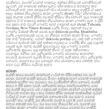
.
පවතිනවා
එහෙත් වෙනත් භාෂාවල අක්ෂර තිබීමටත් නොතිබීමටත්
.
පුලුවන්
යම් භාෂාවක අක්ෂර දැනට පරිගණකයේ ස්ථාපනය කර
,
.
නොමැති නම්
ඉතා පහසුවෙන් ඒවා ස්ථාපනය කළද හැකියි
ඒ සඳහා
(font)
අදාල අක්ෂර නියෝජනය කරන ෆොන්ට්
ෆයිල් පරිගණකයේ
.
සුදුසු තැනක කොපි කිරීම පමණයි කිරීමට තිබෙන්නේ
සෑම භාෂාවක්
.
සඳහාම ඒ ඒ භාෂාවේ අක්ෂර නියෝජනය කරන ෆොන්ට් ඇත
ඉංග්‍රිසි
(Arial, Tahoma,
බස සඳහා නම් එවැනි ෆොන්ට් දහස් ගණනක් ඇත
Verdana, New Times Roman
).
වැනි
සිංහල සඳහාත් එලෙස
(Iskoola potha, Bhashitha
ෆොන්ට් විස්සක් තිහක් පමණ ඇත
).
,
වැනි
උදාහරණයක් ලෙස
මා නිතරම භාවිතා කරන සිංහල ෆොන්ට්
"
" (Iskoola potha)
.
එක නම්
ඉස්කෝල පොත
වේ
එක් එක් ෆොන්ට්
.
වර්ගයේ ඇත්තේ එක් එක් අක්ෂර හැඩතලය
මෙහිදීද කිව යුතු වැදගත්
.
,
දෙයක් ඇත
එනම්
ඇස්කී ක්‍රමවේදයට සෑදූ ෆොන්ට් මෙන්ම
.
යුනිකෝඩ් ක්‍රමයට සෑදූ අක්ෂරත් තිබේ
ඒ දෙක එකිනෙකට
.
,
වෙනස්ය
එනිසා
ඔබ යුනිකෝඩ් ෆොන්ට් ස්ථාපනය කරගන්න
. (
,
අවශ්‍යයි
බොහෝ පැරණි සිංහල ෆොන්ට් ඇති අතර
ඒවා යුනිකෝඩ්
.
,
නොවේ
සමහර අය එය නොදැන ඒවා ස්ථාපනය කර ගත්තත්
ඒවා
.)
සමග වැඩ කිරීමට බැරිවනු ඇත
සටහන
(
)
ඇස්කී ක්‍රමය සපෝට් කරන්නේ ලැටින්
ඉංග්‍රිසි
අක්ෂර බව මුලදී
,
(
පවසා
එහෙත් ඇස්කී ක්‍රමයට සිංහල අක්ෂරද
හෝ වෙනත් භාෂාවක
)
.
.
අක්ෂර
පවතින බව පැවසුවා
එය වැරදීමකින් කීවා නොවේ
ඇස්කී
,
ක්‍රමය ඉංග්‍රිසි සඳහා වුවත්
යුනිකෝඩ් ක්‍රමය හඳුන්වාදෙන්නට පෙර
එම ඇස්කී ක්‍රමයටම යම් උපක්‍රමයක් භාවිතා කරමින් වෙනත් අක්ෂර
(
ලිවීමටත් භාවිතා කළා
එය විස්තර කිරීම තරමක් තාක්ෂණික බැවින්
).
වැඩිදුර ඒ ගැන මෙහි සාකච්ඡා නොකෙරේ
එය සරලව මෙසේ
.
A
K
පැහැදිලි කළ හැකියි
ඔබ කීබෝඩ් එකේ
හෝ
හෝ වෙනත්
,
.
ඕනෑම අකුරක් එබූ විට
එය එලෙසම තිරයේ දිස් වේ
එහෙත් ඔබ
.
භාවිතා කරන ෆොන්ට් එක අනුව එහි හැඩය වෙනස් විය හැකියි