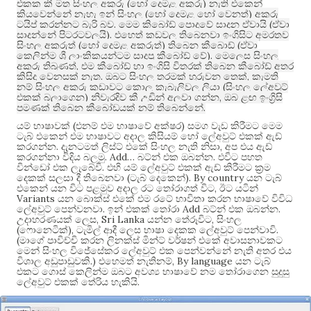
(
)
එකක කී මත සිංහල අකුරු
හෝ දෙමළ අකුරු
නැති එකෙන්
(
)
කියවෙන්නේ නැහැ ඉන් සිංහල
හෝ දෙමළ හෝ වෙනත්
අකුරු
.
(
ටයිප් කරන්නට බැරි බව
මෙම කිබෝඩ් පොදුවේ සාදන ඒවායි
ඒවා
).
සාදන්නේ පිටරටවලයි
එහෙත් කඩවල තිබෙනවා ඉංග්‍රිසිට අමරතව
(
)
(
සිංහල අකුරුත්
හෝ දෙමළ අකුරුත්
තිබෙන කීබොඩ්
ඒවා
).
කෙලින්ම ශ්‍රී ලාංකිකයන්ටම සාදපු කීබෝඩ් වේ
මෙලෙස සිංහල
,
අකුරු තිබුණත්
එම කීබෝඩ් හා ඉංග්‍රිසි විතරක් තිබෙන කීබෝඩ් අතර
.
,
කිසිදු වෙනසක් නැත
ඔබට සිංහල තරමක් හුරුවන තෙක්
කැමති
(
නම් සිංහල අකුරු කුඩාවට කොල කැබැලිවල ලියා
සිංහල ලේඅවුට්
)
,
එකක් බලාගෙන
නිවැරදිව කී උඩින් අලවා ගන්න
ඔබ ළඟ ඉංග්‍රිසි
.
පමණක් තිබෙන කීබෝඩයක් නම් තිබෙන්නේ
(
)
යම් භාෂාවක්
එනම් එම භාෂාවේ අක්ෂර
සමග වැඩ කිරීමට මෙම
ටැබ් එකෙන් එම භාෂාවට අදාල කිසියම් හෝ ලේඅවුට් එකක් ඇඩ්
.
,
කරගන්න
දැනටමත් ලිස්ට් එකේ සිංහල නැති නිසා
අප එය ඇඩ්
. Add…
.
කරගන්නා විදිය බලමු
බට්න් එක ඔබන්න
එවිට පහත
.
වින්ඩෝ එක ලැබේවි
එහි යම් ලේඅවුට් එකක් ඇඩ් කිරීමට ක්‍රම
(
). By country
දෙකක් සලසා දී තිබෙනවා
ටැබ් දෙකෙන්
යන ටැබ්
,
එකෙන් යන විට පළමුව අදාල රට තෝරාගත් විට
ඊට යටින්
Variants
යන බොක්ස් එකේ එම රටේ භාවිතා කරන භාෂාවේ විවිධ
.
Add
.
ලේඅවුට් පෙන්වනවා
ඉන් එකක් තෝරා
බට්න් එක ඔබන්න
, Sri Lanka
,
උදාහරණයක් ලෙස
යන්න තේරූවිට
සිංහල
(
),
.
ෆොනෙටික්
ටැමිල් ආදී ලෙස භාෂා දෙකක ලේඅවුට් පෙන්වාවි
(
මාගේ පාවිච්චි කරන ලිනක්ස් මින්ට් වර්ෂන් එකේ අවාසනාවකට
මෙන් සිංහල විජේසේකර ලේඅවුට් එක පෙන්වන්නේ නැති අතර එය
.)
, By language
විශාල අඩුපාඩුවකි
එහෙමත් නැතිනම්
යන ටැබ්
එකට ගොස් කෙලින්ම ඔබට අවශ්‍ය භාෂාවේ නම තෝරාගෙන සුදුසු
.
ලේඅවුට් එකක් තේරිය හැකියි