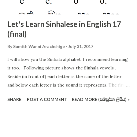
Let's Learn Sinhalese in English 17
(final)
By
Sumith Wanni Arachchige
July 31, 2017
I will show you the Sinhala alphabet. I recommend learning
it too. Following picture shows the Sinhala vowels .
Beside (in front of) each letter is the name of the letter
and below each letter is the sound it represents. The first
12 vowels are very important. The following picture shows
SHARE
POST A COMMENT
READ MORE (සම්පූර්න ලිපිය) »
the consonants of Sinhala alphabet (not in the conventional
order and format). I have crossed out some letters which
are redundant and useless (I vehemently support removing
these pesky letters from the operating alphabet ). Actually
you should remember all the letters, but I suggest you to