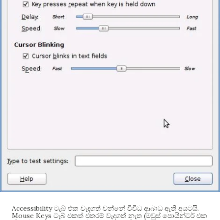
Accessibility
.
ටැබ් එක වැදගත් වන්නේ විවිධ ආබාධ ඇති අයටයි
Mouse Keys
(
ටැබ් එකත් එතරම් වැදගත් නැත
මවුස් පොයින්ටර් එක