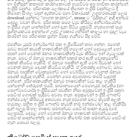
හා මිනිසුන් කතාබහ කරනකොටත් හැමවිටම අප භාවිතා කරන්නේ
ඉංග්‍රිසි වදන්ය
.
පරිගණක ලෝකයේ තිබෙන ඉංග්‍රිසි වදන්වලට දී
තිබෙන සිංහල වදන් ඇත්තටම මහා විකාරයක්
.
උදාහරණයක් ලෙස
download
යන්නට
"
භාගත කරනවා
", mouse
ට
"
මූසිකය
"
ආදී අන්ඩර
දෙමළ වචන තිබේ
.
පරිගණක සමග වැඩ කිරීමට අනිවාර්යෙන්ම
ඉංග්‍රිසිය ගැන යාන්තමින් හෝ දැන සිටිය යුතුමයි
.
නැතහොත් සෑම
ප්‍රශ්නයකටම අනුන්ගේ උදව් උපකාර ගනිමින් කාලය හා මුදල් වැය
කරමින් එම පරිගණක ප්‍රශ්න විසඳා ගැනීමට සිදු වේවි
.
එමනිසා යූසර් ඉන්ටර්ෆේස් එක ඉංග්‍රිසිෙයන් තබා ගන්න
.
එහෙත්
ඔබට තමන් කැමති භාෂාවකින්
(
සිංහලෙන් හෝ දෙමළෙන් හෝ
ජපන් හෝ වෙනත් ඕනම භාෂාවකින්
)
වැඩ කිරීමට ඉන් ගැටලුවක්
නැත
.
ඔබට ඒ ඕනෑම භාෂාවකින් සකස් කර ඇති ඩොක්‍යුමන්ට්
එකක් කියවිය හැකියි
.
ඒ ඕනෑම බසකින් ඇති වෙබ් පිටුවක් හෝ
වෙනත් ඕනෑම දෙයක් කියවිය හැකියි
.
ඒ විතරක්ද නොවේ
;
ඔබට
ඕනෑම බසකින් ඩොක්‍යුමන්ට් හෝ වෙබ්පිටු හෝ වෙනත් ඕනෑම
දෙයක් සෑදියද හැකියි
.
මෙන්න මෙම අවශ්‍යතාව තමයි වැදගත්
වන්නේ
.
පරිගණකයකින් ඕනෑම භාෂාවකින් වැඩ කළ හැකියි
යන්නෙහි තේරුමත් එයයි
.
සාමාන්‍යයෙන් මෙහෙයුම් පද්ධතිය
(
හා
සොෆ්ට්වෙයාර්
)
ඉංග්‍රිසියෙන් පවතින නිසා අමුතුවෙන් ඉංග්‍රිසි සඳහා
සෙටිංස් ගොඩක් සෑදීමට අවශ්‍ය නැත
.
අමුතුවෙන් ඉංග්‍රිසි ෆොන්ට්
ඉන්ස්ටෝල් කිරීමටද අත්‍යවශ්‍ය නැත
(
එහෙත් ඔබට කැමති අලුත්
හැඩතල සහිත ඉංග්‍රිසි ෆොන්ට් කැමති නම් ඉන්ස්ටෝල් කළ හැකියි
).
දැන් බලමු සිංහල භාෂාව සම්බන්ධව සෙටිංස් සාදන අයුරු
(
මේ
ලෙසමයි
,
දෙමළ හෝ වෙනත් ඕනෑම භාෂාවක් සම්බන්ධයෙන්
සෙටිංස් සාදන්නේත්
).
මේ සමගම කීබෝඩ් එක සම්බන්ධව සෙටිංස්
ගැන සොයා බලමු
.