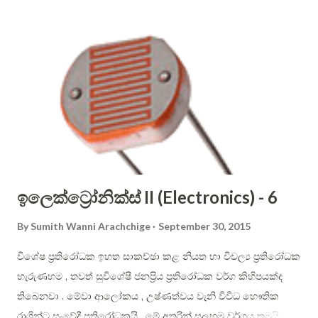
use only the letters that are not crossed out. Sinhala
alphabet is phonetic (that is, each letter shall have one
dedicated sound only), therefore it is easier to use than
English alphabet. Consonant letters cannot be sounded on
their own, and you have to use vowels to aid in them to be
pronounced. In English, you just place the vowel just after
the constant. For example: ...
ඉලෙක්ට්‍රෝනික්ස් II (Electronics) - 6
By
Sumith Wanni Arachchige
September 30, 2015
විශේෂ ප්‍රතිරෝධක ඉහත සාකච්ඡා කළ නියත හා විචල්‍ය ප්‍රතිරෝධක
හැරුණහම , තවත් සුවිශේෂී ජනප්‍රිය ප්‍රතිරෝධක වර්ග කිහිපයක්ද
තිබෙනවා . මේවා ආලෝකය , උෂ්ණත්වය වැනි විවිධ භෞතික
රාශින්ට සංවේදී ප්‍රතිරෝධකයි . මේ අතරින් සුලභම වර්ගය තමයි