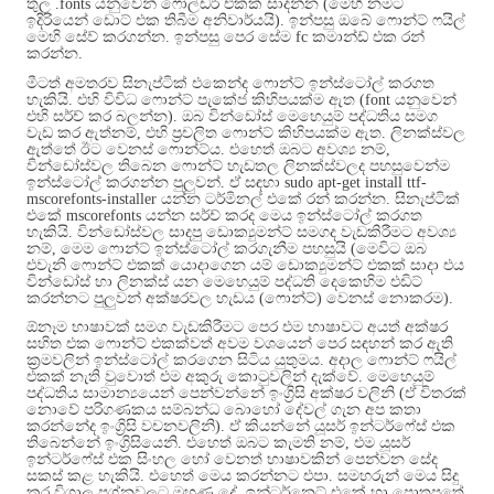
තුල
.fonts
යනුවෙන් ෆෝල්ඩර් එකක් සාදන්න
(
මෙහි නමට
ඉදිරියෙන් ඩොට් එක තිබීම අනිවාර්යයි
).
ඉන්පසු ඔබේ ෆොන්ට් ෆයිල්
මෙහි සේව් කරගන්න
.
ඉන්පසු පෙර සේම
fc
කමාන්ඩ් එක රන්
කරන්න
.
මීටත් අමතරව සිනැප්ටික් එකෙන්ද ෆොන්ට් ඉන්ස්ටෝල් කරගත
හැකියි
.
එහි විවිධ ෆොන්ට් පැකේජ කිහිපයක්ම ඇත
(font
යනුවෙන්
එහි සර්ච් කර බලන්න
).
ඔබ වින්ඩෝස් මෙහෙයුම් පද්ධතිය සමග
වැඩ කර ඇත්නම්
,
එහි ප්‍රචලිත ෆොන්ට් කිහිපයක්ම ඇත
.
ලිනක්ස්වල
ඇත්තේ ඊට වෙනස් ෆොන්ට්ය
.
එහෙත් ඔබට අවශ්‍ය නම්
,
වින්ඩෝස්වල තිබෙන ෆොන්ට් හැඩතල ලිනක්ස්වලද පහසුවෙන්ම
ඉන්ස්ටෝල් කරගන්න පුලුවන්
.
ඒ සඳහා
sudo apt-get install ttf-
mscorefonts-installer
යන්න ටර්මිනල් එකේ රන් කරන්න
.
සිනැප්ටික්
එකේ
mscorefonts
යන්න සර්ච් කරද මෙය ඉන්ස්ටෝල් කරගත
හැකියි
.
වින්ඩෝස්වල සාදපු ඩොක්‍යුමන්ට් සමගද වැඩකිරීමට අවශ්‍ය
නම්
,
මෙම ෆොන්ට් ඉන්ස්ටෝල් කරගැනීම පහසුයි
(
මෙවිට ඔබ
එවැනි ෆොන්ට් එකක් යොදාගෙන යම් ඩොක්‍යුමන්ට් එකක් සාදා එය
වින්ඩෝස් හා ලිනක්ස් යන මෙහෙයුම් පද්ධති දෙකෙහිම එඩිට්
කරන්නට පුලුවන් අක්ෂරවල හැඩය
(
ෆොන්ට්
)
වෙනස් නොකරම
).
ඕනෑම භාෂාවක් සමග වැඩකිරීමට පෙර එම භාෂාවට අයත් අක්ෂර
සහිත එක ෆොන්ට් එකක්වත් අවම වශයෙන් පෙර සඳහන් කර ඇති
ක්‍රමවලින් ඉන්ස්ටෝල් කරගෙන සිටිය යුතුමය
.
අදාල ෆොන්ට් ෆයිල්
එකක් නැති වුවොත් එම අකුරු කොටුවලින් දැක්වේ
.
මෙහෙයුම්
පද්ධතිය සාමාන්‍යයෙන් පෙන්වන්නේ ඉංග්‍රිසි අක්ෂර වලිනි
(
ඒ විතරක්
නොවේ පරිගණකය සම්බන්ධ බොහෝ දේවල් ගැන අප කතා
කරන්නේද ඉංග්‍රිසි වචනවලිනි
).
ඒ කියන්නේ යූසර් ඉන්ටර්ෆේස් එක
තිබෙන්නේ ඉංග්‍රිසියෙනි
.
එහෙත් ඔබට කැමති නම්
,
එම යූසර්
ඉන්ටර්ෆේස් එක සිංහල හෝ වෙනත් භාෂාවකින් පෙන්වන සේද
සකස් කළ හැකියි
.
එහෙත් මෙය කරන්නට එපා
.
සමහරුන් මෙය සිදු
කර විශාල ප්‍රශ්නවලට මුහුණ දේ
.
ඉන්ටර්නෙට් එකේ හා පොතපතේ