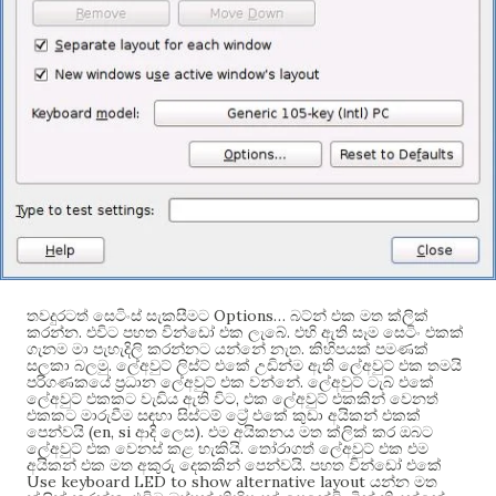
Options…
තවදුරටත් සෙටිංස් සැකසීමට
බට්න් එක මත ක්ලික්
.
.
කරන්න
එවිට පහත වින්ඩෝ එක ලැබේ
එහි ඇති සෑම සෙටිං එකක්
.
ගැනම මා පැහැදිලි කරන්නට යන්නේ නැත
කිහිපයක් පමණක්
.
සලකා බලමු
ලේඅවුට් ලිස්ට් එකේ උඩින්ම ඇති ලේඅවුට් එක තමයි
.
පරිගණකයේ ප්‍රධාන ලේඅවුට් එක වන්නේ
ලේඅවුට් ටැබ් එකේ
,
ලේඅවුට් එකකට වැඩිය ඇති විට
එක ලේඅවුට් එකකින් වෙනත්
එකකට මාරුවීම සඳහා සිස්ටම් ට්‍රේ එකේ කුඩා අයිකන් එකක්
(en, si
).
පෙන්වයි
ආදි ලෙස
එම අයිකනය මත ක්ලික් කර ඔබට
.
ලේඅවුට් එක වෙනස් කළ හැකියි
තෝරාගත් ලේඅවුට් එක එම
.
අයිකන් එක මත අකුරු දෙකකින් පෙන්වයි
පහත වින්ඩෝ එකේ
Use keyboard LED to show alternative layout
යන්න මත