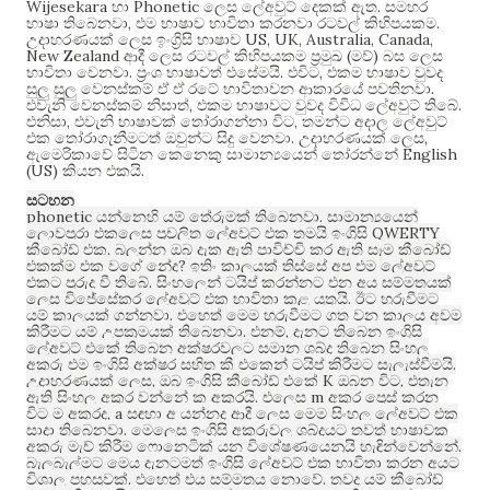
Wijesekara
Phonetic
.
හා
ලෙස ලේඅවුට් දෙකක් ඇත
සමහර
,
.
භාෂා තිබෙනවා
එම භාෂාව භාවිතා කරනවා රටවල් කිහිපයකම
US, UK, Australia, Canada,
උදාහරණයක් ලෙස ඉංග්‍රිසි භාෂාව
New Zealand
(
)
ආදී ලෙස රටවල් කිහිපයකම ප්‍රමුඛ
මව්
බස ලෙස
.
.
,
භාවිතා වෙනවා
ප්‍රංශ භාෂාවත් එසේමයි
එවිට
එකම භාෂාව වුවද
.
සුලු සුලු වෙනස්කම් ඒ ඒ රටේ භාවිතාවන ආකාරයේ පවතිනවා
,
.
එවැනි වෙනස්කම් නිසාත්
එකම භාෂාවට වුවද විවිධ ලේඅවුට් තිබේ
,
,
එනිසා
එවැනි භාෂාවක් තෝරාගන්නා විට
තමන්ට අදාල ලේඅවුට්
.
,
එක තෝරාගැනීමටත් ඔවුන්ට සිදු වෙනවා
උදාහරණයක් ලෙස
English
ඇමෙරිකාවේ සිටින කෙනෙකු සාමාන්‍යයෙන් තෝරන්නේ
(US)
.
කියන එකයි
සටහන
phonetic
.
යන්නෙහි යම් තේරුමක් තිබෙනවා
සාමාන්‍යයෙන්
QWERTY
ලොවපුරා එකලෙස ප්‍රචලිත ලේඅවුට් එක තමයි ඉංග්‍රිසි
.
කීබෝඩ් එක
බලන්න ඔබ දැක ඇති පාවිච්චි කර ඇති සෑම කීබෝඩ්
?
එකක්ම එක වගේ නේද
ඉතිං කාලයක් තිස්සේ අප එම ලේඅවුට්
.
එකට පුරුදු වී තිබේ
සිංහලෙන් ටයිප් කරන්නට එන අය සම්මතයක්
.
ලෙස විජේසේකර ලේඅවුට් එක භාවිතා කළ යුතුයි
ඊට හුරුවීමට
.
යම් කාලයක් ගන්නවා
එහෙත් මෙම හුරුවීමට ගත වන කාලය අවම
.
,
කිරීමට යම් උපක්‍රමයක් තිබෙනවා
එනම්
දැනට තිබෙන ඉංග්‍රිසි
ලේඅවුට් එකේ තිබෙන අක්ෂරවලට සමාන ශබ්ද තිබෙන සිංහල
.
අකුරු එම ඉංග්‍රිසි අක්ෂර සහිත කී එකෙන් ටයිප් කිරීමට සැලැස්වීමයි
,
K
,
උදාහරණයක් ලෙස
ඔබ ඉංග්‍රිසි කීබෝඩ් එකේ
ඔබන විට
එතැන
.
m
ඇති සිංහල අකුර වන්නේ ක අකුරයි
එලෙස
අකුර ප්‍රෙස් කරන
, a
විට ම අකුරද
සඳහා අ යන්නද ආදී ලෙස මෙම සිංහල ලේඅවුට් එක
.
සාදා තිබෙනවා
මෙලෙස ඉංග්‍රිසි අකුරුවල ශබ්දයට තවත් භාෂාවක
.
අකුරු මැච් කිරීම ෆොනෙටික් යන විශේෂණයෙනුයි හැඳින්වෙන්නේ
බැලූබැල්මට මෙය දැනටමත් ඉංග්‍රිසි ලේඅවුට් එක භාවිතා කරන අයට
.
.
විශාල පහසුවක්
එහෙත් එය සම්මතය නොවේ
තවද යම් කීබෝඩ්