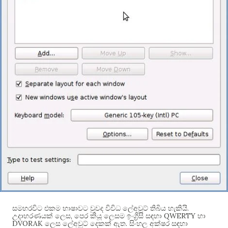
.
සමහරවිට එකම භාෂාවට වුවද විවිධ ලේඅවුට් තිබිය හැකියි
,
QWERTY
උදාහරණයක් ලෙස
පෙර කියූ ලෙසම ඉංග්‍රිසි සඳහා
හා
DVORAK
.
ලෙස ලේඅවුට් දෙකක් ඇත
සිංහල අක්ෂර සඳහා