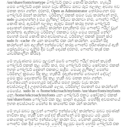
/usr/share/fonts/truetype
ෆෝල්ඩර් එකට කොපි කරන්න
.
හැබැයි
මෙම ෆෝල්ඩර් දෙක සමග වැඩ කිරීමට ඔබට රූට් බලතල අවශ්‍ය බව
මතක තබා ගන්න
. (
එනම්
, Open as Administrator
තෝරාගෙන එම
ෆෝල්ඩර් ඕපන් කරන්න
.
ටර්මිනල් එකක් සමග වැඩ කරන්නේ නම්
,
sudo
යොදාගන්න
.)
එය ග්‍රැෆිකල් විදියට කරනවා නම්
,
ෆොන්ට් ෆයිල්
කොපි කර
,
ඇඩ්මින් බලතල ඇතුව ඕපන් කරපු ඉහත ෆෝල්ඩර්
දෙකෙන් එකකට පේස්ට් කරන්න
(
නැතිනම් එම ෆොන්ට් ෆයිල් ඩ්‍රෑග්
කරන්න
).
ඇත්තටම ටර්මිනල් එකකට වඩා මෙය පහසුයි නේද
?
එහෙත් එසේ කොපි කර අවසානයේ
,
ටර්මිනල් එකක් ඕපන් කර
sudo fc -cache -fv
යන කමාන්ඩ් එක රන් කරන්න
.
මෙයින් සිදු
කරන්නේ ඔබ අලුතින් ඉන්ස්ටෝල් කරපු ෆොන්ට් පරිගණකයේ ඇති
ප්‍රෝග්‍රැම්වලට දැනුම් දීම වැනි දෙයක්
(
එනම්
,
ෆොන්ට් කෑෂ් එක
යාවත්කාලීන කිරීම
).
මේ හැරුණහම ඔබට පුලුවන් ඔබේ ෆොන්ට් ෆයිල් තමන් කැමති
ෆෝල්ඩර් එකක් තුළ සේව් කර
,
එම ෆෝල්ඩර් එකට ෂෝට්කට් එකක්
ඉහත ෆෝල්ඩර් දෙකන් එකකට සෑදීම
.
මෙයද ග්‍රැෆිකල් මෙන්ම
ටර්මිනල් ක්‍රමයට සිදු කළ හැකියි
. (
ඇත්තෙන්ම බොහෝ දේවල්
මෙම ක්‍රම දෙකෙන්ම සිදු කළ හැකි බව මතක තබා ගන්න
.
විශේෂයෙන් මෙහෙයුම් පද්ධතිය සමග ඍජුව වැඩ කරන
අවස්ථාවලදී
.)
උදාහරණයක් ලෙස
,
ටර්මිනල් එකෙන් එය කරන්නේ
මෙසේය
. sudo ln -s /home/tekcroach/myfonts /usr/share/fonts/myfonts
යනු
/home/tekcroach/myfonts
යන ෆෝල්ඩර් එකට ෂෝට්කට් එකක්
/usr/share/fonts
ෆෝල්ඩර් එක තුළ සාදන අයුරුයි
.
මෙහිදීද අවසානයේ
ඉහත අවස්ථාවේ මෙන්ම
fc
කමාන්ඩ් එක රන් කරන්න
.
මේ හැර ඔබට පුලුවන් ෆොන්ට් ඉන්ස්ටෝල් කරන්නට ඔබට පමණක්
භාවිතා කළ හැකි වන සේ
(
ඒ කියන්නේ මේ ක්‍රමයට යම් යූසර්
කෙනෙකු ෆොන්ට් ඉන්ස්ටෝල් කරන විට
,
වෙනත් යූසර්ලාට එම
ෆොන්ට් එක දිස් නොවේ
).
මෙහිදී පළමුව ඔබේ හෝම් ෆෝල්ඩර් එක