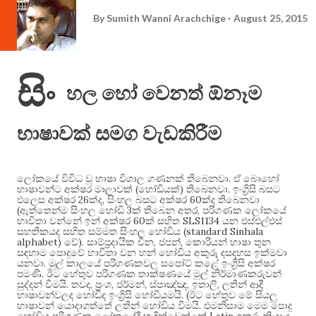
By
Sumith Wanni Arachchige
August 25, 2015
සිං
හල හෝ වෙනත් ඕනෑම
භාෂාවක් සමග වැඩකිරීම
.
ලෝකයේ විවිධ වූ භාෂා විශාල ගණනක් තිබෙනවා
ඒ බොහෝ
(
)
.
භාෂාවන්ට අක්ෂර මාලාවක්
හෝඩියක්
තිබෙනවා
ඉංග්‍රිසි බසට
26
,
60
එලෙස අක්ෂර
ක්ද
සිංහල බසට අක්ෂර
ක්ද තිබෙනවා
(
3
,
ඇත්තෙන්ම සිංහල හෝඩි
ක් තිබෙන අතර
පරිගණක ලෝකයේ
60
SLS1134
භාවිතා වන්නේ ඉන් අක්ෂර
ක් සහිත
යන එස්එල්එස්
(standard Sinhala
සහතිකයද සහිත සම්මත සිංහල හෝඩිය
alphabet)
).
,
,
වේ
සාම්ප්‍රදායික චීන
ජපන්
කොරියන් භාෂා තුන
සඳහාම පොදුවේ භාවිතා වන හන් හෝඩිය අකුරු දසදහස ඉක්මවා
.
යනවා
මුල් කාලයේ පරිගණකවල සපෝට් කළේ ඉංග්‍රිසි අක්ෂර
.
පමණි
ඊට හේතුව පරිගණක තාක්ෂණයේ මුල් නිර්මාණකරුවන්
.
,
,
,
,
,
සුද්දන් වීමයි
තවද
ප්‍රංශ
ජර්මන්
ස්පාඤ්ඤ
ඉතාලි
ලතින් ආදී
. (
භාෂාවන්වලද හෝඩිද ඉංග්‍රිසි හෝඩියමයි
ඊට හේතුව මේ සියලු
.
භාෂාවන් යොදාගත්තේ ලතින් හෝඩිය වීමයි
එමනිසාම මෙම පොදු