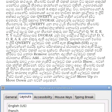
.
සාකච්ඡා කර ඇත
කීබෝඩ් එකේ කී එකක් ඔබන විට කුමන අකුරක්
.
පෙන්විය යුතුදැයි තීරණය කරන්නේ ලේඅවුට් එකිනි
උදාහරණයක්
,
A
,
A
ලෙස
ඔබේ කීබෝඩ් එකේ
අකුර ප්‍රෙස් කළ විට
සාමාන්‍යයෙන්
.
අකුර පෙනේවි
සම්මතයක් ලෙස අප භාවිතා කරන ප්‍රචලිතම ඉංග්‍රිසි
QWERTY
(
අක්ෂර ලේඅවුට් එක
ලෙසයි හැඳින් වෙන්නේ
මීට
DVORAK
අමතරව ඉංග්‍රිසි සඳහාම
යනුවෙන්ද ලේඅවුට් එකක්
).
QWERTY
තිබෙනවා
ඊට
යන නම ලැබී තිබෙන්නේම කීබෝඩ්
(
)
එකේ වම් පස උඩින්ම අක්ෂර
ඉලක්කම් නොවේ
පෙන්වන
Q, W, E, R,
පේලියේ පළමු එක ළඟ තිබෙන අකුරු පහ පිළිවෙලින්
T, Y
(
DVORAK
D, V,
බැවිනි
එලෙසම
යනු එම පේළියේ පිළිවෙළින්
O, R, A, K
).
යන අකුරු ඇති ලේඅවුට් එකයි
සාමාන්‍යයෙන් ඉබේම
QWERTY
(English (US)
ඉංග්‍රිසි
ලේඅවුට් එක තේරී ඇත
ලෙස
).
දැක්වෙන්නේ එයයි
දැනට පරිගණකයේ ස්ථාපනය කර ඇති සියලු
.
ලේඅවුට් ලිස්ට් එකක් ලෙස දැක්වේ
තිබෙන ලේඅවුට් එකක් ඉවත්
Remove
.
කිරීමට එය තෝරා
ඔබන්න
අලුතින් ලේඅවුට් එකක්
Add…
.
ස්ථාපනය කිරීමට
ඔබන්න
ස්ථාපනය කර ඇති ලේඅවුට් එකේ
Show…
රූපයක්ද ඔබට ලබා ගත හැකියි ලේඅවුට් එක තෝරා
බට්න්
.
එක ක්ලික් කිරීමෙන්
එවිට එම ලේඅවුට් එකට අදාල කීබෝඩ් එකේ
.
කී පිහිටා තිබෙන සැකැස්ම රූපයකින් පෙන්වයි
කැමති නම් එය
.
ප්‍රින්ට් කරගතද හැකියි
ලේඅවුට් ලිස්ට් එකේ ඇති ලේඅවුට් එකක්
Move Up
ලිස්ට් එකේ උඩට පහළට ගෙන යන්නට පුලුවන්
හා
Move Down
.
යන බට්න් දෙකෙන්