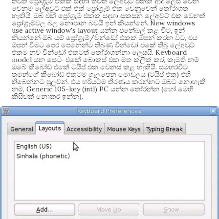
තවත් ප්‍රෝග්‍රැම් එකක් සඳහා තවත් ලේඅවුට් එකක් ආදී ලෙස වෙන
වෙනම ලේඅවුට් එක් එක් ප්‍රෝග්‍රැම් එක වෙනුවෙන් තෝරාගත
.
හැකියි
ඔබ එක් ප්‍රෝග්‍රැම් එකක් සඳහා සකසන ලේඅවුට් එක වෙනත්
. New windows
ප්‍රෝග්‍රැම්වල බල නොපාන බවයි ඉන් කියන්නේ
use active window's layout
,
යන්න එනේබල් කළ විට
ඉන්
/
,
කියන්නේ ඔබ යම් ප්‍රෝග්‍රැම්
වින්ඩෝ එකක් ඕපන් කරන විට
එය
ඕපන් වීමට පෙර පෙනෙන්ට තිබුණු වින්ඩෝ එකේ තිබූ ලේඅවුට්
. Keyboard
එකම නව වින්ඩෝ එකටත් තෝරාගන්නා ලෙසයි
model
,
යන සෙටිං එකේ බොක්ස් එක මත ක්ලික් කර
කැමති නම්
.
ඔබේ කීබෝඩ් එකේ ටයිප් එක වෙනස් කළ හැකියි
සමහරවිට
(
)
තමන්ගේ කීබෝඩ් එකටම ගැලපෙන මොඩලය
ටයිප් එක
එහි
.
තිබෙන්නට පුලුවන්
එය හරියටම තීරණය කරන්නට ඔබට නොහැකි
, Generic 105-key (intl) PC
(
නම්
යන්න තෝරන්න
හෝ මෙහි
).
කිසිවක් නොකර ඉන්න