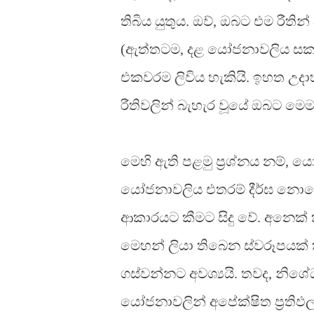
තිබිය යුතුය. ඔව්, ඔබට එම රීත
(ඇත්තටම, දළ යෝජනාවලිය ස
එකවරම ලිවිය හැකියි. ඉහත උ
රීතිවලින් බැහැර වූයේ ඔබට මෙම 
මෙහි ඇති පළමු ප්‍රශ්නය නම්
යෝජනාවලිය එතරම් දීර්ඝ නොවේ
ආකාරයට කීමට සිදු වේ. අනෙක
මෙහන් ලියා තිබෙන ස්වරූපයක්
ගස්වන්නට අවශ්‍යයි. තවද, නිශ
යෝජනාවලින් අපේක්ෂිත ප්‍රත