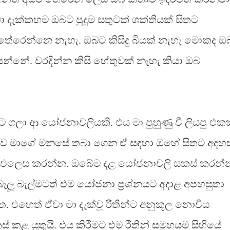
 දැක්කහම ඔබට පුදුම සතුටක් ශක්තියක් සිතට
ේරෙන්නෙ නැහැ. ඔබට කිසිදු බියක් නැහැ මොකද ඔ
න්නේ. වරදින්න කිසි හේතුවක් නැහැ කියා ඔබ
ගලා ආ යෝජනාවලියකි. එය මා පුහුණු වී ලියපු එකක
ුව මාගේ මනසේ තබා ගෙන ඒ සඳහා ඔහේ සිතට අදහස
 ඔබද එලෙස කරන්න. ඔබේම දළ යෝජනාවලි සකස් කරන්
 බැලූ බැල්මටත් එම යෝජනා ප්‍රශ්නයට අදාළ අපහසුතා
එහෙත් ඒවා මා දැක්වූ රීතින්ට අනුකූල නොවිය
සකස් කළ යුතුයි. එය කිරීමට එම රීතින් සමූහයම සිහියේ