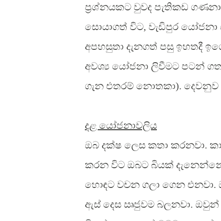
ප්‍රශ්නයකට වුවද පැතිකඩ ගණ
සොයාගත් විට, වැඩිපුර යෝජනා
අපහසුතා දැනගත් පසු ඉහතදී ඉග
අවශ්‍ය යෝජනා ලිවීමට පටන් ගත 
ගැන එතරම් නොතකා). දෙවනුව ඒ
දළ යෝජනාවලිය
ඔබ දක්ෂ ලෙස කතා කරනවා. කා
කරන විට ඔබට බියක් දැනෙන්න
හොඳට වචන ගලා ගෙන එනවා. ඔබ
ඇස් දෙස ඍජුවම බලනවා. ඔවුන් 