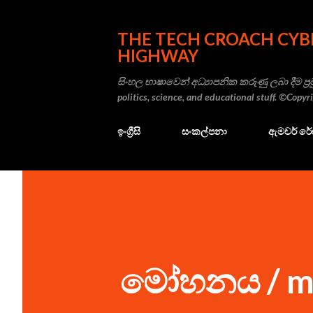
THE TECH CROACH CYB
HIGHWAY
සිංහල භාෂාවෙන් අධ්‍යාපනික කරුණු ලබා දීම ප්‍රම
politics, science, and educational stuff. ©Copy
ඉංග්‍රීසි
සංකල්පනා
ඇමචර් ර
මෝහනය / moh