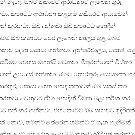
නේ නැහැ. ඔබට කතාවට ආරාධනාව ලැබෙන තුරු
නවා. කතාවට ආරාධනා කළහම කඩිසරව ආසාවෙන්
න් කරනවා. ඔබ දන්නවා ඔබ කතාවට හොඳින්
ඇත්තටම ඔබ කතාවට පෙර ලැබෙන කාලය තුළ ඔබට
ව සඳහා සොයා ගන්නවා. අන්තර්ජාලය, පොත්, පත්‍
ෙවීමට වෙහස මහන්සි වෙනවා. මිතුරන්ගෙන් විස්තර
ගෙන් උපදෙස් ගන්නවා. ඔබට තොරතුරු සොයාගත හැ
ණ තොරතුරු සොයා ගෙන හොඳ කතාවක් ඔබ සකස් කර
කරනවා වෙනුවට ඒවා හොඳින් විමසා බලා තර්ක කර
ට පත් කර ගන්නවා. එතකොටම ඔබ සභාවට ඉදිරිපත්
් නො‍ව, තමන්ට තේරෙන තමන්ට ඒ ගැන හැඟීමක්
අනිත් අයට තේරෙන ලෙස ඔබ කතාව ඉදිරිපත් කරනවා