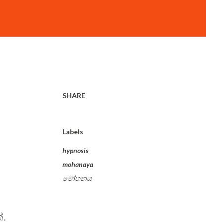
SHARE
Labels
hypnosis
mohanaya
මෝහනය
ේ.