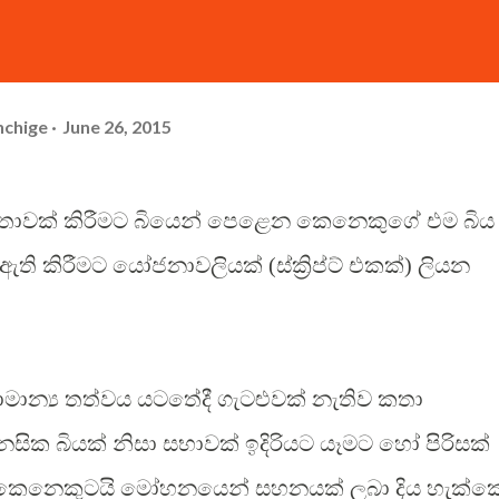
hchige
June 26, 2015
කතාවක් කිරීමට බියෙන් පෙළෙන කෙනෙකුගේ එම බිය
ඇති කිරීමට යෝජනාවලියක් (ස්ක්‍රිප්ට් එකක්) ලියන
මාන්‍ය තත්වය යටතේදී ගැටළුවක් නැතිව කතා
ික බියක් නිසා සභාවක් ඉදිරියට යෑමට හෝ පිරිසක්
කි කෙනෙකුටයි මෝහනයෙන් සහනයක් ලබා දිය හැක්ක