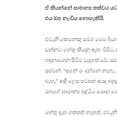
ඒ කියන්නේ සාමාන්‍ය තත්වය 
එය ඔප නැංවිය නොහැකියි.
එවැනි කෙනෙකු සමග මෙම බිය/ගැ
වන්නට හේතු කියනු ඇත. විවිධ අ
හඳුනාගෙන සිටීම වැදගත් වේ. 
පුළුවන්. “අනේ මං දන්නෙ නැ
බැහැ” ආදී ලෙස පවසන අයද බහ
ඔබගේ සාමාන්‍ය බුද්ධිය යොදා 
හේතු දැන ගත්තත් නැතත්, එවැන