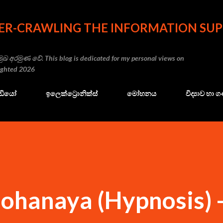
Skip to main content
ER-CRAWLING THE INFORMATION SUP
ුඛ අරමුණ වේ. This blog is dedicated for my personal views on
righted 2026
ේඩියෝ
ඉලෙක්ට්‍රොනික්ස්
මෝහනය
විද්‍යාව හා
anaya (Hypnosis) -