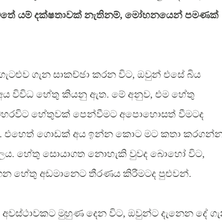
යටතේ යම් දක්ෂතාවක් නැතිනම්, මෝහනයෙන් පමණක්
ටළුව ගැන සාකච්ඡා කරන විට, ‍ඔවුන් එසේ බිය
ය විවිධ හේතු කියනු ඇත. ‍මේ අනුව, එම හේතු
සමහරවිට හේතුවක් පෙන්වීමට අපොහොසත් වීමටද
හැ... එහෙත් ගොඩක් අය ඉන්න කොට මට කතා කරගන්
ුලය. හේතු සොයාගත නොහැකි වුවද බොහෝ විට,
ගෙන හේතු අඩමානෙට තීරණය කිරීමටද පුළුවන්.
ි අවස්ථාවකට මුහුණ දෙන විට, ඔවුන්ට දැනෙන දේ ග