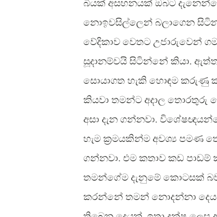
බියක් අසහනයක් ඔබට දැනෙන්
නොඉවසිල්ලෙන් බලාගෙන සිටි
වේදිකාව වෙතට උජාරුවෙන් ගම
සූදානම්වයි සිටින්නේ කියා. 
සොයාගත හැකි හොඳම කරුණු කතා
කියවා තමන්ට අදාල තොරතුරු ස
අසා දැන ගන්නවා. විශේෂඥයන්
හැම ක්‍රමයකින්ම අවශ්‍ය පම
ගන්නවා. එම කතාව කඩ පාඩම් 
තමන්ගේම දැනුමේ කොටසක් බව
කරන්නේ තමන් නොදන්නා දෙයක
තිබෙන දෙයක්. ඉතා දක්ෂ ලෙස 