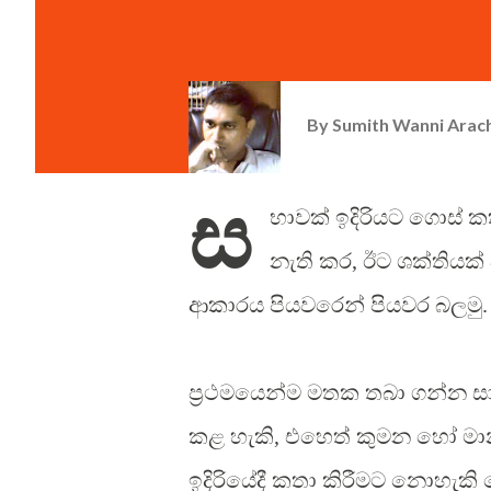
By
Sumith Wanni Arac
ස
භාවක් ඉදිරියට ගොස් 
නැති කර, ඊට ශක්තියක් 
ආකාරය පියවරෙන් පියවර බලමු.
ප්‍රථමයෙන්ම මතක තබා ගන්න සා
කළ හැකි, එහෙත් කුමන හෝ මානස
ඉදිරියේදී කතා කිරීමට ‍නොහැ