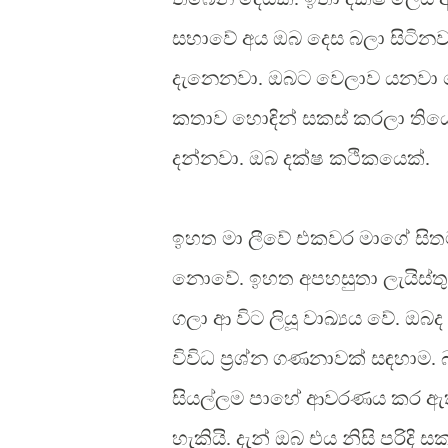
සභාවේ අය ඔබ දෙස බලා සිටිනවා
දැනෙනවා. ඔබට වෙලාව යනවා ත
කතාව හොඳින් සකස් කරලා තියෙ
දන්නවා. ඔබ දක්ෂ කථිකයෙක්.
ඉහත මා ලීවේ එකවර මාගේ සිතට 
නොවේ. ඉහත අපහසුතා ලැයිස්ත
ගලා ආ විට ලියූ වාඛ්‍යය වේ.
විවිධ ප්‍රශ්න ගණනාවක් සඳහාම.
සියල්ලම පාහේ ආවරණය කර ඇත. 
හැකියි. දැන් ඔබ එය නිසි පරිදි 