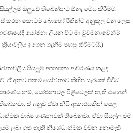
ින් සියල්ලම ඔලුවේ තිබෙන්නට ඕනෑ මෙය කිරීමට.
කස් කරන කොටම බොහෝ රීතින්ට අනුකූල වන ලෙස
දාහරණයේදී යෝජනා ලියන විට මා වුවමනාවෙන්ම
ක්‍රියාවලිය ඉගෙන ගැනීම පහසු කිරීමටයි.)
, යෝජනාවලිය සියලුම අපහසුතා ආවරණය කළද
. ඒ අනුව එකම යෝජනාව කිහිප සැරයක් විවිධ
් කාරණය නම්, යෝජනාවල පිළිවෙලක් නැති එහෙන්
 තිබෙනවා. ඒ අනුව ඒවා නිසි ආකාරයකින් පෙල
ේධාත්මක වාඛ්‍ය ගණනාවක් තිබෙනවා. ඒවා සියල්ල එම
ිඵලයම ලබා ගත හැකි නිශේධාත්මක වචන නොමැති