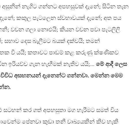
අසුනින් නැගිට ගන්නට අපහසුවක් දැනේ; සිටින තැන
 දැනේ; කකුල පැටලෙන ස්වභාවයක් දැනේ; අත පය
 ගනී; වචන ගලා නොඑයි; කියන වචන පවා පැටලිලි
 සභාව දෙස බැලීමට බයක් දක්වයි; තමන්
අමතක වී යයි; කතාවට පාඩම් කළ කරුණු ක්ෂණිකව
ටින ඉරියව්ව ගැන හැඟීමක් නැතිව යයි;...
මේ ආදී ලෙස
විවිධ අසහනයන් දැනෙන්ට ගන්නවා. මෙන්න මෙම
න්න.
 සටහන් කර ගත් අපහසුතා මග හැරීමට සමත් විය
ාවෙන්ම පේනවා කුඩා තනි වාඛ්‍යයකින් කිව හැකි