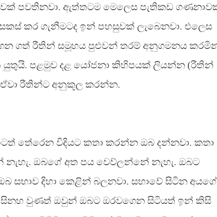
නාවක් පවතිනවා. ඇත්තටම මෙලෙස පැතිකඩ ගණනාවක
 සකස් කර ගැනීමටද ඉන් පහසුවක් ලැබෙනවා. එලෙස
ෙන ගත් රීතින් සමූහය පුළුවන් තරම් අනුගමනය කරමින
යුතුයි. පළමුව දළ යෝජනා කිහිපයක් ලියන්න (රීතින්
වා රීතින්ට අනුකූල කරන්න.
ටත් තේරෙන විදියට කතා කරන්න ඔබ දන්නවා. කතා
ේ නැහැ. ඔබගේ අත පය වෙව්ලන්නේ නැහැ. ඔබට
 සභාව දිහා ‍කෙළින් බලනවා. සභාවේ සිටින අයගේ
සිනහ වුණත් ඔවුන් ඔබට ඔරවගෙන සිටියත් ඉන් කිසි