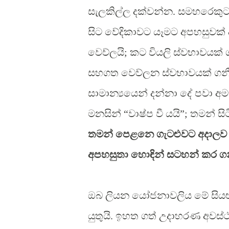
සැලකිල්ල දක්වන්න. සමහරෙකුට 
සිට වේදිකාවට යෑමට අපහසුවක්
වෙව්ලයි; කට වියලි ස්වභාවයක්
සහගත වෙව්ලන ස්වභාවයක් ගනී;
සාමාන්‍යයෙන් දන්නා දේ පවා 
මනසින් “වාෂ්ප වී යයි”; තමන් සි
තමන් පෙළනෙ ගැටළුවට අදාලව 
අපහසුතා හොඳින් සටහන් කර ග
ඔබ ලියන යෝජනාවලිය මේ සියළු
යුතුයි. ඉහත ගත් උදාහරණ අවස්ථ