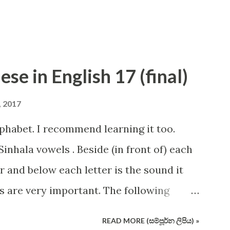
ese in English 17 (final)
, 2017
lphabet. I recommend learning it too.
inhala vowels . Beside (in front of) each
er and below each letter is the sound it
ls are very important. The following
 of Sinhala alphabet (not in the
READ MORE (සම්පූර්න ලිපිය) »