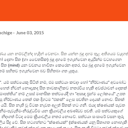
hchige
June 03, 2015
ණය යන නම්වලින්ද හැඳින් වෙනවා. සිත යන්න බුදු දහම තුළ අතිශයම වැදගත
ෝ දෙනා සිත (හා චෛතසික) බුදු දහමේ ඉගැන්වෙන අයුරින්ම වටහගෙන
ේද සිත (mind) යන වචනය භාවිතා කෙරෙන අතර, එය බුදු දහමේ ඉගැන්වෙන
් සහිතව ඉගැන්වෙන බව සිහිතබා ගත යුතුය.
වේ". යම් සත්වයෙකු සිටිත් නම්, එම සත්වයා කවදා හෝ "නිර්වාණය" අවබෝධ
 (එහෙත් නිවන් නොදැකද සිත තාවකාලිකව නතරවිය හැකි අවස්ථාවන් දෙකක්
 සමාපත්තිය" නම් උසස් මානසික තත්වයේදී හා "අසඥ බ්‍රහ්ම ලෝකයේ" උපත
 පසු නිර්වාණය තෙක් එක දිගටම "එකක්" ලෙස පවතින දෙයක් නොව. සිතක්
යයි. සිත නැති වූ විටක නැවත අලුත් සිතක් හට ගනී. එයද ක්ෂණයක් පැවත
ීම-පැවැතීම-නිරුද්ධවීම යන ක්‍රියාවලිය අඛණ්ඩව පවතී. යම් සත්වයකුගේ
නිදාගත් විටද මෙම ක්‍රියාවලිය නතර නොවේ. සත්වයා සංසාරේ වසන තුරු
වලිය සිදු වේ. සිත හටගන්නට "ක්ෂණයක්" (ක්ෂණයක් යනු සිතාගත නොහැකි