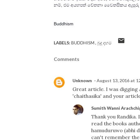
නම්, එම අයහපත් චේතනා චෛතසිකය ඇසුරු 
Buddhism
LABELS:
BUDDHISM
බුදු දහම
Comments
Unknown
August 13, 2016 at 1
Great article. I was diggi
'chaithasika' and your articl
Sumith Wanni Arachchi
Thank you Randika. I
read the books aut
hamuduruwo (abhi dh
can't remember the 