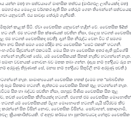
 යන්න මත) ‍හා සත්වයාගේ මානසික තත්වය (මාර්ගඵල ලාභියෙක්ද මත)
ඇත. සමහර අය මෙලෙස වර්ගකර ඇති සිත තේරුම් ගෙන තිබෙන්නේ සත්වයෙක
යනුවෙනි. එය සාවද්‍ය තේරුම් ගැනීමකි.
ත මිතුරන් කැළක් සිටී. ඒවා චෛතසික යනුවෙන් හැඳින් වේ. චෛතසික 52ක්
් හට ගනී. එම හටගත් සිත ක්ෂණයක් පවතින නිසා, එලෙස හටගත් චෛතසි
ුළ එම හටගත් චෛතසිකද පවතී). දැන් සිත නිරුද්ධ වෙන විට ඒ සමගම
නා නව සිතත් සමග පෙර පරිදිම නව චෛතසික "සෙට් එකක්" හටගනී.
භංගවීම සිදුවන්නේ එකටමයි. මෙය සිත හා චෛතසික අතර ඇති සුවිශේෂි
න්නේ නැතිවාක් සේම, යම් චෛතසිකයක් සිතක් නැතිව හටගන්නේ නැත.
් සමාන වචනයක් නොවන බව මතක තබා ගන්න. (ඇස නම් ඉන්දුියට රූප න
නම් අරමුණු තිබුණාක් සේ, මනස නම් ඉන්ද්‍රියට සිතුවිලි නම් අරමුණු පවතී.)
හටගන්නේ නැත. සාමාන්‍යයෙන් චෛතසික හතක් (මෙම හත "සබ්බචිත්ත
ා) සෑම සිතකම හටගනී. ඇත්තටම ‍චෛතසික සිතක් තුළ හටගන්නේ නැත.
ිටම සිත හා බද්ධව පවතින නිසා, පහසුව පිණිස චෛතසික සිත තුළ
ව, තවත් චෛතසික කිහිපයක්ද හටගනී. එහෙත් එම චෛතසික මොහොතින
ටගත් යම් චෛතසිකයක් ඊළඟ මොහොතේ හටගනී යැයි ස්ථිරවම කිව
සිදු කරන්නේ සිත විසින් නොව, චෛතසික විසින්ය. සෝවාහන්, සකෘදාගාමි,
වල ක්‍රියාකාරිත්වයකි. ඒ අනුව කර්මය හා පුනර්භවයටද හේතුව චෛතසික