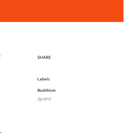
්
SHARE
Labels
Buddhism
බුදු දහම