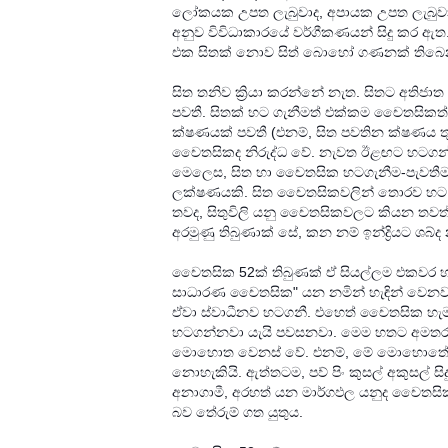
ලෝකයක උපත ලැබුවාද, අපායක උපත ලැබුවාය
අනුව විවිධාකාරයේ වර්ගීකණයන් සිදු කර 
එක සිතක් නොව සිත් බොහෝ ගණනක් තිබෙනවා 
සිත තනිව ක්‍රියා කරන්නේ නැත. සිතට අතිජා
පවතී. සිතක් හට ගැනීමත් එක්කම චෛතසිකත
ක්ෂණයක් පවතී (එනම්, සිත පවතින ක්ෂණය ත
චෛතසිකද නිරුද්ධ වේ. නැවත ඊළඟට හටගන්
මෙලෙස, සිත හා චෛතසික හටගැනීම-පැවතීම-
ලක්ෂණයකි. සිත චෛතසිකවලින් තොරව හට ග
තවද, සිතුවිලි යනු චෛතසිකවලට කියන තවත
අරමුණු තිබුණාක් සේ, කන නම් ඉන්ද්‍රියට ශබ්ද 
චෛතසික 52ක් තිබුණක් ඒ සියල්ලම එකවර 
සාධාරණ චෛතසික" යන නමින් හැඳින් වෙනව
ඒවා ස්වාධීනව හටගනී. එහෙත් චෛතසික හැමව
හටගන්නවා යැයි පවසනවා. මෙම හතට අමතර
මොහොත වෙනස් වේ. එනම්, මේ මොහොතේ හ
නොහැකියි. ඇත්තටම, පව් පිං කුසල් අකුසල් 
අනාගාමී, අරහත් යන මාර්ගඵල යනුද චෛතසික
බව තේරුම් ගත යුතුය.