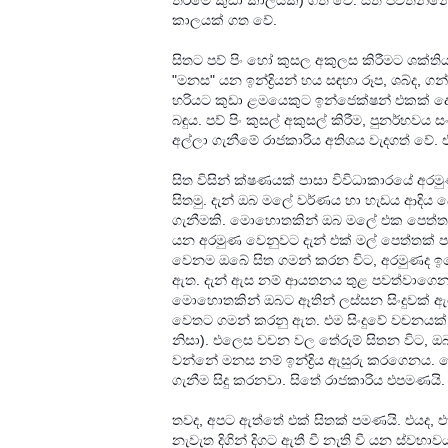
තරමේ කුඩා කාලයකි) ගත වේ. සිත පවතින්න
කාලයක් ගත වේ.
සිතට පව් පිං හෝ කුසල අකුලස කිරීමට ශක්ති
"මනස" යන ඉන්ද්‍රියන් හය සඳහා රූප, ශබ්ද, ගන්
හරියට කුඩා ළමයෙකුට ඉන්ජෙක්ෂන් එකක් ‍දො
බඳුය. පව් පිං කුසල් අකුසල් කිරීම, පුනර්භවය
අල්ලා ගැනීමේ රාජකාරිය අතිශය වැදගත් වේ. එ
සිත විසින් ක්ෂණයක් පාසා විවිධාකාරයේ අරම
සිතමු. දැන් ඔ‍බ මලේ වර්ණය හා හැඩය ආදිය දෙ
ගැනීමකි. මොහොතකින් ඔබ මලේ එක පෙත්තක න
යන අරමුණ වෙනුවට දැන් එක් මල් පෙත්තක්
වෙනම ඔබේ සිත ගමන් කරන විට, අරමුණද ඉබේ
ඇත. දැන් ඇස නම් ආයතනය තුළ පවත්වාගෙන 
මොහොතකින් ඔබට ඈතින් ලස්සන සිංදුවක් 
වෙතට ගමන් කරනු ඇත. එම සිංදුවේ වචනයක
නිසා). එලෙස වචන වල තේරුම් සිතන විට, ඔබ 
වන්නේ මනස නම් ඉන්ද්‍රිය ඇසුරු කරගෙනය. ම
ගැනීම සිදු කරනවා. සිතේ රාජකාරිය එපමණයි.
තවද, අපට ඇත්තේ එක් සිතක් පමණයි. එයද, 
නැවැත දිගින් දිගට ඇතී වී නැති වී යන ස්වභා