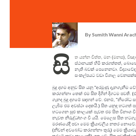
By
Sumith Wanni Arac
සි
ත යන්න චිත්ත, මන (මනස), විඤා
ස්ථානයක් හිමි කරගත්තත්, බොහ
නැති ‍බවක් පෙනෙනවා. විද්‍යාව
සංකල්පයට වඩා විශාල වෙනසක්කම
බුදු දහම අනුව සිත යනු "අරමුණු දැනගැනීම 
කරගන්නා තෙක් එම සිත දිගින් දිගටම පවතී.
ගැනද බුදු ද‍හමේ සඳහන් වේ. එනම්, "නිරෝධ
ලැබීම එම අවස්ථා දෙකයි.) සිත යනුද හටගත්
හටගෙන සුළු කාලයක් පැවත එම සිත විනාශ වී 
නැවත නිරුද්ධ/භංග වී යයි. මෙලෙස සිත හටගැන
මරණයේදී පවා මෙම ක්‍රියාවලිය නතර නොවේ. 
(නිවන් අවබෝධ කරගන්නා තුරු) මෙම ක්‍රියා