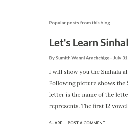
t
a
C
Popular posts from this blog
o
m
m
Let's Learn Sinhal
e
n
t
By
Sumith Wanni Arachchige
July 31
I will show you the Sinhala a
Following picture shows the S
letter is the name of the lett
represents. The first 12 vowe
picture shows the consonants
SHARE
POST A COMMENT