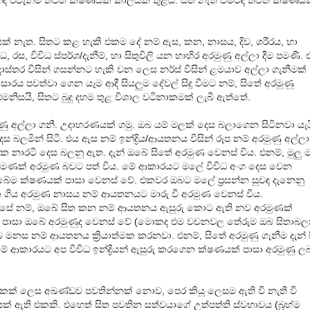
ේද එවැනිම තවත් ක්ෂණයක කාලයක් තුළය. සිත නැති වීමටද තවත් ක්ෂණය
යක් නැත. සිතට කළ හැකි එකම දේ නම් ඇස, කන, නාසය, දිව, ශරීරය, හා
ධ, රස, විවිධ ස්පර්ශ/දැනීම්, හා සිතුවිලි යන භාහිර අරමුණු අල්ලා දීම පමණි.
ස්තර විසින් ගසන්නට හැකි වන ලෙස නර්ස් විසින් ළමයාව අල්ලා ගැනීමක්
 සංසාරය පවත්වා ගෙන යෑම ආදී සියලුම දේවල් සිදු වීමට නම්, සිතේ අරමුණු
මනිසයි, සිතට බුදු දහම තුළ විශාල වටිනාකමක් ලැබී ඇත්තේ.
ුණු අල්ලා ගනී. උදාහරණයක් ගමු. ඔබ යම් මලක් දෙස බලාගෙන සිටිනවා යැය
ස බලමින් සිටී. එය ඇස නම් ඉන්ද්‍රිය/ආයතනය විසින් රූප නම් අරමුණු අල්ලා
ාරටි දෙස බලනු ඇත. දැන් ඔබේ සිතේ අරමුණ වෙනස් විය. එනම්, මුලු 
 පමණක් අරමුණ බවට පත් විය. මේ ආකාරයට මලේ විවිධ අංග දෙස වෙන
ම ‍ක්ෂණයක් පාසා වෙනස් වේ. එකවර ඔබට මලේ ප්‍රසන්න සුවඳ දැනෙනු
ගිය අරමුණ නාසය නම් ආයතනයට මාරු වී අරමුණ වෙනස් විය.
ඇසේ නම්, ඔබේ සිත කන නම් ආයතනය ඇසුරු කොට ඇති නව අරමුණක්
් පාසා ඔබේ අරමුණුද වෙනස් වේ (මොකද එම වචනවල තේරුම ඔබ සිතාබ
මනස නම් ආයතනය ක්‍රියාත්මක කරනවා. එනම්, සිතේ අරමුණු ගැනීම දැන් සි
ේ ආකාරයට අප විවිධ ඉන්ද්‍රියන් ඇසුරු කරගෙන ක්ෂණයක් පාසා අරමුණු ල
එකක් ලෙස අඛණ්ඩව පවතින්නක් නොව, පෙර කියූ ලෙසම ඇති වී නැති වී
වයක් ඇති එකකි. එහෙත් සිත පවතින සත්වයාගේ උත්පත්ති ස්වභාවය (බ්‍රහ්ම