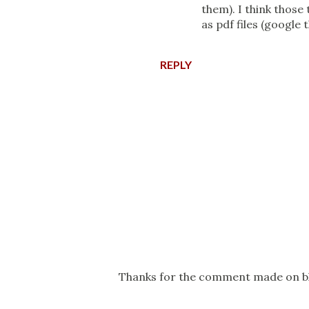
them). I think those
as pdf files (google 
REPLY
P
Thanks for the comment made on b
o
s