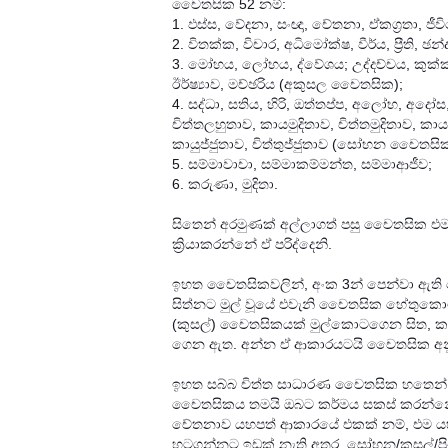
චෛතසික 52 නම්:
1. ඵස්ස, වේදනා, සංඥා, චේතනා, ඒකග්‍රතා, 
2. විතක්ක, විචාර, අධිමෝක්ෂ, වීර්ය, ප්‍රීති, ඡන
3. මෝහය, ලෝභය, ද්වේශය; උද්දච්චය, කුක්කුච්
ඊර්ෂ්‍යාව, මච්ඡරිය (අකුසල චෛතසික);
4. සද්ධා, සතිය, හිරි, ඔත්තප්ප, අලෝභ, අදෝස
චිත්තලහුතාව, කායමුදිතාව, චිත්තමුදිතාව,
කායුජ්ජුතාව, චිත්තුජ්ජුතාව (සෝභන චෛතසික
5. සම්මාවාචා, සම්මාකම්මන්ත, සම්මාආජීව;
6. කරුණා, මුදිතා.
සිතෙන් අරමුණක් අල්ලාගත් පසු චෛතසික එම 
ක්‍රියාකරන්නේ ඒ පරිද්දෙනි.
ඉහත චෛතසිකවලින්, අංක 3න් පෙන්වා ඇති 
සිත්නට මුල් වූයේ එවැනි චෛතසික හේතුකො
(කුසල්) චෛතසිකයක් මුල්කොටගෙන සිත, කය, ව
ගෙන ඇත. අන්න ඒ ආකාරයටයි චෛතසික අනුව
ඉහත සබ්බ චිත්ත සාධාරණ චෛතසික හතෙන්
චෛතසිකය තමයි ඔබට කර්මය සකස් කරන්නේ. බු
චේතනාව යහපත් ආකාරයේ එකක් නම්, එම යහප
හටගන්නට ඉඩක් නැති අතර, සෝභන/කුසල්/ප