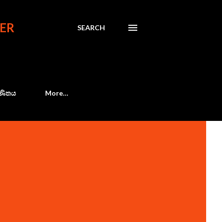
ER
SEARCH
 ගණිතය
More…