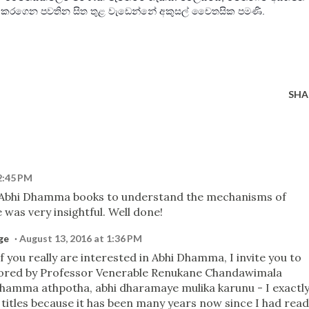
කරගෙන පවතින සිත තුළ වැඩෙන්නේ අකුසල් ‍චෛතසික පමණි.
SHA
2:45 PM
ng Abhi Dhamma books to understand the mechanisms of
e was very insightful. Well done!
ge
August 13, 2016 at 1:36 PM
f you really are interested in Abhi Dhamma, I invite you to
hored by Professor Venerable Renukane Chandawimala
amma athpotha, abhi dharamaye mulika karunu - I exactl
titles because it has been many years now since I had read