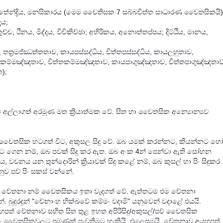
ජීවිතේන්ද්‍රිය, මනසිකාරය (මෙම චෛතිසක 7 සබ්බචිත්ත සාධාරණ චෛතසිකයි)
්දය;
ච, ථීනය, මිද්දය, විචිකිච්ඡා; අහිරිකය, අනොත්තප්පය; දිට්ඨිය, මානය,
, තත්‍රමජ්ඣත්තතාව, කායපස්සද්ධිය, චිත්තපස්සද්ධිය, කායලහුතාව,
 කායකම්මඤ්ඤතාව, චිත්තකම්මඤ්ඤතාව, කායපාගුඤ්ඤතාව, චිත්තපාගුඤ්ඤතාව
);
අල්ලාගත් අරමුණ මත ක්‍රියාත්මක වේ. සිත හා චෛතසික අන්‍යොන්‍යව
චෛතසික හටගත් විට, අකුසල සිදු වේ. ඔබ යමක් කරන්නට, කියන්නට හ
ට ගෙන නම්, ඔබ පවක් සිදු කර ඇත. ඔබ අංක 4න් පෙන්වා ඇති සෝභන
චනය යන තුන්දොරින් ක්‍රියාවක් සිදු කළේ නම්, ඔබ කුසල් හා පිං සිදුකර
 පව් පිං සකස් වන්නේ.
 චේතනා නම් චෛතසිකය ඉතා වැදගත් වේ. ඇත්තටම එම චේතනා
දුරදුන් "චේනාංහ භික්ඛවේ කම්මං වදාමි" යනුවෙන් වදාළේ එයයි.
ත් චේතනාව සහිත සිත තුළ ඉහත අපිරිසිදු/අකුසල්/පව් චෛතසික
ිං චෛතසිකවලට පමණක් පැවතීමට හැකියි. එලෙසමයි, ‍චේතනාව අයහපත්