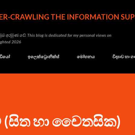
Skip to main content
ER-CRAWLING THE INFORMATION SUP
ුඛ අරමුණ වේ. This blog is dedicated for my personal views on
righted 2026
ේඩියෝ
ඉලෙක්ට්‍රොනික්ස්
මෝහනය
විද්‍යාව හා
කීම (සිත හා චෛතසික)