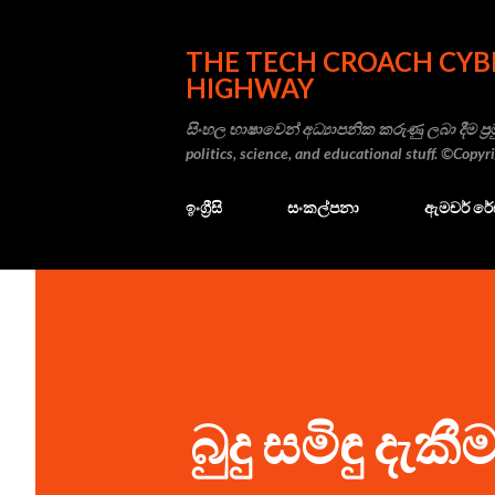
THE TECH CROACH CYB
HIGHWAY
සිංහල භාෂාවෙන් අධ්‍යාපනික කරුණු ලබා දීම ප්‍රම
politics, science, and educational stuff. ©Copy
ඉංග්‍රීසි
සංකල්පනා
ඇමචර් ර
බුදු සමිඳු දැ