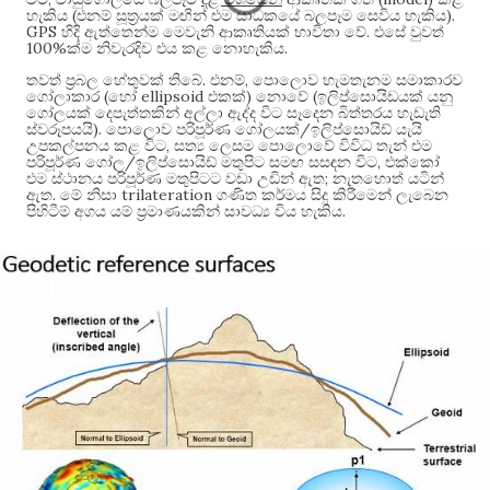
(
).
හැකිය
එනම් සූත්‍රයක් මඟින් එම සාධකයේ බලපෑම සෙවිය හැකිය
GPS
.
හිදි ඇත්තෙන්ම මෙවැනි ආකෘතියක් භාවිතා වේ
එසේ වුවත්
100%
.
ක්ම නිවැරදිව එය කළ නොහැකිය
.
,
තවත් ප්‍රබල හේතුවක් තිබේ
එනම්
පොලොව හැමතැනම සමාකාරව
(
ellipsoid
)
(
ගෝලාකාර
හෝ
එකක්
නොවේ
ඉලිප්සොයිඩයක් යනු
ගෝලයක් දෙපැත්තකින් අල්ලා ඇද්ද විට සෑදෙන බිත්තරය හැඩැති
).
/
ස්වරූපයයි
පොලොව පරිපූර්ණ ගෝලයක්
ඉලිප්සොයිඩ් යැයි
,
උපකල්පනය කළ විට
සත්‍ය ලෙසම පොලොවේ විවිධ තැන් එම
/
,
පරිපූර්ණ ගෝල
ඉලිප්සොයිඩ් මතුපිට සමඟ සසඳන විට
එක්කෝ
;
එම ස්ථානය පරිපූර්ණ මතුපිටට වඩා උඩින් ඇත
නැතහොත් යටින්
.
trilateration
ඇත
මේ නිසා
ගණිත කර්මය සිදු කිරීමෙන් ලැබෙන
.
පිහිටීම් අගය යම් ප්‍රමාණයකින් සාවධ්‍ය විය හැකිය