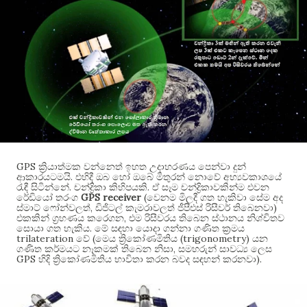
GPS
ක්‍රියාත්මක වන්නෙත් ඉහත උදාහරණය පෙන්වා දුන්
.
ආකාරයටමයි
එහිදී ඔබ හෝ ඔබේ මිතුරන් නොවේ අභ්‍යවකාශයේ
.
.
රැඳී සිටින්නේ
චන්ද්‍රිකා කිහිපයකි
ඒ සෑම චන්ද්‍රිකාවකින්ම එවන
GPS receiver
(
රේඩියෝ තරංග
වෙනම මිලදී ගත හැකිවා සේම අද
,
)
ස්මාට් ෆෝන්වලත්
ඩිජිටල් කැමරාවලත් ජීපීඑස් රිසීවර් තිබෙනවා
,
එකකින් ග්‍රහණය කරෙගන
එම රිසීවරය තිබෙන ස්ථානය නිශ්චිතව
.
සොයා ගත හැකිය
මේ සඳහා යොදා ගන්නා ගණිත ක්‍රමය
trilateration
(
(trigonometry)
වේ
මෙය ත්‍රිකෝණමිතිය
යන
,
ගණිත කර්මයට නෑකමක් තිබෙන නිසා
සමහරුන් සාවධ්‍ය ලෙස
GPS
).
හිදි ත්‍රිකෝණමිතිය භාවිතා කරන බවද සඳහන් කරනවා