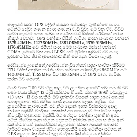
GPS
කාලයත් සමඟ
වලින් සපයන සේවාවල ගුණාත්මකභාවය
(
)
.
,
මෙන්ම සේවා ගණන
සංඥා ගණන
වැඩි වූවා
මේ වන විට
විවිධ
සේවා සැපයීම සඳහා සංඛ්‍යාත ගණනාවක් ඔස්සේ රේඩියෝ තරංග
. GPS
නිකුත් වෙනවා
චන්ද්‍රිකා විසින් භාවිතා කරන සංඛ්‍යාත වන්නේ
1575.42MHz, 1227.60MHz, 1381.05MHz, 1379.913MHz,
1176.45MHz
.
වේ
ජීපීඑස් සංඥා මෙම සංඛ්‍යාත ඔස්සේ එන්නේ
CDMA
BPSK
ක්‍රමයට වන අතර
නම් මූර්ජන ක්‍රමයට එම සංඥා
(
).
මූර්ජනය කර තිබේ
මොහොතකින් මේ ගැන විමසා බලමු
/
රේඩියෝලොකේෂන්
රේඩියෝනැවිගේෂන් සඳහා භාවිතා කිරීමට
ITU
960MHz
විසින් අනුමත කර තිබෙන සංඛ්‍යාත පරාසවලින්
සිට
1400MHz
, 1559MHz
1626.5MHz
GPS
ත්
සිට
ත්
සඳහා භාවිතා
.
කරන බව පෙනේ
169
ඔබේ වයස “
වර්ගමූල කළ විට ලැබෙන අගයට” සමානයි කී විට
? 13
.
169
ඔබේ වයස කීයද
යැයි එකවරම කියාවි
එහෙත්
හි වර්ගමූලය
+13
-13
.
හෝ
විය හැකියි
ඔබ දන්නවා වයසක් සඳහා ඍණ අගයක්
.
.
නොලැබෙන බව
එනිසා ඍණ අගය නොසලකා හැරියා
එය
.
ප්‍රායෝගික කාරණයකි
එවැනිම දෙයක් ඉහත විස්තරයට අදාල
.
කරගත හැකියි
චන්ද්‍රිකා තුනකින් අප පොලොව මත සිටින තැන
.
,
නිවැරදිව හඳුනාගත හැකියි
ඊට හේතුව
චන්ද්‍රිකා තුනකින් අපට
.
යමක් තිබෙන තැන ස්ථාන දෙකකට නිශ්චිත කර ගත හැකිය
ඉන්
එක් ස්ථානයක් ප්‍රායෝගිකව ගැලපෙන ස්ථාන අගයක් නොවේ
(
).
හරියට ඍණ වයසක් තිබිය නොහැකියි සේ
මෙනිසා සමහරුන්
GPS
3
ගැන කරන විස්තර තුල චන්ද්‍රිකා
ක් ස්ථානය නිශ්චය