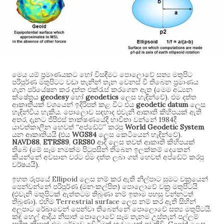
මෙය යම් ප්‍රමාණයකට හෝ විසඳීමට පොලොවේ සත්‍ය මතුපිට
පරිපූර්ණ මතුපිටට වඩා තැනින් තැන වෙනස් වී තිබෙන ප්‍රමාණය
(
ගැන පර්යේෂන කර දත්ත එක්රැස් කරගෙන ඇත
මෙම අධ්‍යන
geodesy
geodetics
).
ක්ෂේත්‍රය
හෝ
ලෙස හැඳින්වේ
එම දත්ත
geodetic datum
ආකෘතියක් වශයෙන් ඉදිරිපත් කළ විට එය
ලෙස
.
හැඳින්විය හැකිය
පොලොව සඳහාද එවැනි ආකෘති කිහිපයක් ඇති
,
1984
අතර
දැනට ජීපීඑස් තාක්ෂණයේදී භාවිතා වන්නේ
දී
World Geodetic System
යාවත්කාලීන හෙවත් “අප්ඩේට්” කරපු
(
WGS84
).
යන ආකෘතියයි
එය
ලෙස කෙටියෙන් හැඳින්වේ
NAVD88
,
ETRS89
,
GRS80
ආදි ලෙස තවත් ආකෘති කිහිපයක්
(
තිබේ
මේ සෑම නමක්ම පිටුපසින් තිබෙන ඉලක්කම් දෙකෙන්
කියන්නේ අවසාන වරට එම දත්ත ලබා ගත් හෙවත් අප්ඩේට් කරපු
).
වර්ෂයයි
Ellipoid
ඉහත රූපයේ
ලෙස නම් කර ඇති නිල්පාට සුමට වක්‍රයෙන්
(
)
පෙන්වන්නේ පරිපූර්ණ
මනංකල්පිත
පොලොවේ වක්‍ර මතුපිටයි
(
එවැනි මතුපිටක් ඇත්තටම තිබුණා නම් ඉතාම පහසු වන්නටත්
).
Terrestrial surface
තිබුණා
එහිම
ලෙස නම් කර ඇති සිහින්
.
අලුපාට රේඛාවෙන් පෙන්වා තිබෙන්නේ පොලොවේ සත්‍ය මතුපිටයි
කඳු හෙල් ආදිය නිසාත් පොලොවේ සෑම තැනම උස්තැන් පල්ලම්
. Geoid