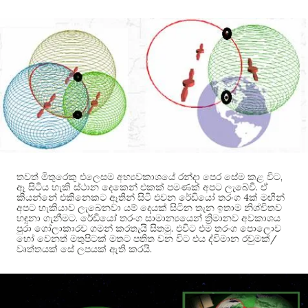
,
තවත් මිතුරෙකු එලෙසම අභ්‍යවකාශයේ රන්දා පෙර සේම කළ විට
.
ඈ සිටිය හැකි ස්ථාන දෙකෙන් එකක් පමණක් අපට ලැබේවි
ඒ
4
කියන්නේ එකිනෙකට ඈතින් සිටි එවන රේඩියෝ තරංග
ක් මඟින්
අපට හැකියාව ලැබෙනවා යම් දෙයක් සිටින තැන ඉතාම නිශ්චිතව
.
හඳුනා ගැනීමට
රේඩියෝ තරංග සාමාන්‍යයෙන් ත්‍රිමානව අවකාශය
.
පුරා ගෝලාකාරව ගමන් කරතැයි සිතමු
එවිට එම තරංග පොලොව
/
හෝ වෙනත් මතුපිටක් මතට පතිත වන විට එය ද්විමාන රවුමක්
.
වෘත්තයක් සේ ලපයක් ඇති කරයි