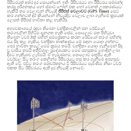
.
රිසීවරයත් අතර දුර සොයන්නේ
ඉතිං රිසීවරයට හා රිසීවරය සම්බන්ද
කරපු පරිගනකය හෝ ස්මාට් ෆෝන් එක හෝ වෙනත් උපකරණයට
හැකියි තම වෙලාවන් නිවැරදි
ජීපීඑස් වෙලාවට (GPS Time)
සෙට්
(
කර ගන්නටත්
ඒ කියන්නේ නිවැරදිව වෙලාව ලබා ගැනීමේ ක්‍රමයක්
).
ලෙසත් ජීපීඑස් භාවිතා කළ හැකියි
අභ්‍යවකාශයේ රඳවා තිබෙන චන්ද්‍රිකාවලින් එන රේඩියෝ
,
තරංගවලින් පිහිටීම දැනගත හැකි සේම
පොලොව මත පිහිටුවා
3
තිබෙන ටවර්
ක් මඟින් සම්ප්‍රේෂනය කරන රේඩියෝ තරංග මඟින්ද
.
එය සිදු කළ හැකිය
චන්ද්‍රිකා තාක්ෂණය මේ සඳහා යොදා ගන්නට
.
පෙර භාවිතා කළේ මෙම ක්‍රමය තමයි
චන්ද්‍රිකා යොදා ගැනීමෙන් සිදු
වූ වාසිය තමයි අතිවිශාල ප්‍රදේශයකට මෙම පහසුකම හොඳින් ලබා
.
,
දීමට හැකියාව ලැබීමයි
ඒ හැරුණහම
පොලොව මතුපිට ඇති
ටවර්වල සිට තරංග කෙලින්ම රිසීවරයට හසු කර ගැනීමේ අපහසුව
.
ඇති වේ
එවිට තරංග පරාවර්තනය වී රිසීවරයට පැමිණීම නිසා ටවර්
.
එකක සිට රිසීවරයට ඇති දුර නිවැරදි නොවේ