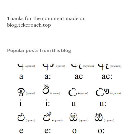
P
Thanks for the comment made on
o
blog.tekcroach.top
s
t
a
Popular posts from this blog
C
o
m
m
e
n
t