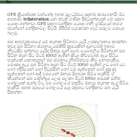
GPS
;
ක්‍රියාත්මක වන්නේද ඉහත මූලධර්මය පදනම් කරගෙනයි
ඊට
trilateration
අමතරව
යන තවත් ගණිත සිද්ධාන්තයක් මේ සඳහා
. GPS
;
යොදා ගන්නවා
සඳහා චන්ද්‍රිකා යොදා ගනී
රේඩියෝ තරංග
.
එවන්නේ චන්ද්‍රිකාවල සිටයි
ජීපීඑස් වැඩකරන හැටි සරලව සොයා
.
බලමු
.
ඔබ අභ්‍යවකාශයේ යම් තැනක සිටිනවා යැයි උපකල්පනය කරන්න
තවද ඔබ සිටිනා ස්ථානය යම්කිසි ක්‍රමයකින් දැනටමත් ඉතාම
.
නිවැරදිව දන්නවා යැයිද සිතමු
දැන් ඔබේ යෙහෙලිය සිටින්නේ ඔබ
100
,
සිටින තැන සිට මීටර්
ක් ඈතින් කියා කිව්වොත්
ඇය සිටිය
?
,
හැක්කේ කොතැනද
එම ස්ථානය නිශ්චිතවම කිව නොහැකිය
100
මොකද ඇය ඔබ සිටිනා තැන සිට මීටර්
ක් ඈතින් උඩ හෝ යට
හෝ ඉදිරියෙන් හෝ පිටුපසින් හෝ වම් පැත්තෙන් හෝ දකුණු
.
පැත්තෙන් හෝ ආදී වශයෙන් ඕනෑම දිශාවක සිටිය හැකියි
ඒ
100
කියන්නේ ඔබ කේන්ද්‍රය ලෙස සලකා මීටර්
ක අරයක් සහිත
,
ගෝලයක් ඇන්ද විට
එම ගෝලයේ මතුපිට ඕනෑම තැනක ඇය සිටිය
.
හැකියි
පහත රූපයේ ගෝලයේ මැද රතුපාට චන්ද්‍රිකාව ඔබ යැයි
.
සිතන්න