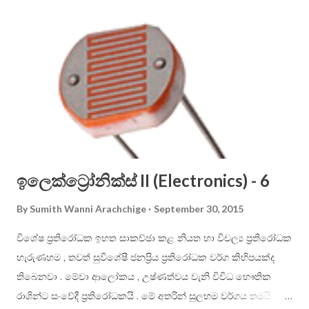
use only the letters that are not crossed out. Sinhala
alphabet is phonetic (that is, each letter shall have one
dedicated sound only), therefore it is easier to use than
English alphabet. Consonant letters cannot be sounded on
their own, and you have to use vowels to aid in them to be
pronounced. In English, you just place the vowel just after
the constant. For example: ...
ඉලෙක්ට්‍රෝනික්ස් II (Electronics) - 6
By
Sumith Wanni Arachchige
September 30, 2015
විශේෂ ප්‍රතිරෝධක ඉහත සාකච්ඡා කළ නියත හා විචල්‍ය ප්‍රතිරෝධක
හැරුණහම , තවත් සුවිශේෂී ජනප්‍රිය ප්‍රතිරෝධක වර්ග කිහිපයක්ද
තිබෙනවා . මේවා ආලෝකය , උෂ්ණත්වය වැනි විවිධ භෞතික
රාශින්ට සංවේදී ප්‍රතිරෝධකයි . මේ අතරින් සුලභම වර්ගය තමයි