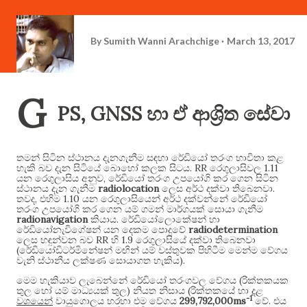
By
Sumith Wanni Arachchige
March 13, 2017
G
PS, GNSS
හා ඒ ආශ්‍රිත සේවා
තමන් සිටින ස්ථානය දැනගැනීම සඳහා රේඩියෝ තරංග භාවිතා කළ
. RR
1.11
හැකි බව දැන සිටියේ බොහෝ කලක සිටය
රෙගුලාසිවල
,
යන රෙගුලාසිය අනුව
රේඩියෝ තරංග උපයෝගි කර ගෙන සිටින
radiolocation
.
ස්ථානය දැන ගැනීම
ලෙස අර්ථ දක්වා තිබෙනවා
,
1.10
තවද
එහිම
යන රෙගුලාසියෙන් අර්ථ දක්වන්නේ රේඩියෝ
තරංග උපයෝගි කර ගෙන යම් ගමන් මාර්ගයක් සොයා ගැනීම
radionavigation
.
කියාය
රේඩියෝලොකේෂන් හා
radiodetermination
රේඩියෝනැවිගේෂන් යන දෙකම පොදුවේ
RR
1.9
ලෙස හඳුන්වන බව
හි
රෙගුලාසියේ දක්වා තිබෙනවා
(
රේඩියෝඩිටර්මිනේෂන් මඟින් යම් වස්තුවක පිහිටීම මෙන්ම වේගය
).
වැනි ස්ථානීය ලක්ෂණ සොයාගත හැකිය
(
මෙම හැකියාව ලැබෙන්නේ රේඩියෝ තරංගවල වේගය
රික්තකයක
)
(
තුල හෝ යම් මාධ්‍යයක් තුල
නියත නිසාය
රික්තකයේ හා
දළ
-1
299,792,000ms
.
වශයෙන්
වායුගොලය හරහා එම වේගය
වේ
එය