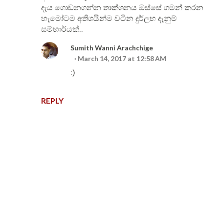
දැය ගොඩනගන්න තාක්ශනය ඔස්සේ ගමන් කරන
හැමෝටම අතිශයින්ම වටින දුර්ලභ දැනුම්
සම්භාර්යක්..
Sumith Wanni Arachchige
March 14, 2017 at 12:58 AM
:)
REPLY