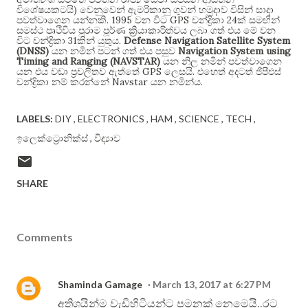
)
විශේෂයකටයි
වෙනුවෙන් ඇමරිකානු ගුවන් හමුදාව විසින් සාදා
. 1995
GPS
24
පවත්වාගෙන යන්නකි
වන විට
චන්ද්‍රිකා
ක් සමඟින්
සමස්ථ පෘථිවිය පුරාම පූර්ණ ක්‍රියාකාරිත්වය ලබා ගත් එය මේ වන
31
.
Defense Navigation Satellite System
විට චන්ද්‍රිකා
කින් යුතුය
(DNSS)
Navigation System using
යන නමින් පටන් ගත් එය පසුව
Timing and Ranging (NAVSTAR)
යන නිල නමින් පවත්වාගෙන
GPS
.
යන එය වඩා ප්‍රචලිතව ඇත්තේ
ලෙසයි
එහෙත් අදටත් ජීපීඑස්
Navstar
.
චන්ද්‍රිකා නම් කරන්නේ
යන නමින්ය
LABELS:
DIY
ELECTRONICS
HAM
SCIENCE
TECH
ඉලෙක්ට්‍රොනික්ස්
විද්‍යාව
SHARE
Comments
Shaminda Gamage
March 13, 2017 at 6:27 PM
අතිශයින්ම වැඩිහිටියන්ට පමනක් නෙමෙයි..රට