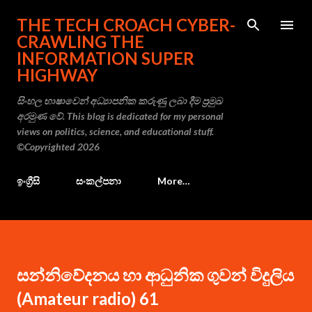
Skip to main content
THE TECH CROACH CYBER-
CRAWLING THE
INFORMATION SUPER
HIGHWAY
සිංහල භාෂාවෙන් අධ්‍යාපනික කරුණු ලබා දීම ප්‍රමුඛ
අරමුණ වේ. This blog is dedicated for my personal
views on politics, science, and educational stuff.
©Copyrighted 2026
ඉංග්‍රීසි
සංකල්පනා
More…
සන්නිවේදනය හා ආධුනික ගුවන් විදුලිය
(Amateur radio) 61