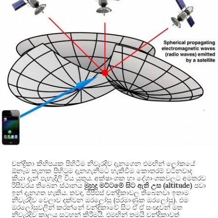
චන්ද්‍රිකා කිහිපයක පිහිටීම නිවැරදිව දැනගෙන එමඟින් ලෝකයේ
ඕනෑම තැනක පිහිටුම දැනගැනීමට හැකිවීම කොතරම් වටිනවාද
.
කියා දැන් පැහැදිලි විය යුතුය
අක්ෂාංශක හා දේශාංශකවලට අමතරව
(altitude)
රිසීවරය තිබෙන ස්ථානය
මුහුදු මට්ටමේ සිට ඇති උස
පවා
.
,
ඉන් දැනගත හැකිය
තවද
ජීපීඑස් චන්ද්‍රිකාවල තිබෙනවා ඉතාම
(
).
නිවැරදිව වෙලාව දක්වන ඔරලෝසු
පරමාණුක ඔරලෝසු
එම
ඔරලෝසුවලින් කරන්නේ චන්ද්‍රිකාවේ සිට ඒ ඒ සංඥාවන් මත
.
නිවැරදිව කාලය සටහන් කිරීමයි
එමඟින් තමයි චන්ද්‍රිකාවත්