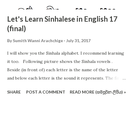
Let's Learn Sinhalese in English 17
(final)
By
Sumith Wanni Arachchige
July 31, 2017
I will show you the Sinhala alphabet. I recommend learning
it too. Following picture shows the Sinhala vowels .
Beside (in front of) each letter is the name of the letter
and below each letter is the sound it represents. The first
12 vowels are very important. The following picture shows
SHARE
POST A COMMENT
READ MORE (සම්පූර්න ලිපිය) »
the consonants of Sinhala alphabet (not in the conventional
order and format). I have crossed out some letters which
are redundant and useless (I vehemently support removing
these pesky letters from the operating alphabet ). Actually
you should remember all the letters, but I suggest you to