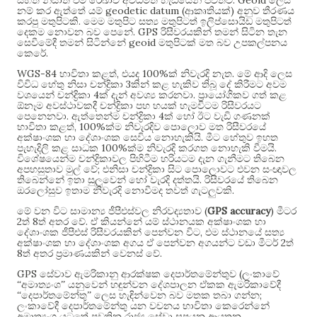
සහිත නිසාත් එම රේඛාව අවිධිමත් හැඩයෙන් පවතීවි
ලෙස
geodetic datum (
)
නම් කර ඇත්තේ යම්
ආකෘතියක්
අනුව තීරණය
.
කරපු මතුපිටකි
මෙම මතුපිට සත්‍ය මතුපිටත් ඉලිප්සොයිඩ මතුපිටත්
. GPS
දෙකම නොවන බව පෙනේ
රිසීවරයකින් තමන් සිටින තැන
geoid
සෙවීමේදී තමන් සිටින්නේ
මතුපිටක් මත බව උපකල්පනය
.
කෙරේ
WGS-84
,
100%
.
භාවිතා කළත්
එයද
ක් නිවැරදි නැත
මේ ආදි ලෙස
3
විවිධ හේතු නිසා චන්ද්‍රිකා
කින් කළ හැකිව තිබූ දේ කිරීමට අවම
4
.
වශයෙන් චන්ද්‍රිකා
ක් දැන් අවශ්‍ය කරනවා
ප්‍රායෝගිකව ගත් කළ
ඕනෑම අවස්ථාවකදී චන්ද්‍රිකා පහ හයක් හැමවිටම රිසීවරයට
.
4
පෙනෙනවා
ඇත්තෙන්ම චන්ද්‍රිකා
ක් හෝ ඊට වැඩි ගණනක්
, 100%
භාවිතා කළත්
ක්ම නිවැරදිව පොලොව මත රිසීවරයේ
.
අක්ෂාංශක හා දේශාංශක සෙවිය නොහැකියි
මීට හේතුව ඉහත
100%
.
පැහැදිලි කළ සාධක
ක්ම නිවැරදි කරගත නොහැකි වීමයි
විශේෂයෙන්ම චන්ද්‍රිකාවල පිහිටීම හරියටම දැන ගැනීමට තිබෙන
;
අපහසුතාව මුල් වේ
එනිසා චන්ද්‍රිකා සිට පොලොවට එවන සංඥාවල
.
තිබෙන්නේ ඉතා සුලුවෙන් හෝ වැරදි දත්තයි
රිසීවරයේ තිබෙන
.
ඔරලෝසුව ඉතාම නිවැරදි නොවීමද තවත් ගැටලුවකි
(
GPS accuracy
)
මේ වන විට සාමාන්‍ය ජීපීඑස්වල නිරවද්‍යතාව
මීටර
2
8
.
ත්
ත් අතර වේ
ඒ කියන්නේ යම් ස්ථානයක අක්ෂාංශක හා
,
දේශාංශක ජීපීඑස් රිසීවරයකින් පෙන්වන විට
එම ස්ථානයේ සත්‍ය
2
අක්ෂාංශක හා දේශාංශක අගය ඒ පෙන්වන අගයන්ට වඩා මීටර්
ත්
8
.
ත් අතර ප්‍රමාණයකින් වෙනස් වේ
GPS
(
සේවාව ඇමරිකානු ආරක්ෂක දෙපාර්තමේන්තුව
ලංකාවේ
“අමාත්‍යංශ” යනුවෙන් හඳුන්වන දේශපාලන ඒකක ඇමරිකාවේදී
;
“දෙපාර්තමේන්තු” ලෙස හැඳින්වෙන බව මතක තබා ගන්න
ලංකාවේදී දෙපාර්තමේන්තු යන වචනය භාවිතා කෙරෙන්නේ
අමාත්‍යංශ යටතේ පවතින රාජ්‍ය සේවා සපයන ආයතන