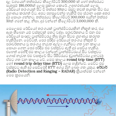
300,000
දළ වශයෙන් තත්පරයට කිලෝමීටර්
ක් හෝ තත්පරයට
186,000
.
,
සැතපුම්
ක් ලෙස ප්‍රකාශ කෙරේ
උදාහරණයක් ලෙස
10
රේඩියෝ තරංගයක් පිට වී තත්පර
කට පසුව තවත් තැනක සිට එය
,
ග්‍රහණය කරගත් විට
අපට පහසුවෙන්ම හැකියි එම ස්ථාන දෙක අතර
.
300,000
දුර සොයා ගන්නට
තත්පරයට කිලෝමීටර්
බැඟින් තත්පර
10
,
3,000,000
.
ක් ගමන් කළ නිසා
දුර වන්නේ කිලෝමීටර්
කි
,
මෙලෙසම රේඩියෝ තරංගයක් ට්‍රාන්ස්මීටරයකින් නිකුත් කර
එය
,
ඈත තිබෙන යම් වස්තුවක් මතට වද්දා
පරාවර්තනය වී එන එම
රේඩියෝ සංඥාව ට්‍රාන්ස්මීටරය තිබූ තැන සිටම ග්‍රහණය කරගත
.
,
හැකියිනෙ
මෙවිටත්
පෙර පරිදිම රේඩියෝ තරංගය නිකුත් වී
පරාවර්තනය වූ තරංගය නැවත අල්ලා ගැනීමට ගත වන කාලය
.
සොයා ගෙන පෙර පරිදිම එම වස්තුවට ඇති දුර සෙවිය හැකිය
එහෙත් මෙහිදී එම කාලය වන්නේ ට්‍රාන්ස්මීටරයේ සිට වස්තුවට
(
)
ගොස් නැවත එම වසතුවේ සිට රිසීවරයට
ට්‍රාන්ස්මීටරය ළඟටම
.
round trip time (RTT)
ඒමට ගත වන කාලය වේ
මෙම කාලය
round trip delay time (RTD)
.
හෝ
ලෙස හැඳින්වේ
මෙවිට එම
RTT
2
.
වස්තුවට ඇති දුර සෙවීමේදී
අගය
න් බෙදා ගත යුතුය
රේඩාර්
(Radio Detection and Ranging – RADAR)
ක්‍රියාත්මක වන්නේ
.
මෙම ක්‍රමයෙනි