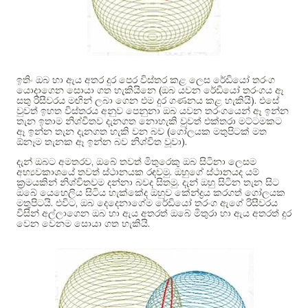
ඉතිං ඔබ හා ඇය අතර දුර පෙර විස්තර කළ ලෙස රේඩියෝ තරංග
(
යොදාගෙන සොයා ගත හැකියිනෙ
ඔබ යවන රේඩියෝ තරංගය ඈ
).
සතු රිසීවරය මඟින් ලබා ගෙන එම දුර ගණනය කළ හැකියි
එසේ
වුවත් ඉහත විස්තරය අනුව පෙනුනා ඔබ යවන තරංගයෙන් ඈ ඉන්න
තැන ඉතාම නිශ්චිතව දැනගත නොහැකි වුවත් එක්තරා මට්ටමකට
(
ඈ ඉන්න තැන දැනගත හැකි වන බව
ගෝලයක මතුපිටක් මත
).
ඕනෑම තැනක ඈ ඉන්න බව නිශ්චිත වූවා
,
දැන් ඔබට අමතරව
ඔබේ තවත් මිතුරෙකු ඔබ සිටිනා ලෙසම
.
අභ්‍යවකාශයේ තවත් ස්ථානයක රඳවමු
ඔහුගේ ස්ථානයද යම්
.
ක්‍රමයකින් නිශ්චිතවම දන්නා බවද සිතමු
දැන් ඔහු සිටින තැන සිට
ඔබේ යෙහෙලිය සිටිය හැක්කේද ඔහුව කේන්ද්‍රය කරගත් ගෝලයක
.
,
මතුපිටයි
එවිට
ඔබ දෙදෙනාගේම රේඩියෝ තරංග ඇගේ රිසීවරය
විසින් අල්ලාගෙන ඔබ හා ඇය අතරත් ඔබේ මිතුරා හා ඇය අතරත් දුර
.
වෙන වෙනම සොයා ගත හැකියි