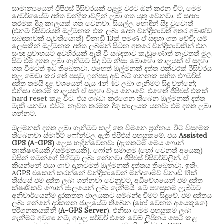
,
සාමාන්‍යයෙන් ජීපීඑස් රිසීවරයක් පළමු වරට ඔන් කරන විට
මෙම
.
දෙවර්ගයේම දත්ත චන්ද්‍රිකාවලින් ලබා ගත යුතු වෙනවා
ඒ සඳහා
.
තරමක දිගු කාලයක් ගත වෙනවා
සියල්ල හොඳින් සිදු වුවොත්
(
එනම් රිසීවරයත් ඔල්මනක් එක ලබා දෙන චන්ද්‍රිකාවත් අතර අඛණ්ඩ
)
13
;
සබඳතාවක් පැවතියොත්
විනාඩි
ක් පමණ ඒ සඳහා ගත වේවි
යම්
ලෙසකින් ඔල්මනක් දත්ත ලබමින් සිටින අතරේ චන්ද්‍රිකාවකින් එන
සංඥා ප්‍රවාහයට අවහිරයක් ඇති වී සබඳතාව කැඩුණොත් නැවතත් මුල
සිට එම දත්ත ලබා ගැනීමට සිදු වීම නිසා බොහෝ කාලයක් ඒ සඳහා
.
ගත වීමටත් ඉඩ තිබෙනවා
එහෙත් ඔල්මනක් දත්ත එක්වරක් රිසීවරය
,
තුල ගබඩා කර ගත් පසුව
ඉන්පසු අඩු බිට් ගනනක් සහිත එෆමරිස්
4
4
;
දත්ත තමයි දළ වශයෙන් පැය
න්
ට ලබා ගැනීමට සිදු වන්නේ
.
එනිසා එතරම් කාලයක් ඒ සඳහා වැය නොවේ
එහෙත් ජීපීඑස් එකක්
hard reset
,
කළ විට
එය ගබඩා කරගෙන තිබෙන ඔල්මනක් දත්ත
.
,
මැකී යනවා
එවිට
නැවත තරමක දිගු කාලයක් යනවා එම දත්ත ලබා
.
ගන්නට
.
ඔල්මනක් දත්ත ලබා ගැනීමට කල් ගත වීමනෙ ප්‍රශ්නය
ඊට විසඳුමක්
.
Assisted
තිබෙනවා ස්මාර්ට් ෆෝන්වල ඇති ජීපීඑස් පහසුකමේ
එය
GPS (A-GPS)
(
ලෙස හැඳින්වෙනවා
ඇත්තටම මෙය ෆෝන්
/
).
(
)
තාක්ෂණයකි
සම්මතයකි
ෆෝන් සමාගම
හෝ වෙනත් අයෙකු
.
විසින් තමන්ගේ පිහිටුම ලබා ගන්නවා ජීපීඑස් රිසීවර්වලින්
ඒ
.
,
කියන්නේ එයා ගාව දැනටමත් ඔල්මනක් දත්තය තිබෙනවා
ඉතිං
AGPS
13
එකෙන් කරන්නේ චන්ද්‍රිකාවෙන් මන්දගාමීව විනාඩි
ක්
,
තිස්සේ එම දත්ත ලබා ගන්නවා වෙනුවට
අධිවේගයෙන් එම දත්ත
.
ක්ෂණිකව ෆෝන් ජාලයෙන් ලබා ගැනීමයි
මේ පහසුකම ලැබීමට
.
අනිවාර්යෙන්ම දුරකතන ජාලයකට සම්බන්ද වීමට සිදුවේ
එම දත්තය
(
)
ලබා ගන්නේ දුරකතන ජාලයේම තිබෙන
හෝ වෙනත් අයෙකුගේ
(
A-GPS Server
).
පරිගනකයකිනි
එනිසා මෙම පහසුකම ලබා
,
ගැනීමට අවශ්‍ය නම්
අදාල සර්වර් එකේ වෙබ් ලිපිනය සෙට් කළ