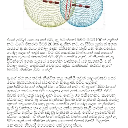
,
100
එසේ දුරවල් සොයා ගත් විට
ඈ සිටින්නේ ඔබට මීටර්
ක් ඈතින්
,
200
,
නම්
ඔබේ මිතුරාට මීටර්
ක් ඈතින් නම්
ඈ සිටිය යුත්තේ ඉහත
.
රූපයේ ආකාරයට ගෝල දෙක එකිනෙකට කැපී යන කොටසේය
ගෝල දෙකක් කැපී යන විට එම කොටස වෘත්තයක් සේ පෙනේ
(
).
ඉහත රූපයේ රතුපාටින් එම රවුම පෙන්වා ඇත
ඒ කියන්නේ ඈ
.
සිටින්නේ ඉහත රූපයේ පෙනෙන වෘත්තයේ යම් තැනකයි
දැන්
විශාල ගෝල මතුපිටක් වෙනුවට කුඩා වෘත්තයක් තරමට ඇගේ
?
පිහිටීම නිශ්චිත වූවා නේද
ඇගේ ස්ථානය තවත් නිශ්චිත කළ හැකියි තවත් යාලුවෙකුව පෙර
.
සේම අභ්‍යවකාශයේ ස්ථානගත කළොත්
එවිට ඔහුගේ
ට්‍රාන්ස්මිටරයෙන් නිකුත් වන රේඩියෝ තරංගත් ඇගේ රිසීවරයෙන්
.
ග්‍රහණය කර ගෙන එම දෙදෙනා අතර දුරත් සෙවිය හැකියි
එවිට
.
3
තවත් ගෝලයක් සෑදේ
දැන් මෙම ගෝල
ම එකිනෙකට කැපෙන
(
).
ස්ථානවල තමයි ඈ සිටිය හැක්කේ
පහත වම් පැත්තේ රූපය
ගෝල
තුනක් කැපෙනවා යනු ඉහත පෙන්වා දුන් ගෝල දෙක කැපීමෙන්
ඇති වූ වෘත්තය හා අලුත් ගෝලය එකිනෙකට කැපී යාමක් ලෙසද
(
).
සැලකිය හැකිය
පහත දකුණු පැත්තේ රූපය
මෙවිට ලැබෙන්නේ
.
ස්ථාන දෙකකි
ඒ කියන්නේ සම්පූර්ණ වෘත්තයක් වෙනුවට දැන් ඈ
.
සිටිය හැක්කේ නිශ්චිත ස්ථාන දෙකෙන් එකක් මතයි
බලන්න
.
කොතරම් නිවැරදි මට්ටමකට පත් වූවාද කියා