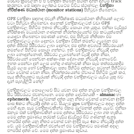
track
රේඩාර් ක්‍රමවලින් ඒ ඒ චන්ද්‍රිකා තිබෙන ස්ථාන දිගින් දිගටම
.
කරනවා
මේ සඳහා ලෝකය වටේම විවිධ ස්ථානවල
චන්ද්‍රිකා
(monitor stations)
.
නිරීක්ෂණ මධ්‍යස්ථාන
පිහිටුවා තිබෙනවා
GPS
චන්ද්‍රිකා සඳහාද එවැනි නිරීක්ෂණ මධ්‍යස්ථාන කිහිපයක් ලොව
.
GPS
වටා පිහිටුවා තිබෙනවා
අනෙක් චන්ද්‍රිකාවලටත් වඩා
.
චන්ද්‍රිකාවල පිහිටීම ඉතාම නිවැරදිව සොයා ගත යුතුය
එනිසා වැඩිපුර
නිරීක්ෂණ මධ්‍යස්ථාන ගණනක් නිරන්තරයෙන්ම එම කටයුත්තෙහි
,
යොදවා තිබෙනවා පමණක් නොව
එම පිහිටුම් නිතිපතා එම
.
චන්ද්‍රිකාවලට ලබා දෙනවා
චන්ද්‍රිකා විසින් තමන්ට ලැබෙන එම
;
දත්ත ජීපීඑස් රිසීවරයට ලබා දෙනවා
එම දත්ත අවශ්‍යයි රිසීවරයෙන්
.
තමන්ගේ පිහිටීම සොයා ගන්නට
ඉතිං චන්ද්‍රිකාවට නිවැරදි දත්ත
,
,
ලබා නොදුන්නොත්
රිසීවරට ලැබෙන්නේ වැරදි දත්ත නිසා
.
රිසීවරයෙන් පෙන්වන අක්ෂාංශක දේශාංශක නිවැරදි නොවේවි
ඉහත පෙන්වා දුන් ලෙස හේතු ගණනාවක් නිසා සෑම තත්පරයකදීම
සියුම් ලෙස හෝ චන්ද්‍රිකාවල සත්‍ය පිහිටීම දත්තවල සටහන් පිහිටීමට
,
,
වඩා වෙනස් වෙන නිසා
නිරන්තරයෙන්ම ඒවායේ පිහිටීම් ට්‍රැක් කර
පැය කිහිපයකට සැරයක් නිවැරදි දත්ත චන්ද්‍රිකාවලට යැවිය යුතු බව
?
දැන් පැහැදිලියි නේද
චන්ද්‍රිකාවලට පොලොවේ සිට යවන එම දත්ත නැවත චන්ද්‍රිකාවල
.
-
almanac
සිට රිසීවරයට එවනවානෙ
මෙම දත්ත දෙවර්ගයකි
හා
ephemeris
.
(
මින් ඔල්මනක් දත්ත යනු නිතර වෙනස් නොවන
ඉදිරි
6
)
.
gps
මාස
කට නිවැරදි
දත්ත වේ
සියලුම
චන්ද්‍රිකාවලට අදාල දත්ත
.
.
මෙහි ඇත
සෑම චන්ද්‍රිකාවකින්ම එකම ඔල්මනක් දත්ත යැවේ
එනිසා
.
ඕනෑම එක් චන්ද්‍රිකාවකින් මෙම දත්තය රිසීවරයට ලබා ගත හැකිය
(
).
මෙම දත්ත ප්‍රමාණය තරමක් වැඩිය
වැඩිපුර බිට් ගණනක් ඇත
(
4
)
එෆමරිස් දත්ත යනු නිතර වෙනස් වන
ඉදිරි පැය
කට නිවැරදි
දත්ත
.
වේ
යම් චන්ද්‍රිකාවකින් එවන්නේ එම චන්ද්‍රිකාවට පමණක් අදාල
.
.
එෆමරිස් දත්ත වේ
මෙම දත්ත ප්‍රමාණය කුඩාය