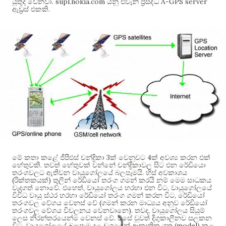
. supl.nokia.com
A-GPS server
යුතුද වෙනවා
යනු එවැනි ප්‍රසිද්ධ
.
ඇඩ්‍රස් එකකි
3
4
මේ කතා කළේ ජීපීඑස් චන්ද්‍රිකා
ක් වෙනුවට
ක් අවශ්‍ය කරන එක්
.
හේතුවකි
තවත් හේතුවක් වන්නේ චන්ද්‍රිකාවල සිට එන රේඩියො
.
තරංගවලට ඇතිවන වායුගෝලයේ බලපෑමයි
හිස් අවකාශය
(
)
රික්තකයක්
තුලින් රේඩියෝ තරංග ගමන් කරයි නම් මෙම සාධකය
.
,
,
වැදගත් නොවේ
එහෙත්
වායුගෝලය හරහා එන විට
වායුගෝලයේ
,
විවිධ වායු ස්ථර හරහා රේඩියෝ තරංග ගමන් කරන විට
රේඩියෝ
(
තරංගවල වේගය වෙනස් වේ
ගමන් කරන මාධ්‍යය අනුව රේඩියෝ
).
,
තරංගවල වේගය විචලනය වෙනවානෙ
තවද
වායුගෝලය සියුම්
.
ලෙස නිරන්තරයෙන්ම වෙනස් වේ
එසේ වුවත් දිගුකාලීනව සලකන
,
(model)
විට
වායුගෝලයේ බලපෑම
දළ වශයෙන්
ආකෘතික ගත
කළ