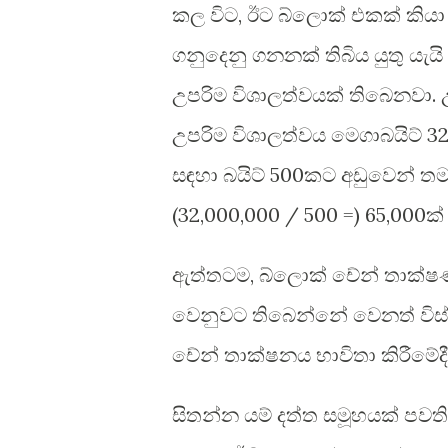
කල විට, ඊට බ්ලොක් එකක් කිය
ගනුදෙනු ගනනක් තිබිය යුතු යැ
උපරිම විශාලත්වයක් තිබෙනවා
උපරිම විශාලත්වය මෙගාබයිට් 32
සඳහා බයිට් 500කට අඩුවෙන් ත
(32,000,000 / 500 =) 65,000ක
ඇත්තටම, බ්ලොක් චේන් තාක්ෂණය
වෙනුවට තිබෙන්නේ වෙනත් විස
චේන් තාක්ෂනය භාවිතා කිරීමේදී
සිතන්න යම් දත්ත සමූහයක් පව