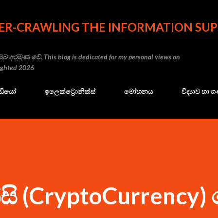
Skip to main content
ER-CRAWLING THE INFORMATION SUP
ුඛ අරමුණ වේ. This blog is dedicated for my personal views on
righted 2026
ේඩියෝ
ඉලෙක්ට්‍රොනික්ස්
මෝහනය
විද්‍යාව හා
්සි (CryptoCurrency