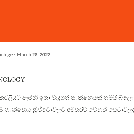
hchige
March 28, 2022
HNOLOGY
 කරලියට පැමිනි ඉතා වැදගත් තාක්ෂනයක් තමයි බ්ලො
ෙම තාක්ෂනය ක්‍රිප්ටොවලට අමතරව වෙනත් සේවාවල