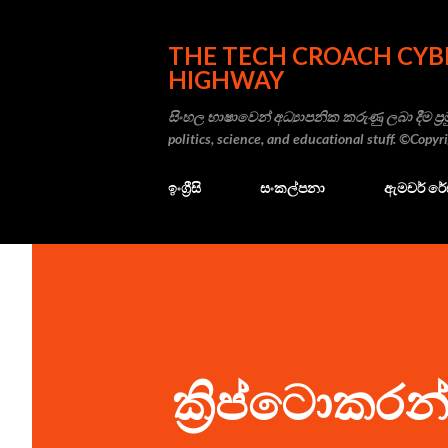
THE TECH CROACH CYB
HIGHWAY
සිංහල භාෂාවෙන් අධ්‍යාපනික කරුණු ලබා දීම ප්‍රම
politics, science, and educational stuff. ©Copy
ඉංග්‍රීසි
සංකල්පනා
ඇමචර් ර
ක්‍රිප්ටොකරන