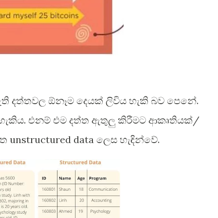
ි දත්තවල ඕනෑම දෙයක් ලිවිය හැකි බව පෙනේ.
ිය හැකිය. එනම් එම දත්ත ඇතුලු කිරීමට ආකෘතියක්/
ත unstructured data ලෙස හැඳින්වේ.