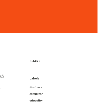
SHARE
ක්
Labels
ද
Business
computer
education