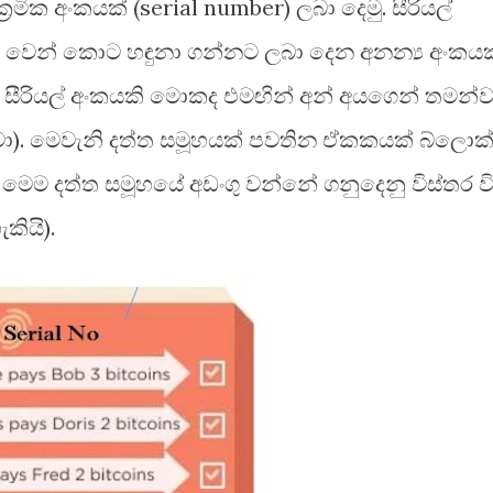
‍රමික අංකයක් (serial number) ලබා දෙමු. සීරියල්
න් වෙන් කොට හඳුනා ගන්නට ලබා දෙන අනන්‍ය අංකයක
ත් සීරියල් අංකයකි මොකද එමඟින් අන් අයගෙන් තමන්
වා). මෙවැනි දත්ත සමූහයක් පවතින ඒකකයක් බ්ලොක
 මෙම දත්ත සමූහයේ අඩංගු වන්නේ ගනුදෙනු විස්තර ව
කියි).