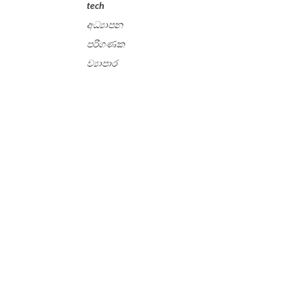
tech
අධ්‍යාපන
පරිගණක
ව්‍යාපාර