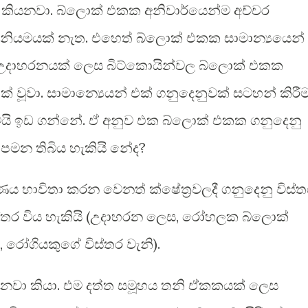
ා කියනවා. බ්ලොක් එකක අනිවාර්යෙන්ම අච්චර
යි නියමයක් නැත. එහෙත් බ්ලොක් එකක සාමාන්‍යයෙන්
. උදාහරනයක් ලෙස බිට්කොයින්වල බ්ලොක් එකක
ක් වූවා. සාමාන්‍යෙයන් එක් ගනුදෙනුවක් සටහන් කිරී
මයි ඉඩ ගන්නේ. ඒ අනුව එක බ්ලොක් එකක ගනුදෙනු
් පමන තිබිය හැකියි නේද?
 භාවිතා කරන වෙනත් ක්ෂේත්‍රවලදී ගනුදෙනු විස්ත
්තර විය හැකියි (උදාහරන ලෙස, රෝහලක බ්ලොක්
, රෝගියකුගේ විස්තර වැනි).
තිනවා කියා. එම දත්ත සමූහය තනි ඒකකයක් ලෙස