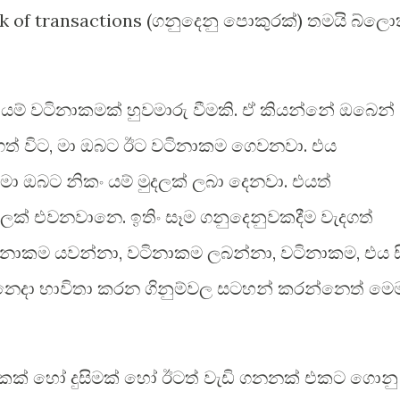
k of transactions (ගනුදෙනු පොකුරක්) තමයි බ්ලො
 යම් වටිනාකමක් හුවමාරු වීමකි. ඒ කියන්නේ ඔබෙන්
ගත් විට, මා ඔබට ඊට වටිනාකම ගෙවනවා. එය
මා ඔබට නිකං යම් මුදලක් ලබා දෙනවා. එයත්
ලක් එවනවානෙ. ඉතිං සෑම ගනුදෙනුවකදීම වැදගත්
ිනාකම යවන්නා, වටිනාකම ලබන්නා, වටිනාකම, එය සි
දිනෙදා භාවිතා කරන ගිනුම්වල සටහන් කරන්නෙත් මෙ
කක් හෝ දුසිමක් හෝ ඊටත් වැඩි ගනනක් එකට ගොනු