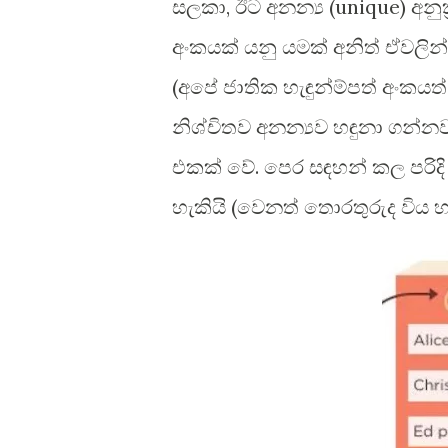
සලකා, ඊට අනන්‍ය (unique) අනුක්
අංකයක් යනු යමක් අනිත් ඒවලි
(අපේ ජාතික හැඳුන්ම්පත් අංකය
නිශ්චිතව අනන්‍යව හඳුනා ගන්න
එකක් වේ. පෙර සඳහන් කල පරිදි
හැකියි (වෙනත් තොරතුරුද විය හැ