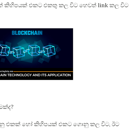
් කිහිපයක් එකට එකතු කල විට හෙවත් link කල විට
මක්ද?
නු එකක් හෝ කිහිපයක් එකට ගොනු කල විට, ඊට