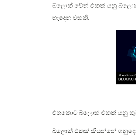
බ්ලොක් චේන් එකක් යනු බ්ලොක
හැදෙන එකකි.
එතකොට බ්ලොක් එකක් යනු කු
බ්ලොක් එකක් කියන්නේ ගනුදෙ