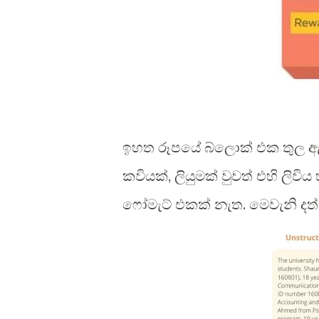
ඉහත රූපයේ බ්ලොක් එක තුල ඇත
කවියක්, ලියුමක් වුවත් එහි ලිව
ෆෝමැට් එකක් නැත. මෙවැනි දත්