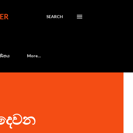
ER
SEARCH
 ගණිතය
More…
) දෙවන