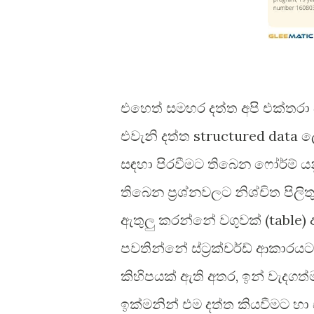
එහෙත් සමහර දත්ත අපි එක්තර
එවැනි දත්ත structured data ලෙ
සඳහා පිරවීමට තිබෙන ෆෝර්ම් යනු ස
තිබෙන ප්‍රශ්නවලට නිශ්චිත පිලිතුර
ඇතුලු කරන්නේ වගුවක් (table) 
පවතින්නේ ස්ට්‍රක්චර්ඩ් ආකාරයටය
කිහිපයක් ඇති අතර, ඉන් වැදග
ඉක්මනින් එම දත්ත කියවීමට හා 