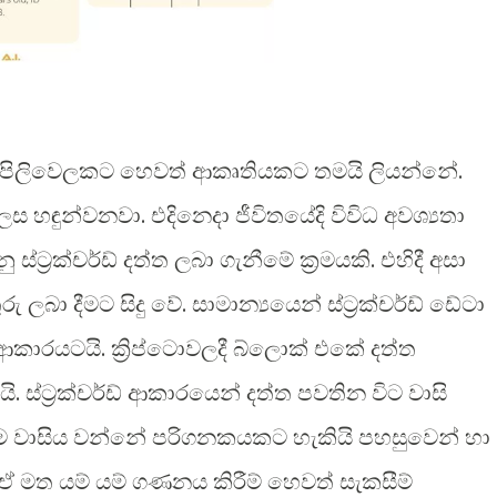
ා පිලිවෙලකට හෙවත් ආකෘතියකට තමයි ලියන්නේ.
ස හඳුන්වනවා. එදිනෙදා ජීවිතයේදි විවිධ අවශ්‍යතා
්ට්‍රක්චර්ඩ් දත්ත ලබා ගැනීමේ ක්‍රමයකි. එහිදී අසා
ු ලබා දීමට සිදු වේ. සාමාන්‍යයෙන් ස්ට්‍රක්චර්ඩ් ඩේටා
ආකාරයටයි. ක්‍රිප්ටොවලදී බ්ලොක් එකේ දත්ත
ි. ස්ට්‍රක්චර්ඩ් ආකාරයෙන් දත්ත පවතින විට වාසි
ත්ම වාසිය වන්නේ පරිගනකයකට හැකියි පහසුවෙන් හා
ඒ මත යම් යම් ගණනය කිරීම් හෙවත් සැකසීම්