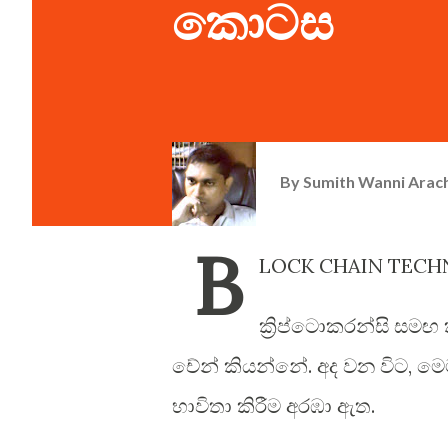
කොටස
By
Sumith Wanni Arac
B
LOCK CHAIN TEC
ක්‍රිප්ටොකරන්සි සමඟ
චේන් කියන්නේ. අද වන විට, ම
භාවිතා කිරීම අරඹා ඇත.