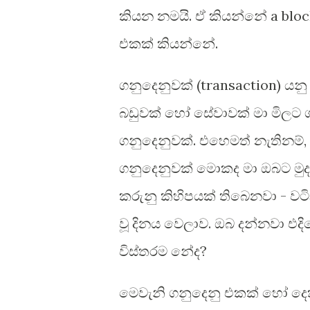
කියන නමයි. ඒ කියන්නේ a bloc
එකක් කියන්නේ.
ගනුදෙනුවක් (transaction) යනු
බඩුවක් හෝ සේවාවක් මා මිලට 
ගනුදෙනුවක්. එහෙමත් නැතිනම්, 
ගනුදෙනුවක් මොකද මා ඔබට මුද
කරුනු කිහිපයක් තිබෙනවා - වට
වූ දිනය වෙලාව. ඔබ දන්නවා එ
විස්තරම නේද?
මෙවැනි ගනුදෙනු එකක් හෝ දෙ