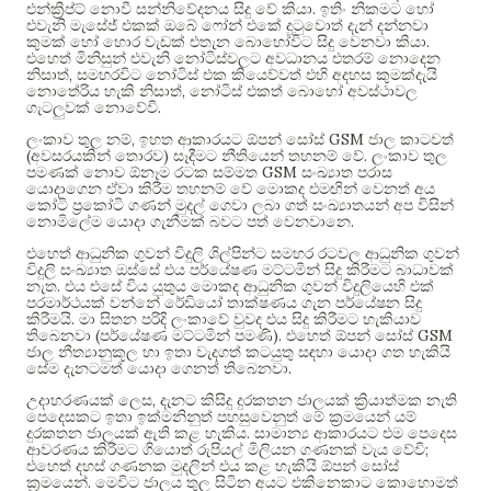
.
එන්ක්‍රිප්ට් නොවී සන්නිවේදනය සිදු වේ කියා
ඉතිං නිකමට හෝ
එවැනි මැසේජ් එකක් ඔබේ ෆෝන් එකේ දුටුවොත් දැන් දන්නවා
.
කුමක් හෝ හොර වැඩක් එතැන බොහෝවිට සිදු වෙනවා කියා
එහෙත් මිනිසුන් එවැනි නෝටිස්වලට අවධානය එතරම් නොදෙන
,
නිසාත්
සමහරවිට නෝටිස් එක කියෙව්වත් එහි අදහස කුමක්දැයි
,
නොතේරිය හැකි නිසාත්
නෝටිස් එකත් බොහෝ අවස්ථාවල
.
ගැටලුවක් නොවේවි
,
GSM
ලංකාව තුල නම්
ඉහත ආකාරයට ඕපන් සෝස්
ජාල කාටවත්
(
)
.
අවසරයකින් තොරව
සෑදීමට නීතියෙන් තහනම් වේ
ලංකාව තුල
GSM
පමණක් නොව ඕනෑම රටක සම්මත
සංඛ්‍යාත පරාස
යොදාගෙන ඒවා කිරීම තහනම් වේ මොකද එමඟින් වෙනත් අය
කෝටි ප්‍රකෝටි ගණන් මුදල් ගෙවා ලබා ගත් සංඛ්‍යාතයන් අප විසින්
.
නොමිලේම යොදා ගැනීමක් බවට පත් වෙනවානෙ
එහෙත් ආධුනික ගුවන් විදුලි ශිල්පින්ට සමහර රටවල ආධුනික ගුවන්
විදුලි සංඛ්‍යාත ඔස්සේ එය පර්යේෂණ මට්ටමින් සිදු කිරීමට බාධාවක්
.
නැත
එය එසේ විය යුතුය මොකද ආධුනික ගුවන් විදුලියෙහි එක්
පරමාර්ථයක් වන්නේ රේඩියෝ තාක්ෂණය ගැන පර්යේෂන සිදු
.
කිරීමයි
මා සිතන පරිදි ලංකාවේ වුවද එය සිදු කිරීමට හැකියාව
(
).
GSM
තිබෙනවා
පර්යේෂණ මට්ටමින් පමණි
එහෙත් ඕපන් සෝස්
ජාල නීත්‍යානුකූල හා ඉතා වැදගත් කටයුතු සඳහා යොදා ගත හැකියි
.
සේම දැනටමත් යොදා ගෙනත් තිබෙනවා
,
උදාහරණයක් ලෙස
දැනට කිසිදු දුරකතන ජාලයක් ක්‍රියාත්මක නැති
පෙදෙසකට ඉතා ඉක්මනිනුත් පහසුවෙනුත් මේ ක්‍රමයෙන් යම්
.
දුරකතන ජාලයක් ඇති කළ හැකිය
සාමාන්‍ය ආකාරයට එම පෙදෙස
;
ආවරණය කිරීමට ගියොත් රුපියල් මිලියන ගණනක් වැය වේවි
එහෙත් දහස් ගණනක මුදලින් එය කළ හැකියි ඕපන් සෝස්
.
ක්‍රමයෙන්
මෙවිට ජාලය තුල සිටින අයට එකිනෙකාට කොහොමත්