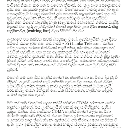
,
නඩත්තු කිරීම වැනි වියදම් අධිකවීම නිසාත්
එම බරපැන අවසානයේ
,
පාරිභෝගිකයා කර මත පැටවෙන නිසාත්
රට තුල සෑම පෙදෙසකටම
.
දුරකතන පහසුකම් ලැබුණේ නැත
විශේෂයෙන් ගමබද හෝ දුර ඈත
පෙදෙස්වලට විශාල වියදමක් දරා පහසුකම් සැලසුවත් ඉන් ආදායම්
අඩුවෙන් ලැබෙන නිසා එවැනි පෙදෙස්වලට සේවා සැපයීමට
(
).
දුරකතන සම්ගම් කැමතිද නැත
ලෝකයේ කොහෙත් තත්වය එයයි
මෑතක් වන තුරු ලෑන්ඩ්ලයින් එකක් ගැනීමට ඉතා දීර්ඝ
පොරොත්තු
(waiting list)
.
ලේඛනවල
බලා සිටීමට සිදු විය
,
ලංකාවේ එම තත්වය තවත් බරපතල වූයේ
ලෑන්ඩ්ලයින් ලබා දීමට
- Sri Lanka Telecom.
සිටියේ එකම දුරකතන සමාගමයි
එනිසා
,
වෙලඳපොල තරගකාරිත්වයක් නැති නිසා
ක්ෂේත්‍රය එකතැන පල්
.
වෙමින් පැවතියා
එය රාජ්‍ය ආයතනයක් වීම හා අපේ බොහෝ
දේශපාලුවන්ට දැක්මක් නොතිබීම නිසා එම තත්වය තවත් ත්‍රීව්‍ර වුණා
(
එසේ වුවත් යම් කාලයකට එය පෞද්ගලික සමාගමක පරිපාලනයට
යටත් වූ පසු නව තාක්ෂණයට ඔවුන් වැඩියෙන් යොමු වූ බවද කිව
).
යුතුය
එහෙත් මේ වන විට හෑන්ඩ් ෆෝන් තාක්ෂණය හා භාවිතය දියුණු වී
.
.
,
තිබුණි
ලෑන්ඩ් ෆෝන් හැම අතින්ම දැන් පාඩුදායකය
එසේ වුවත්
මොබයිල් ෆෝන් එකක් නොව ලෑන්ඩ් ෆෝන් එකක්ම ඕන යැයි
;
පරසක්වල ගසන මිනිසුන් ගොඩක් සිටිනවනෙ
නැතිනම් මදිපුංචි
.
කමක් ලෙස එය දැනේ
CDMA
මීට කඩිනම් විසඳුමක් ලෙස තමයි ස්ථාවර
දුරකතන සේවා
.
හඳුන්වා දුන්නේ
එය ලෑන්ඩ්ලයින් එකක් ලෙස මිනිසුන්ට දැනිය
.
CDMA
යුතුය
එනිසා ස්වාභාවිකව
හෑන්ඩ් ෆෝන් ලෙස භාවිතා
,
කිරීමේ හැකියාව තිබුණත්
එය සාමාන්‍ය දුරකතනයක හැඩයෙන්
.
ලොකුවට සාදා තිබෙන්නේ
ඇත්තටම එම තීරණය ඉතා සාර්ථක වී
.
ඇත
ඉතා ඉක්මනින් ඕනෑම කෙනෙකුට ස්ථාවර දුරකතන පහසුකම්