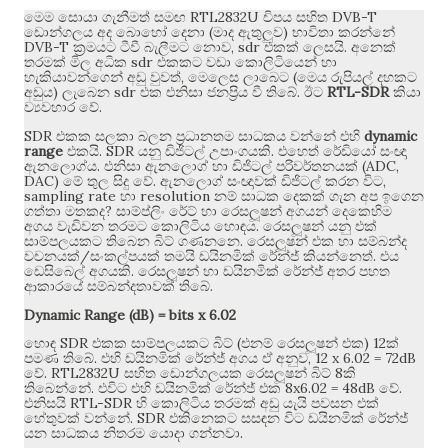
RTL2832U
DVB-T
මෙම සොයා ගැනීමත් සමඟ
චිපය සහිත
(
)
ඩොන්ගලය අද බොහෝ දෙනා
මාද ඇතුලුව
භාවිතා කරන්නේ
DVB-T
, sdr
.
ක්‍රමයට ටීවී බැලීමට නොව
එකක් ලෙසයි
අනෙක්
sdr
තරමක් මිල අධික
එකකට වඩා කොලිටියෙන් හා
,
(
හැකියාවන්ගෙන් අඩු වුවත්
මෙලෙස ලාබෙට
මෙය රුපියල් දහකට
)
sdr
.
RTL-SDR
අඩුය
ලැබෙන
එක එනිසා ජනප්‍රිය වී තිබේ
ඊට
කියා
.
ව්‍යවහාර වේ
SDR
dynamic
එකක සලකා බලන ප්‍රධානතම සාධකය වන්නේ එහි
range
. SDR
.
එකයි
යනු ඩිජිටල් උපාංගයකි
එහෙත් රේඩියෝ සංඥා
.
(ADC,
ඇනලොග්ය
එනිසා ඇනලොග් හා ඩිජිටල් පරිවර්තනයක්
DAC)
.
,
මේ තුල සිදු වේ
ඇනලොග් සංඥාවක් ඩිජිටල් කරන විට
sampling rate
resolution
හා
නම් සාධක දෙකක් ගැන අප ඉගෙන
?
ගත්තා මතකද
සාම්ප්ලිං රේට් හා රෙසලූෂන් අගයන් දෙකෙහිම
.
අගය වැඩිවන තරමට කොලිටිය හොඳය
රෙසලූෂන් යනු එක්
.
සාම්පලයකට තිබෙන බිට් ගණනනෙ
රෙසලූෂන් එක හා සම්බන්ද
/
.
වචනයක්
සංකල්පයක් තමයි ඩයිනමික් රේන්ජ් කියන්නෙත්
එය
.
ඩෙසිබෙල් අගයකි
රෙසලූෂන් හා ඩයිනමික් රේන්ජ් අතර පහත
.
ආකාරයේ සම්බන්දතාවක් තිබේ
Dynamic Range (dB) = bits x 6.02
SDR
(
) 12
හොඳ
එකක සාම්පලයකට බිට්
එනම් රෙසලූෂන් එක
ක්
.
, 12 x 6.02 = 72dB
පමණ තිබේ
එහි ඩයිනමික් රේන්ජ් අගය ඒ අනුව
. RTL2832U
8
වේ
සහිත ඩොන්ගලයක රෙසලූෂන් බිට්
කි
.
8x6.02 = 48dB
.
තිබෙන්නේ
එවිට එහි ඩයිනමික් රේන්ජ් එක
වේ
RTL-SDR
එනිසයි
හි කොලිටිය තරමක් අඩු යැයි පවසන එක්
. SDR
හේතුවක් වන්නේ
එකිනෙකට සසඳන විට ඩයිනමික් රේන්ජ්
.
යන සාධකය නිතරම යොදා ගන්නවා