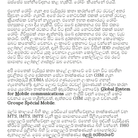
.
.
ඔස්සේම සන්නිවේදනය කළ හැකියි
රෝමිං කියන්නේ එයයි
එහෙත් රෝමිං ගැන අප වැඩිපුරම කතා කරන්නේ රට රටවල් අතර
.
සිදුවන රෝමිං ගැනයි
අපේ රටේ නෙට්වර්ක් එකක් වෙනත් රටවල
.
ක්‍රියාත්මක වන්නේ නැහැනෙ
එහෙත් ඉහත ආකාරයට රෝමිං
.
පහසුකම ලබා දිය හැකියි
එවිට ඔබේ දුරකතනය එම සිම් එකම
(
සමඟම වෙනත් රටකට ගිය විට
එහි යම් නෙට්වර්ක් එකක් සමඟ
),
රෝමිං ගිවිසුමක් ගසා ඇත්නම්
ඔබේ දුරකතනය එම රට තුල වැඩ
.
කරාවි
එහිදී ලංකාවේ සිට ඔබේ දුරකතනයට අමතන කෙනෙකුව
.
ඔබට කනෙක්ට් වෙනවා
ලංකාවේ කෙනාට වැය වන්නේ සාමාන්‍ය
,
IDD
ලෝකල් ගාස්තුව වුවත්
දැන් පිටරට සිටින ඔබ විසින්
ගාස්තුවක්
.
,
ඊට අමතරව ගෙවිය යුතු වෙනවා ලැබෙන කෝල්වලටත්
තවද
එම
රටේ සිට එම රටේ අංකවලට ඔබ ගන්නා කෝල්වලට එම රටේ
.
සාමාන්‍ය ලෝකල් ගාස්තුව ඔබ ගෙවනවා
අපි
මෙතෙක් වැඩිපුර කතා කළේ
ලංකාවේ මේ වන විට පවතින
GSM
ප්‍රචලිතම
ජංගම
දුරකතන සේවා
තාක්ෂණය වන
ගැන
(CDMA
තොරතුරු
යි
ස්ථාවර ගණයටනෙ ලංකාවේ ගනන්
).
ගැනෙන්නේ
දැනට ලොව වැඩිම රටවල් ප්‍රමාණයක් භාවිතා කරන
(
).
G
lobal
S
ystem
මෙය යුරෝපා තාක්ෂණයකි
ඇමරිකාවේ නොවේ
for
M
obile communications
යන ඉංග්‍රිසි වදන් පෙලෙහි කෙටි
,
GSM
-
වචනය ලෙස හැඳින්වුවත්
ඇත්තටම
යනු ප්‍රංශ වචනයකි
Groupe Spécial Mobile
.
මුල්ම කාලයේ බිහි කළ රේඩියෝ සන්නිවේදනය තාක්ෂණයන් වන
MTS, IMTS, IMTS
වැනි ක්‍රම සාමාන්‍යයෙන් පිලිගැනෙන්නේ
.
සෙල්‍යුලර් සන්නිවේදන ලෙස නොවේ
එහෙත් එම පද්ධති වැඩිදියුණු
. 1980
කිරීමේ ප්‍රතිපලයක් ලෙසයි සෙල්‍යුලර් තාක්ෂණය බිහි වන්නේ
දශකයේ මුලින්ම බිහි වූ සෙල්‍යුලර් තාක්ෂණයත් බොහෝදුරට
.
ඇනලොග්ය
මෙම සෙල්‍යුලර් තාක්ෂණය
පළමු පරම්පරාවේ