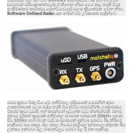
පරිපථයක් මත රන් වන
ආකාරයෙන් සිදු කර ගන්නවා
(
).
වේගවත් මයික්‍රොකන්ට්‍රෝලර් තිබෙන නිසා මෙය කළ හැකි විය
,
සංකීර්ණතම කාරණය සොෆ්ට්වෙයාර් ලෙස ක්‍රියාත්මක වෙන නිසා
Software Defined Radio
.
යන නමින් එම උපකරණ හැඳින්වේ
.
මෙම ක්‍රමය විප්ලවීය වේ
අතිවිශාල පරිපථයක් මෙමඟින් කුඩා
(
).
උපකරණයක් ලෙස සෑදිය හැකි විය
විවිධ හැඩවලින්
උපකරණය
,
.
,
එතරම් කුඩා වුවත්
ඉන් කරන්නේ දැවැන්ත වැඩ කන්දරාවකි
එනම්
(10kHz
ඕනෑම මූර්ජන ක්‍රමයක් අතිවිශාල සංඛ්‍යාත පරාසයක්
පමණ
12GHz
)
සිට
හෝ ඊටත් වැඩි සංඛ්‍යාතයක් දක්වා
පුරාවට සිදු කිරීමේ
.
(
හැකියාව එය සතුය
මිල පහල ගියේය
රුපියල් දහපහලොස්දහක සිට
).
ලක්ෂය ඉක්මවා මිල ගණන්වලට මේවා මිල දී ගත හැකිය