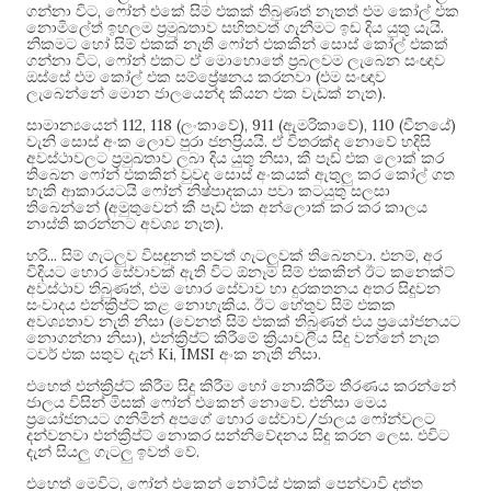
,
ගන්නා විට
ෆෝන් එකේ සිම් එකක් තිබුණත් නැතත් එම කෝල් එක
.
නොමිලේත් ඉහලම ප්‍රමුඛතාව සහිතවත් ගැනීමට ඉඩ දිය යුතු යැයි
නිකමට හෝ සිම් එකක් නැති ෆෝන් එකකින් සොස් කෝල් එකක්
,
ගන්නා විට
ෆෝන් එකට ඒ මොහොතේ ප්‍රබලවම ලැබෙන සංඥාව
(
ඔස්සේ එම කෝල් එක සම්ප්‍රේෂනය කරනවා
එම සංඥාව
).
ලැබෙන්නේ මොන ජාලයෙන්ද කියන එක වැඩක් නැත
112, 118 (
), 911 (
), 110 (
)
සාමාන්‍යයෙන්
ලංකාවේ
ඇමරිකාවේ
චීනයේ
.
වැනි සොස් අංක ලොව පුරා ජනප්‍රියයි
ඒ විතරක්ද නොවේ හදිසි
,
අවස්ථාවලට ප්‍රමුඛතාව ලබා දිය යුතු නිසා
කී පෑඩ් එක ලොක් කර
තිබෙන ෆෝන් එකකින් වුවද සොස් අංකයක් ඇතුලු කර කෝල් ගත
හැකි ආකාරයටයි ෆෝන් නිෂ්පාදකයා පවා කටයුතු සලසා
(
තිබෙන්නේ
අමුතුවෙන් කී පෑඩ් එක අන්ලොක් කර කර කාලය
).
නාස්ති කරන්නට අවශ්‍ය නැත
...
.
,
හරි
සිම් ගැටලුව විසඳුනත් තවත් ගැටලුවක් තිබෙනවා
එනම්
අර
විදියට හොර සේවාවක් ඇති විට ඕනෑම සිම් එකකින් ඊට කනෙක්ට්
,
අවස්ථාව තිබුණත්
එම හොර සේවාව හා දුරකතනය අතර සිදුවන
.
සංවාදය එන්ක්‍රිප්ට් කළ නොහැකිය
ඊට හේතුව සිම් එකක
(
අවශ්‍යතාව නැති නිසා
වෙනත් සිම් එකක් තිබුණත් එය ප්‍රයෝජනයට
),
නොගන්නා නිසා
එන්ක්‍රිප්ට් කිරීමේ ක්‍රියාවලිය සිදු වන්නේ නැත
Ki, IMSI
.
ටවර් එක සතුව දැන්
අංක නැති නිසා
එහෙත් එන්ක්‍රිප්ට් කිරීම සිදු කිරීම හෝ නොකිරීම තීරණය කරන්නේ
.
ජාලය විසින් මිසක් ෆෝන් එකෙන් නොවේ
එනිසා මෙය
/
ප්‍රයෝජනයට ගනිමින් අපගේ හොර සේවාව
ජාලය ෆෝන්වලට
.
දන්වනවා එන්ක්‍රිප්ට් නොකර සන්නිවේදනය සිදු කරන ලෙස
එවිට
.
දැන් සියලු ගැටලු ඉවත් වේ
,
එහෙත් මෙවිට
ෆෝන් එකෙන් නෝටිස් එකක් පෙන්වාවි දත්ත