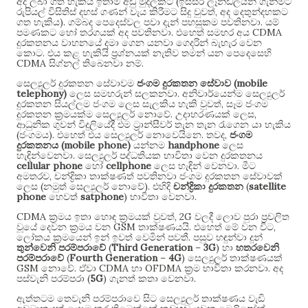
(
අද ලබා ගත හැකියි ඉතාම අඩු මුදලකට
ඉස්සර ලෑන්ඩ්ලයින් ගැනීමට
,
රුපියල් විසිතිස් දහස් ගණන් වැය කිරීමට සිදු වුවත්
අද දෙතුන්දහකට
).
.
ගත හැකිය
ගම්බද පෙදෙස්වල පවා දැන් පහසුකම පවතිනවා
යම්
.
CDMA
පමණකට හෝ තරගයක් අද පවතිනවා
එහෙත් සමහර අය
දුරකතනය වාහනයේ දමා ගෙන යනවා ගෙදරින් බැහැර වෙන
.
කොට
එය කළ හැකියි ප්‍රශ්නයක් නැතිව තමන් යන පෙදෙසෙහි
CDMA
.
සිග්නල් තිබෙනවා නම්
(mobile
සෙල්‍යුලර් දුරකතන සේවාවම
ජංගම දුරකතන සේවාව
telephony)
.
ලෙස සමහරුන් සලකනවා
අනිවාර්යෙන්ම සෙල්‍යුලර්
,
දුරකතන සියල්ලම ජංගම ලෙස සැලකිය හැකි වුවත්
සෑම ජංගම
.
,
දුරකතන ක්‍රමයක්ම සෙල්‍යුලර් නොවේ
උදාහරණයක් ලෙස
ආධුනික ගුවන් විදුලියේදී එම ට්‍රාන්සීවර් තැන තැන රැගෙන යා හැකිය
(
).
.
,
ජංගමය
එහෙත් එය සෙල්‍යුලර් නොවෙයිනෙ
තවද
ජංගම
(mobile phone)
handphone
දුරකතනය
යන්නම
ලෙස
.
හැඳින්වෙනවා
සෙල්‍යුලර් පද්ධතියක භාවිතා වෙන දුරකතනය
cellular phone
cellphone
.
හෝ
ලෙස හැඳින් වෙනවා
මීට
,
අමතරව
චන්ද්‍රිකා තාක්ෂණත් පවතිනවා ජංගම දුරකතන සේවාවක්
(
).
(
satellite
ලෙස
නමුත් සෙල්‍යුලර් නොවේ
එහිදි
චන්ද්‍රිකා දුරකතන
phone
satphone
)
.
හෙවත්
භාවිතා වෙනවා
CDMA
, 2G
ක්‍රමය ඉතා හොඳ ක්‍රමයක් වුවත්
වලදී ලොව පුරා ප්‍රචලිත
GSM
.
,
වූයේ දෙවන ක්‍රමය වන
තාක්ෂණයයි
එහෙත් මේ වන විට
.
ලෝකය ක්‍රමයෙන් ඉන් ඉවත් වෙමින් පවතී
පසුව හඳුන්වා දුන්
(
Third Generation
–
3G
)
තුන්වෙනි පරම්පරාවේ
හා
හතරවෙනි
(
Fourth Generation
–
4G
)
පරම්පරාවේ
සෙල්‍යුලර් තාක්ෂණයක්
GSM
.
CDMA
OFDMA
.
නොවේ
ඒවා
හා
ක්‍රම භාවිතා කරනවා
අද
(
5G
)
.
පස්වැනි පරම්පරා
ගැනත් කතා වෙනවා
ඇත්තටම තෙවැනි පරම්පරාවෙ සිට සෙල්‍යුලර් තාක්ෂණය වැඩි