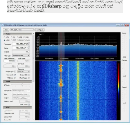
මේ සඳහා භාවිතා කළ හැකි සොෆ්ට්වෙයාර් ගණනාවක්ම නොමිලේ
;
SDRsharp
අන්තර්ජාලයේ ඇත
යනු මාද ප්‍රිය කරන එවැනි එක්
.
සොෆ්ට්වෙයාර් එකකි