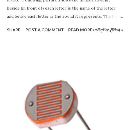
it too. Following picture shows the Sinhala vowels .
Beside (in front of) each letter is the name of the letter
and below each letter is the sound it represents. The first
12 vowels are very important. The following picture shows
SHARE
POST A COMMENT
READ MORE (සම්පූර්න ලිපිය) »
the consonants of Sinhala alphabet (not in the conventional
order and format). I have crossed out some letters which
are redundant and useless (I vehemently support removing
these pesky letters from the operating alphabet ). Actually
you should remember all the letters, but I suggest you to
use only the letters that are not crossed out. Sinhala
alphabet is phonetic (that is, each letter shall have one
dedicated sound only), therefore it is easier to use than
English alphabet. Consonant letters cannot be sounded on
their own, and you have to use vowels to aid in them to be
pronounced. In English, you just place the vowel just after
the constant. For example: ...