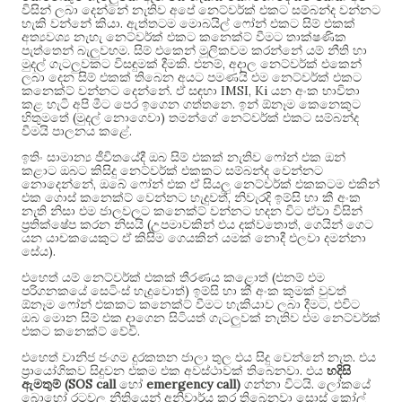
විසින් ලබා දෙන්නේ නැතිව අපේ නෙට්වර්ක් එකට සම්බන්ද වන්නට
.
හැකි වන්නේ කියා
ඇත්තටම මොබයිල් ෆෝන් එකට සිම් එකක්
අත්‍යවශ්‍ය නැහැ නෙට්වර්ක් එකට කනෙක්ට් වීමට තාක්ෂණික
.
පැත්තෙන් බැලුවහම
සිම් එකෙන් මූලිකවම කරන්නේ යම් නීති හා
.
,
මුදල් ගැටලුවකට විසඳුමක් දීමකි
එනම්
අදාල නෙට්වර්ක් එකෙන්
ලබා දෙන සිම් එකක් තිබෙන අයට පමණයි එම නෙට්වර්ක් එකට
.
IMSI, Ki
කනෙක්ට් වන්නට දෙන්නේ
ඒ සඳහා
යන අංක භාවිතා
.
කළ හැටි අපි මීට පෙර ඉගෙන ගත්තනෙ
ඉන් ඕනෑම කෙනෙකුට
(
)
හිතුමතේ
මුදල් නොගෙවා
තමන්ගේ නෙට්වර්ක් එකට සම්බන්ද
.
වීමයි පාලනය කළේ
ඉතිං සාමාන්‍ය ජීවිතයේදී ඔබ සිම් එකක් නැතිව ෆෝන් එක ඔන්
කළාට ඔබට කිසිදු නෙට්වර්ක් එකකට සම්බන්ද වෙන්නට
,
නොදෙන්නේ
ඔබේ ෆෝන් එක ඒ සියලු නෙට්වර්ක් එකකටම එකින්
,
එක ගොස් කනෙක්ට් වෙන්නට හැදුවත්
නිවැරදි ඉම්සි හා කී අංක
නැති නිසා එම ජාලවලට කනෙක්ට් වන්නට හදන විට ඒවා විසින්
(
,
ප්‍රතික්ෂේප කරන නිසයි
උපමාවකින් එය දක්වතොත්
ගෙයින් ගෙට
යන යාචකයෙකුට ඒ කිසිම ගෙයකින් යමක් නොදී එලවා දමන්නා
).
සේය
(
එහෙත් යම් නෙට්වර්ක් එකක් තීරණය කළොත්
එනම් එම
)
පරිගනකයේ සෙටිංස් හැදුවොත්
ඉම්සි හා කී අංක කුමක් වුවත්
,
ඕනෑම ෆෝන් එකකට කනෙක්ට් වීමට හැකියාව ලබා දීමට
එවිට
ඔබ මොන සිම් එක දාගෙන සිටියත් ගැටලුවක් නැතිව එම නෙට්වර්ක්
.
එකට කනෙක්ට් වේවි
.
එහෙත් වානිජ ජංගම දුරකතන ජාලා තුල එය සිදු වෙන්නේ නැත
එය
.
ප්‍රායෝගිකව සිදුවන එකම එක අවස්ථාවක් තිබෙනවා
එය
හදිසි
(SOS call
emergency call)
.
ඇමතුම්
හෝ
ගන්නා විටයි
ලෝකයේ
බොහෝ රටවල නීතියෙන් අනිවාර්ය කර තිබෙනවා සොස් කෝල්