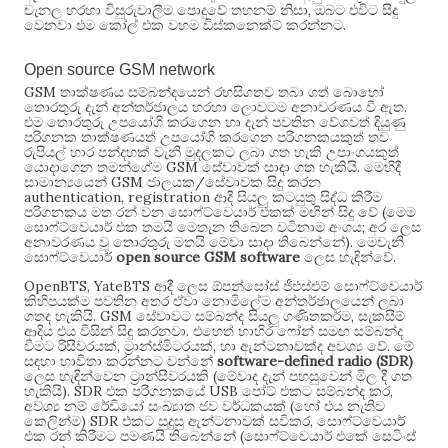
,
චැනල හරහා විසුරුවාලීම පොදුවේ තහනම් නිසා
ඔබට එවිට සිදු
.
වෙනවා එම කෝල් එක වහම ඩිස්කනෙක්ට් කරන්නට
Open source GSM network
GSM
තාක්ෂණය සම්බන්දයෙන් රහසිගතව තබා ගත් බොහෝ
.
තොරතුරු දැන් අන්තර්ජාලය හරහා ලොවටම අනාවරණය වී ඇත
එම තොරතුරු උපයෝගි කරගෙන හා දැන් පවතින වේගවත් දියුණු
පරිගනක තාක්ෂණයත් උපයෝගි කරගෙන පරිගනකයකුත් තව
රුපියල් හාර පන්දහක් වැනි මුදලකට ලබා ගත හැකි උපාංගයකුත්
GSM
.
යොදාගෙන තමන්ගේම
සේවාවක් සාදා ගත හැකියි
මෙහිදී
GSM
/
සාමාන්‍යයෙන්
ජාලයක
සේවාවක සිදු කරන
authentication, registration
ආදී සියලු කටයුතු සිද්ධ කිරීම
(
පරිගනකය මත රන් වන සොෆ්ට්වෙයාර් එකක් මඟින් සිදු වේ
මෙම
;
සොෆ්ට්වෙයාර් එක තමයි මෙතැන තිබෙන වටිනාම අංගය
අර ලෙස
).
අනාවරණය වූ තොරතුරු මතයි මේවා සාදා තිබෙන්නේ
මෙවැනි
open source GSM software
.
සොෆ්ට්වෙයාර්
ලෙස හැඳින්වේ
OpenBTS, YateBTS
ආදී ලෙස ඕපන්සෝස් ජීඑස්එම් සොෆ්ට්වෙයාර්
කිහිපයක්ම පවතින අතර ඒවා නොමිලේම අන්තර්ජාලයෙන් ලබා
. GSM
,
ගතද හැකියි
සේවාවට සම්බන්ද සියලු ගණිතකර්ම
සැකසීම්
.
ආදිය එය විසින් සිදු කරනවා
එහෙත් භාහිර ෆෝන් සමඟ සම්බන්ද
,
,
.
වීමට රිසීවරයක්
ට්‍රාන්ස්මිටරයක්
හා ඇන්ටනාවක්ද අවශ්‍ය වේ
මේ
software-defined radio (SDR)
සඳහා භාවිතා කරන්නට වන්නේ
(
ලෙස හැඳින්වෙන ට්‍රාන්සීවරයකි
මේවාද දැන් පහසුවෙන් මිල දී ගත
). SDR
USB
,
හැකියි
එක පරිගනකයේ
පෝට් එකට සම්බන්ද කර
(
අවශ්‍ය නම් රේඩියෝ සංඛ්‍යාත ජව වර්ධකයක්
හෝ එය නැතිව
) SDR
,
කෙලින්ම
එකට සුදුසු ඇන්ටනාවක් සවිකර
සොෆ්ට්වෙයාර්
(
එක රන් කිරීමට පමණයි තිබෙන්නේ
සොෆ්ට්වෙයාර් එකේ සෙටිංස්