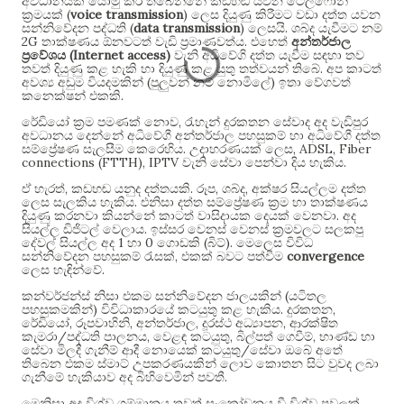
අවධානයක් යොමු කර තිබෙන්නේ කඩහඬ යවන ටෙලිෆෝන්
(
voice transmission
)
ක්‍රමයක්
ලෙස දියුණු කිරීමට වඩා දත්ත යවන
(
data transmission
)
.
සන්නිවේදන පද්ධති
ලෙසයි
ශබ්ද යැවීමට නම්
2G
.
තාක්ෂණය ඕනවටත් වැඩි ප්‍රමාණවත්ය
එහෙත්
අන්තර්ජාල
(Internet access)
ප්‍රවේශය
වැනි අධිවේගි දත්ත යැවීම සඳහා තව
.
තවත් දියුණු කළ හැකි හා දියුණු කළ යුතු තත්වයන් තිබේ
අප කාටත්
(
)
අවශ්‍ය අඩුම වියදමකින්
පුලුවන් නම් නොමිලේ
ඉතා වේගවත්
.
කනෙක්ෂන් එකකි
,
රේඩියෝ ක්‍රම පමණක් නොව
රැහැන් දුරකතන සේවාද අද වැඩිපුර
අවධානය දෙන්නේ අධිවේගී අන්තර්ජාල පහසුකම් හා අධිවේගී දත්ත
.
, ADSL, Fiber
සම්ප්‍රේෂණ සැලසීම කෙරෙහිය
උදාහරණයක් ලෙස
connections (FTTH), IPTV
.
වැනි සේවා පෙන්වා දිය හැකිය
,
.
,
,
ඒ හැරත්
කඩහඬ යනුද දත්තයකි
රූප
ශබ්ද
අක්ෂර සියල්ලම දත්ත
.
ලෙස සැලකිය හැකිය
එනිසා දත්ත සම්ප්‍රේෂණ ක්‍රම හා තාක්ෂණය
.
දියුණු කරනවා කියන්නේ කාටත් වාසිදායක දෙයක් වෙනවා
අද
.
සියල්ල ඩිජිටල් වෙලාය
ඉස්සර වෙනස් වෙනස් ක්‍රමවලට සලකපු
1
0
(
).
දේවල් සියල්ල අද
හා
ගොඩකි
බිට්
මෙලෙස විවිධ
,
convergence
සන්නිවේදන පහසුකම් රැසක්
එකක් බවට පත්වීම
.
ලෙස හැඳින්වේ
(
කන්වර්ජන්ස් නිසා එකම සන්නිවේදන ජාලයකින්
යටිතල
)
.
,
පහසුකමකින්
විවිධාකාරයේ කටයුතු කළ හැකිය
දුරකතන
,
,
,
,
රේඩියෝ
රූපවාහිනි
අන්තර්ජාල
දූරස්ථ අධ්‍යාපන
ආරක්ෂිත
/
,
,
,
කැමරා
පද්ධති පාලනය
වෙළඳ කටයුතු
බිල්පත් ගෙවීම්
භාණ්ඩ හා
/
සේවා මිලදී ගැනීම් ආදී නොයෙක් කටයුතු
සේවා ඔබේ අතේ
තිබෙන එකම ස්මාට් උපකරණයකින් ලොව කොතන සිට වුවද ලබා
.
ගැනීමේ හැකියාව අද බිහිවෙමින් පවතී
මෙනිසා අද විශ්ව ගම්මානය තවත් සංකෝචනය වී විශ්ව පවුලක්