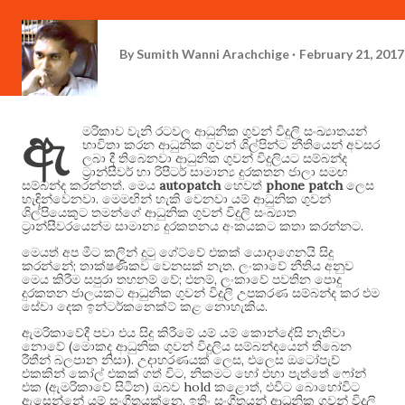
By
Sumith Wanni Arachchige
February 21, 2017
ඇ
මරිකාව වැනි රටවල ආධුනික ගුවන් විදුලි සංඛ්‍යාතයන්
භාවිතා කරන ආධුනික ගුවන් ශිල්පින්ට නීතියෙන් අවසර
ලබා දී තිබෙනවා ආධුනික ගුවන් විදුලියට සම්බන්ද
ට්‍රාන්සීවර් හා රිපීටර් සාමාන්‍ය දුරකතන ජාලා සමඟ
.
autopatch
phone patch
සම්බන්ද කරන්නත්
මෙය
හෙවත්
ලෙස
.
හැඳින්වෙනවා
මෙමඟින් හැකි වෙනවා යම් ආධුනික ගුවන්
ශිල්පියෙකුට තමන්ගේ ආධුනික ගුවන් විදුලි සංඛ්‍යාත
.
ට්‍රාන්සීවරයෙන්ම සාමාන්‍ය දුරකතනය අංකයකට කතා කරන්නට
මෙයත් අප මීට කලින් දුටු ගේට්වේ එකක් යොදාගෙනයි සිදු
;
.
කරන්නේ
තාක්ෂණිකව වෙනසක් නැත
ලංකාවේ නීතිය අනුව
;
,
මෙය කිරීම සපුරා තහනම් වේ
එනම්
ලංකාවේ පවතින පොදු
දුරකතන ජාලයකට ආධුනික ගුවන් විදුලි උපකරණ සම්බන්ද කර එම
.
සේවා දෙක ඉන්ටර්කනෙක්ට් කළ නොහැකිය
ඇමරිකාවේදී පවා එය සිදු කිරීමේ යම් යම් කොන්දේසි නැතිවා
(
නොවේ
මොකද ආධුනික ගුවන් විදුලිය සම්බන්දයෙන් තිබෙන
).
,
රීතීන් බලපාන නිසා
උදාහරණයක් ලෙස
එලෙස ඔටෝපැච්
,
එකකින් කෝල් එකක් ගත් විට
නිකමට හෝ එහා පැත්තේ ෆෝන්
(
)
hold
,
එක
ඇමරිකාවේ සිටින
ඔබව
කළොත්
එවිට බොහෝවිට
.
ඇසෙන්නේ යම් සංගීතයක්නෙ
ඉතිං සංගීතයන් ආධුනික ගුවන් විදුලි