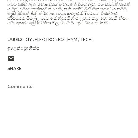
.
.
බවට පත්ව ඇත
හොඳ වගේම නරකත් එමට ඇත
මේ සම්බන්දයෙන්
,
ගැඹුරු සමාජ කතිකාවන් සේම
තනි තනිව බුද්ධිමත් තීරණ ගැනීමට
(
හැකි පිරිසක් බිහි කිරීම අත්‍යවශ්‍ය කරුණකි
මෙවන් විස්තීර්ණ
).
පරිසරයක සියල්ල මධ්‍ය කේන්ද්‍රයකින් පාලනය කළ නොහැකි නිසා
.
මේ ගැනත් ගැඹුරින් සිතා බලන්නට මා ආරාධනා කරනවා
LABELS:
DIY
ELECTRONICS
HAM
TECH
ඉලෙක්ට්‍රොනික්ස්
SHARE
Comments