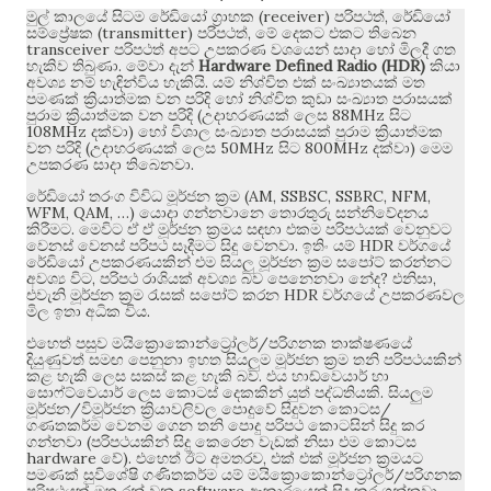
(receiver)
,
මුල් කාලයේ සිටම රේඩියෝ ග්‍රාහක
පරිපථත්
රේඩියෝ
(transmitter)
,
සම්ප්‍රේෂක
පරිපථත්
මේ දෙකට එකට තිබෙන
transceiver
පරිපථත් අපට උපකරණ වශයෙන් සාදා හෝ මිලදී ගත
.
Hardware Defined Radio (HDR)
හැකිව තිබුණා
මේවා දැන්
කියා
.
අවශ්‍ය නම් හැඳින්විය හැකියි
යම් නිශ්චිත එක් සංඛ්‍යාතයක් මත
පමණක් ක්‍රියාත්මක වන පරිදි හෝ නිශ්චිත කුඩා සංඛ්‍යාත පරාසයක්
(
88MHz
පුරාම ක්‍රියාත්මක වන පරිදි
උදාහරණයක් ලෙස
සිට
108MHz
)
දක්වා
හෝ විශාල සංඛ්‍යාත පරාසයක් පුරාම ක්‍රියාත්මක
(
50MHz
800MHz
)
වන පරිදි
උදාහරණයක් ලෙස
සිට
දක්වා
මෙම
.
උපකරණ සාදා තිබෙනවා
(AM, SSBSC, SSBRC, NFM,
රේඩියෝ තරංග විවිධ මූර්ජන ක්‍රම
WFM, QAM, …)
යොදා ගන්නවානෙ තොරතුරු සන්නිවේදනය
.
කිරීමට
මෙවිට ඒ ඒ මූර්ජන ක්‍රමය සඳහා එකම පරිපථයක් වෙනුවට
.
HDR
වෙනස් වෙනස් පරිපථ සෑදීමට සිදු වෙනවා
ඉතිං යම්
වර්ගයේ
රේඩියෝ උපකරණයකින් එම සියලු මූර්ජන ක්‍රම සපෝට් කරන්නට
,
?
,
අවශ්‍ය විට
පරිපථ රාශියක් අවශ්‍ය බව පෙනෙනවා නේද
එනිසා
HDR
එවැනි මූර්ජන ක්‍රම රැසක් සපෝට් කරන
වර්ගයේ උපකරණවල
.
මිල ඉතා අධික විය
/
එහෙත් පසුව මයික්‍රොකොන්ට්‍රෝලර්
පරිගනක තාක්ෂණයේ
දියුණුවත් සමඟ පෙනුනා ඉහත සියලුම මූර්ජන ක්‍රම තනි පරිපථයකින්
.
කළ හැකි ලෙස සකස් කළ හැකි බව
එය හාඩ්වෙයාර් හා
.
සොෆ්ට්වෙයාර් ලෙස කොටස් දෙකකින් යුත් පද්ධතියකි
සියලුම
/
/
මූර්ජන
විමූර්ජන ක්‍රියාවලිවල පොදුවේ සිදුවන කොටස
ගණතකර්ම වෙනම ගෙන තනි පොදු පරිපථ කොටසින් සිදු කර
(
ගන්නවා
පරිපථයකින් සිදු කෙරෙන වැඩක් නිසා එම කොටස
hardware
).
,
වේ
එහෙත් ඊට අමතරව
එක් එක් මූර්ජන ක්‍රමයට
/
පමණක් සුවිශේෂි ගණිතකර්ම යම් මයික්‍රොකොන්ට්‍රෝලර්
පරිගනක
software