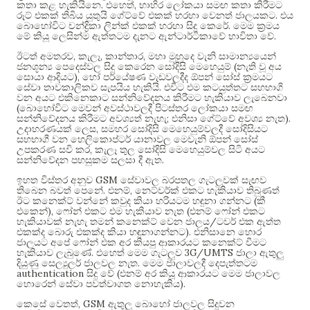
.
,
කතා කළ හැකියිනෙ
එහෙත්
භාහිර ලෝකයා සමඟ කතා කිරීමට
.
රූට් එකක් තිබිය යුතුයි ගේට්වේ එකක් හරහා වෙනත් ජාලයකට
එය
.
බොහෝවිට චන්ද්‍රිකා ලින්ක් එකක් හරහා සිදු කෙරේ
මෙම ක්‍රමය
.
මේ කියූ ලෙසින්ම ඇත්තටම දැනට ඇන්ටාර්ටිකාවේ භාවිතා වේ
,
,
,
ඊටත් අමතරව
කැලෑ
කාන්තාර
මහා මුහුදෙ වැනි සාමාන්‍යයෙන්
(
ජනශූන්‍ය පෙදෙස්වල සිදු කෙරෙන සෝදිසි මෙහෙයුම්
නැති වූ අය
),
සොයා ආදියට
හෝ පර්යේෂණ වැඩවලදීද ඕපන් සෝස් ක්‍රමයට
.
සේවා තාවකාලිකව සැපයිය හැකියි
එවිට එම කටයුත්තට සහභාගි
වන අයට එකිනෙකාට සන්නිවේදනය කිරීමට හැකියාව ලැබෙනවා
(
බොහෝවිට මෙවන් අවස්ථාවලදී පිටස්තර ලෝකයා සමඟ
;
).
සන්නිවේදනය කිරීමට අවශ්‍යත් නැහැ
එනිසා ගේට්වේ අවශ්‍ය නැත
,
උදාහරණයක් ලෙස
සමහර සෝදිසි මෙහෙයුම්වලදී සෝදිසියට
සහභාගී වන හෙලිකොප්ටර් යානාවල මෙවැනි ඕපන් සෝස්
,
උපකරණ සවි කර
කැලෑ තුල සෝදිසි මෙහෙයුම්වල සිටි අයට
.
සන්නිවේදන පහසුකම සලසා දී ඇත
GSM
ඉහත විස්තර අනුව
සේවාවල බරපතල ගැටලුවක් සැඟව
.
,
තිබෙන බවත් පෙනේ
එනම්
නෙට්වර්ක් එකට හැකියාව තිබුණත්
(
ඊට කනෙක්ට් වන්නේ කවුද කියා හරියටම හඳුනා ගන්නට
කී
),
(
එකෙන්
ෆෝන් එකට එම හැකියාව නැත
එනම් ෆෝන් එකට
/
හැකියාවක් නැහැ තමන් කනෙක්ට් වෙන ජාලය
ටවර් එක ඇත්ත
).
එකක්ද බොරු එකක්ද කියා හඳුනාගන්නට
එනිසානෙ හොර
ජාලයට අපේ ෆෝන් එක අර කියපු ආකාරයට කනෙක්ට් වීමට
.
3G/UMTS
හැකියාව ලැබුණේ
එහෙත් මෙම ගැටලුව
ජාලා ඇතුලු
.
දියුණු සෙල්‍යුලර් ජාලවල නැත
මෙම ජාලාවලදී දෙපැත්තටම
authentication
(
සිදු වේ
එනම් අර කියූ ආකාරයට මෙම ජාලාවල
).
හොරෙන් සේවා පවත්වාගත නොහැකිය
, GSM
කෙසේ වෙතත්
ඇතුලු බොහෝ ජාලවල සිදුවන