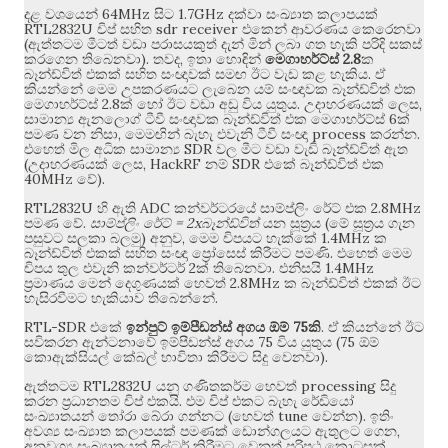
64MHz
1.7GHz
දළ වශයෙන්
සිට
දක්වා සංඛ්‍යාත කලාපයක්
RTL2832U
sdr receiver
චිප් සහිත
එකෙන් ආවරණය කෙරෙනවා
(
ඇත්තටම මීටත් වඩා පරාසයකුත් දැන් මින් ලබා ගත හැකි පරිදි සකස්
).
,
2.8
කරගෙන තිබෙනවා
තවද
ඉතා හොඳින්
මෙගාහර්ට්ස්
ක
.
බෑන්ඩ්විත් එකක් සහිත සංඥාවක් සමඟ ඊට වැඩ කළ හැකිය
ඒ
කියන්නේ මෙම උපකරණයට ලැබෙන යම් සංඥාවක බෑන්ඩ්විත් එක
2.8
.
,
මෙගාහර්ට්ස්
ක් හෝ ඊට වඩා අඩු විය යුතුය
උදාහරණයක් ලෙස
6
සාමාන්‍ය ඇනලොග් ටීවී සංඥාවක බෑන්ඩ්විත් එක මෙගාහර්ට්ස්
ක්
,
process
.
පමණ වන නිසා
මෙමඟින් බැහැ එවැනි ටීවී සංඥා
කරන්න
SDR
එහෙත් මිල අධික සාමාන්‍ය
වල මීට වඩා වැඩි බෑන්ඩ්විත් ඇත
(
, HackRF
SDR
උදාහරණයක් ලෙස
නම්
එකේ බෑන්ඩ්විත් එක
40MHz
).
වේ
RTL2832U
ADC
2.8MHz
හි ඇති
කන්වර්ටරයේ සාම්ප්ලිං රේට් එක
.
= 2x
(
පමණ වේ
සාම්ප්ලිං රේට්
බෑන්ඩ්විත්
යන සූත්‍රය
මේ සූත්‍රය ගැන
)
,
1.4MHz
පසුවට සලකා බලමු
අනුව
මෙම චිපයට හැක්කේ
ක
.
බෑන්ඩ්විත් එකක් සහිත සංඥා ප්‍රෝසෙස් කිරීමට පමණි
එහෙත් මෙම
2
.
1.4MHz
චිපය තුල එවැනි කන්වර්ටර්
ක් තිබෙනවා
එනිසයි
2.8MHz
ප්‍රමාණය මෙන් දෙගුණයක් හෙවත්
ක බෑන්ඩ්විත් එකක් ඊට
.
හැසිරවීමට හැකියාව තිබෙන්නේ
RTL-SDR
75
.
එකේ
ඉන්පුට් ඉම්පීඩන්ස් අගය ඕම්
කි
ඒ කියන්නේ ඊට
75
(75
සවිකරන ඇන්ටනාවේ ඉම්පීඩන්ස් අගය
විය යුතුය
ඕම්
).
කොඇක්සියල් කේබල් භාවිතා කිරීමට සිදු වෙනවා
RTL2832U
processing
ඇත්තටම
යනු ගණිතකර්ම හෙවත්
සිදු
.
කරන ප්‍රධානතම චිප් එකයි
එම චිප් එකට බැහැ රේඩියෝ
(
tune
).
සංඛ්‍යාතයන් තෝරා බේරා ගන්නට
හෙවත්
වෙන්න
ඉතිං
,
අවශ්‍ය සංඛ්‍යාත කලාපයක් පමණක් ඩොන්ගලයට ඇතුලට ගෙන
අනවශ්‍ය සංඛ්‍යාතයන් ෆිල්ටර් කිරීමට වෙනත් පරිපථ කොටසක්