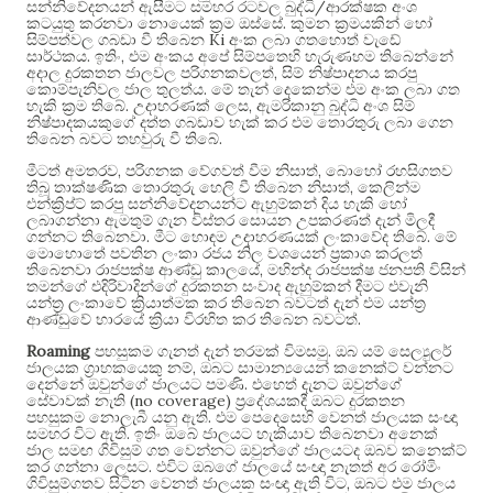
/
සන්නිවේදනයන් ඇසීමට සමහර රටවල බුද්ධි
ආරක්ෂක අංශ
.
කටයුතු කරනවා නොයෙක් ක්‍රම ඔස්සේ
කුමන ක්‍රමයකින් හෝ
Ki
සිම්පත්වල ගබඩා වී තිබෙන
අංක ලබා ගතහොත් වැඩේ
.
,
සාර්ථකය
ඉතිං
එම අංකය අපේ සිම්පතෙහි හැරුණහම තිබෙන්නේ
,
අදාල දුරකතන ජාලවල පරිගනකවලත්
සිම් නිෂ්පාදනය කරපු
.
කොම්පැනිවල ජාල තුලත්ය
මේ තැන් දෙකෙන්ම එම අංක ලබා ගත
.
,
හැකි ක්‍රම තිබේ
උදාහරණක් ලෙස
ඇමරිකානු බුද්ධි අංශ සිම්
නිෂ්පාදකයකුගේ දත්ත ගබඩාව හැක් කර එම තොරතුරු ලබා ගෙන
.
තිබෙන බවට තහවුරු වී තිබේ
,
,
මීටත් අමතරව
පරිගනක වේගවත් වීම නිසාත්
බොහෝ රහසිගතව
,
තිබූ තාක්ෂණික තොරතුරු හෙලි වී තිබෙන නිසාත්
කෙලින්ම
එන්ක්‍රිප්ට් කරපු සන්නිවේදනයන්ට ඇහුම්කන් දිය හැකි හෝ
ලබාගන්නා ඇමතුම් ගැන විස්තර සොයන උපකරණත් දැන් මිලදී
.
.
ගන්නට තිබෙනවා
මීට හොඳම උදාහරණයක් ලංකාවේද තිබේ
මේ
මොහොතේ පවතින ලංකා රජය නිල වශයෙන් ප්‍රකාශ කරලත්
,
තිබෙනවා රාජපක්ෂ ආණ්ඩු කාලයේ
මහින්ද රාජපක්ෂ ජනපති විසින්
තමන්ගේ එදිරිවාදින්ගේ දුරකතන සංවාද ඇහුම්කන් දීමට එවැනි
යන්ත්‍ර ලංකාවේ ක්‍රියාත්මක කර තිබෙන බවටත් දැන් එම යන්ත්‍ර
.
ආණ්ඩුවේ භාරයේ ක්‍රියා විරහිත කර තිබෙන බවටත්
Roaming
.
පහසුකම ගැනත් දැන් තරමක් විමසමු
ඔබ යම් සෙල්‍යුලර්
,
ජාලයක ග්‍රාහකයෙකු නම්
ඔබට සාමාන්‍යයෙන් කනෙක්ට් වන්නට
.
දෙන්නේ ඔවුන්ගේ ජාලයට පමණි
එහෙත් දැනට ඔවුන්ගේ
(no coverage)
සේවාවක් නැති
ප්‍රදේශයකදී ඔබට දුරකතන
.
පහසුකම නොලැබී යනු ඇති
එම පෙදෙසෙහි වෙනත් ජාලයක සංඥා
.
සමහර විට ඇති
ඉතිං ඔබේ ජාලයට හැකියාව තිබෙනවා අනෙක්
ජාල සමඟ ගිවිසුම් ගත වෙන්නට ඔවුන්ගේ ජාලයටද ඔබව කනෙක්ට්
.
කර ගන්නා ලෙසට
එවිට ඔබගේ ජාලයේ සංඥා නැතත් අර රෝමිං
,
ගිවිසුම්ගතව සිටින වෙනත් ජාලයක සංඥා ඇති විට
ඔබට එම ජාලය