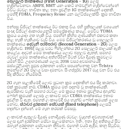
(
First Generation
–
1G
)
සෙල්‍යුලර් තාක්ෂණය
ලෙස
. AMPS, NMT
හැඳින්වෙනවා
යන කෙටි නම්වලින් හැඳින්වෙන්නේ
1G
.
විවිධ රටවල භාවිතා කළ ඉතා ප්‍රචලිත
තාක්ෂණයන් දෙකකි
FDMA, Frequency Reuse
මෙහිදී
යන මල්ටිප්ලෙක්සිං ක්‍රම භාවිතා
.
විය
.
ඉන්පසු ඩිජිටල් තාක්ෂණය ඊට එකතු විය
එහි ප්‍රතිපලයක් වශයෙන්
.
TDMA
සංඥා ඩිජිටල් ආකාරයෙනුයි සම්ප්‍රේෂණය කළේ
මෙවිට
.
ක්‍රමය යොදා ගත හැකි විය
එමඟින් කිහිප ගුණයකින් එකවර කතා
.
කළ හැකි හැකියාව වැඩි විය
මෙම ඩිජිටල්කරණය වූ සෙල්‍යුලර්
(
Second Generation
–
2G
)
තාක්ෂණය
දෙවැනි පරම්පරාව
ලෙස
. 1991
2G
හැඳින්වේ
දී පළමු වරට ෆින්ලන්තය
සෙල්‍යුලර් ජාලයක් ඇති
.
,
කළේය
අදටත් මෙම තාක්ෂණය ලොව බහුලව ඇතත්
සමහර
රටවල් මෙම තාක්ෂණය අත්හරිමින් මීටත් වඩා දියුණු ක්‍රමවලට
.
, 2016
යමින් සිටී
උදාහරණයක් ලෙස
වසර අවසානයේදී
Telstra
ඔස්ට්‍රේලියානු ප්‍රමුඛ දුරකතන සේවා සපයන්නෙකු වන
2G
.
2017
තමන්ගේ
ජාලය වසා දමනවා
සිංගප්පූර්ව
මැද වන විට එය
.
සිදු කිරීමට නියමිතයි
2G
.
ගැන සැලකීමේදී ලොව ප්‍රධාන ක්‍රම දෙකකින් එය සිදු කරනවා
, CDMA
.
එක් ක්‍රමයක් නම්
ක්‍රමය මත පදනම් වූ තාක්ෂණයකි
(
ඇමරිකාව වැනි සමහර රටවල මේ ක්‍රමය ඉතාම ප්‍රචලිතය
හෑන්ඩ්
).
CDMA
ෆෝන් ක්‍රමයක් ලෙස
ලංකාවේ පවා
තාක්ෂණය ඉතාම
.
ප්‍රචලිත වී ඇත
එහෙත් ලංකාවේදී එය හෑන්ඩ් ෆෝන් ක්‍රමයක් ලෙස
,
(fixed telephone)
නොව
ස්ථාවර දුරකතන සේවයක්
ලෙසයි
.
.
හඳුන්වා දුන්නේ
මේ ගැන තරමක් විමසමු
ලංකාවත් ඇතුලුව දියුණු නොදියුණු රටවල වැදගත් අවශ්‍යතාවක්
.
,
ලෙස දැන් දුරකතන සේවා සැලකෙනවා
ඉතිං
ඉතා දිගු අතීතයේ සිට
.
,
,
රැහැන් දුරකතන සේවානෙ තිබ්බේ
එහෙත් වයර් ඇදීම
කනු සිටුවීම