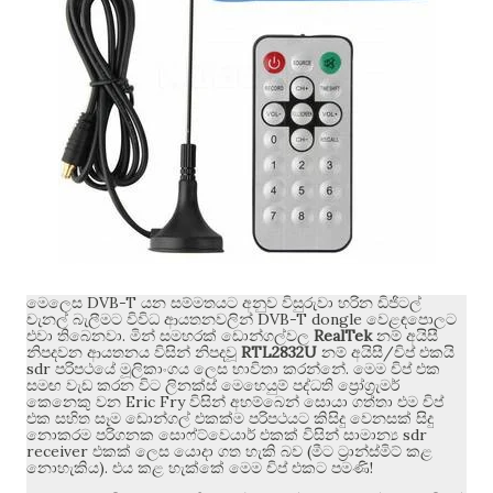
DVB-T
මෙලෙස
යන සම්මතයට අනුව විසුරුවා හරින ඩිජිටල්
DVB-T dongle
චැනල් බැලීමට විවිධ ආයතනවලින්
වෙළඳපොලට
.
RealTek
එවා තිබෙනවා
මින් සමහරක් ඩොන්ගල්වල
නම් අයිසී
RTL2832U
/
නිපදවන ආයතනය විසින් නිපදවූ
නම් අයිසී
චිප් එකයි
sdr
.
පරිපථයේ මූලිකාංගය ලෙස භාවිතා කරන්නේ
මෙම චිප් එක
සමඟ වැඩ කරන විට ලිනක්ස් මෙහෙයුම් පද්ධති ප්‍රෝග්‍රැමර්
Eric Fry
කෙනෙකු වන
විසින් අහම්බෙන් සොයා ගත්තා එම චිප්
එක සහිත සෑම ඩොන්ගල් එකක්ම පරිපථයට කිසිදු වෙනසක් සිදු
sdr
නොකරම පරිගනක සොෆ්ට්වෙයාර් එකක් විසින් සාමාන්‍ය
receiver
(
එකක් ලෙස යොදා ගත හැකි බව
මීට ට්‍රාන්ස්මිට් කළ
).
!
නොහැකිය
එය කළ හැක්කේ මෙම චිප් එකට පමණි