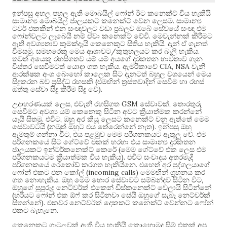
ඉන්පසු අහල පහල ඇති මොබයිල් ෆෝන් ඊට කනෙක්ට් විය හැකියි
.
සාමාන්‍ය මොබයිල් ජාලයකට කනෙක්ට් වෙන ලෙසම
සාමාන්‍ය
ටවර් එකකින් එන සංඥාවලට වඩා ප්‍රබලව ඔබේ සේවයේ සංඥා එම
.
ෆෝන්වලට ලැබෙයි නම් ඒවා කනෙක්ට් වේවි
මෙවැන්නක් කිරීමට
.
ඇති අවශ්‍යතාව කුමක්දැයි කෙනෙකුට සිතිය හැකියි
දැන් ඒ ගැනත්
.
/
.
විමසමු
සමහරෙකු මෙය ආශාවට
කුතුහලයට කර බැලි හැකිය
තවත් අයෙකු රහසිගතව යම් යම් අයගේ දුරකතන භාවිතාව ගැන
.
CIA, NSA
විස්තර සෙවීමටත් යොදා ගත හැකිය
ඇමරිකාවේ
වැනි
ආරක්ෂක අංශ බොහෝ කාලෙක සිට දැනටත් බහුල වශයෙන් මෙය
(
සිදුකරන බව ප්‍රසිද්ධ රහසකි
එමඟින් ත්‍රස්තවාදින් සෙවීම හා රහස්
).
ඔත්තු සේවා සිදු කිරීම සිදු වේ
,
GSM
,
උදාහරණයක් ලෙස
එවැනි රහසිගත
සේවාවක්
තොරතුරු
සෙවීමට අවශ්‍ය යම් කෙනෙකු සිටින අවට ක්‍රියාත්මක කරන්නේ
.
,
යැයි සිතමු
එවිට
ඔහු අර කියූ ලෙසට කනෙක්ට් වනු ඇත්තේ මෙම
(
).
සේවාවටයි
නමුත් ඔහුට එය තේරෙන්නේ නැත
ඉන්පසු ඔහු
,
.
ඇමතුම් ගන්නා විට
එය පළමුව මෙම පරිගනකයට ඇතුලු වේ
එම
පරිගනකයේ සිට ගේට්වේ එකක් හරහා එය සාමාන්‍ය දුරකතන
(
ජාලයකට ඉන්ටර්කනෙක්ට් කෙරේ
මෙම ගේට්වේ එක ලෙස එම
).
පරිගනකයටම ක්‍රියාත්මක විය හැකිය
එවිට සංවාදය අතරමැදි
.
පරිගනකයේ රෙකෝඩ් කරගත හැකියිනෙ
එහෙත් අර පුද්ගලයාගේ
(incoming calls)
ෆෝන් එකට එන කෝල්
මෙමඟින් ග්‍රහනය කර
.
,
ගත නොහැකිය
ඔහු මෙම හොර සේවාවට සම්බන්දව සිටින විට
ඔහුගේ සුපුරුදු නෙට්වර්ක් එකෙන් ඩිස්කනෙක්ට් වෙලායි සිටින්නේ
(
හරියට ෆෝන් එක ඕෆ් කර සිටිනවා සේයි ඔහුගේ සැබෑ නෙට්වර්ක්
).
සිතන්නේ
එකවර නෙට්වර්ක් දෙකකට කනෙක්ට් වෙන්නට ෆෝන්
.
එකට බැහැනෙ
කෙනෙකුට ගැටලුවක් ඇති විය හැකියි කොහොමද සිම් එකක් අප