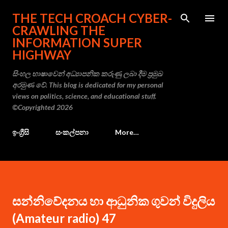
Skip to main content
THE TECH CROACH CYBER-
CRAWLING THE
INFORMATION SUPER
HIGHWAY
සිංහල භාෂාවෙන් අධ්‍යාපනික කරුණු ලබා දීම ප්‍රමුඛ
අරමුණ වේ. This blog is dedicated for my personal
views on politics, science, and educational stuff.
©Copyrighted 2026
ඉංග්‍රීසි
සංකල්පනා
More…
සන්නිවේදනය හා ආධුනික ගුවන් විදුලිය
(Amateur radio) 47