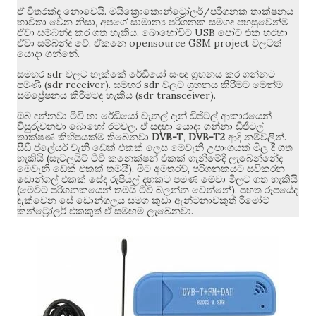
.
/
ඒ විතරක්ද නොවෙයි
මයික්‍රොකොන්ට්‍රෝලර්
පරිගනක තාක්ෂනය
,
භාවිතා වෙන නිසා
අපගේ සාමාන්‍ය පරිගනක සමගද පහසුවෙන්ම
.
USB
ඒවා සම්බන්ද කර ගත හැකිය
බොහෝවිට
පෝට් එක හරහා
.
opensource GSM project
ඒවා සම්බන්ද වේ
ඒකනෙ
වලටත්
.
යොදා ගන්නේ
sdr
සමහර
වලට හැක්කේ රේඩියෝ සංඥා ග්‍රහනය කර ගන්නට
(sdr receiver).
sdr
පමණි
සමහර
වලට ග්‍රහනය කිරීමට මෙන්ම
(sdr transceiver).
සම්ප්‍රේෂනය කිරීමටද හැකිය
ඔබ දන්නවා ටීවි හා රේඩියෝ චැනල් දැන් ඩිජිටල් ආකාරයෙන්
.
විසුරුවනවා බොහෝ රටවල
ඒ සඳහා යොදා ගන්නා ඩිජිටල්
DVB-T
,
DVB-T2
.
තාක්ෂණ කිහිපයක්ම තිබෙනවා
ආදි නම්වලින්
සීඩී ප්ලේයර් වැනි ඩෙක් එකක් ලෙස මෙවැනි උපාංගයක් මිල දී ගත
(
හැකියි
සැටලයිට් ටීවී කනෙක්ෂන් එකක් ගැනීමේදී ලැබෙන්නේද
).
,
මෙවැනි ඩෙක් එකක් තමයි
මීට අමතරව
පරිගනකයට සවිකරන
ඩොන්ගල් එකක් සේද රුපියල් දහකට පමණ මේවා මිලට ගත හැකියි
(
).
මෙවිට පරිගනකයෙන් තමයි ටීවි බලන්න වෙන්නේ
පහත රූපයේද
දැක්වෙන සේ ඩොන්ගලය සමග කුඩා ඇන්ටනාවකුත් රිමෝට්
.
කන්ට්‍රෝලර් එකකුත් ඒ සමඟම ලැබෙනවා