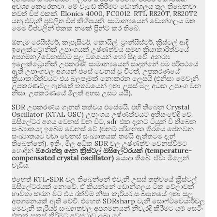
.
අවශ්‍ය කෙරෙනවා
මේ වැඩේ කිරීමට ඩොන්ගලය තුල තිබෙනවා
. Elonics 4000, FC0012, RTL R820T, R820T2
තවත් චිප් එකක්
.
යනු එවැනි ප්‍රචලිත චිප් කිහිපයකි
සාමාන්‍යයෙන් ඩොන්ගලය මත
.
මෙම චිප්වලින් එකක නමක් ප්‍රින්ට් කර තිබේ
,
,
,
,
ඕනෑම රෙසිස්ටර්
කැපෑසිටර්
කොයිල්
ට්‍රාන්සිස්ටර්
ක්‍රිස්ටල් ආදී
ඉලෙක්ට්‍රොනික් උපාංගයක් උෂ්ණත්වය සමඟ ක්‍රියාකාරිත්වයේ
/
.
අපගමන
වෙනස්වීම සුලු වශයෙන් හෝ සිදු වේ
අනර්ඝ
ඉලෙක්ට්‍රොනික් උපකරණ සාමාන්‍යයෙන් සාදන්නේ එම පරිපථයේ
,
ඇති උපාංගවල අගයන් එසේ වෙනස් වූ විටත්
උපකරණයේ
(
ක්‍රියාකාරිත්වයට එය බලපෑමක් නොකරන ලෙසයි
එනිසා මෙවැනි
උපකරණවල ඇත්තේ තත්වයෙන් ඉතා උසස් මිල අධික උපාංග වන
,
).
නිසා
උපකරණයේ මිලත් අහස උසට යයි
SDR
.
Crystal
උපකරණය ගැනත් තත්වය එසේමයි
එහි තිබෙන
Oscillator (XTAL OSC)
.
උපාංගය උෂ්ණත්වයට අතිසංවේදි වේ
, sdr
ඔසිලේටර් අගය වෙනස් වන විට
එක දැනට ටියුන් වී තිබෙන
(
සංඛ්‍යාතයද ඉබේම වෙනස් වේ
එනම් පරිගනක තිරයේ පේනවන
සංඛ්‍යාතයට වඩා වෙනස් සංඛ්‍යාතයක් තමයි ඇත්තටම දැන්
).
,
SDR
තිබෙන්නේ
ඉතිං
මිල අධික
වල උෂ්ණත්ව වෙනස්වීමට
(temperature-
හොඳින්
ඔරොත්තු දෙන ක්‍රිස්ටල් ඔසිලේටරයක්
compensated crystal oscillator)
.
යොදා තිබේ
ඒවා මිලෙන්
.
වැඩිය
RTL-SDR
එහෙත්
වල තිබෙන්නේ එවැනි උසස් තත්වයේ ක්‍රිස්ටල්
.
ඔසිලේටරයක් නොවේ
ඒ කියන්නේ ඩොන්ගලය ටික වේලාවක්
භාවිතා කරන විට එය රත්වීම නිසා කැරියර් සංඛ්‍යාතයේ ඉතා සුලු
.
SDRsharp
අපගමනයක් ඇති වේවි
එහෙත්
වැනි සොෆ්ට්වෙයාර්වල
මෙවැනි කැරියර් සංඛ්‍යාතවල අපගමනයන් නිවැරදි කිරීමට යම් සෙටිං
.
එකක් සකස් කිරීමට අවස්ථාව ලබා දේ