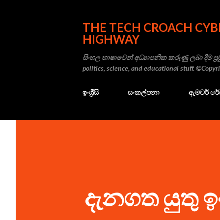
THE TECH CROACH CYB
HIGHWAY
සිංහල භාෂාවෙන් අධ්‍යාපනික කරුණු ලබා දීම ප්‍රම
politics, science, and educational stuff. ©Copy
ඉංග්‍රීසි
සංකල්පනා
ඇමචර් ර
දැනගත යුතු ඉංග