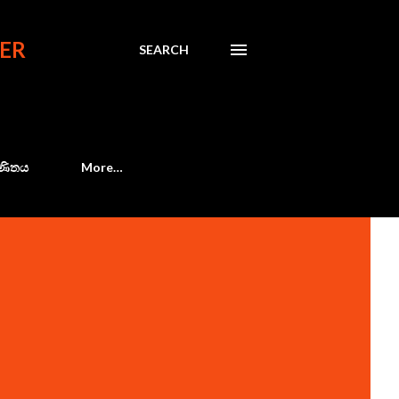
ER
SEARCH
 ගණිතය
More…