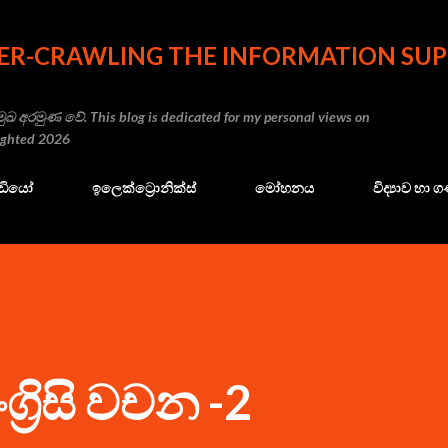
Skip to main content
ER-CRAWLING THE INFORMATION SUP
ුඛ අරමුණ වේ. This blog is dedicated for my personal views on
righted 2026
ේඩියෝ
ඉලෙක්ට්‍රොනික්ස්
මෝහනය
විද්‍යාව හා
්‍රිසි වචන -2