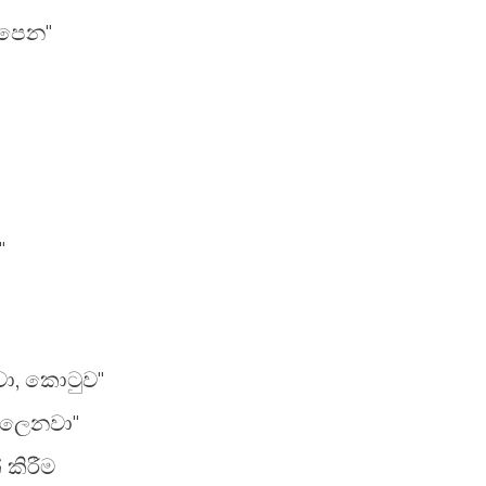
ලපෙන"
"
ා, කොටුව"
ඇලෙනවා"
කිරීම