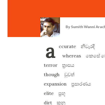
By
Sumith Wanni Arac
a
ccurate නිවැරදි
whereas කෙසේ ව
terror ත්‍රාසය
though වුවත්
expansion ප්‍රසාරණය
elite ප්‍රභූ
dirt කුනු