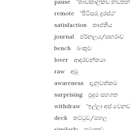
pause "තාවකාලිකව නවතනවා
remote "පිටිසර, දූරස්ථ"
satisfaction තෘප්තිය
journal ජර්නලය/සඟරාව
bench බංකුව
lover ආදරවන්තයා
raw අමු
awareness දැනුවත්කම
surprising පුදුම සහගත
withdraw "ඉල්ලා අස් වෙනව
deck තට්ටුව/මහල
similarly සමානව