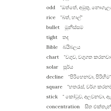
odd "ඔත්තේ, අමුතු, නොගැ
rice "බත්, හාල්"
bullet මූනිස්සම
tight තද
Bible බයිබලය
chart "වගුව, වගුගත කරනවා
solar සූර්ය
decline "පිරිහෙනවා, පිරිහීම"
square "හතරැස්, වර්ග කරනව
stick " කෝටුව, අලවනවා, 
concentration සිත එක්තැන් 