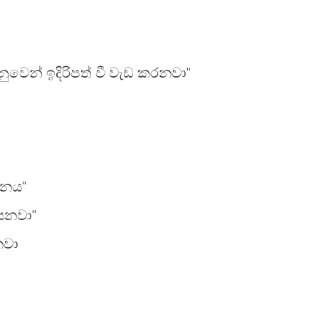
වෙන් ඉදිරිපත් වී වැඩ කරනවා"
මනය"
යනවා"
නවා