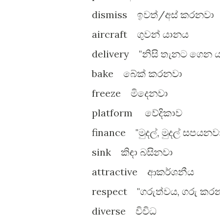
dismiss ඉවත්/අස් කරනවා
aircraft ගුවන් යානය
delivery "නිසි තැනට ගෙන යෑම,
bake බේක් කරනවා
freeze මිදෙනවා
platform වේදිකාව
finance "මුදල්, මුදල් සපයනව
sink කිඳා බසිනවා
attractive ආකර්ශනීය
respect "ගරුත්වය, ගරු කර
diverse විවිධ