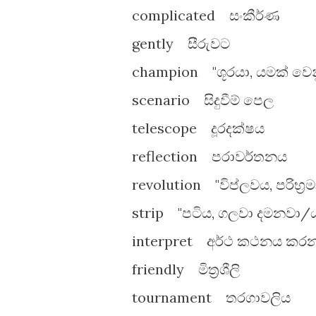
complicated සංකීර්ණ
gently සීරුවට
champion "ශූරයා, යමක් වෙනු
scenario සිදුවීම් පෙල
telescope දූරදක්ෂය
reflection පරාවර්තනය
revolution "විප්ලවය, පරිභ්‍ර
strip "පටිය, ගලවා දමනවා/
interpret අර්ථ කථනය කර
friendly මිත්‍රශීලි
tournament තරගාවලිය