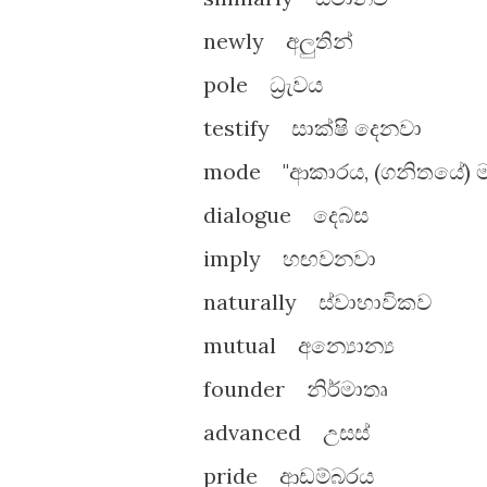
newly අලුතින්
pole ධ්‍රැවය
testify සාක්ෂි දෙනවා
mode "ආකාරය, (ගනිතයේ) ම
dialogue දෙබස
imply හඟවනවා
naturally ස්වාභාවිකව
mutual අන්‍යොන්‍ය
founder නිර්මාතෘ
advanced උසස්
pride ආඩම්බරය