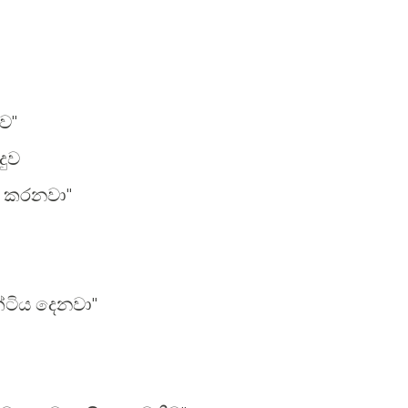
ව"
ුව
 කරනවා"
්ටිය දෙනවා"