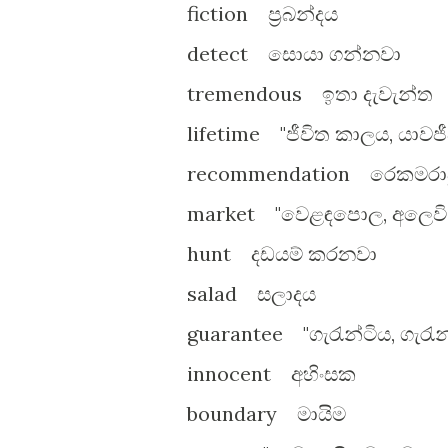
fiction ප්‍රබන්දය
detect සොයා ගන්නවා
tremendous ඉතා දැවැන්ත
lifetime "ජීවිත කාලය, යාවජී
recommendation රෙකමරාද
market "වෙළඳපොල, අලෙවි
hunt දඩයම් කරනවා
salad සලාදය
guarantee "ගැරැන්ටිය, ගැරැන
innocent අහිංසක
boundary මායිම