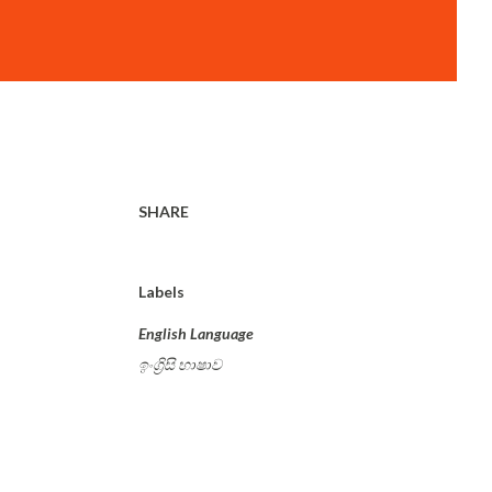
SHARE
Labels
English Language
ඉංග්‍රිසි භාෂාව