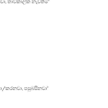
, තාවකාලික නැවතීම"
ා/කරනවා, පසුබසිනවා"