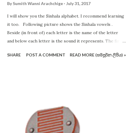
By
Sumith Wanni Arachchige
July 31, 2017
I will show you the Sinhala alphabet. I recommend learning
it too. Following picture shows the Sinhala vowels .
Beside (in front of) each letter is the name of the letter
and below each letter is the sound it represents. The first
12 vowels are very important. The following picture shows
SHARE
POST A COMMENT
READ MORE (සම්පූර්න ලිපිය) »
the consonants of Sinhala alphabet (not in the conventional
order and format). I have crossed out some letters which
are redundant and useless (I vehemently support removing
these pesky letters from the operating alphabet ). Actually
you should remember all the letters, but I suggest you to
use only the letters that are not crossed out. Sinhala
alphabet is phonetic (that is, each letter shall have one
dedicated sound only), therefore it is easier to use than
English alphabet. Consonant letters cannot be sounded on
their own, and you have to use vowels to aid in them to be