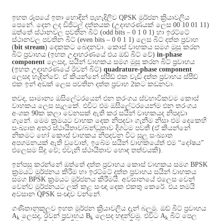
ඉහත රූපයේ ඉතා හොඳින් පැහැදිලිව
QPSK
මූර්ජන ක්‍රියාවලිය
පෙනේ
.
දෙන ලද ඩිජිටල් දත්තයක
(
උදාහරණයක් ලෙස
00 10 01 11)
ඔත්තේ ස්ථානවල පවතින බිට්
(odd bits – 0 1 0 1)
හා ඉරට්ටේ
ස්ථානවල පවතින බිට්
(even bits – 0 0 1 1)
ලෙස බිට් දත්ත ප්‍රවාහ
(
bit stream
)
දෙකකට බෙදනවා
.
කොස් වාහකය සමග මුසු කරන
බිට් ප්‍රවාහය
(
ඉහත උදාහරණයේ එය ඔඩ් බිට් වේ
)
in-phase
component
ලෙසද
,
සයින් වාහකය සමග මුසු කරන බිට් ප්‍රවාහය
(
ඉහත උදාහරණයේ ඊවන් බිට්
)
quadrature-phase component
ලෙසද හැඳින්වේ
.
ඒ කියන්නේ ස්පීඩ් එක වැඩි දත්ත ප්‍රවාහය ස්පීඩ්
එක ඉන් අඩක් ලෙස පවතින දත්ත ප්‍රවාහ
2
කට කඩනවා
.
තවද
,
සාමාන්‍ය ඔසිලේටරයෙන් එන තරංගය ස්වභාවිකවම කොස්
වාහකය ලෙස සැලකේ
.
එවිට එම ඔසිලේටරයෙන්ම එන තරංගය
අංශක
90
ක කලා වෙනසක් ඇති කර සයින් වාහකයද නිපදවා
ගැනේ
.
මෙම ක්‍රමයට වාහක දෙක නිපදවා ගැනීම නිසා එම දෙකෙහි
සංඛ්‍යාත අතර ස්ථායිතාව
/
බන්ධුතාව දිගටම පවතී
(
ඒ කියන්නේ
නිකමට හෝ කොස් වාහකය නිපදවන විට සුලු සංඛ්‍යාත
අපගමනයක් ඇති වුවොත්
,
ඉබේම සයින් වාහකයේත් එම “දෝෂය”
එලෙසම සිදු වේ
;
එවැනි ස්ථායිතාව හොඳ තත්වයකි
).
ඉන්පසු කරන්නේ ඔත්තේ දත්ත ප්‍රවාහය කොස් වාහකය සමග
BPSK
ක්‍රමයට මූර්ජනය කිරීම හා ඉරට්ටේ දත්ත ප්‍රවාහය සයින් වාහකය
සමග
BPSK
ක්‍රමයට මූර්ජනය කිරීමයි
.
අවසානයේ එලෙස වෙන්
වෙන්ව මූර්ජනයට ලක් කළ සංඥා දෙක එකතු කෙරේ
.
එය තමයි
අවසාන
QPSK
සංඥාව වන්නේ
.
ගණිතානුකූලව ඉහත මූර්ජන ක්‍රියාවලිය දැන් බලමු
.
ඔඩ් බිට් ප්‍රවාහය
A
ලෙසද
,
ඊවන් ප්‍රවාහය
B
ලෙසද හඳුන්වමු
.
එවිට
A
බිට් පෙල
k
k
k