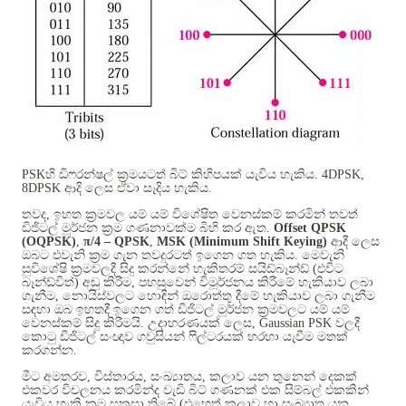
PSK
හි ඩිෆරන්ෂල් ක්‍රමයටත් බිට් කිහිපයක් යැවිය හැකිය
. 4DPSK,
8DPSK
ආදි ලෙස ඒවා සෑදිය හැකිය
.
තවද
,
ඉහත ක්‍රමවල යම් යම් විශේෂිත වෙනස්කම් කරමින් තවත්
ඩිජිටල් මූර්ජන ක්‍රම ගණනාවක්ම බිහි කර ඇත
.
Offset QPSK
(OQPSK)
,
π/4 – QPSK
,
MSK (Minimum Shift Keying)
ආදී ලෙස
ඔබට එවැනි ක්‍රම ගැන තවදුරටත් ඉගෙන ගත හැකිය
.
මෙවැනි
සුවිශේෂි ක්‍රමවලදී සිදු කරන්නේ හැකිතරම් සයිඩ්බෑන්ඩ්
(
එවිට
බෑන්ඩ්විත්
)
අඩු කිරීම
,
පහසුවෙන් විමූර්ජනය කිරීමේ හැකියාව ලබා
ගැනීම
,
නොයිස්වලට හොඳින් ඔරොත්තු දීමේ හැකියාව ලබා ගැනීම
සඳහා ඔබ ඉහතදී ඉගෙන ගත් ඩිජිටල් මූර්ජන ක්‍රමවලට යම් යම්
වෙනස්කම් සිදු කිරීමයි
.
උදාහරණයක් ලෙස
, Gaussian PSK
වලදී
කොටු ඩිජිටල් සංඥාව ගවුසියන් ෆිල්ටරයක් හරහා යැවීම මතක්
කරගන්න
.
මීට අමතරව
,
විස්තාරය
,
සංඛ්‍යාතය
,
කලාව යන තුනෙන් දෙකක්
එකවර විචලනය කරමින්ද වැඩි බිට් ගණනක් එක සිම්බල් එකකින්
යැවිය හැකි ක්‍රම සකසා තිබේ
(
එහෙත් කලාව හා සංඛ්‍යාත යන