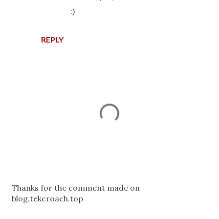
:)
REPLY
P
Thanks for the comment made on
o
blog.tekcroach.top
s