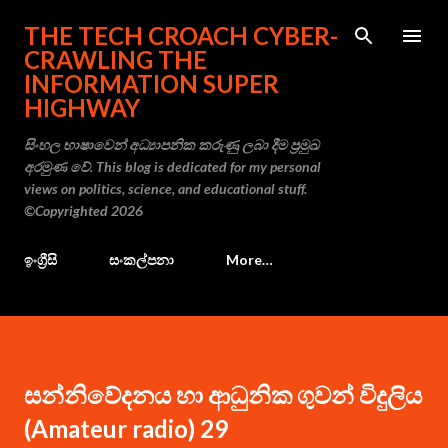
Skip to main content
THE TECH CROACH CYBER-
CRAWLING THE
INFORMATION SUPER
HIGHWAY
සිංහල භාෂාවෙන් අධ්‍යාපනික කරුණු ලබා දීම ප්‍රමුඛ
අරමුණ වේ. This blog is dedicated for my personal
views on politics, science, and educational stuff.
©Copyrighted 2026
ඉංග්‍රීසි
සංකල්පනා
More…
සන්නිවේදනය හා ආධුනික ගුවන් විදුලිය
(Amateur radio) 29