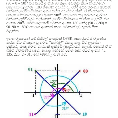
(90 – 0 = 90)?
එය තමයි අංශක
90
කලා වෙනස කියා කියන්නේ
.
එලෙසම බලන්න
+180
තිබෙන අවස්ථාව
.
එහිදී පෙර තරංගය අවසන්
වන්නේ උපරිම විස්තාර අගය සහිත අවස්ථාවකිනි
.
ඒ කියන්නේ
එතැන කෝණය
/
කලාව අංශක
90
කි
.
එලෙසම පසු තරංගය ආරම්භ
වන්නේ ප්‍රතිවිරුද්ධ පැත්තෙන් උපරිම විස්තාරය පවතින ලෙසයි
.
එය
අංශක
-90
යි
.
මෙම දෙකෙහි වෙනස අංශක
180
නේද
(90 - (-90) =
90+90 = 180)?
එලෙස අනෙක් කලා වෙනසවල් ගැනත් සිතා
බලන්න
.
ඉහත රූපයෙන් යම් ඩිජිටල් සංඥාවක්
QPSK
ආකාරයට නිරූපණය
කරන විට ඒ සඳහා වූ තරංග “කැබැලි” එකතු කළ විට ලැබෙන
එක්තරා සංඥා තරංග හැඩයක් දැක්වේ
(
ආදර්ශයක් ලෙස
).
එහෙත් ඒ ඒ
ඩිබිට් නිරූපණය සඳහා යොදා ගන්නේ පහත ආකාරයට අංශක
45,
135, 225,
හා
315
කෝණ
/
කලාවන් වේ
.