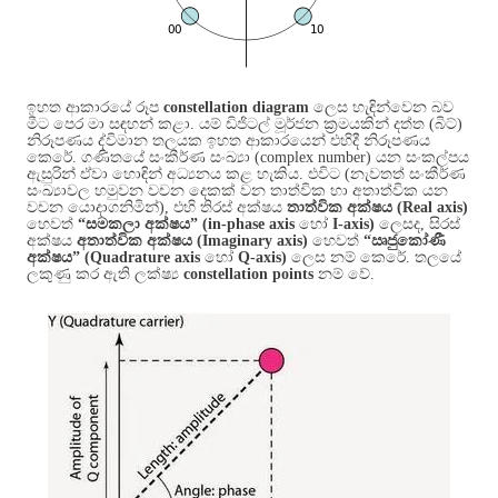
ඉහත ආකාරයේ රූප
constellation diagram
ලෙස හැඳින්වෙන බව
මීට පෙර මා සඳහන් කළා
.
යම් ඩිජිටල් මූර්ජන ක්‍රමයකින් දත්ත
(
බිට්
)
නිරූපණය ද්විමාන තලයක ඉහත ආකාරයෙන් එහිදී නිරූපණය
කෙරේ
.
ගණිතයේ සංකීර්ණ සංඛ්‍යා
(complex number)
යන සංකල්පය
ඇසුරින් ඒවා හොඳින් අධ්‍යනය කළ හැකිය
.
එවිට
(
නැවතත් සංකීර්ණ
සංඛ්‍යාවල හමුවන වචන දෙකක් වන තාත්වික හා අතාත්වික යන
වචන යොදාගනිමින්
),
එහි තිරස් අක්ෂය
තාත්වික අක්ෂය
(Real axis)
හෙවත්
“සමකලා අක්ෂය”
(in-phase axis
හෝ
I-axis)
ලෙසද
,
සිරස්
අක්ෂය
අතාත්වික අක්ෂය
(Imaginary axis)
හෙවත්
“ඍජුකෝණී
අක්ෂය”
(Quadrature axis
හෝ
Q-axis)
ලෙස නම් කෙරේ
.
තලයේ
ලකුණු කර ඇති ලක්ෂ්‍ය
constellation points
නම් වේ
.