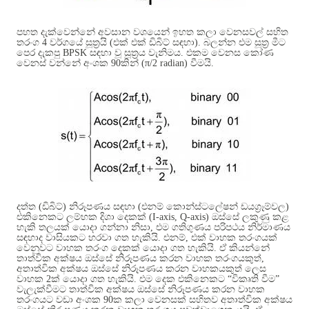
පහත දැක්වෙන්නේ අවසාන වශයෙන් ඉහත කලා වෙනසවල් සහිත
තරංග
4
වර්ගයේ සූත්‍රයි
(
එක් එක් ඩිබිට් සඳහා
).
බලන්න එම සූත්‍ර මීට
පෙර දැකපු
BPSK
සඳහා වූ සූත්‍රය වැනිමය
.
එකම වෙනස කෝණ
වෙනස් වන්නේ අංශක
90
කින්
(
π
/2 radian)
වීමයි
.
දත්ත
(
ඩිබිට්
)
නිරූපණය සඳහා
(
එනම් කොන්ස්ටලේෂන් ඩයග්‍රෑම්වල
)
එකිනෙකට ලම්භක දිශා දෙකක්
(I-axis, Q-axis)
ඔස්සේ ලකුණු කළ
හැකි තලයක් යොදා ගන්නා නිසා
,
එම ගතිගුණය පරිපථය නිර්මාණය
සඳහාද වාසියකට හරවා ගත හැකියි
.
එනම්
,
එක් වාහක තරංගයක්
වෙනුවට වාහක තරංග දෙකක් යොදා ගත හැකියි
.
ඒ කියන්නේ
තාත්වික අක්ෂය ඔස්සේ නිරූපණය කරන වාහක තරංගයකුත්
,
අතාත්වික අක්ෂය ඔස්සේ නිරූපණය කරන වාහකයකුත් ලෙස
වාහක
2
ක් යොදා ගත හැකියි
.
එම දෙක එකිනෙකට “විකෘති වීම”
වැලැක්වීමට තාත්වික අක්ෂය ඔස්සේ නිරූපණය කරන වාහක
තරංගයට වඩා අංශක
90
ක කලා වෙනසක් සහිතව අතාත්වික අක්ෂය