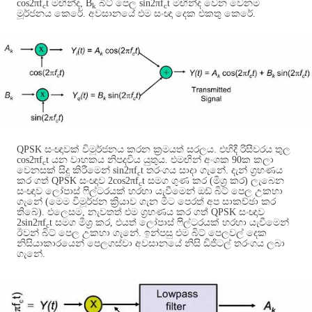
cos2πf
t
මඟින්ද
, B
බිට් පෙල
sin2πf
t
මඟින්ද වෙන වෙනම
c
k
c
මූර්ජනය කෙරේ
.
අවසානයේ එම සංඥා දෙක එකතු කෙරේ
.
QPSK
සංඥාවක් විමූර්ජනය කරන ක්‍රමයත් සරලය
.
එහිදී රිසීවරය තුල
cos2πf
t
යන වාහකය නිපදවිය යුතුය
.
එමඟින් අංශක
90
ක කලා
c
වෙනසක් සිදු කිරීමෙන්
sin2πf
t
තරංගය සාදා ගැනේ
.
දැන් ග්‍රහණය
c
කර ගත්
QPSK
සංඥාව
2cos2πf
t
සමග ගුණ කර
(
මිශ්‍ර කර
)
ලැබෙන
c
සංඥාව ලෝපාස් ෆිල්ටරයක් හරහා යැවීමෙන් ඔඩ් බිට් පෙල උකහා
ගැනේ
(
මෙම විමූර්ජන ක්‍රියාව ගැන මීට පෙරත් අප සාකච්ඡා කර
තිබේ
).
එලෙසම
,
නැවතත් එම ග්‍රහණය කර ගත්
QPSK
සංඥාව
2sin2πf
t
සමග මිශ්‍ර කර
,
එයත් ලෝපාස් ෆිල්ටරයක් හරහා යැවීමෙන්
c
ඊවන් බිට් පෙල උකහා ගැනේ
.
ඉන්පසු එම බිට් පෙලවල් දෙක
නිසියාකාරයෙන් පෙලගස්වා අවසානයේ නිසි ඩිජිටල් තරංගය ලබා
ගැනේ
.