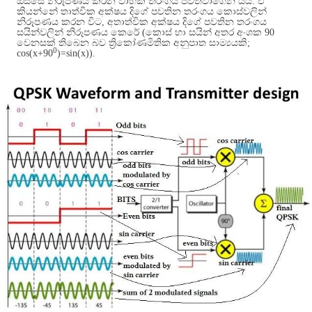
ඔස්සේ නිරූපණය කරන වාහක තරංගය පවත්වාගෙන යයි
.
ඒ
කියන්නේ තාත්වික අක්ෂය දිගේ පවතින තරංගය කොස්වලින්
නිරූපණය කරන විට
,
අතාත්වික අක්ෂය දිගේ පවතින තරංගය
සයින්වලින් නිරූපණය කෙරේ
(
කොස් හා සයින් අතර අංශක
90
වෙනසක් තිබෙන බව ත්‍රිකෝණමිතික අනුපාත සාම්‍යයකි
;
0
cos(x+90
)=sin(x)).