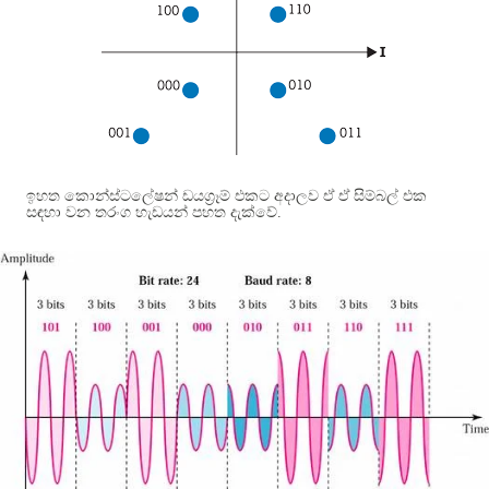
ඉහත කොන්ස්ටලේෂන් ඩයග්‍රෑම් එකට අදාලව ඒ ඒ සිම්බල් එක
සඳහා වන තරංග හැඩයන් පහත දැක්වේ
.