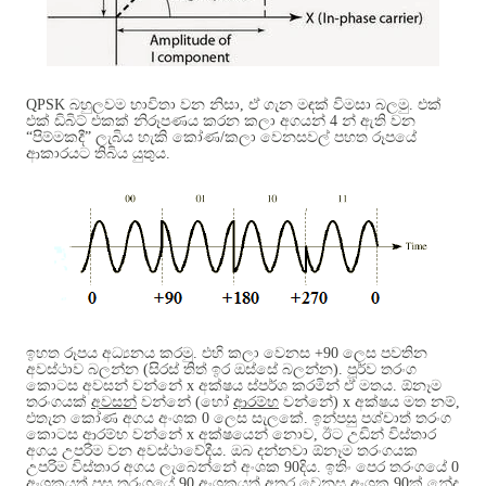
QPSK
බහුලවම භාවිතා වන නිසා
,
ඒ ගැන මඳක් විමසා බලමු
.
එක්
එක් ඩිබිට් එකක් නිරූපණය කරන කලා අගයන්
4
න් ඇති වන
“පිම්මකදී” ලැබිය හැකි කෝණ
/
කලා වෙනසවල් පහත රූපයේ
ආකාරයට තිබිය යුතුය
.
ඉහත රූපය අධ්‍යනය කරමු
.
එහි කලා වෙනස
+90
ලෙස පවතින
අවස්ථාව බලන්න
(
සිරස් තිත් ඉර ඔස්සේ බලන්න
).
පූර්ව තරංග
කොටස අවසන් වන්නේ
x
අක්ෂය ස්පර්ශ කරමින් ඒ මතය
.
ඕනෑම
තරංගයක්
අවසන්
වන්නේ
(
හෝ
ආරම්භ
වන්නේ
) x
අක්ෂය මත නම්
,
එතැන කෝණ අගය අංශක
0
ලෙස සැලකේ
.
ඉන්පසු පශ්චාත් තරංග
කොටස ආරම්භ වන්නේ
x
අක්ෂයෙන් නොව
,
ඊට උඩින් විස්තාර
අගය උපරිම වන අවස්ථාවේදීය
.
ඔබ දන්නවා ඕනෑම තරංගයක
උපරිම විස්තාර අගය ලැබෙන්නේ අංශක
90
දිය
.
ඉතිං පෙර තරංගයේ
0
අංශකයත් පසු තරංගයේ
90
අංශකයත් අතර වෙනස අංශක
90
ක් නේද