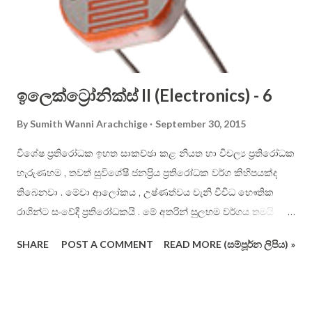
pronounced. In English, you just place the vowel just after
the constant. For example: ...
ඉලෙක්ට්‍රෝනික්ස් II (Electronics) - 6
By
Sumith Wanni Arachchige
September 30, 2015
විශේෂ ප්‍රතිරෝධක ඉහත සාකච්ඡා කළ නියත හා විචල්‍ය ප්‍රතිරෝධක
හැරුණහම , තවත් සුවිශේෂී ජනප්‍රිය ප්‍රතිරෝධක වර්ග කිහිපයක්ද
තිබෙනවා . මේවා ආලෝකය , උෂ්ණත්වය වැනි විවිධ භෞතික
රාශින්ට සංවේදී ප්‍රතිරෝධකයි . මේ අතරින් සුලභම වර්ගය තමයි
ආලෝකයට සංවේදී ප්‍රතිරෝධක වර්ගය . මේවා ප්‍රකාශ - ප්‍රතිරෝධක
SHARE
POST A COMMENT
READ MORE (සම්පූර්න ලිපිය) »
(photoresistor) හෝ “ආලෝකයට සංවේදී ප්‍රතිරෝධක” (Light
Dependent Resistor – LDR) ලෙස හැඳින් වෙනවා . එහි සාමාන්‍ය
භාහිර හැඩය පහත දැක්වේ . මෙම ප්‍රතිරෝධයේ හිස මත
තිබෙන්නේ ආලෝකයට ඉතා සංවේදී කැඩ්මියම් සල්ෆයිඩ් (CdS),