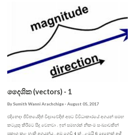
ලෙඩ් සල්ෆයිඩ් (PbS), කැඩ්මියම් සෙලිනයිඩ් (CdSe) ආදී යම්
රසායනික ද්‍රව්‍යයකි . එම ද්‍රව්‍යයන්වල ඉතා ඉහල ( බොහෝවිට 500k
ohm වැනි ) ප්‍රතිරෝධි අගයන් තිබේ . එහෙත් ඒ මතට ආලෝකය
වැටෙන විට , ප්‍රතිරෝධි අගය සීඝ්‍රයෙන් පහළ යයි ( බොහෝවිට ඕම්
500 වැනි ). මෙහිදී කිව යුතු වැදගත් කරුණ නම් , ඉහත සඳහන් කළ
( හා නොකළ ) ආලෝක සංවේදී රසායනික ද්‍රව්‍ය එකම ආකාරයෙන්
ආලෝකයට සංවේදී නොවේ . සමහර ඒවා “ආලෝකයේ රතු
පැත්තට” ( ඒ කියන්නේ දිගු තරංග ආයාම සහිත ආලෝකයට )
සංවේදිතාව දක්වන අතර , තවත් සමහර ඒවා “ආලෝකයේ නිල් /
ද...
දෛශික (vectors) - 1
By
Sumith Wanni Arachchige
August 05, 2017
එදිනෙදා ජීවිතයේදිත් විද්‍යාවේදිත් අපට විවිධාකාරයේ අගයන් සමඟ
කටයුතු කිරීමට සිදු වෙනවා . ඉන් සමහරක් නිකංම සංඛ්‍යාවකින්
ප්‍රකාශ කළ හැකි අගයන්ය . අඹ ගෙඩි 4 ක් , ළමයි 6 දෙනෙක් ආදී