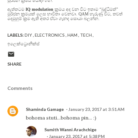
මූර්ජන ක්‍රමය යොදා ගනී
.
ඇත්තටම
IQ modulation
ක්‍රමය අද වන විට ඉතාම “බුද්ධිමත්”
මූර්ජන ක්‍රමයක් ලෙස භාවිතා වෙනවා
. QAM
හැරුණු විට
,
තවත්
දෙමුහුම් ක්‍රම ඇති අතර ඒවා ගැනද සොයා බලන්න
.
LABELS:
DIY
ELECTRONICS
HAM
TECH
ඉලෙක්ට්‍රොනික්ස්
SHARE
Comments
Shaminda Gamage
January 23, 2017 at 3:51 AM
bohoma stuti...bohoma pin... :)
Sumith Wanni Arachchige
January 23, 2017 at 5:38 PM