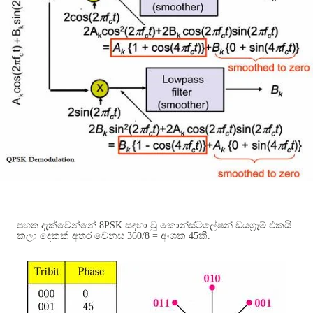
පහත දැක්වෙන්නේ
8PSK
සඳහා වූ කොන්ස්ටලේෂන් ඩයග්‍රෑම් එකයි
.
කලා දෙකක් අතර වෙනස
360/8 =
අංශක
45
කි
.