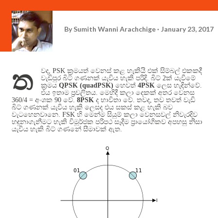
By
Sumith Wanni Arachchige
January 23, 2017
ත
වද
, PSK
ක්‍රමයත් වෙනස් කළ හැකියි එක් සිම්බල් එකකදී
වැඩිපුර බිට් ගණනක් යැවිය හැකි පරිදි
.
බිට්
2
ක් යැවීමේ
ක්‍රමය
QPSK (quadPSK)
හෙවත්
4PSK
ලෙස හැඳින්වේ
.
එය ඉතාම ප්‍රචලිතය
.
මෙහිදී කලා දෙකක් අතර වෙනස
360/4 =
අංශක
90
වේ
.
8PSK
ද භාවිතා වේ
.
තවද
,
තව තවත් වැඩි
බිට් ගණනක් යැවිය හැකි ලෙසද එය සකස් කළ හැකි බව
වැටහෙනවානෙ
. FSK
හි මෙන්ම සියුම් කලා වෙනසවල් නිවැරදිව
හඳුනාගැනීමට හැකි විමූර්ජක පරිපථ සෑදීම ප්‍රායෝගිකව අපහසු නිසා
යැවිය හැකි බිට් ගණනේ සීමාවක් ඇත
.