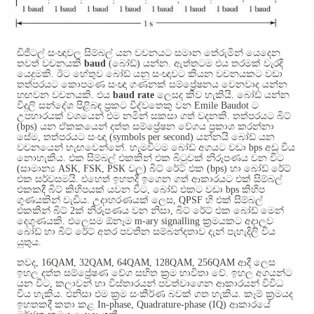
ඩිජිටල් සංඥාවල සිම්බල් යන වචනයට සමාන තේරුමින් යෙදෙන
තවත් වචනයකි
baud
(
බෝඩ්
)
යන්න
.
ඇත්තටම එය තරමක් වැරදි
යෙදුමකි
.
ඊට හේතුව බෝඩ් යනු සංඥාවට කියන වචනයකට වඩා
තත්පරයට කොපමණ සංඥා ගණනක් සම්ප්‍රේෂනය වෙනවාද යන්න
හඟවන වචනයකි
.
එය
baud rate
ලෙසද කිව හැකියි
.
බෝඩ් යන්න
විදුලි සන්දේශ පිළිබඳ ප්‍රකට විද්වතෙකු වන
Emile Baudot
ට
උපහාරයක් වශයෙන් එම නමින් සකසා ගත් වදනකි
.
තත්පරයට බිට්
(bps)
යන ඒකකයෙන් දත්ත සම්ප්‍රේෂන වේගය ප්‍රකාශ කරන්නා
සේම
,
තත්පරයට සංඥා
(symbols per second)
යන්නයි බෝඩ් යන
වචනයෙන් හැඟවෙන්නේ
.
හැමවිටම බෝඩ් අගයට වඩා
bps
අඩු විය
නොහැකිය
.
එක සිම්බල් එකකින් එක බිටුවක් නිරූපණය වන විට
(
සාමාන්‍ය
ASK, FSK, PSK
වල
)
බිට් රේට් එක
(bps)
හා බෝඩ් රේට්
එක සර්වසමයි
.
එහෙත් ඉහතදී ඉගෙන ගත් ආකාරයට එක් සිම්බල්
එකකදී බිට් කිහිපයක් යවන විට
,
බෝඩ් එකට වඩා
bps
කිහිප
ගුණයකින් වැඩිය
.
උදාහරණයක් ලෙස
, QPSF
හි එක් සිම්බල්
එකකින් බිට්
2
ක් නිරූපණය වන නිසා
,
බිට් රේට් එක බෝඩ් මෙන්
දෙගුණයකි
.
එලෙසම ඕනෑම
m-ary signalling
ක්‍රමයකට අදාලව
බෝඩ් හා බිට් රේට් අතර පවතින සම්බන්දතාව දැන් පැහැදිලි විය
යුතුය
.
තවද
, 16QAM, 32QAM, 64QAM, 128QAM, 256QAM
ආදී ලෙස
ඉහල දත්ත සම්ප්‍රේෂණ වේග සහිත ක්‍රම භාවිතා වේ
.
ඉහල අගයන්ට
යන විට
,
කලාවන් හා විස්තාරයන් පවත්වාගෙන ආකාරයන් විවිධ
විය හැකිය
.
එනිසා එම ක්‍රම සංකීර්ණ බවක් ගත හැකිය
.
කෑම් ක්‍රමයද
ඉහතකදී කතා කළ
In-phase, Quadrature-phase (IQ)
ආකාරයේ