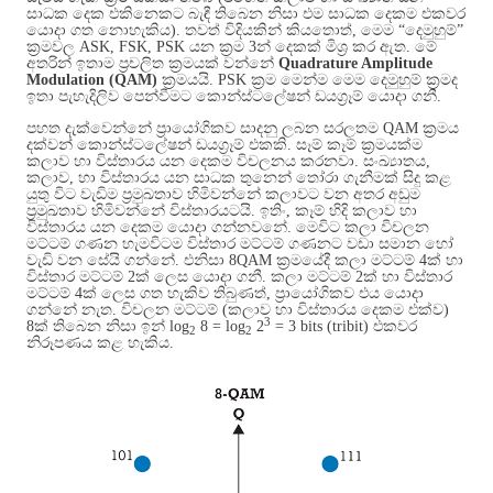
සාධක දෙක එකිනෙකට බැඳී තිබෙන නිසා එම සාධක දෙකම එකවර
යොදා ගත නොහැකිය
).
තවත් විදියකින් කියතොත්
,
මෙම “දෙමුහුම්”
ක්‍රමවල
ASK, FSK, PSK
යන ක්‍රම
3
න් දෙකක් මිශ්‍ර කර ඇත
.
මේ
අතරින් ඉතාම ප්‍රචලිත ක්‍රමයක් වන්නේ
Quadrature Amplitude
Modulation (QAM)
ක්‍රමයයි
. PSK
ක්‍රම මෙන්ම මෙම දෙමුහුම් ක්‍රමද
ඉතා පැහැදිලිව පෙන්වීමට කොන්ස්ටලේෂන් ඩයග්‍රෑම් යොදා ගනී
.
පහත දැක්වෙන්නේ ප්‍රායෝගිකව සාදනු ලබන සරලතම
QAM
ක්‍රමය
දක්වන් කොන්ස්ටලේෂන් ඩයග්‍රෑම් එකකි
.
සෑම් කෑම් ක්‍රමයක්ම
කලාව හා විස්තාරය යන දෙකම විචලනය කරනවා
.
සංඛ්‍යාතය
,
කලාව
,
හා විස්තාරය යන සාධක තුනෙන් තෝරා ගැනීමක් සිදු කළ
යුතු විට වැඩිම ප්‍රමුඛතාව හිමිවන්නේ කලාවට වන අතර අඩුම
ප්‍රමුඛතාව හිමිවන්නේ විස්තාරයටයි
.
ඉතිං
,
කෑම් හිදි කලාව හා
විස්තාරය යන දෙකම යොදා ගන්නවනේ
.
මෙවිට කලා විචලන
මට්ටම් ගණන හැමවිටම විස්තාර මට්ටම් ගණනට වඩා සමාන හෝ
වැඩි වන සේයි ගන්නේ
.
එනිසා
8QAM
ක්‍රමයේදී කලා මට්ටම්
4
ක් හා
විස්තාර මට්ටම්
2
ක් ලෙස යොදා ගනී
.
කලා මට්ටම්
2
ක් හා විස්තාර
මට්ටම්
4
ක් ලෙස ගත හැකිව තිබුණත්
,
ප්‍රායෝගිකව එය යොදා
ගන්නේ නැත
.
විචලන මට්ටම්
(
කලාව හා විස්තාරය දෙකම එක්ව
)
3
8
ක් තිබෙන නිසා ඉන්
log
8 = log
2
= 3 bits (tribit)
එකවර
2
2
නිරූපණය කළ හැකිය
.