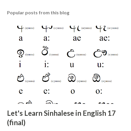
t
a
Popular posts from this blog
C
o
m
m
e
n
t
Let's Learn Sinhalese in English 17
(final)