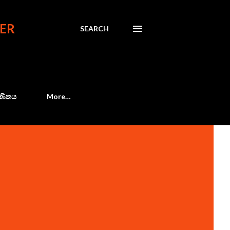
ER
SEARCH
 ගණිතය
More…