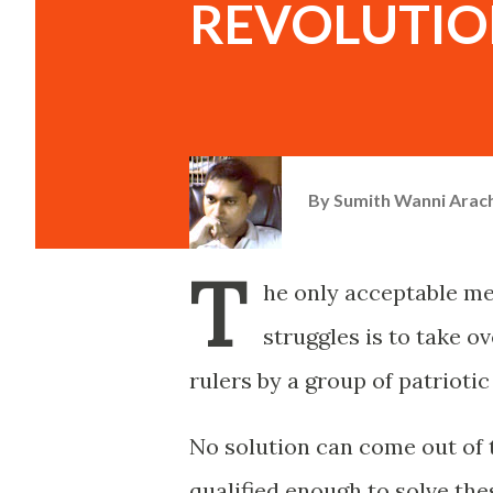
REVOLUTIO
By
Sumith Wanni Arac
T
he only acceptable me
struggles is to take 
rulers by a group of patriotic 
No solution can come out of 
qualified enough to solve th