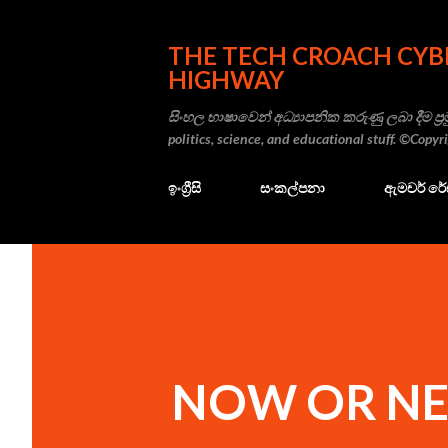
THE TECH CROACH CYB
HIGHWAY
සිංහල භාෂාවෙන් අධ්‍යාපනික කරුණු ලබා දීම ප්‍රම
politics, science, and educational stuff. ©Copy
ඉංග්‍රීසි
සංකල්පනා
ඇමචර් ර
NOW OR NE