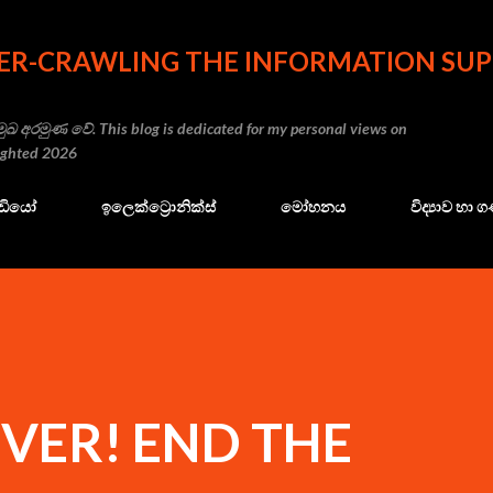
Skip to main content
ER-CRAWLING THE INFORMATION SUP
ුඛ අරමුණ වේ. This blog is dedicated for my personal views on
righted 2026
ේඩියෝ
ඉලෙක්ට්‍රොනික්ස්
මෝහනය
විද්‍යාව හා
VER! END THE