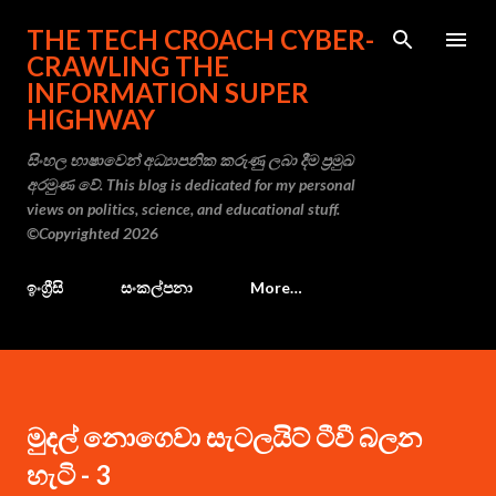
Skip to main content
THE TECH CROACH CYBER-
CRAWLING THE
INFORMATION SUPER
HIGHWAY
සිංහල භාෂාවෙන් අධ්‍යාපනික කරුණු ලබා දීම ප්‍රමුඛ
අරමුණ වේ. This blog is dedicated for my personal
views on politics, science, and educational stuff.
©Copyrighted 2026
ඉංග්‍රීසි
සංකල්පනා
More…
මුදල් නොගෙවා සැටලයිට් ටීවී බලන
හැටි - 3