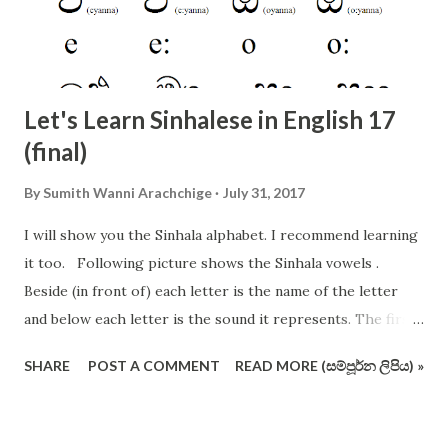
Let's Learn Sinhalese in English 17
(final)
By
Sumith Wanni Arachchige
July 31, 2017
I will show you the Sinhala alphabet. I recommend learning
it too. Following picture shows the Sinhala vowels .
Beside (in front of) each letter is the name of the letter
and below each letter is the sound it represents. The first
12 vowels are very important. The following picture shows
SHARE
POST A COMMENT
READ MORE (සම්පූර්න ලිපිය) »
the consonants of Sinhala alphabet (not in the conventional
order and format). I have crossed out some letters which
are redundant and useless (I vehemently support removing