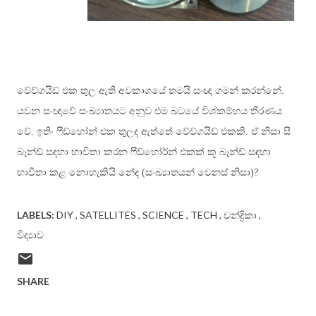
වේව්ගයිඩ් එක තුල ඇති අවකාශයේ තමයි සංඥා ගමන් කරන්නේ.
යවන සංඥාවේ සංඛ්‍යාතයට අනුව එම බටයේ විශ්කම්භය තීරණය
වේ. ඉතිං ෆීඩ්හෝන් එක තුලද ඇත්තේ වේව්ගයිඩ් එකකි. ඒ නිසා සී
බෑන්ඩ් සඳහා භාවිතා කරන ෆීඩ්හෝර්න් එකක් කූ බෑන්ඩ් සඳහා
භාවිතා කළ නොහැකියි නේද (සංඛ්‍යාතයන් වෙනස් නිසා)?
LABELS:
DIY
SATELLITES
SCIENCE
TECH
චන්ද්‍රිකා
විද්‍යාව
SHARE