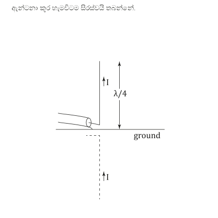
ඇන්ටනා කූර හැමවිටම සිරස්වයි තබන්නේ.