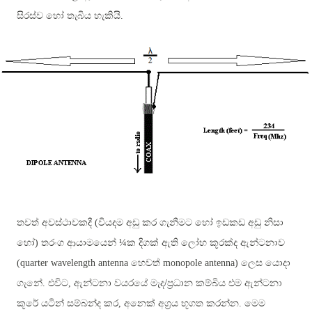
සිරස්ව හෝ තැබිය හැකියි.
තවත් අවස්ථාවකදී (වියදම අඩු කර ගැනීමට හෝ ඉඩකඩ අඩු නිසා
හෝ) තරංග ආයාමයෙන්
¼
ක දිගක් ඇති ලෝහ කූරක්ද ඇන්ටනාව
(quarter wavelength antenna
හෙවත් monopole antenna
)
ලෙස යොදා
ගැනේ. එවිට, ඇන්ටනා වයරයේ මැද/ප්‍රධාන කම්බිය එම ඇන්ටනා
කූරේ යටින් සම්බන්ද කර, අනෙක් අග්‍රය භූගත කරන්න. මෙම