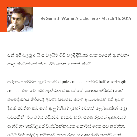
By
Sumith Wanni Arachchige
March 15, 2019
දැන් අපි බලමු ඇයි සැටලයිට් ටීවී වලදී දීසියක් ආකාරයෙන් ඇන්ටනා
සාදා තිබෙන්නේ කියා. ඊට හේතු දෙකක් තිබේ.
සරලතම සම්මත ඇන්ටනාව
dipole antenna
හෙවත්
half wavelength
antenna
එක වේ
.
එම ඇන්ටනාව සාදන්නේ ග්‍රහනය කිරීමට (හෝ
සම්ප්‍රේෂනය කිරීමට) අවශ්‍ය සංඥාවේ තරංග ආයාමයෙන් හරි අඩක
දිගක් පවතින තඹ හෝ ඇලුමිනියම් (හෝ වෙනත් ලෝහයකින් සෑදූ)
බටයකිනි. එම බටය හරියටම දෙකට කඩා පහත රූපයේ ආකාරයට
ඇන්ටනා කේබලයේ වයර්/සන්නායක කොටස් දෙක සවි කරන්න.
මෙම ඩයිපෝල් ඇන්ටනාව පහත රූපයේ ආකාරයට තිරස්ව හෝ