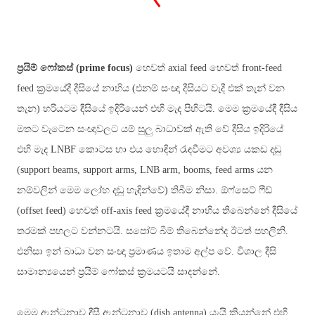
ප්‍රයිම් ෆෝකස්
(prime focus)
හෙවත්
axial feed හෙවත් front-feed
feed
ක්‍රමයේදී දීසියේ නාභිය (එනම් සංඥා දීසියට වැදී එක් තැන් වන
තැන) හරියටම දීසියේ ඉදිරියෙන් එහි මැද පිහිටයි. මෙම ක්‍රමයේදී දීසිය
මතට වැටෙන සංඥාවලට යම් සුලු බාධාවක් ඇති වේ දීසිය ඉදිරියේ
එහි මැද
LNBF කොටස හා එය හොඳින් රැඳවීමට අවශ්‍ය යකඩ දඬු
(support beams, support arms, LNB arm, booms, feed arms
යන
නම්වලින් මෙම ලෝහ දඬු හැඳින්වේ
) තිබීම නිසා
. ඕෆ්සෙට් ෆීඩ්
(offset feed)
හෙවත්
off-axis feed
ක්‍රමයේදී නාභිය තිබෙන්නේ දීසියේ
තරමක් පහලට වන්නටයි. සපෝට් බීම් තිබෙන්නේද ඊටත් පහලිනි.
එනිසා ඉන් බාධා වන සංඥා ප්‍රමාණය ඉතාම අල්ප වේ. විශාල දීසි
සාමාන්‍යයෙන් ප්‍රයිම් ෆෝකස් ක්‍රමයටයි සාදන්නේ.
මෙම ඇන්ටනාව දීසී ඇන්ටනාව
(dish antenna) යැයි කියන්නේ එහි