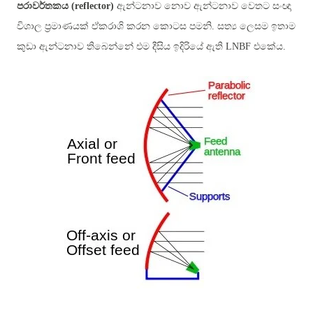
පරාවර්තකය (reflector)
ඇන්ටනාව නොව ඇන්ටනාව වෙතට සංඥා
විශාල ප්‍රමාණයක් ඒකරාශි කරන කොටස පමනි. සත්‍ය ලෙසම ඉතාම
කුඩා ඇන්ටනාව තිබෙන්නේ එම දීසිය ඉදිරියේ ඇති LNBF එකේය.