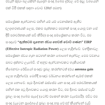
එවැනි කුඩා බලයකින් සෑදෙන සංඥා ඉබේම දුර්වල වේ (දළ වශයෙන්
එක් ටීපී එකක් සඳහා වොට් 120ක් පමන).
සම්ප්‍රේෂක ඇන්ටනාව මඟින් යම් යම් වෙනස්කම් ඇතිව
(උදාහරණයක් ලෙස, එකම පැත්තකට පමනක් සංඥා යොමු වන සේ
දීසි පරාවර්තකයක් සවි කිරීම) සංඥා සම්ප්‍රේෂනය කරන විට, එම
සංඥාවේ
“ඇත්තටම දැනෙන ජවය හෙවත් වොට් ගණන”
EIRP
(Effective Isotropic Radiation Power)
ලෙස හැඳින්වේ. චන්ද්‍රිකාවල
සම්ප්‍රේෂන ජවය ගැන සටහන් කරන බොහෝ තැන්වල මෙම වචනය
ඔබට දක්නට ලැබේවි. ඒ අනුව ඇන්ටනාවකට හැකියාවක්
තිබෙනවා රේඩියෝ සංඥාව ප්‍රබල කරන්නටත් (එය
antenna gain
ලෙස හැඳින්වේ). මෙහිදී සංඥාව වර්ධනය කරන්නේ ඈම්ප් එකක්
ලෙස නොවේ. සෑම දිශාවක් ඔස්සේම යන සංඥා යම් පරාවර්තකයක්
මඟින් එක පටු දිශාවකට යොමු කරන විට, එම දිශාව ඔස්සේ වැඩි/
ප්‍රබල සංඥා ඉබේම සෑදේ (ටෝච් එකෙන් කරන වැඩේමයි). එවිට එම
සංඥා වැටෙන ප්‍රදේශයේ ප්‍රබල සංඥා හසු වේ (ඒ කියන්නේ වැඩි