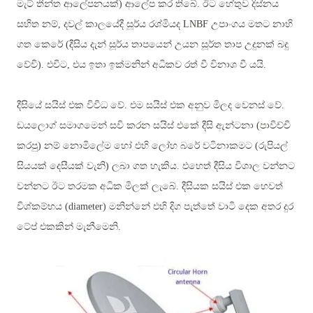
මැට් තීන්ත ආලේපනයක්) ආලේප කර තිබේ. ඊට හේතුව දිස්නය
සහිත නම්, දවල් කාලයේදී සූර්ය රශ්මියද
LNBF උපාංගය මතට නාභි
ගත කෙරේ (
දීසිය දැන් සූර්ය තාපයෙන් උයන සූර්ත තාප උදුනක් බදු
වේවි)
. එවිට, එය ඉතා ඉක්මනින් අධිකව රත් වී විනාශ වී යයි.
දීසියේ සයිස් එක විවිධ වේ. එම සයිස් එක අනුව මිලද වෙනස් වේ.
ඩයලොග් සමාගමෙන් සවි කරන සයිස් එකේ දීසි ඇන්ටනා (පාවිච්චි
කරපු) නම් නොමිලේම හෝ එහි ලෝහ බරේ වටිනාකමට (රුපියල්
සියයක් දෙසීයක් වැනි) ලබා ගත හැකිය. එහෙත් දීසිය විශාල වන්නට
වන්නට ඊට තරමක අධික මිලක් ලැබේ. දීසියක සයිස් එක හෙවත්
විශ්කම්භය
(diameter)
මනින්නේ එහි දිග පැත්තේ වාටි දෙක අතර දුර
ටේප් එකකින් මැනීමෙනි.