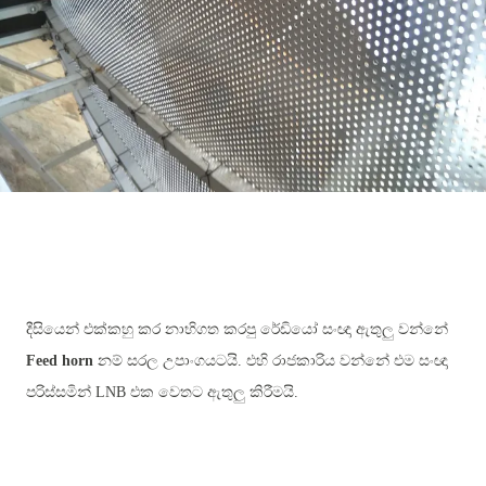
දීසියෙන් එක්කහු කර නාභිගත කරපු රේඩියෝ සංඥා ඇතුලු වන්නේ
Feed horn
නම් සරල උපාංගයටයි. එහි රාජකාරිය වන්නේ එම සංඥා
පරිස්සමින් LNB එක වෙතට ඇතුලු කිරීමයි.