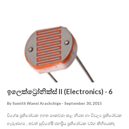
these pesky letters from the operating alphabet ). Actually
you should remember all the letters, but I suggest you to
use only the letters that are not crossed out. Sinhala
alphabet is phonetic (that is, each letter shall have one
dedicated sound only), therefore it is easier to use than
English alphabet. Consonant letters cannot be sounded on
their own, and you have to use vowels to aid in them to be
pronounced. In English, you just place the vowel just after
the constant. For example: ...
ඉලෙක්ට්‍රෝනික්ස් II (Electronics) - 6
By
Sumith Wanni Arachchige
September 30, 2015
විශේෂ ප්‍රතිරෝධක ඉහත සාකච්ඡා කළ නියත හා විචල්‍ය ප්‍රතිරෝධක
හැරුණහම , තවත් සුවිශේෂී ජනප්‍රිය ප්‍රතිරෝධක වර්ග කිහිපයක්ද