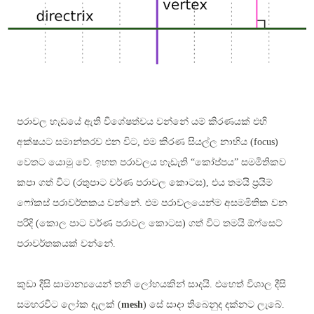
පරාවල හැඩයේ ඇති විශේෂත්වය වන්නේ යම් කිරණයක් එහි
අක්ෂයට සමාන්තරව එන විට, එම කිරණ සියල්ල නාභිය
(focus)
වෙතට යො
මු
වේ.
ඉහත පරාවලය හැඩැති “කෝප්පය” සමමිතිකව
කපා ගත් විට (රතුපාට වර්ණ පරාවල කොටස), එය තමයි ප්‍රයිම්
ෆෝකස් පරාවර්තකය වන්නේ. එම පරාවලයෙන්ම අසමමිතික වන
පරිදි (කොල පාට වර්ණ පරාවල කොටස) ගත් විට තමයි ඕෆ්සෙට්
පරාවර්තකයක් වන්නේ.
කුඩා දීසි සාමාන්‍යයෙන් තනි ලෝහයකින් සාදයි. එහෙත් විශාල දීසි
සමහරවිට ලෝක දැලක්
(
mesh
)
සේ සාදා තිබෙනුද දක්නට ලැබේ.