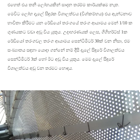
එහෙත් එය තනි ලෝහයකින් සාදන තරම්ම කාර්යක්ෂම නැත.
මෙවිට ලෝහ දැලේ සිඳුරක විශාලත්වය (විශ්කම්භය) එය ඇන්ටනාව
භාවිතා කිරීමට යන රේඩියෝ තරංගයේ තරංග ආයාමය මෙන් 1/10 ක
ගුණයකට වඩා අඩු විය යුතුය. උදාහරණයක් ලෙස, ගිගිහර්ට්ස් 1ක
රේඩියෝ තරංගවල තරංග ආයාමය සෙන්ටිමීටර් 30ක් වන නිසා, එම
සංඛ්‍යාතය සඳහා යොදා ගන්නේ නම් දීසි දැලේ සිඳුරේ විශාලත්වය
සෙන්ටිමීටර් 3ක් හෝ ඊට අඩු විය යුතුය. මෙම දැලේ සිඳුරේ
විශාලත්වය අඩු වන තරමට හොඳය.