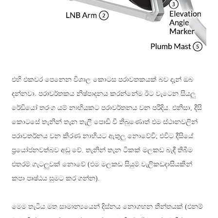
එහි එකවර පෙනෙන විශාල කොටස පරාවතකයක් බව දැන් ඔබ
දන්නවා. පරාවර්තකය නිෂ්පාදනය කරන්නේම ඊට වැටෙන සියලු
රේඩියෝ තරංග යම් නාභියකට පරාවර්තනය වන පරිදිය. එනිසා, දීසි
කොටසේ තැනින් තැන තැලී පොඩි වී තිබුණොත් එම ස්ථානවලින්
පරාවතර්නය වන කිරණ නාභියට ඇතුලු නොවේවි; එවිට දීසියේ
ප්‍රයෝජනවත්බව අඩු වේ. තැනින් තැන ටිකක් මලකඩ බැඳී තිබීම
එතරම් ගැටලුවක් නොවේ (එම මලකඩ සියුම් වැලිකඩදාසියකින්
කපා පෘෂ්ඨය සුමට කර ගන්න).
මෙම තැටිය මත සාමාන්‍යයෙන් දිස්නය නොගහන තීන්තයක් (එනම්