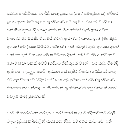
සාමාන්‍ය රේඩියෝ හා ටීවී සංඥා ග්‍රහනය (හෝ සම්ප්‍රේෂනය) කිරීමට
ඉහත ආකාරයට සැකසූ ඇන්ටනාවකට හැකිය. එහෙත් චන්ද්‍රිකා
සන්නිවේදනයේදී යොදා ගන්නේ ගිගාහර්ට්ස් වැනි ඉතා අධික
සංඛ්‍යාත පරාසයකි. ඒවායේ තරංග ආයාමය
(wavelength)
ඉතා කුඩා
අගයන් වේ
(
සෙන්ටිමීටර් ගණනක්
).
ඉතිං එවැනි කුඩා අගයක අඩක්
හෝ කාලක් වන සේ යම් කම්බයක දිගක් ගත් විට එම ඇන්ටනාව
ඉතාම කුඩා එකක් වේවි (හරියට ගිනිකූරක් වගේ)
.
එය කුඩා වීමේදී
ඇති වන ගැටලුව තමයි
,
අවකාශයේ පැතිර තිබෙන රේඩියෝ සංඥා
එම ඇන්ටනාවේ
“
වදින්නේ” ඉතා අඩු ප්‍රමානයක් වීම (ඇන්ටනාව
එතරම්ම කුඩා නිසා). ඒ කියන්නේ ඇන්ටනාවට හසු වන්නේ ඉතාම
ස්වල්ප සංඥා ප්‍රමානයකි.
දෙවැනි කාරණයත් සරලය. පෙර විස්තර කළා චන්ද්‍රිකාවකට විදුලි
බලය සූර්යකෝෂවලින් සැපයෙන නිසා එම අගය කුඩා බව. ඉතිං