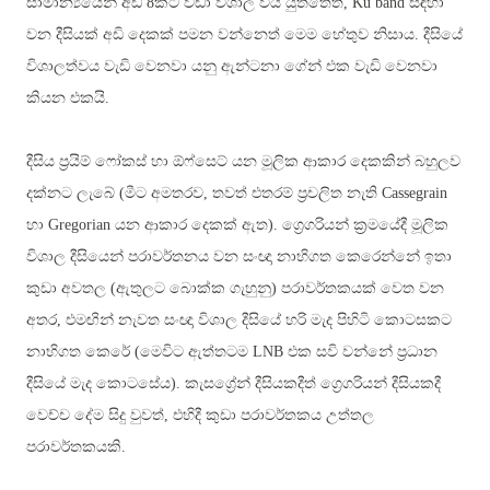
සාමාන්‍යයෙන් අඩි 8කට වඩා විශාල විය යුත්තේත්,
Ku band
සඳහා
වන දීසියක් අඩි දෙකක් පමන වන්නෙත් මෙම හේතුව නිසාය. දීසියේ
විශාලත්වය වැඩි වෙනවා යනු ඇන්ටනා ගේන් එක වැඩි වෙනවා
කියන එකයි.
දීසිය ප්‍රයිම් ෆෝකස් හා ඕෆ්සෙට් යන මූලික ආකාර දෙකකින් බහුලව
දක්නට ලැබේ (මීට අමතරව, තවත් එතරම් ප්‍රචලිත නැති
Cassegrain
හා Gregorian යන
ආකාර දෙකක් ඇත). ග්‍රෙගරියන් ක්‍රමයේදී මූලික
විශාල දීසියෙන් පරාවර්තනය වන සංඥා නාභිගත කෙරෙන්නේ ඉතා
කුඩා අවතල (ඇතුලට බොක්ක ගැහුනු) පරාවර්තකයක් වෙත වන
අතර, එමඟින් නැවත සංඥා විශාල දීසියේ හරි මැද පිහිටි කොටසකට
නාභිගත කෙරේ (මෙවිට ඇත්තටම LNB එක සවි වන්නේ ප්‍රධාන
දීසියේ මැද කොටසේය). කැසග්‍රේන් දීසියකදීත් ග්‍රෙගරියන් දීසියකදී
වෙච්ච දේම සිදු වුවත්, එහිදී කුඩා පරාවර්තකය උත්තල
පරාවර්තකයකි.