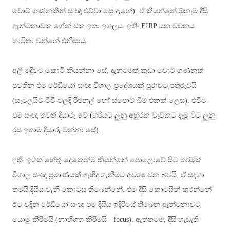
වොට් ගණනකින් සංඥා එව්වා සේ දැනේ). ඒ කියන්නේ ඕනෑම දීසි
ඇන්ටනාවක ගේන් එක ඉතා ඉහලය. ඉතිං
EIRP යන වචනය
භාවිතා වන්නේ එනිසාය.
අලි මදිවට කොටි කියන්නා සේ, දැනටමත් කුඩා වොට් ගණනක්
පවතින එම රේඩියෝ සංඥා විශාල ප්‍රදේශයක් පුරාවට පතුරුවයි
(සැටලයිට් ටීවී වලදී රීජනල් හෝ ස්පොට් බීම් එකක් ලෙස). එවිට
එම සංඥා තවත් දියාරු වේ (හරියට ලුනු අහුරක් වැවකට දැමූ විට ලුනු
රස ඉතාම දියාරු වන්නා සේ).
ඉතිං ඉහත හේතු දෙකෙන්ම කියන්නේ පොලොවේ සිට තරමක්
විශාල සංඥා ප්‍රමාණයක් ඇහිද ගැනීමට අවශ්‍ය වන බවයි. ඒ සඳහා
තමයි දීසිය වැනි කොටස තිබෙන්නේ. එම දීසි කොටසින් කරන්නේ
ඊට වදින රේඩියෝ සංඥා එම දීසිය ඉදිරියේ තිබෙන ඇන්ටනාවට
යොමු කිරීමයි (නාභිගත කිරීමයි -
focus).
ඇත්තටම, දීසි හැඩැති