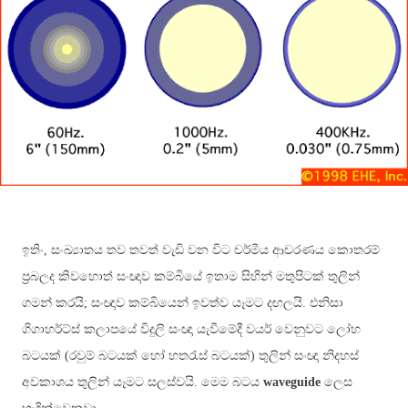
ඉතිං, සංඛ්‍යාතය තව තවත් වැඩි වන විට චර්මීය ආචරණය කොතරම්
ප්‍රබලද කිවහොත් සංඥාව කම්බියේ ඉතාම සිහින් මතුපිටක් තුලින්
ගමන් කරයි; සංඥාව කම්බියෙන් ඉවත්ව යෑමට දඟලයි. එනිසා
ගිගාහර්ට්ස් කලාපයේ විදුලි සංඥා යැවීමේදී වයර් වෙනුවට ලෝහ
බටයක් (රවුම් බටයක් හෝ හතරැස් බටයක්) තුලින් සංඥා නිදහස්
අවකාශය තුලින් යෑමට සලස්වයි. මෙම බටය
waveguide
ලෙස