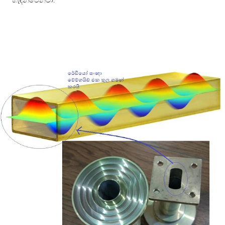
හැඳින්වෙනවා.