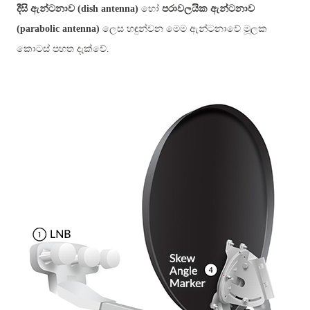
දීසි ඇන්ටනාව (dish antenna)
හෝ
පරාවලයික ඇන්ටනාව
(parabolic antenna)
ලෙස හඳුන්වන මෙම ඇන්ටනාවේ මූලක
කොටස් පහත දැක්වේ.