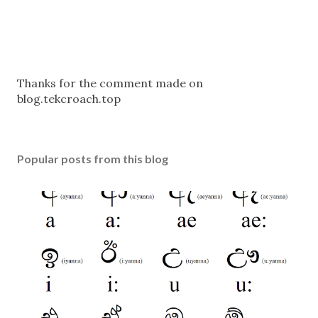
P
Thanks for the comment made on
o
blog.tekcroach.top
s
t
a
Popular posts from this blog
C
o
m
m
e
n
t