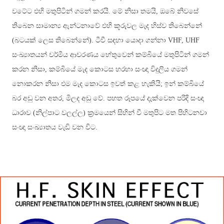
වටේට එහි මතුපිටින් ගමන් කරයි. මේ නිසා තමයි, ඔබේ නිවසේ
තිබෙන සාමාන්‍ය ඇන්ටනාවේ එහි කූරුවල මැද හිස්ව තිබෙන්නේ
(බටයක් ලෙස තිබෙන්නේ). ටීවී සඳහා යොදා ගන්නා VHF, UHF
සංඛ්‍යාතයන් චර්මීය ආචරණය හේතුවෙන් කම්බියේ මතුපිටින් ගමන්
කරන නිසා, කම්බියේ මැද කොටස
හරහා සංඥා විදුලිය ගමන්
නොකරන නිසා එම මැද කොටස
ඉවත් කළ හැකියි; ඉන් කම්බියේ
බර අඩු වන අතර, මිලද අඩු වේ.
පහත රූපයේ දැක්වෙන පරිදි සංඥා
ධාරාව (නිල්පාට වලල්ල) ක්‍රමයෙන් සිහින් වී මතුපිට මත පිහිටනවා
සංඥා සංඛ්‍යාතය වැඩි වන විට.