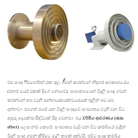
එම සංඥා ෆීඩ්හෝර්න් එක තුල ගමන් කරන්නේ නිදහස් අවකාශයේය
(එනම් වයර් එකක් දිගේ නොවේ). සාමාන්‍යයෙන් විදුලි සංඥා ගමන්
කරන්නේ තඹ වැනි සන්නායකයක්/වයරයක් තුලින් බව ඔබ
දන්නවා. එහෙත් එසේ යන විදුලි සංඥාවේ සංඛ්‍යාතය වැනි වන විට
අපූරු දෙයක්/සංසිද්ධියක් සිදු වෙනවා. එය
චර්මීය ආචරණය
(skin
effect)
ලෙස නම් කෙරේ. සංඛ්‍යාතය වැඩි වන විට කම්බියේ මැදින්
විදුලි සංඥා ගමන් කිරීමට මැලි කමක් දක්වයි; එවිට සංඥා කම්බිය