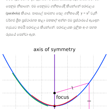
පෙනුම නිසානෙ. එම පෙනුමට ගනිතයේදී කියන්නේ පරාවලය
2
(parabola)
කියාය. පාසලේ සාමන්‍ය පෙල ගනිතයේදී
y = x
වැනි
වර්ගජ ශ්‍රිත ප්‍රස්ථාරගත කළා මතකද? අන්න එම ප්‍රස්ථාරයේ ඇඳෙන
හැඩයට තමයි පරාවලය කියන්නේ. පරාවලයක මූලික අංග පහත
රූපයේ පෙන්වා ඇත.