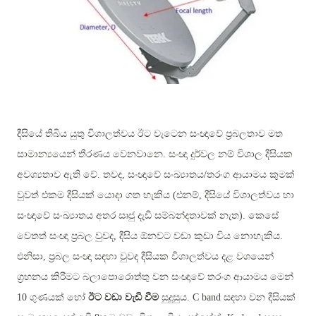
දීසියේ තිබිය යුතු විශාලත්වය ඊට වැටෙන සංඥාවේ ප්‍රබලතාව මත
සාමාන්‍යයෙන් තීරණය වෙනවානෙ. සංඥා දුර්වල නම් විශාල දීසියක
අවශ්‍යතාව ඇති වේ. තවද, සංඥාවේ සංඛ්‍යාතය/තරංග ආයාමය කුමක්
වුවත් එකම දීසියක් යොදා ගත හැකිය (එනම්, දීසියේ විශාලත්වය හා
සංඥාවේ සංඛ්‍යාතය අතර ඍජු දැඩි සම්බන්දතාවක් නැත). කෙසේ
වෙතත් සංඥා ප්‍රබල වුවද, දීසිය ඕනවට වඩා කුඩා විය නොහැකිය.
එනිසා, ප්‍රබල සංඥා සඳහා වුවද දීසියක විශාලත්වය දළ වශයෙන්
ග්‍රහනය කිරීමට බලාපොරොත්තු වන සංඥාවේ තරංග ආයාමය මෙන්
10 ගුණයක් හෝ
ඊට වඩා වැඩි වීම
සුදුසුය.
C band
සඳහා වන දීසියක්