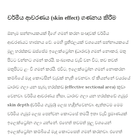
චර්මීය ආචරණය (skin effect) ගණනය කිරීම
ඕනෑම සන්නායකයක් දිගේ ගමන් කරන සංඥාවක් චර්මීය
.
ආචරණයට භාජනය වේ
මෙහි ප්‍රතිඵලයක් වශයෙන් සන්නායකයේ
(
)
,
මුලු හරස්කඩ ඔස්සේම ඉලෙක්ට්‍රෝන
ධාරාව
ගමන් නොකර
මතු
.
,
පිටට වන්නට ගමන් කරයි
සංඛ්‍යාතය වැඩි වන විට
තව තවත්
.
,
මතුපිටට ළං වී ගමන් කරයි
එවිට
ඉලෙක්ට්‍රෝන ගමන් නොකරන
.
කම්බියේ මැද කොටසින් වැඩක් නැති වෙනවා
ඒ කියන්නේ වයරයේ
(effective sectional area)
ධාරාව ගලා යන සැබෑ හරස්කඩ
කුඩා
.
,
වෙනවා
චර්මීය ආචරණය නිසා
ධාරාව ගලා යන හරස්කඩේ ගැඹුර
skin depth (
)
.
චර්මීය ගැඹුර
ලෙස හැඳින්වෙනවා
ඇත්තටම මෙම
චර්මීය ගැඹුර ලෙස පෙන්වන කොටසේ තමයි ඉතා වැඩි ප්‍රමාණයක්
.
ඉලෙක්ට්‍රෝන ගලා යන්නේ
එහෙත් තවමත් සුලු වශයෙන්
.
ඉලෙක්ට්‍රෝන කම්බියේ මැද කොටසෙත් ගමන් කරනවා
එහෙත්