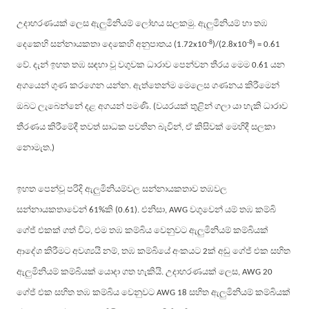
උදාහරණයක් ලෙස ඇලුමිනියම් ලෝහය සලකමු
ඇලුමිනියම් හා තඹ
.
දෙකෙහි සන්නායකතා දෙකෙහි අනුපාතය
-8
-8
(1.72x10
)/(2.8x10
) = 0.61
වේ
දැන් ඉහත තඹ සඳහා වූ වගුවක ධාරාව පෙන්වන තීරය මෙම
යන
.
0.61
අගයෙන් ගුණ කරගෙන යන්න
ඇත්තෙන්ම මෙලෙස ගණනය කිරීමෙන්
.
ඔබට ලැබෙන්නේ දළ අගයන් පමණි
වයරයක් තුළින් ගලා යා හැකි ධාරාව
. (
තීරණය කිරීමේදී තවත් සාධක පවතින බැවින්
ඒ කිසිවක් මෙහිදී සලකා
,
නොමැත
.)
ඉහත පෙන්වූ පරිදි ඇලුමිනියම්වල සන්නායකතාව තඹවල
සන්නායකතාවෙන්
කි
එනිසා
වගුවෙන් යම් තඹ කම්බි
61%
(0.61).
, AWG
ගේජ් එකක් ගත් විට
එම තඹ කම්බිය වෙනුවට ඇලුමිනියම් කම්බියක්
,
ආදේශ කිරීමට අවශ්‍යයි නම්
තඹ කම්බියේ අංකයට
ක් අඩු ගේජ් එක සහිත
,
2
ඇලුමිනියම් කම්බියක් යොදා ගත හැකියි
උදාහරණයක් ලෙස
.
, AWG 20
ගේජ් එක සහිත තඹ කම්බිය වෙනුවට
සහිත ඇලුමිනියම් කම්බියක්
AWG 18