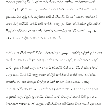
ස්පර්ශ
ෂෝට්
වීමේ අවදානම තිබෙනවා
එනිසා සාමාන්‍යයෙන්
(
)
.
කොයිල් සෑදීමට යොදා ගන්නේ පරිවරණය කරපු කම්බි වේ
තවද
.
,
ප්‍රතිරෝධය අඩු තඹ ලෝහය තමයි නිතරම වාගේ යොදා ගන්නේ
කොයිල් සෑදීමට
මෙම තඹ කම්බි ෂෙලැක් වැනි පරිවාරක ද්‍රව්‍යයකින්
.
සියුම්ව පරිවරණය කර තිබෙනවා
කොයිල් කම්බි
හෝ
. "
"
magnetic
ලෙස හැඳින්වෙන්නේ මේවා තමයි
wire
.
මෙම කොයිල් කම්බි විවිධ
මහතවල්
ගේජ්
වලින් ලබා ගත
"
" (gauge –
)
හැකිය
මහත වැඩි
එනම් අරය
විශ්කම්භය වැඩි
කම්බි හරහා වැඩි
.
(
/
)
ධාරා ප්‍රමාණයක් ගලා යා හැකියි
එතරම් රත් නොවී
ඒ කියන්නේ
(
).
ගලා යන ධාරාවට ගැලපෙන පරිදියි කම්බියේ ගේජ් එක තීරණය
කරන්නේ
එය ඕනෑම විදුලිය ගමන් කරන වයරයකට පොදු
(
කොන්දේසියක් කියා ඔබ දන්නවා
ගේජ් එක දක්වන ප්‍රධාන ක්‍රම
).
දෙකක් ලොවපුරා ප්‍රසිද්ධයි
එකක් නම් එංගලන්තයේ බිහි වූ
.
SWG
ලෙස හැඳින්වෙන සම්මතය වන අතර
අනෙක
(Standard Wire Gauge)
,