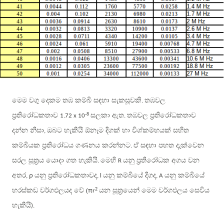
මෙම වගු දෙකම තඹ කම්බි සඳහා සැකසූවකි
තඹවල
.
ප්‍රතිරෝධකතාව
සලකා ඇත
තඹවල ප්‍රතිරෝධකතාව
-8
1.72 x 10
.
දන්න නිසා
ඔබට හැකියි ඕනෑම දිගක් හා විශ්කම්භයක් සහිත
,
කම්බියක ප්‍රතිරෝධය ගණනය කරන්නට
ඒ සඳහා පහත දැක්වෙන
.
සරල සූත්‍රය යොදා ගත හැකියි
මෙහි
යනු ප්‍රතිරෝධක අගය වන
.
R
ρ
අතර
යනු ප්‍රතිරෝධකතාවද
යනු කම්බියේ දිගද
යනු කම්බියේ
,
, l
, A
π
හරස්කඩ වර්ගඵලයද වේ
(
යන සූත්‍රයෙන් මෙම වර්ගඵලය සෙවිය
2
r
හැකියි
).