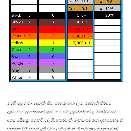
මෙහි පළමු හා දෙවැනි තීරු දෙකේ අංක ලියා තෙවැනි තීර්වේ
දැක්වෙන ඉලක්කමින් ගුණ කළ විට ලැබෙන්නේ ඉන්ඩක්ටරයේ
අගය මයික්‍රොහෙන්රි වලිනි
හතරවැනි බෑන්ඩ් එකෙන් දැක්වෙන්නේ
.
සහනතාවයි
හතරවැනි වර්ණ පටියක් නැති නම්
සහනතාවක්
.
20%