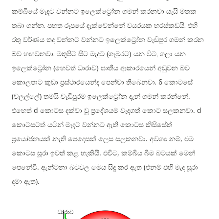
කම්බියේ මැදට වන්නට ඉලෙක්ට්‍රෝන ගමන් කරනවා යැයි මතක
.
.
තබා ගන්න
පහත රූපයේ දැක්වෙන්නේ වයරයක හරස්කඩයි
එහි
රතු වර්ණය තද වන්නට වන්නට ඉලෙක්ට්‍රෝන වැඩිපුර ගමන් කරන
.
(
)
,
බව හඟවනවා
මතුපිට සිට මැදට
ගැඹුරට
යන විට
ගලා යන
(
)
ඉලෙක්ට්‍රෝන
හෙවත් ධාරාව
ඝාතීය ආකාරයෙන් අඩුවන බව
δ
.
කොලපාට කුඩා ප්‍රස්ථාරයෙන්ද පෙන්වා තිබෙනවා
කොටසේ
(
)
.
වලල්ලේ
තමයි වැඩිපුරම ඉලෙක්ට්‍රෝන දැන් ගමන් කරන්නේ
d
. d
එහෙත්
කොටස දක්වා වූ ප්‍රදේශයම වැදගත් කොට සලකනවා
කොටසටත් යටින් මැදට වන්නට ඇති කොටස කිසිසේත්
.
,
ප්‍රයෝජනයක් නැති පෙදෙසක් ලෙස සලකනවා
අවශ්‍ය නම්
එම
.
,
කොටස සූරා ඉවත් කළ හැකියි
එවිට
කම්බිය බීම බටයක් මෙන්
.
(
පෙනේවි
ඇන්ටනා බටවල මෙය සිදු කර ඇත
එනම් එහි මැද සූරා
).
දමා ඇත