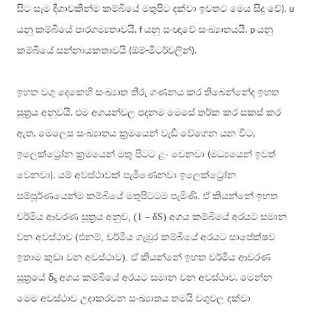
සිට සෑම දිශාවකින්ම කම්බියේ මතුපිට දක්වා ඉවතට මෙය සිදු වේ
).
u
යනු කම්බියේ පාරගම්‍යතාවයි
යනු සංඥාවේ සංඛ්‍යාතයයි
යනු
. f
. p
කම්බියේ සන්නායකතාවයි
ඕම්
මීටර්වලින්
(
-
).
ඉහත වගු දෙකෙහි සංඛ්‍යාත තීරු ගණනය කර තිබෙන්නේද ඉහත
සූත්‍රය අනුවයි
එම අගයන්වල පදනම මෙසේ තර්ක කර සකස් කර
.
ඇත
මෙලෙස සංඛ්‍යාතය ක්‍රමයෙන් වැඩි වේගෙන යන විට
.
,
ඉලෙක්ට්‍රෝන ක්‍රමයෙන් මතු පිටට ළං වෙනවා
මධ්‍යයෙන් ඉවත්
(
වෙනවා
යම් අවස්ථාවක් පැමිණෙනවා ඉලෙක්ට්‍රෝන
).
සම්පූර්ණයෙන්ම කම්බියේ මතුපිටටම පැමිණි
ඒ කියන්නේ ඉහත
.
චර්මීය ආචරණ සූත්‍රය අනුව, (1 – δS) අගය කම්බියේ අරයට සමාන
වන අවස්ථාව (එනම්, චර්මීය ගැඹුර කම්බියේ අරයට සාපේක්ෂව
ඉතාම කුඩා වන අවස්ථාව). ඒ කියන්නේ ඉහත චර්මීය ආචරණ
δ
සූත්‍රයේ
අගය කම්බියේ අරයට සමාන වන අවස්ථාව
මෙන්න
.
S
මෙම අවස්ථාව උදාකරවන සංඛ්‍යාතය තමයි වගුවල දක්වා