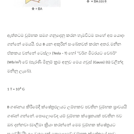
ඇත්තටම චුම්භක සමග ගනුදෙනු කරන හැමවිටම පාහේ අප යොදා
ගන්නේ මෙයයි
එය
යන අකුරින් සංඛේතවත් කරන අතර
මනින
.
B
,
ඒකකය වන්නේ ටෙස්ලා
හෝ
වර්ග මීටරයට වෙබර්
(Tesla – T)
"
"
වේ
පැරණි මිනුම් ක්‍රම අනුව මෙය ගවුස්
වලින්ද
2
(Wb/m
)
(
(Gauss) (G)
මනිනු ලැබේ
).
4
1 T = 10
G
ගණනය කිරීමේදී ක්ෂේත්‍රඵලයට ලම්භකව පවතින චුම්භක ස්‍රාවයයි
B
ගණන් ගන්නේ
පොලොවේද යම් චුම්භක ක්ෂ්‍රෙතයක් පවතින බව
.
ඔබ දන්නවා
මාලිමා ක්‍රියා කරන්නේ මෙම චුම්භක ක්ෂේත්‍රයට
(
සංවේදීවයි
දළ වශයෙන් පොලොවේ චුම්භක ක්ෂේත්‍රයේ ස්‍රාව