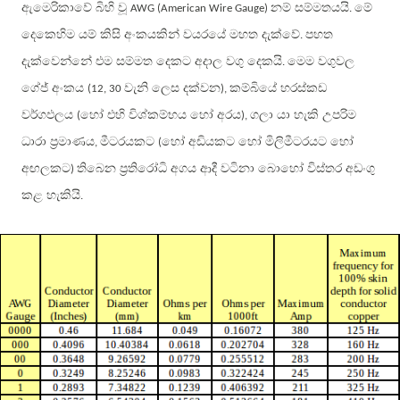
ඇමෙරිකාවේ බිහි වූ
නම් සම්මතයයි
මේ
AWG (American Wire Gauge)
.
දෙකෙහිම යම් කිසි අංකයකින් වයරයේ මහත දැක්වේ
පහත
.
දැක්වෙන්නේ එම සම්මත දෙකට අදාල වගු දෙකයි
මෙම වගුවල
.
ගේජ් අංකය
වැනි ලෙස දක්වන
කම්බියේ හරස්කඩ
(12, 30
),
වර්ගඵලය
හෝ එහි විශ්කම්භය හෝ අරය
ගලා යා හැකි උපරිම
(
),
ධාරා ප්‍රමාණය
මීටරයකට
හෝ අඩියකට හෝ මිලිමීටරයට හෝ
,
(
අඟලකට
තිබෙන ප්‍රතිරෝධි අගය ආදී වටිනා බොහෝ විස්තර අඩංගු
)
කළ හැකියි
.