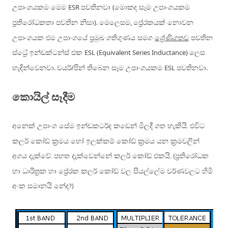
ESR
(
උපාංගයකම මෙම
පවතිනවා
මොකද සෑම උපාංගයකම
)
.
,
ප්‍රතිරෝධකතා පවතින නිසා
මෙලෙසම
ප්‍රේරකයක් නොවන
උපාංගයක එම උපාංගයේ ප්‍රමුඛ ගතිගුණය සමග
ශ්‍රේණිගතව
පවතින
ESL (Equivalent Series Inductance)
ස්ට්‍රේ ඉන්ඩක්ටන්ස් එක
ලෙස
.
/
ESL
.
හැඳින්වෙනවා
වයර්
පින් තිබෙන සෑම උපාංගයකම
පවතිනවා
කොයිල් සෑදීම
අනෙක් උපාංග සේම ඉන්ඩකටර්ද කඩෙන් මිලදී ගත හැකියි
එවිට
.
කලර් කෝඩ් ක්‍රමය හෝ ඉලක්කම් කෝඩ් ක්‍රමය යන ක්‍රමවලින්
අගය දැක්වේ
පහත දැක්වෙන්නේ කලර් කෝඩ් එකයි
ප්‍රතිරෝධක
.
. (
හා ධාරිත්‍රක හා ප්‍රේරක කලර් කෝඩ් වල සියල්ලේම වර්ණවලට හිමි
අංක සමානයි නේද
?)