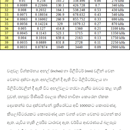
වගුවල විශ්කම්භය අඟල්
හා මිලිමීටර්
වලින් වෙන
(inches)
(mm)
වෙනම දක්වා ඇත
අඟල්වලින් දී ඇති විට මිලිමීටර්වලය හා
.
මිලිමීටර්වලින් දී ඇති විට අඟල්වලට හරවා ගැනීම ඔබටම කළ හැකි
වුවත්
පහසුව පිණිසයි එලෙස නිතර භාවිතා කෙරෙන ඒකක
,
දෙකෙන්ම එය දක්වන්නේ
ප්‍රතිරෝධය අඩි
කට කොපමණද
.
1000
,
කිලෝමීටරයකට කොපමණද යන වගත් වෙන වෙනම සටහන් කර
ඇත
යැවිය හැකි උපරිම ධාරාවද ඇත
චර්මීය ආචරණයේ බලපෑම
.
.