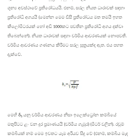
ශූන්‍ය අවස්ථාවේ ප්‍රතිරෝධයයි
එනම්
සරල නියත ධාරාවක් සඳහා
.
,
ප්‍රතිරෝධි අගයයි
මෙන්න මෙම ඩීසී ප්‍රතිරෝධය මත තමයි ඉහත
(
කිලෝමීටරයක් හෝ අඩි
කට පවතින ප්‍රතිරෝධි අගය දක්වා
1000
තිබෙන්නේ
නියත ධාරාවක් සඳහා චර්මීය ආචරණයක් නොපවතී
)
.
.
චර්මීය ආචරණය ගණනය කිරීමට සරල සූත්‍රයක්ද ඇත
එය පහත
.
දැක්වේ
.
δ
මෙහි
යනු චර්මීය ආචරණය නිසා ඉලෙක්ට්‍රෝන කම්බියේ
S
මතුපිටට ළං වන දුර ප්‍රමාණයයි
චර්මීය ගැඹුර
මීටර් වලින්
රවුම්
(
)
(
)
.
කම්බියක් නම් මෙම ඉවතට යෑම අරීයව සිදු වේ
එනම්
කම්බිය මැද
(
,