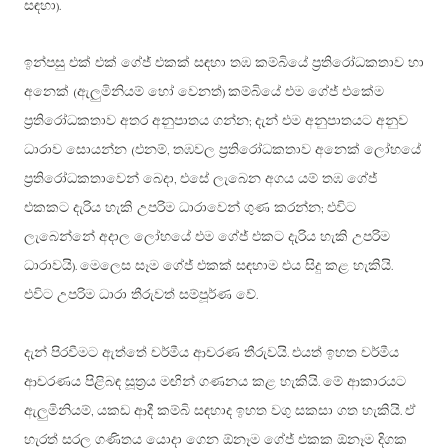
සඳහා
).
ඉන්පසු එක් එක් ගේජ් එකක් සඳහා තඹ කම්බියේ ප්‍රතිරෝධකතාව හා
අනෙක්
ඇලුමිනියම් හෝ වෙනත්
කම්බියේ එම ගේජ් එකේම
(
)
ප්‍රතිරෝධකතාව අතර අනුපාතය ගන්න
දැන් එම අනුපාතයට අනුව
;
ධාරාව සොයන්න
එනම්
තඹවල ප්‍රතිරෝධකතාව අනෙක් ලෝහයේ
(
,
ප්‍රතිරෝධකතාවෙන් බෙදා
එසේ ලැබෙන අගය යම් තඹ ගේජ්
,
එකකට දැරිය හැකි උපරිම ධාරාවෙන් ගුණ කරන්න
එවිට
;
ලැබෙන්නේ අදාල ලෝහයේ එම ගේජ් එකට දැරිය හැකි උපරිම
ධාරාවයි
මෙලෙස සෑම ගේජ් එකක් සඳහාම එය සිදු කළ හැකියි
).
.
එවිට උපරිම ධාරා තීරුවත් සම්පූර්ණ වේ
.
දැන් පිරවීමට ඇත්තේ චර්මීය ආචරණ තීරුවයි
එයත් ඉහත චර්මීය
.
ආචරණය පිළිබඳ සූත්‍රය මඟින් ගණනය කළ හැකියි
මේ ආකාරයට
.
ඇලුමිනියම්
යකඩ ආදී කම්බි සඳහාද ඉහත වගු සකසා ගත හැකියි
ඒ
,
.
හැරත් සරල ගණිතය යොදා ගෙන ඕනෑම ගේජ් එකක ඕනෑම දිගක