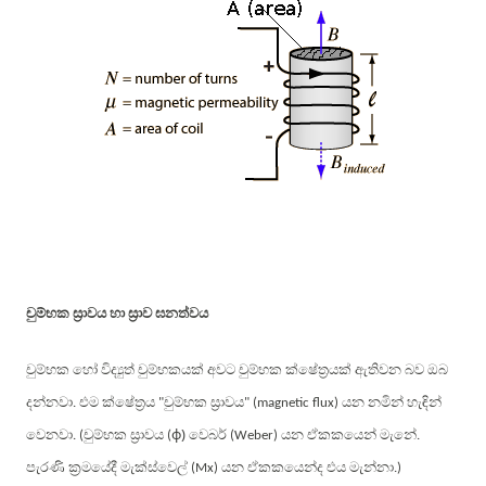
චුම්භක ස්‍රාවය හා ස්‍රාව ඝනත්වය
චුම්භක හෝ විද්‍යුත් චුම්භකයක් අවට චුම්භක ක්ෂේත්‍රයක් ඇතිවන බව ඔබ
දන්නවා
එම ක්ෂේත්‍රය
චුම්භක ස්‍රාවය
යන නමින් හැඳින්
.
"
" (magnetic flux)
ϕ
)
වෙනවා
චුම්භක ස්‍රාවය
වෙබර්
යන ඒකකයෙන් මැනේ
. (
(
(Weber)
.
පැරණි ක්‍රමයේදී මැක්ස්වෙල්
යන ඒකකයෙන්ද එය මැන්නා
(Mx)
.)