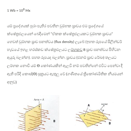
8
1 Wb = 10
Mx
යම් ප්‍රදේශයක් පුරා පැතිර පවතින චුම්භක ස්‍රාවය එම ප්‍රදේශයේ
ක්ෂේත්‍රඵලයෙන් බෙදීමෙන්
ඒකක ක්ෂේත්‍රඵලයකට චුම්භක ස්‍රාවය
"
"
හෙවත් චුම්භක ස්‍රාව ඝනත්වය
ලැබේ
ඉහත රූපයේ සිලින්ඩර්
(flux density)
(
හැඩයේ ඉහළ හරස්කඩ ක්ෂේත්‍රඵලයට
ලම්භකව
ස්‍රාව ඝනත්වය පිහිටන
B
අයුරු බලන්න
පහත රූපයද බලන්න
ස්‍රාවය
එනම් ස්‍රාව රේඛා
තලයට
).
.
(
)
ϴ
ලම්භක නොවී යම්
කෝණයකින් ඇලවී නම් පවතින්නේ එවිට පෙන්වා දී
(
ϴ
)
(
ඇති පරිදි කොස්
සූත්‍රයට ඇතුලු වේ
ගණිතයේ ත්‍රිකෝණමිතික නියමයන්
)
අනුව