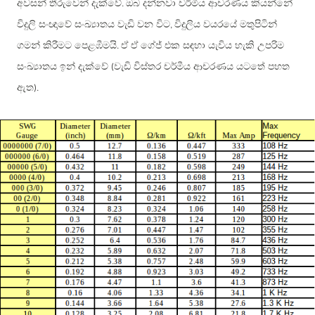
අවසන් තීරුවෙන් දැක්වේ
ඔබ දන්නවා චර්මීය ආචරණය කියන්නේ
.
විදුලි සංඥාවේ සංඛ්‍යාතය වැඩි වන විට
විදුලිය වයරයේ මතුපිටින්
,
ගමන් කිරීමට පෙළඹීමයි
ඒ ඒ ගේජ් එක සඳහා යැවිය හැකි උපරිම
.
සංඛ්‍යාතය ඉන් දැක්වේ
වැඩි විස්තර චර්මීය ආචරණය යටතේ පහත
(
ඇත
).