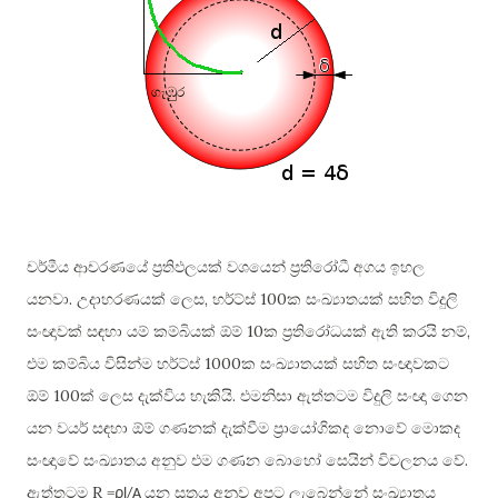
චර්මීය ආචරණයේ ප්‍රතිඵලයක් වශයෙන් ප්‍රතිරෝධී අගය ඉහල
.
,
100
යනවා
උදාහරණයක් ලෙස
හර්ට්ස්
ක සංඛ්‍යාතයක් සහිත විදුලි
10
,
සංඥාවක් සඳහා යම් කම්බියක් ඕම්
ක ප්‍රතිරෝධයක් ඇති කරයි නම්
1000
එම කම්බිය විසින්ම හර්ට්ස්
ක සංඛ්‍යාතයක් සහිත සංඥාවකට
100
.
ඕම්
ක් ලෙස දැක්විය හැකියි
එමනිසා ඇත්තටම විදුලි සංඥා ගෙන
යන වයර් සඳහා ඕම් ගණනක් දැක්වීම ප්‍රායෝගිකද නොවේ මොකද
.
සංඥාවේ සංඛ්‍යාතය අනුව එම ගණන බොහෝ සෙයින් විචලනය වේ
ρ
R =
ඇත්තටම
යන සූත්‍රය අනුව අපට ලැබෙන්නේ සංඛ්‍යාතය
l/A