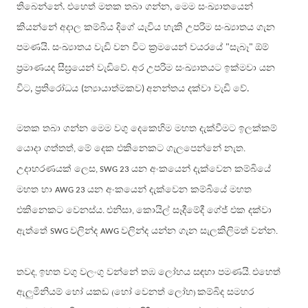
තිබෙන්නේ
එහෙත් මතක තබා ගන්න
මෙම සංඛ්‍යාතයෙන්
.
,
කියන්නේ අදාල කම්බිය දිගේ යැවිය හැකි උපරිම සංඛ්‍යාතය ගැන
පමණයි
සංඛ්‍යාතය වැඩි වන විට ක්‍රමයෙන් වයරයේ
සැබෑ
ඕම්
.
"
"
ප්‍රමාණයද සීඝ්‍රයෙන් වැඩිවේ
අර උපරිම සංඛ්‍යාතයට ඉක්මවා යන
.
විට
ප්‍රතිරෝධය
න්‍යායාත්මකව
අනන්තය දක්වා වැඩි වේ
,
(
)
.
මතක තබා ගන්න මෙම වගු දෙකෙහිම මහත දැක්වීමට ඉලක්කම්
යොදා ගත්තත්
මේ දෙක එකිනෙකට ගැලපෙන්නේ නැත
,
.
උදාහරණයක් ලෙස
යන අංකයෙන් දැක්වෙන කම්බියේ
, SWG 23
මහත හා
යන අංකයෙන් දැක්වෙන කම්බියේ මහත
AWG 23
එකිනෙකට වෙනස්ය
එනිසා
කොයිල් සෑදීමේදී ගේජ් එක දක්වා
.
,
ඇත්තේ
වලින්ද
වලින්ද යන්න ගැන සැලකිලිමත් වන්න
SWG
AWG
.
තවද
ඉහත වගු වලංගු වන්නේ තඹ ලෝහය සඳහා පමණයි
එහෙත්
,
.
ඇලුමිනියම් හෝ යකඩ
හෝ වෙනත් ලෝහ
කම්බිද සමහර
(
)