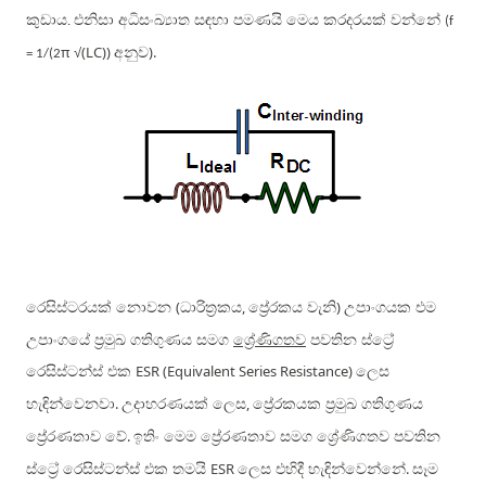
කුඩාය
එනිසා අධිසංඛ්‍යාත සඳහා පමණයි මෙය කරදරයක් වන්නේ
.
(f
π
√
(LC))
).
අනුව
= 1/(2
(
,
)
රෙසිස්ටරයක් නොවන
ධාරිත්‍රකය
ප්‍රේරකය වැනි
උපාංගයක එම
උපාංගයේ ප්‍රමුඛ ගතිගුණය සමග
ශ්‍රේණිගතව
පවතින ස්ට්‍රේ
ESR (Equivalent Series Resistance)
රෙසිස්ටන්ස් එක
ලෙස
.
,
හැඳින්වෙනවා
උදාහරණයක් ලෙස
ප්‍රේරකයක ප්‍රමුඛ ගතිගුණය
.
ප්‍රේරණතාව වේ
ඉතිං මෙම ප්‍රේරණතාව සමග ශ්‍රේණිගතව පවතින
ESR
.
ස්ට්‍රේ රෙසිස්ටන්ස් එක තමයි
ලෙස එහිදී හැඳින්වෙන්නේ
සෑම