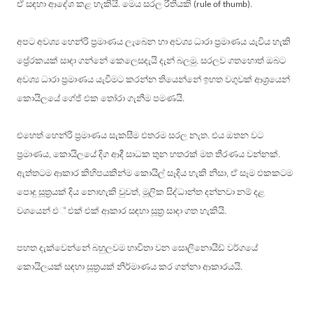
ඒ සඳහා ආදේශ කළ හැකියි
මෙය සරල රීතියකි
.
(rule of thumb).
අපට අවශ්‍ය හෙන්රි ප්‍රමාණය ලැබෙන හා අවශ්‍ය ධාරා ප්‍රමාණය යැවිය හැකි
ප්‍රේරකයක් සාදා ගන්නේ කෙලෙසදැයි දැන් බලමු
සරලව ගතහොත් ඔබට
.
අවශ්‍ය ධාරා ප්‍රමාණය යැවීමට කරන්න තියෙන්නේ ඉහත වගුවක් ආශ්‍රයෙන්
කොයිලයේ ගේජ් එක තෝරා ගැනීම පමණයි
.
එහෙත් හෙන්රි ප්‍රමාණය සැකසීම එතරම සරල නැත
එය ඔතන වට
.
ප්‍රමාණය
කොයිලයේ දිග ආදී සාධක තුන හතරක් මත තීරණය වන්නක්
,
.
ඇත්තටම ආකාර කිහිපයකින්ම කොයිල් සෑදිය හැකි නිසා
ඒ සෑම එකකටම
,
පොදු සූත්‍රයක් දිය නොහැකි වුවත්
මූලික සිද්ධාන්ත දන්නවා නම් දළ
,
වශයෙන් එ් එක් එක් ආකාර සඳහා සූත්‍ර සාදා ගත හැකියි
.
පහත දැක්වෙන්නේ බහුලවම භාවිතා වන සොලිනොයිඩ් වර්ගයේ
කොයිලයක් සඳහා සූත්‍රයක් නිර්මාණය කර ගන්නා ආකාරයයි
.