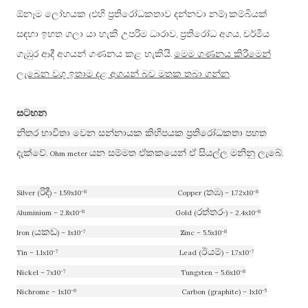
ඕනෑම ලෝහයක
එහි ප්‍රතිරෝධකතාව දන්නවා නම්
කම්බියක්
(
)
සඳහා ඉහත ගලා යා හැකි උපරිම ධාරාව
ප්‍රතිරෝධ අගය
චර්මීය
,
,
ගැඹුර ආදී අගයන් ගණනය කළ හැකියි
මෙම ගණනය කිරීමෙන්
.
ලැබෙන වගු ඉතාම දළ අගයන් බව මතක තබා ගන්න
.
සටහන
නිතර භාවිතා වෙන සන්නායක කිහිපයක ප්‍රතිරෝධකතා පහත
දැක්වේ
යන සම්මත ඒකකයෙන් ඒ සියල්ල මනිනු ලැබේ
. Ohm meter
.
රිදී
තඹ
-8
-8
Silver (
) - 1.59x10
Copper (
) – 1.72x10
රත්තරං
-8
-8
Aluminium – 2.8x10
Gold (
) - 2.4x10
යකඩ
-7
-8
Iron (
) – 1x10
Zinc – 5.5x10
ඊයම්
-7
-7
Tin – 1.1x10
Lead (
) - 1.7x10
-7
-8
Nickel – 7x10
Tungsten – 5.6x10
-6
-5
Nichrome – 1x10
Carbon (graphite) – 1x10