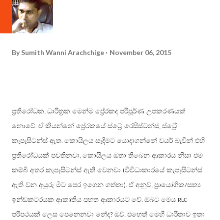
By
Sumith Wanni Arachchige
November 06, 2015
ප්‍රතිරෝධක
ධාරිත්‍රක මෙන්ම ප්‍රේරකද පරිපූර්ණ උපකරණයක්
,
නොවේ
ඒ කියන්නේ ප්‍රේරකයේ ස්ට්‍රේ රෙසිස්ටන්ස්
ස්ට්‍රේ
.
,
කැපෑසිටන්ස් ඇත
කොයිලය සෑදීමට යොදාගන්නේ වයර් බැවින් එහි
.
ප්‍රතිරෝධයක් පවතිනවා
කොයිලය ඔතා තිබෙන ආකාරය නිසා එම
.
කම්බි අතර කැපෑසිටන්ස් ඇති වෙනවා
විවිධාකාරයේ කැපෑසිටන්ස්
(
ඇති වන අයුරු මීට පෙර ඉගෙන ගත්තා
ඒ අනුව
ප්‍රායෝගික
සත්‍ය
).
,
/
ඉන්ඩකටරයක ආකෘතිය පහත ආකාරයට වේ
ඔබට මෙය
.
RLC
පරිපථයක් ලෙස පෙනෙනවා නේද
ඔව්
එහෙත් මෙහි ධාරිතාව ඉතා
?
.