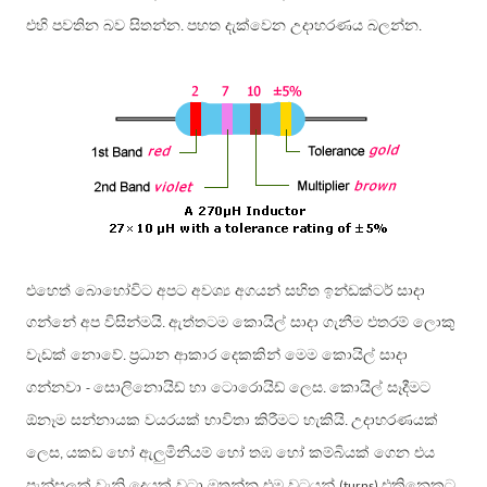
එහි පවතින බව සිතන්න
පහත දැක්වෙන උදාහරණය බලන්න
.
.
එහෙත් බොහෝවිට අපට අවශ්‍ය අගයන් සහිත ඉන්ඩක්ටර් සාදා
ගන්නේ අප විසින්මයි
ඇත්තටම කොයිල් සාදා ගැනීම එතරම් ලොකු
.
වැඩක් නොවේ
ප්‍රධාන ආකාර දෙකකින් මෙම කොයිල් සාදා
.
ගන්නවා
සොලිනොයිඩ් හා ටොරොයිඩ් ලෙස
කොයිල් සෑදීමට
-
.
ඕනෑම සන්නායක වයරයක් භාවිතා කිරීමට හැකියි
උදාහරණයක්
.
ලෙස
යකඩ හෝ ඇලුමිනියම් හෝ තඹ හෝ කම්බියක් ගෙන එය
,
පැන්සලක් වැනි දෙයක් වටා ඔතන්න එම වටයන්
එකිනෙකට
(turns)