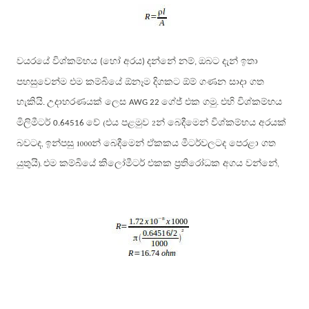
වයරයේ විශ්කම්භය
හෝ අරය
දන්නේ නම්
ඔබට දැන් ඉතා
(
)
,
පහසුවෙන්ම එම කම්බියේ ඕනෑම දිගකට ඕම් ගණන සාදා ගත
හැකියි
උදාහරණයක් ලෙස
ගේජ් එක ගමු
එහි විශ්කම්භය
.
AWG 22
.
මිලිමීටර්
වේ
එය පළමුව
න් බෙදීමෙන් විශ්කම්භය අරයක්
0.64516
(
2
බවටද
ඉන්පසු
න් බෙදීමෙන් ඒකකය මීටර්වලටද පෙරළා ගත
,
1000
යුතුයි
එම කම්බියේ කිලෝමීටර් එකක ප්‍රතිරෝධක අගය වන්නේ
)
.
,