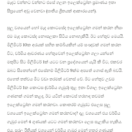
මැදට වන්නට වන්නට එසේ ගලන ඉලෙක්ට්‍රෝන ප්‍රමාණය ඉතා
(
).
සීඝ්‍රයෙන් අඩු වෙනවා
ඝාතීය ශ්‍රිතයක් ආකාරයෙන්
සුලු වශයෙන් හෝ මැද කොටසේද ඉලෙක්ට්‍රෝන ගමන් කරන නිසා
.
.
එම මැද කොටස්ද නොසලකා සිටිය නොහැකියි
ඊට හේතුව මෙයයි
10
මිලිමීටර්
ක අරයක් සහිත කම්බියකින් යම් සංඥාවක් ගමන් කරන
,
විට
චර්මීය ආචරණය හේතුවෙන් ඉලෙක්ට්‍රෝන ගලා යන්නේ
1
,
මතුපිට සිට මිලිමීටර්
ක් යටට වන ප්‍රදේශයෙන් යැයි කී විට
එකවර
9
.
ඔබට සිතෙන්නේ එසේනම් මිලිමීටර්
ක්ම අපතේ ගොස් ඇති බවයි
.
එහෙත් තත්වය මීට වඩා තරමක් වෙනස් වේ
ඊට හේතුව උඩම
1
(
)
මිලිමීටර්
ක කොටස
චර්මීය ගැඹුර
තුළ ඉතා විශාල ඉලෙක්ට්‍රෝන
,
ගණනක් ගමන් කළද
ඊට යටින් කොටස් හරහාද තවමත්
.
ඉලෙක්ට්‍රෝන ගමන් කරනවා
කොතරම් ගැඹුරට එලෙස සුලු
?
වශයෙන් ඉලෙක්ට්‍රෝන ගමන් කරනවාද
දළ වශයෙන් එය චර්මීය
4
.
ගැඹුර මෙන්
ගුණයක් යටට ගමන් කරනවා ලෙස සැලකිය හැකිය
,
එය
සරල රීතියක් වශයෙන් චර්මීය ගැඹුර මෙන් හතර ගුණයක්