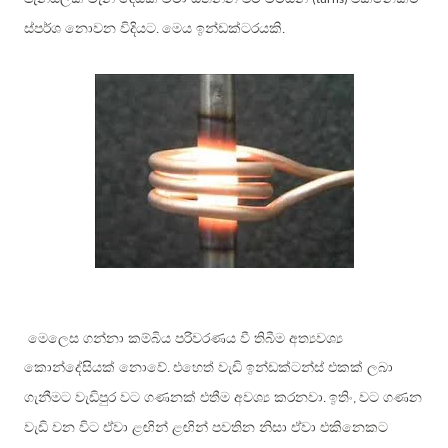
ස්පර්ශ නොවන විදියට
මෙය ඉන්ඩක්ටරයකි
.
.
මෙලෙස ගන්නා කම්බිය පරිවරණය වී තිබීම අත්‍යවශ්‍ය
කොන්දේසියක් නොවේ
එහෙත් වැඩි ඉන්ඩක්ටන්ස් එකක් ලබා
.
ගැනීමට වැඩිපුර වට ගණනක් එතීම අවශ්‍ය කරනවා
ඉතිං
වට ගණන
.
,
වැඩි වන විට ඒවා ළඟින් ළඟින් පවතින නිසා ඒවා එකිනෙකට