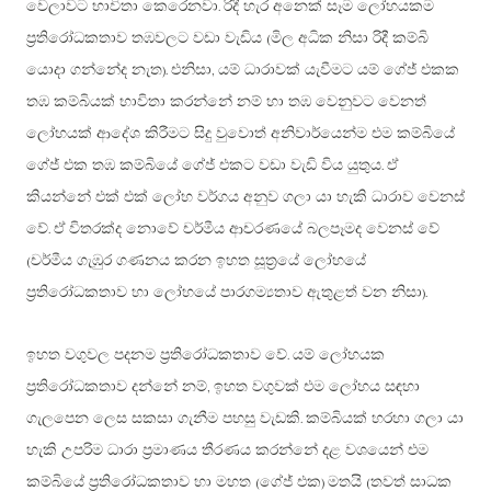
වෙලාවට භාවිතා කෙරෙනවා
රිදී හැර අනෙක් සෑම ලෝහයකම
.
ප්‍රතිරෝධකතාව තඹවලට වඩා වැඩිය
මිල අධික නිසා රිදී කම්බි
(
යොදා ගන්නේද නැත
එනිසා
යම් ධාරාවක් යැවීමට යම් ගේජ් එකක
).
,
තඹ කම්බියක් භාවිතා කරන්නේ නම් හා තඹ වෙනුවට වෙනත්
ලෝහයක් ආදේශ කිරීමට සිදු වුවොත් අනිවාර්යෙන්ම එම කම්බියේ
ගේජ් එක තඹ කම්බියේ ගේජ් එකට වඩා වැඩි විය යුතුය
ඒ
.
කියන්නේ එක් එක් ලෝහ වර්ගය අනුව ගලා යා හැකි ධාරාව වෙනස්
වේ
ඒ විතරක්ද නොවේ චර්මීය ආචරණයේ බලපෑමද වෙනස් වේ
.
චර්මීය ගැඹුර ගණනය කරන ඉහත සූත්‍රයේ ලෝහයේ
(
ප්‍රතිරෝධකතාව හා ලෝහයේ පාරගම්‍යතාව ඇතුළත් වන නිසා
).
ඉහත වගුවල පදනම ප්‍රතිරෝධකතාව වේ
යම් ලෝහයක
.
ප්‍රතිරෝධකතාව දන්නේ නම්
ඉහත වගුවක් එම ලෝහය සඳහා
,
ගැලපෙන ලෙස සකසා ගැනීම පහසු වැඩකි
කම්බියක් හරහා ගලා යා
.
හැකි උපරිම ධාරා ප්‍රමාණය තීරණය කරන්නේ දළ වශයෙන් එම
කම්බියේ ප්‍රතිරෝධකතාව හා මහත
ගේජ් එක
මතයි
තවත් සාධක
(
)
(