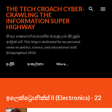
Skip to main content
THE TECH CROACH CYBER-
CRAWLING THE
INFORMATION SUPER
HIGHWAY
සිංහල භාෂාවෙන් අධ්‍යාපනික කරුණු ලබා දීම ප්‍රමුඛ
අරමුණ වේ. This blog is dedicated for my personal
views on politics, science, and educational stuff.
©Copyrighted 2026
ඉංග්‍රීසි
සංකල්පනා
More…
ඉලෙක්ට්‍රොනික්ස් II (Electronics) - 22