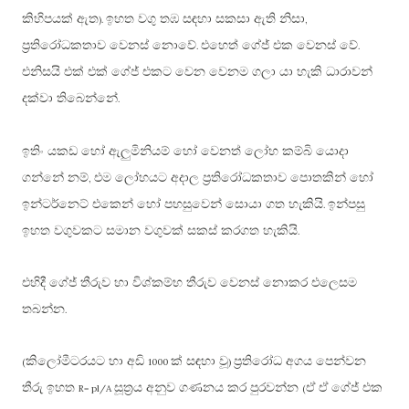
කිහිපයක් ඇත
ඉහත වගු තඹ සඳහා සකසා ඇති නිසා
).
,
ප්‍රතිරෝධකතාව වෙනස් නොවේ
එහෙත් ගේජ් එක වෙනස් වේ
.
.
එනිසයි එක් එක් ගේජ් එකට වෙන වෙනම ගලා යා හැකි ධාරාවන්
දක්වා තිබෙන්නේ
.
ඉතිං යකඩ හෝ ඇලුමිනියම් හෝ වෙනත් ලෝහ කම්බි යොදා
ගන්නේ නම්
එම ලෝහයට අදාල ප්‍රතිරෝධකතාව පොතකින් හෝ
,
ඉන්ටර්නෙට් එකෙන් හෝ පහසුවෙන් සොයා ගත හැකියි
ඉන්පසු
.
ඉහත වගුවකට සමාන වගුවක් සකස් කරගත හැකියි
.
එහිදී ගේජ් තීරුව හා විශ්කම්භ තීරුව වෙනස් නොකර එලෙසම
තබන්න
.
කිලෝමීටරයට හා අඩි
ක් සඳහා වූ
ප්‍රතිරෝධ අගය පෙන්වන
(
1000
)
තීරු ඉහත
සූත්‍රය අනුව ගණනය කර පුරවන්න
ඒ ඒ ගේජ් එක
R= pl/A
(