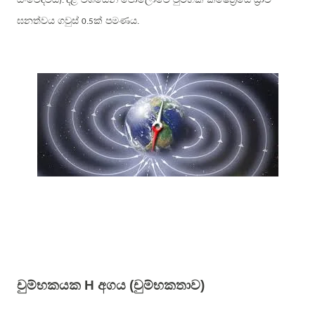
).
ඝනත්වය ගවුස්
ක් පමණය
0.5
.
චුම්භකයක
H
අගය
(
චුම්භකතාව
)