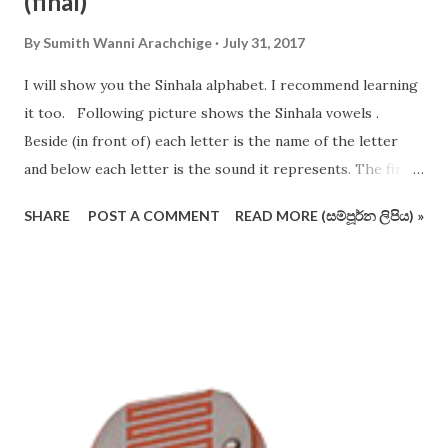
(final)
By
Sumith Wanni Arachchige
July 31, 2017
I will show you the Sinhala alphabet. I recommend learning
it too. Following picture shows the Sinhala vowels .
Beside (in front of) each letter is the name of the letter
and below each letter is the sound it represents. The first
12 vowels are very important. The following picture shows
SHARE
POST A COMMENT
READ MORE (සම්පූර්න ලිපිය) »
the consonants of Sinhala alphabet (not in the conventional
order and format). I have crossed out some letters which
are redundant and useless (I vehemently support removing
these pesky letters from the operating alphabet ). Actually
you should remember all the letters, but I suggest you to
use only the letters that are not crossed out. Sinhala
alphabet is phonetic (that is, each letter shall have one
dedicated sound only), therefore it is easier to use than