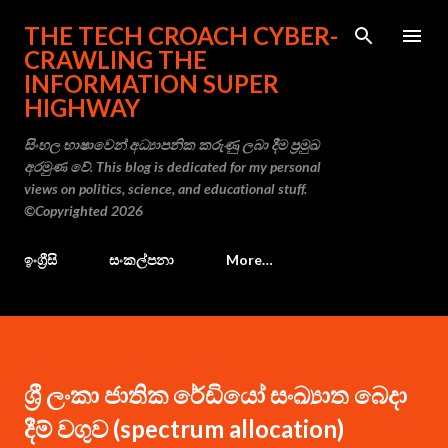
Skip to main content
THE TECH CROACH CYBER-
CRAWLING THE
INFORMATION SUPER
HIGHWAY
සිංහල භාෂාවෙන් අධ්‍යාපනික කරුණු ලබා දීම ප්‍රමුඛ
අරමුණ වේ. This blog is dedicated for my personal
views on politics, science, and educational stuff.
©Copyrighted 2026
ඉංග්‍රීසි
සංකල්පනා
More…
ශ්‍රී ලංකා ජාතික රේඩියෝ සංඛ්‍යාත බෙදා
දීම් වගුව (spectrum allocation)