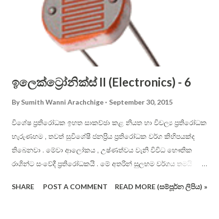
English alphabet. Consonant letters cannot be sounded on
their own, and you have to use vowels to aid in them to be
pronounced. In English, you just place the vowel just after
the constant. For example: ...
ඉලෙක්ට්‍රෝනික්ස් II (Electronics) - 6
By
Sumith Wanni Arachchige
September 30, 2015
විශේෂ ප්‍රතිරෝධක ඉහත සාකච්ඡා කළ නියත හා විචල්‍ය ප්‍රතිරෝධක
හැරුණහම , තවත් සුවිශේෂී ජනප්‍රිය ප්‍රතිරෝධක වර්ග කිහිපයක්ද
තිබෙනවා . මේවා ආලෝකය , උෂ්ණත්වය වැනි විවිධ භෞතික
රාශින්ට සංවේදී ප්‍රතිරෝධකයි . මේ අතරින් සුලභම වර්ගය තමයි
ආලෝකයට සංවේදී ප්‍රතිරෝධක වර්ගය . මේවා ප්‍රකාශ - ප්‍රතිරෝධක
SHARE
POST A COMMENT
READ MORE (සම්පූර්න ලිපිය) »
(photoresistor) හෝ “ආලෝකයට සංවේදී ප්‍රතිරෝධක” (Light
Dependent Resistor – LDR) ලෙස හැඳින් වෙනවා . එහි සාමාන්‍ය
භාහිර හැඩය පහත දැක්වේ . මෙම ප්‍රතිරෝධයේ හිස මත