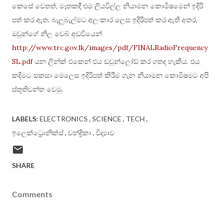
කෙසේ වෙතත්, මෑතකදී එම ලියවිල්ල නියාමන කොමිෂමෙන් ඉදිරි
පත් කර ඇත. බැලූබැල්මට අලංකාර ලෙස ඉදිරිපත් කර ඇති අතර,
ඔවුන්ගේ නිල වෙබ් අඩවියෙන්
http://www.trc.gov.lk/images/pdf/FINALRadioFrequency
SL.pdf
යන ලින්ක් එකෙන් එය ඩවුන්ලෝඩ් කර ගතද හැකිය. එය
කදිමට සකසා මෙලෙස ඉදිරිපත් කිරීම ගැන නියාමන කොමිෂමට අපි
ස්තූතිවන්ත වෙමු.
LABELS:
ELECTRONICS
SCIENCE
TECH
ඉලෙක්ට්‍රොනික්ස්
චන්ද්‍රිකා
විද්‍යාව
SHARE
Comments