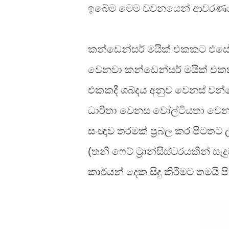
ඉබේම මෙම වචනයෙන් ආවරණය 
කන්ඩෙන්සර් මයික් එකකට
එසේ 
වෙනවා කන්ඩෙන්සර් මයික් එකක් 
එකකදී ශබ්දය අනුව වෙනස් වන්න
ධාරිතා වෙනස වෝල්ටියතා වෙන
සංඥාව තරමක් ප්‍රබල කර පිටතට 
(
තනි ෆෙට් ට්‍රාන්සිස්ටරයකින් සැදු
කාර්යන් දෙක සිදු කිරීමට
තමයි පි