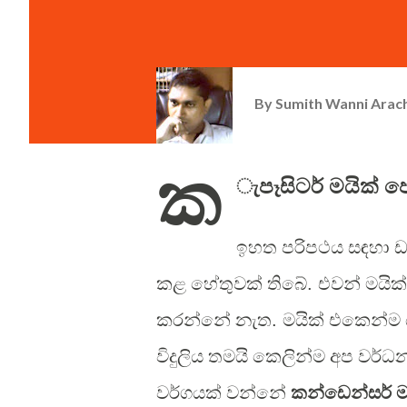
By
Sumith Wanni Arac
ක
ැපෑසිටර් මයික් ප
ඉ
හත පරිපථය සඳහා ඩ
කළ හේතුවක් තිබේ
.
එවන් මයික් 
කරන්නේ නැත
.
මයික් එකෙන්ම 
විදුලිය තමයි කෙලින්ම අප වර
වර්ගයක් වන්නේ
කන්ඩෙන්සර් ම