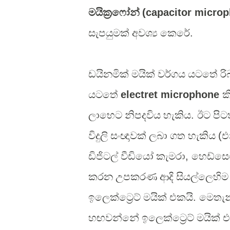
මයික්‍රෆෝන්
(capacitor micro
සැපයුමක් අවශ්‍ය කෙරේ
.
ඩයිනමික් මයික් වර්ගය යටතේ රි
යටතේ
electret microphone
ක
ලාභෙට නිපදවිය හැකිය
.
ඊට පිටත
විදුලි සංඥාවක් ලබා ගත හැකිය
(
එ
ඩිජිටල් වීඩියෝ කැමරා
,
හෙඩ්සෙ
කරන උපකරණ ආදි සියල්ලෙහිම 
ඉලෙක්ට්‍රෙට් මයික් එකයි
.
මෙතැන
හඟවන්නේ ඉලෙක්ට්‍රෙට් මයික්