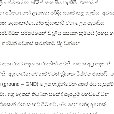
්‍රියාත්මක වන පරිදිත් සැකසිය හැකියි
.
එහෙමත්
න පරිපථයෙන් ලැබෙන පරිදිද සකස් කළ හැකිය
.
අවශ්‍
යන දෙයාකාරයෙන්ම ක්‍රියාකාරි වන ලෙස සැකසිය
ර්ධක පරිපථයෙන් විදුලිය සපයන ක්‍රමයයි
(
පහසු හ
ය තරමක් වෙනස් කරන්නට සිදු වන්නේ
.
ේ ආකාරයට දෙයාකාරයකින් පවතී
.
එකක අග්‍ර දෙකක්
වතී
.
අග්‍ර ගණන වෙනස් වුවත් ක්‍රියාකාරිත්වය එකමයි
.
ම
ය
(ground – GND)
ලෙස හැඳින්වෙන අතර එය සැපයුම්
වා
.
අග්‍ර දෙකක් තිබෙන එකේදී සැපයුම් විභවයේ ධන
් එකෙන් එන සංඥාව පිටතට ලබා දෙන්නේද අනෙක්