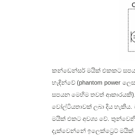
කන්ඩෙන්සර් මයික් එකකට සප
හැඳින්වේ
(phantom power
ලෙස 
සපයන මෙහිම තවත් ආකාරයකි
)
වෝල්ටියතාවක් ලබා දිය හැකිය
.
මයික් එකට අවශ්‍ය වේ
.
තුන්වෙනි
දැක්වෙන්නේ ඉලෙක්ට්‍රෙට් මය