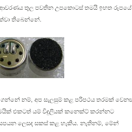
 ආවරණය තුල පවතින උපකොටස් තමයි ඉහත රූපයේ
දක්වා තිබෙන්නේ
.
 ගන්නේ නම්
,
අප සැලසුම් කළ පරිපථය තරමක් වෙනස
මයික් එකටත් යම් විදුලියක් කනෙක්ට් කරන්නට
න් සපයන ලෙසද සකස් කළ හැකිය
.
නැතිනම්
,
මේන්