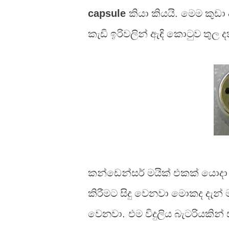
capsule
කියා කියයි
.
මෙම කුඩා
කැඩි ඉරිවලින් ඇඳි කොටුව තුල 
කන්ඩෙන්සර් මයික් එකක් යොදා
කිරීමට සිදු වෙනවා මොකද දැන් 
වෙනවා
.
එම විදුලිය බැටරියකි