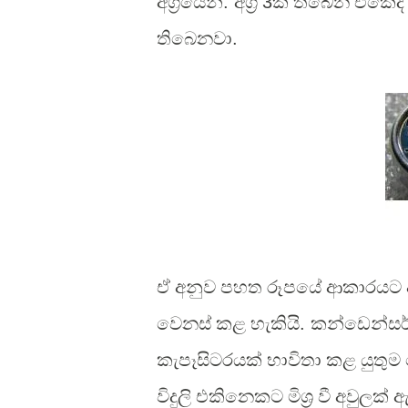
අග්‍රයෙනි
.
අග්‍ර
3
ක් තිබෙන එකේදී
තිබෙනවා
.
ඒ අනුව පහත රූපයේ ආකාරයට අග
වෙනස් කළ හැකියි
.
කන්ඩෙන්සර්
කැපෑසිටරයක් භාවිතා කළ යුතු
විදුලි එකිනෙකට මිශ්‍ර වී අවුලක