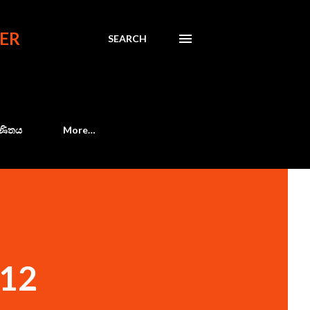
ER
SEARCH
 ගණිතය
More…
 12