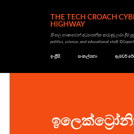
THE TECH CROACH CYB
HIGHWAY
සිංහල භාෂාවෙන් අධ්‍යාපනික කරුණු ලබා දීම ප්‍රම
politics, science, and educational stuff. ©Copy
ඉංග්‍රීසි
සංකල්පනා
ඇමචර් ර
ඉලෙක්ට්‍රෝනික