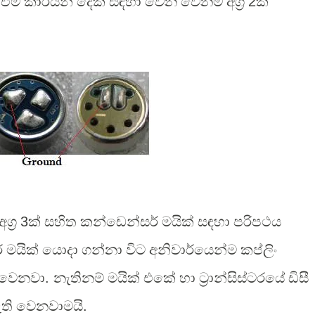
 එම කාර්යන් දෙක සඳහා වෙන වෙනම අග්‍ර
2
ක්
්‍ර
3
ක් සහිත කන්ඩෙන්සර් මයික් සඳහා පරිපථය
 මයික් යොදා ගන්නා විට අනිවාර්යෙන්ම කප්ලිං
ම වෙනවා
.
නැතිනම් මයික් එකේ හා ට්‍රාන්සිස්ටරයේ ඩිසී
් ඇති වෙනවාමයි
.