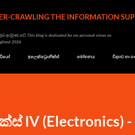
Skip to main content
ER-CRAWLING THE INFORMATION SUP
ුඛ අරමුණ වේ. This blog is dedicated for my personal views on
righted 2026
ේඩියෝ
ඉලෙක්ට්‍රොනික්ස්
මෝහනය
විද්‍යාව හා
්ස් IV (Electronics) -