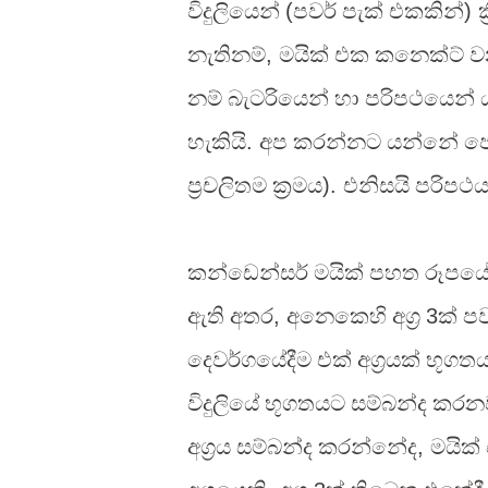
විදුලියෙන්
(
පවර් පැක් එකකින්
)
ක
නැතිනම්
,
මයික් එක කනෙක්ට් ව
නම් බැටරියෙන් හා පරිපථයෙන් 
හැකියි
.
අප කරන්නට යන්නේ පෙරව
ප්‍රචලිතම ක්‍රමය
).
එනිසයි පරිපථ
කන්ඩෙන්සර් මයික් පහත රූපය
ඇති අතර
,
අනෙකෙහි අග්‍ර
3
ක් ප
දෙවර්ගයේදීම එක් අග්‍රයක් භූගත
විදුලියේ භූගතයට සම්බන්ද කරන
අග්‍රය සම්බන්ද කරන්නේද
,
මයික