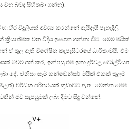
වන බවද සිහිතබා ගන්න
).
භාහිර විදුලියක් අවශ්‍ය කරන්නේ ඇයිදැයි පැහැදිලි
ක්‍රියාත්මක වන විදිය ඉගෙන ගන්නා විට
.
මෙම මයික
ේ ඒ තුල ඇති විශේෂිත කැපෑසිටරයේ ධාරිතාවයි
.
එම
සක් බවට පත් කර
,
ඉන්පසු
එම ඉතා දුර්වල වෝල්ටිය
ලබා දේ
.
ඒනිසා සෑම කන්ඩෙන්සර් මයික් එකක් තුලම
ම්ලත්
)
වර්ධක පරිපථයක් කුඩාවට ඇත
.
මෙන්න මෙම
ටතින් ජව සැපයුමක් ලබා දීමට සිදු වන්නේ
.