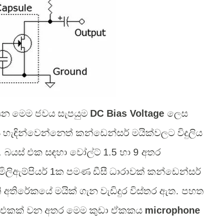
යන මෙම ජවය සැපයුම
DC Bias Voltage
ලෙස
හැඳින්වෙන්නෙත් කන්ඩෙන්සර් මයික්වලට විදුලිය
.
බයස් එක සඳහා වෝල්ට්
1.5
හා
9
අතර
මිලිඇම්පියර්
1
ක පමණ ඩීසී ධාරාවක් කන්ඩෙන්සර්
 අතිරේකයේ මයික් ගැන වැඩිදුර විස්තර ඇත
.
පහත
ික් එකක් වන අතර මෙම කුඩා ඒකකය
microphone