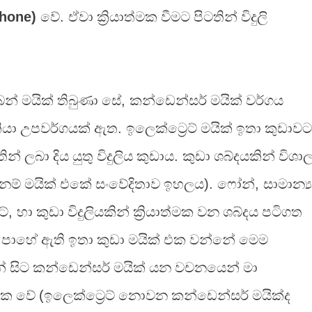
phone)
වේ
.
ඒවා ක්‍රියාත්මක වීමට පිටතින් විදුලි
බන් මයික් තිබුණා සේ
,
කන්ඩෙන්සර් මයික් වර්ගය
ියා උපවර්ගයක් ඇත
.
ඉලෙක්ට්‍රෙට් මයික් ඉතා කුඩාවට
ින් ලබා දිය යුතු විදුලිය කුඩාය
.
කුඩා ශබ්දයකින් විශා
නම් මයික් එකේ සංවේදිතාව ඉහලය
).
ෆෝන්
,
සාමාන්‍ය
ට්
,
හා කුඩා විදුලියකින් ක්‍රියාත්මක වන ශබ්දය පටිගත
පාහේ ඇති ඉතා කුඩා මයික් එක වන්නේ මෙම
් සිට කන්ඩෙන්සර් මයික් යන වචනයෙන් මා
 එක වේ
(
ඉලෙක්ට්‍රෙට් නොවන කන්ඩෙන්සර් මයික්ද