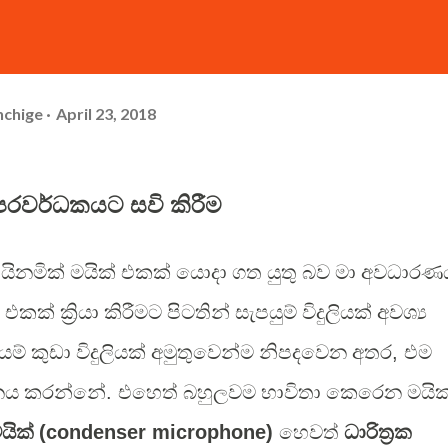
hchige
April 23, 2018
ෙරවර්ධකයට සවි කිරීම
යිනමික් මයික් එකක් යොදා ගත යුතු බව මා අවධාරණ
එකක් ක්‍රියා කිරීමට පිටතින් සැපයුම් විදුලියක් අවශ්‍ය
යම් කුඩා විදුලියක් අමුතුවෙන්ම නිපදවෙන අතර
,
එම
්ධනය කරන්නේ
.
එහෙත් බහුලවම භාවිතා කෙරෙන මයික
යික්
(condenser microphone)
හෙවත්
ධාරිත්‍රක