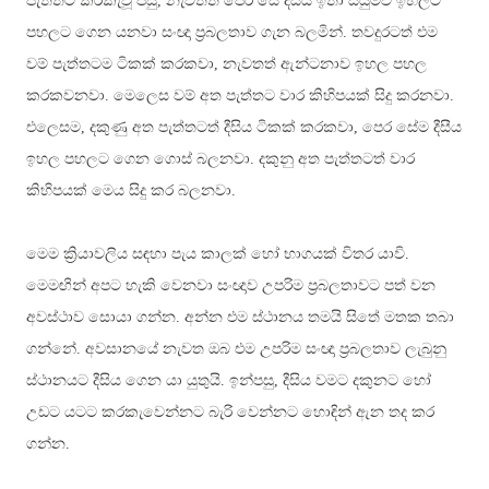
පැත්තට කරකැවූ පසු, නැවතත් පෙර සේ දීසිය ඉතා සියුම්ව ඉහලට
පහලට ගෙන යනවා සංඥා ප්‍රබලතාව ගැන බලමින්. තවදුරටත් එම
වම් පැත්තටම ටිකක් කරකවා, නැවතත් ඇන්ටනාව ඉහල පහල
කරකවනවා. මෙලෙස වම් අත පැත්තට වාර කිහිපයක් සිදු කරනවා.
එලෙසම, දකුණු අත පැත්තටත් දීසිය ටිකක් කරකවා, පෙර සේම දීසීය
ඉහල පහලට ගෙන ගොස් බලනවා. දකුනු අත පැත්තටත් වාර
කිහිපයක් මෙය සිදු කර බලනවා.
මෙම ක්‍රියාවලිය සඳහා පැය කාලක් හෝ භාගයක් විතර යාවි.
මෙමඟින් අපට හැකි වෙනවා සංඥාව උපරිම ප්‍රබලතාවට පත් වන
අවස්ථාව සොයා ගන්න. අන්න එම ස්ථානය තමයි සිතේ මතක තබා
ගන්නේ. අවසානයේ නැවත ඔබ එම උපරිම සංඥා ප්‍රබලතාව ලැබුනු
ස්ථානයට දීසිය ගෙන යා යුතුයි. ඉන්පසු, දීසිය වමට දකුනට හෝ
උඩට යටට කරකැවෙන්නට බැරි වෙන්නට හොඳින් ඇන තද කර
ගන්න.