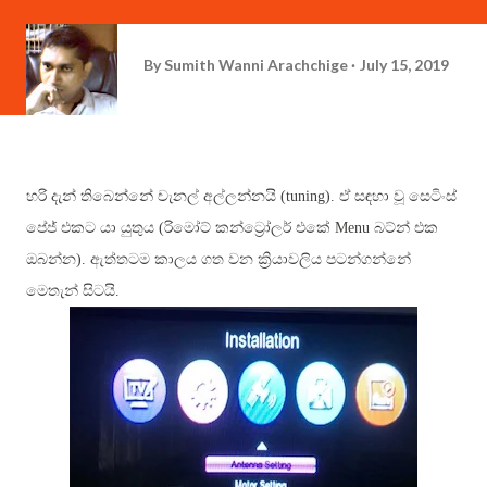
By
Sumith Wanni Arachchige
July 15, 2019
හරි දැන් තිබෙන්නේ චැනල් අල්ලන්නයි (
tuning)
. ඒ සඳහා වූ සෙටිංස්
පේජ් එකට යා යුතුය (රිමෝට් කන්ට්‍රෝලර් එකේ
Menu බට්න් එක
ඔබන්න)
. ඇත්තටම කාලය ගත වන ක්‍රියාවලිය පටන්ගන්නේ
මෙතැන් සිටයි.