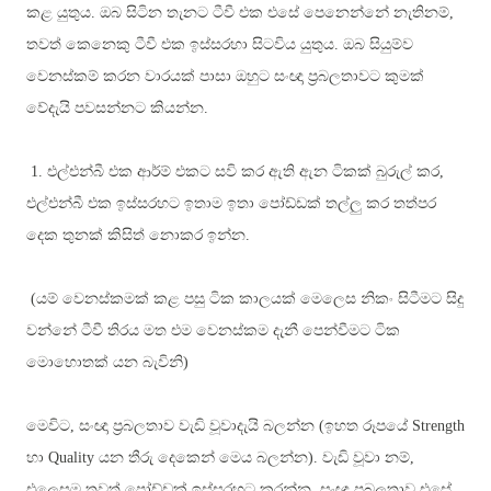
කළ යුතුය. ඔබ සිටින තැනට ටීවී එක එසේ පෙනෙන්නේ නැතිනම්,
තවත් කෙනෙකු ටීවී එක ඉස්සරහා සිටවිය යුතුය. ඔබ සියුම්ව
වෙනස්කම් කරන වාරයක් පාසා ඔහුට සංඥා ප්‍රබලතාවට කුමක්
වේදැයි පවසන්නට කියන්න.
1.
එල්එන්බී එක ආර්ම් එකට සවි කර ඇති ඇන ටිකක් බුරුල් කර,
එල්එන්බී එක ඉස්සරහට ඉතාම ඉතා පෝඩ්ඩක් තල්ලු කර තත්පර
දෙක තුනක් කිසිත් නොකර ඉන්න.
(යම් වෙනස්කමක් කළ පසු ටික කාලයක් මෙලෙස නිකං සිටීමට සිදු
වන්නේ ටීවී තිරය මත එම වෙනස්කම දැනී පෙන්වීමට ටික
මොහොතක් යන බැවිනි)
මෙවිට, සංඥා ප්‍රබලතාව වැඩි වූවාදැයි බලන්න (ඉහත රූපයේ
Strength
හා Quality යන තීරු දෙකෙන් මෙය බලන්න)
. වැඩි වූවා නම්,
එලෙසම තවත් පෝඩ්ඩක් ඉස්සරහට කරන්න. සංඥා ප්‍රබලතාව එසේ