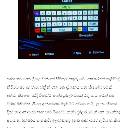
සාමාන්‍යයෙන් ලියැවෙන්නේ සිම්පල් අකුරු වේ. අක්ෂරයක් කැපිටල්
කිරීමට අවශ්‍ය නම්, ස්ක්‍රීන් එක මත දර්ශනය වන කීබෝඩ් එකේ
දක්වා තිබෙන පරිදි රිමෝට් කන්ට්‍රෝලර් එකේ රතු පාට බට්න් එක
වරක් ඔබන්න. ලියපු අක්ෂරයක් මැකීමට අවශ්‍ය නම්, ඉහත තිරයේ
දිසවන ආකාරයට කහ පාට රිමෝට් කන්ට්‍රෝලර් බට්න් එක ඔබන්න;
අවසාන අක්ෂරය මැකේවි. ඉලක්කම්ද ඉහත ආකාරයට ලිවිය හැකිය