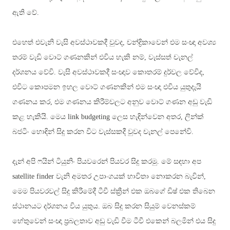
ඇති වේ.
එහෙත් එවැනි වැසි අවස්ථාවකදී වුවද, චන්ද්‍රිකාවෙන් එම සංඥා අවශ්‍ය
තරම් වැඩි වොට් ගණනකින් එවිය හැකි නම්, වැස්සත් චැනල්
දර්ශනය වේවි. වැසි අවස්ථාවකදී සංඥාව කොතරම් දුර්වල වේවිද,
එවිට කොපමන ඉහල වොට් ගණනකින් එම සංඥා එවිය යුතුදැයි
ගණනය කර, එම ගණනය කිරීම්වලට අනුව වොට් ගණන අඩු වැඩි
කළ හැකියි. මෙය
link budgeting
ලෙස හැඳින්වෙන අතර
,
ලින්ක්
බජටිං හොඳින් සිදු කරන විට වැස්සකදී වුවද චැනල් පෙනේවි
.
දැන් අපි ෆයින් ටියුනිං පියවරෙන් පියවර සිදු කරමු. මේ සඳහා අප
satellite finder
වැනි අමතර උපාංගයක් භාවිතා නොකරන බැවින්
,
මෙම පියවරවල් සිදු කිරීමේදී ටීවී ස්ක්‍රීන් එක ඔබගේ ඩිෂ් එක තිබෙන
ස්ථානයට දර්ශනය විය යුතුය. ඔබ සිදු කරන සියුම් වෙනස්කම්
හේතුවෙන් සංඥා ප්‍රබලතාව අඩු වැඩි වීම ටීවී එකෙන් බලමින් එය සිදු