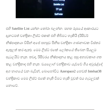
එහි
Satellite List යන්න තෝරා බලන්න.
පහත රූපයේ ආකාරයට
දැනටමත් චන්ද්‍රිකා ලිස්ට් එකක් එහි තිබීමට හැකියි (රිසීවර්
නිෂ්පාදකයා විසින් අපේ පහසුව පිනිස චන්ද්‍රිකා ගණනාවක විස්තර
ඇතුලත් කර ඇත). මෙම ලිස්ට් එකේ ලෝකයේ තිබෙන සියලුම
සැටලයිට් නැත. තවද, රිසීවරය නිෂ්පාදනය කළ පසු අභ්‍යවකාශ ගත
කළ චන්ද්‍රිකාද එහි නැත. ඩයලොග් චන්ද්‍රිකාව යැව්වේ ගිය අවුරුද්දේ
අග භාගයේ වන බැවින්, බොහෝවිට Azerspace2 හෙවත් Intelsat38
චන්ද්‍රිකාව මෙම ලිස්ට් එකේ නැති වීමට හැකි වුවත් එය ගැටලුවක්
නොවේ.