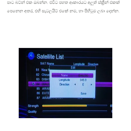
පාට බට්න් එක ඔබන්න. එවිට පහත ආකාරයට අලුත් ස්ක්‍රීන් එකක්
පෙනෙන අතර, එහි සැටලයිට් එකේ නම, හා පිහිටුම ලබා දෙන්න.