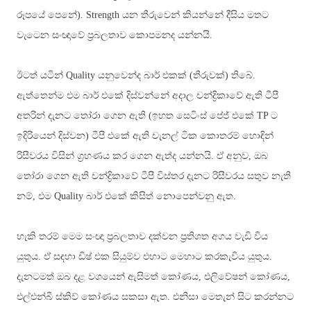
රූපයේ පෙනේ)
.
Strength යන තීරුවෙන් කියන්නේ දීසිය මතට
වැටෙන සංඥාවේ ප්‍රබලතාව කොපමනද යන්නයි.
ඊටත් යටින් Quality
යනුවෙන්ද බාර් එකක් (තීරුවක්) තිබේ.
ඇත්තෙන්ම එම බාර් එකේ දිස්වන්නේ අදාල චන්ද්‍රිකාවේ ඇති ටීපී
අතරින් දැනට තෝරා ගෙන ඇති (ඉහත සෙටිංස් පේජ් එකේ
TP
ට
ඉදිරියෙන් දිස්වන) ටීපී එකේ ඇති චැනල් ටික කොතරම් හොඳින්
රිසීවරය විසින් ග්‍රහණය කර ගෙන ඇත්ද යන්නයි. ඒ අනුව, ඔබ
තෝරා ගෙන ඇති චන්ද්‍රිකාවේ ටීපී විස්තර දැනට රිසීවරය සතුව නැති
නම්, එම
Quality බාර් එකේ කිසිත් නොපෙන්වනු ඇත.
හැකි තරම් මෙම සංඥා ප්‍රබලතාව දක්වන ප්‍රතිශත අගය වැඩි විය
යුතුය. ඒ සඳහා ඩිෂ් එක සියුම්ව එහාට මෙහාට කරකැවිය යුතුය.
දැනටමත් ඔබ දළ වශයෙන් ඇසිමත් කෝණය, එලිවේෂන් කෝණය,
එල්එන්බී ස්කිව් කෝණය සකසා ඇත. එනිසා මෙතැන් සිට කරන්නට