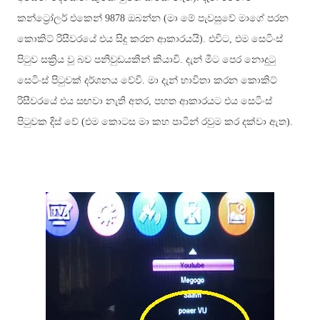
කන්ට්‍රෝලර් එකෙන් 9878 ඔබන්න (මා මේ පැවසුවේ මාගේ පරන
කොකිට් රිසීවරයේ එය සිදු කරන ආකාරයයි). එවිට, එම සෙටිංස්
පිටුව සක්‍රිය වූ බව පනිවුඩයකින් කියාවි. දැන් මීට පෙර නොදුටු
සෙටිංස් පිටුවක් දර්ශනය වේවි. මා දැන් භාවිතා කරන කොකිට්
රිසීවරයේ එය සඟවා නැති අතර, පහත ආකාරයට එය සෙටිංස්
පිටුවක දිස් වේ (එම කොටස මා කහ පාටින් රවුම කර දක්වා ඇත).