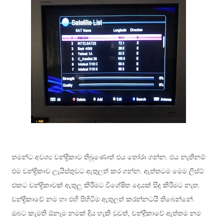
තමන්ට අවශ්‍ය චන්ද්‍රිකාව තිබුණොත් එය තෝරා ගන්න. එය නැතිනම්
එම චන්ද්‍රිකාව ලැයිස්තුවට ඇතුලත් කර ගන්න. ඇත්තටම මෙම ලිස්ට්
එකට චන්ද්‍රිකාවක් ඇතුලු කිරීමට විශේෂිත දෙයක් සිදු කිරීමට නැත.
චන්ද්‍රිකාවේ නම හා එහි පිහිටීම ඇතුලත් කරන්නටයි තිබෙන්නේ.
ඔබට කැමති ඕනෑම නමක් දිය හැකි වුවත්, චන්ද්‍රිකාවේ ඇත්තම නම