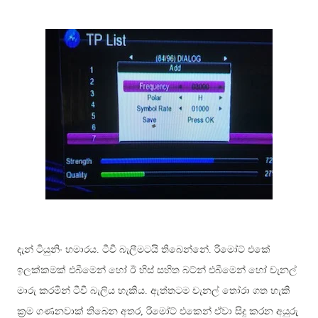
දැන් ටියුනිං හමාරය. ටීවී බැලීමටයි තිබෙන්නේ. රිමෝට් එකේ
ඉලක්කමක් එබීමෙන් හෝ ඊ හිස් සහිත බට්න් එබීමෙන් හෝ චැනල්
මාරු කරමින් ටීවී බැලිය හැකිය. ඇත්තටම චැනල් තෝරා ගත හැකි
ක්‍රම ගණනවාක් තිබෙන අතර, රිමෝට් එකෙන් ඒවා සිදු කරන අයුරු