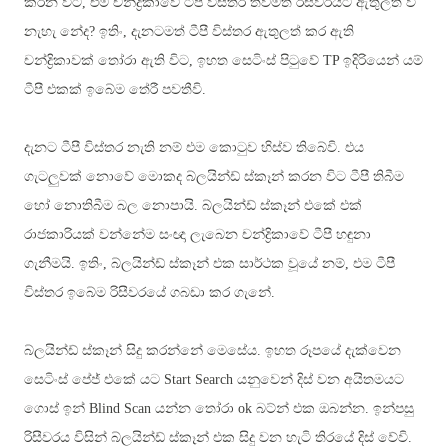
කරන විට, එම චන්ද්‍රිකාවේ ටීපී විස්තර තවමත් රිසීවරයට ඇතුලත් වී
නැහැ නේද? ඉතිං, දැනටමත් ටීපී විස්තර ඇතුලත් කර ඇති
චන්ද්‍රිකාවක් තෝරා ඇති විට, ඉහත සෙටිංස් පිටුවේ
TP ඉදිරියෙන් යම්
ටීපී එකක් ඉබේම තේරී පවතීවි.
දැනට ටීපී විස්තර නැති නම් එම කොටුව හිස්ව තිබේවි.
එය
ගැටලුවක් නොවේ මොකද බ්ලයින්ඩ් ස්කෑන් කරන විට ටීපී තිබීම
හෝ නොතිබීම බල නොපායි. බ්ලයින්ඩ් ස්කෑන් එකේ එක්
රාජකාරියක් වන්නේම සංඥා ලැබෙන චන්ද්‍රිකාවේ ටීපී හඳුනා
ගැනීමයි. ඉතිං, බ්ලයින්ඩ් ස්කෑන් එක සාර්ථක වූයේ නම්, එම ටීපී
විස්තර ඉබේම රිසීවරයේ ගබඩා කර ගැනේ.
බ්ලයින්ඩ් ස්කෑන් සිදු කරන්නේ මෙසේය. ඉහත රූපයේ දැක්වෙන
සෙටිංස් පේජ් එකේ යට
Start Search යනුවෙන්
දිස් වන අයිතමයට
ගොස් ඉන්
Blind Scan
යන්න තෝරා
ok බට්න් එක ඔබන්න. ඉන්පසු
රිසීවරය විසින් බ්ලයින්ඩ් ස්කෑන් එක සිදු වන හැටි තිරයේ දිස් වේවි.