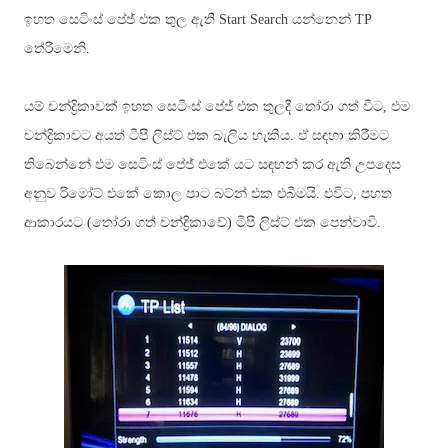
ඉහත සෙටිංස් පේජ් එක තුල ඇති Start Search යන්නෙන් TP
තේරීමෙනි.
යම් චන්ද්‍රිකාවක් ඉහත සෙටිංස් පේජ් එක තුලදී තෝරා ගත් විට, එම
චන්ද්‍රිකාවට අයත් ටීපී ලිස්ට් එක බැලිය හැකිය. ඒ සඳහා කිරීමට
තිබෙන්නේ එම සෙටිංස් පේජ් එකේ යට සඳහන් කර ඇති උපදෙස
අනුව රිමෝට් එකේ කොල පාට බට්න් එක එබීමයි. එවිට, පහත
ආකාරයට (තෝරා ගත් චන්ද්‍රිකාවේ) ටීපී ලිස්ට් එක පෙන්වාවි.