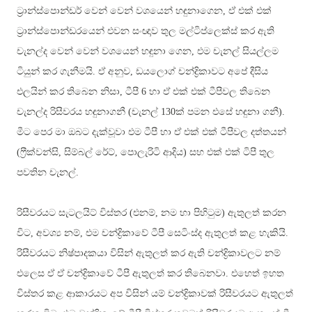
ට්‍රාන්ස්පොන්ඩර් වෙන් වෙන් වශයෙන් හඳුනාගෙන, ඒ එක් එක්
ට්‍රාන්ස්පොන්ඩරයෙන් එවන සංඥාව තුල මල්ටිප්ලෙක්ස් කර ඇති
චැනල්ද වෙන් වෙන් වශයෙන් හඳුනා ගෙන, එම චැනල් සියල්ලම
ටියුන් කර ගැනීමයි. ඒ අනුව, ඩයලොග් චන්ද්‍රිකාවට අපේ දීසිය
එලයින් කර තිබෙන නිසා, ටීපී 6 හා ඒ එක් එක් ටීපීවල තිබෙන
චැනල්ද රිසීවරය හඳුනාගනී (චැනල් 130ක් පමන එසේ හඳුනා ගනී).
මීට පෙර මා ඔබට දැක්වූවා එම ටීපී හා ඒ එක් එක් ටීපීවල දත්තයන්
(ෆ්‍රීක්වන්සි, සිම්බල් රේට්, පොලැරිටි ආදිය) සහ එක් එක් ටිපී තුල
පවතින චැනල්.
රිසීවරයට සැටලයිට් විස්තර (එනම්, නම හා පිහිටුම) ඇතුලත් කරන
විට, අවශ්‍ය නම්, එම චන්ද්‍රිකාවේ ටීපී සෙටිංස්ද ඇතුලත් කළ හැකියි.
රිසීවරයට නිෂ්පාදකයා විසින් ඇතුලත් කර ඇති චන්ද්‍රිකාවලට නම්
එලෙස ඒ ඒ චන්ද්‍රිකාවේ ටීපී ඇතුලත් කර තිබෙනවා. එහෙත් ඉහත
විස්තර කළ ආකාරයට අප විසින් යම් චන්ද්‍රිකාවක් රිසීවරයට ඇතුලත්