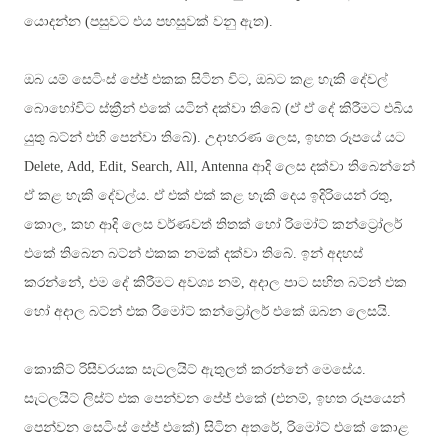
යොදන්න (පසුවට එය පහසුවක් වනු ඇත).
ඔබ යම් සෙටිංස් පේජ් එකක සිටින විට, ඔබට කළ හැකි දේවල්
බොහෝවිට ස්ක්‍රීන් එකේ යටින් දක්වා තිබේ (ඒ ඒ දේ කිරීමට එබිය
යුතු බට්න් එහි පෙන්වා තිබේ). උදාහරණ ලෙස, ඉහත රූපයේ යට
Delete, Ad
d, Edit, Search, All, Antenna
ආදි ලෙස දක්වා තිබෙන්නේ
ඒ කළ හැකි දේවල්ය. ඒ එක් එක් කළ හැකි දෙය ඉදිරියෙන් රතු,
කොල, කහ ආදි ලෙස වර්ණවත් තිතක් හෝ රිමෝට් කන්ට්‍රෝලර්
එකේ තිබෙන බට්න් එකක නමක් දක්වා තිබේ. ඉන් අදහස්
කරන්නේ, එම දේ කිරීමට අවශ්‍ය නම්, අදාල පාට සහිත බට්න් එක
හෝ අදාල බට්න් එක රිමෝට් කන්ට්‍රෝලර් එකේ ඔබන ලෙසයි.
කොකිට් රිසීවරයක සැටලයිට් ඇතුලත් කරන්නේ මෙසේය.
සැටලයිට් ලිස්ට් එක පෙන්වන පේජ් එකේ (එනම්, ඉහත රූපයෙන්
පෙන්වන සෙටිංස් පේජ් එකේ) සිටින අතරේ, රිමෝට් එකේ කොළ