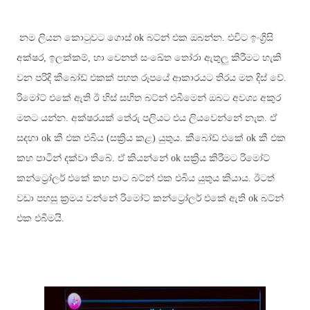
නම ලියන කොටුවට ගොස්
ok
බට්න් එක ඔබන්න. එවිට ඉංග්‍රිසි
අක්ෂර, ඉලක්කම්, හා වෙනත් සංඛේත තෝරා ඇතුලු කිරීමට හැකි
වන පරිදි කීබෝඩ් එකක් පහත රූපයේ ආකාරයට තිරය මත දිස් වේ.
රිමෝට් එකේ ඇති ඊ හිස් සහිත බට්න් එබීමෙන් ඔබට අවශ්‍ය අකුර
මතට යන්න. අක්ෂරයක් තේරු පලියට එය ලියවෙන්නේ නැත. ඒ
සදහා
ok කී එක එබිය (සක්‍රිය කළ) යුතුය. කීබෝඩ් එකේ ok කී එක
කහ පාටින් දක්වා තිබේ. ඒ කියන්නේ ok සක්‍රිය කිරීමට රිමෝට්
කන්ට්‍රෝලර් එකේ කහ පාට බට්න් එක එබිය යුතුය කියාය.
ඊටත්
වඩා පහසු ක්‍රමය වන්නේ රිමෝට් කන්ට්‍රෝලර් එකේ ඇති
ok
බට්න්
එක එබීමයි.