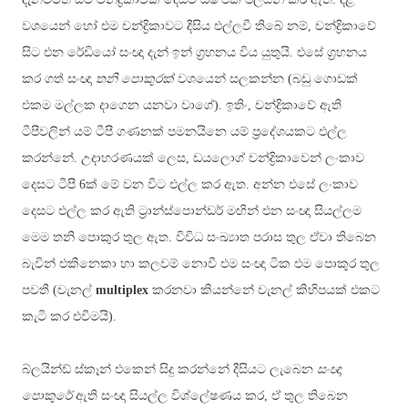
වශයෙන් හෝ එම චන්ද්‍රිකාවට දීසිය එල්ලවී තිබේ නම්, චන්ද්‍රිකාවේ
සිට එන රේඩියෝ සංඥා දැන් ඉන් ග්‍රහනය විය යුතුයි. එසේ ග්‍රහනය
කර ගත් සංඥා
තනි පොකුරක්
වශයෙන් සලකන්න (බඩු ගොඩක්
එකම මල්ලක දාගෙන යනවා වාගේ). ඉතිං, චන්ද්‍රිකාවේ ඇති
ටීපීවලින් යම් ටීපී ගණනක් පමනයිනෙ යම් ප්‍රදේශයකට එල්ල
කරන්නේ. උදාහරණයක් ලෙස, ඩයලොග් චන්ද්‍රිකාවෙන් ලංකාව
දෙසට ටීපී 6ක් මේ වන විට එල්ල කර ඇත. අන්න එසේ ලංකාව
දෙසට එල්ල කර ඇති ට්‍රාන්ස්පොන්ඩර් මඟින් එන සංඥා සියල්ලම
මෙම තනි පොකුර තුල ඇත. විවිධ සංඛ්‍යාත පරාස තුල ඒවා තිබෙන
බැවින් එකිනෙකා හා කලවම් නොවී එම සංඥා ටික එම පොකුර තුල
පවතී (චැනල්
multiplex
කරනවා කියන්නේ
චැනල් කිහිපයක් එකට
කැටි කර එවීමයි).
බ්ලයින්ඩ් ස්කෑන් එකෙන් සිදු කරන්නේ දීසියට ලැබෙන
සංඥා
පොකුරේ
ඇති සංඥා සියල්ල විශ්ලේෂණය කර, ඒ තුල තිබෙන