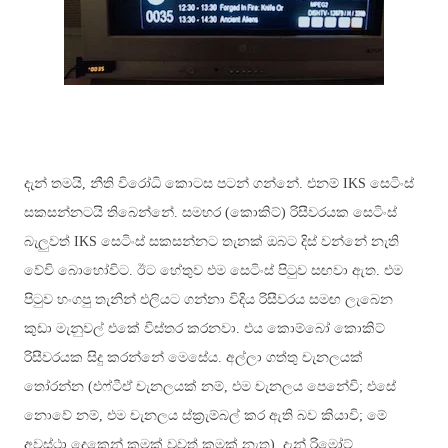
දැන් තමයි, නීති විරෝධි කොටස පටන් ගන්නේ. එනම්
IKS
සෙටිංස්
සකසන්නටයි තිබෙන්නේ
.
සමහර (කොකිට්) රිසීවරයක සෙටිංස්
බැලුවත්
IKS
සෙටිංස් සකසන්නට තැනක් ඔබට දිස් වන්නේ නැති
වේවි බොහෝවිට
.
ඊට හේතුව එම සෙටිංස් පිටුව සඟවා ඇත. එම
පිටුව හංගපු තැනින් එලියට ගන්නා විදිය රිසීවරය සමඟ ලැබෙන
කුඩා මැනුවල් එකේ විස්තර කරනවා. එය කොම්බෝ කොකිට්
රිසීවරයක සිදු කරන්නේ මෙසේය. අල්ලා ගත්තු චැනලයක්
තෝරන්න (එෆ්ටීඒ චැනලයක් නම්, එම චැනලය පෙනේවි; එසේ
නොවේ නම්, එම චැනලය ස්ක්‍රැම්බල් කර ඇති බව කියාවි; මේ
අවස්ථා දෙකෙන් කුමක් වුවත් කමක් නැත). දැන් රිමෝට්