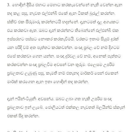
3.
හොඳින් දීසිය එහාට මෙහාට කරකැවෙන්නේ නැති වෙන්න ඇන
තද කළ පසු, නැවත එල්එන්බී එකේ ඇන ටිකක් බුරුල් කරන්න.
ස්කිව් එක සීරුමාරු කරන්නටයි හදන්නේ. දැනටමත් දළ අගයකට
එය කරකවා ඇත. ඔබට දැන් කරන්නට තිබෙන්නේ එල්එන්බී එක
ඉස්සරහට පස්සට නොකර කරකැවීමයි. වරකට ඉතාම සියුම් දුරක්
යන පරිදි වම් අත පැත්තට කරකවන්න. සංඥා ප්‍රබල වේ නම් දිගටම
එසේ කරකවා ගෙන යන්න. සංඥා දුර්වල වේ නම්, අනෙක් පැත්තට
කරකවන්න සංඥා ප්‍රබලවීම අවසන් වන තුරුම. එලෙසම උපරිම
ප්‍රබලතාව ලැබුණු පසු, කැමති නම් එතැනද මාර්කර් පෙන් එකෙන්
මාර්ක් කරගෙන ඇන ඉතා හොඳින් තද කරන්න.
දැන් ෆයින්-ටියුනිං අවසන්ය. ඔබට ලබා ගත හැකි උපරිම සංඥා
ප්‍රබලතාව ඉන් ලැබේ. ජොලියටත් එක්කල නැවතත් බ්ලයින්ඩ් ස්කෑන්
එකක් සිදු කරන්න.