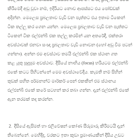
කිරීමේදී අඩු වූවා නම්, ඉදිරියට නොව ආපස්සට එය පෝඩ්ඩක්
අදින්න. මෙලෙස ප්‍රබලතාව වැඩි වන පැත්තට එය ඉතාම ටිකෙන්
ටික තල්ලු කර ගෙන යන්න. මෙලෙස ප්‍රබලතාව වැඩි වන පැත්තට
ටිකෙන් ටික එල්එන්බී එක තල්ලු කරමින් යන අතරේදී, එක්තරා
අවස්ථාවක් එනවා සංඥා ප්‍රබලතාව වැඩි නොවන (හෝ අඩු වීම පටන්
ගන්නා). අන්න එම අවස්ථාව තමයි එල්එන්බී එක ස්ථාන ගත
කළ යුතු සුදුසුම අවස්ථාව. දීසීයේ නාභිය (
focus)
හරියටම එල්එන්බී
එකේ කටට පිහිටන්නේ මෙම අවස්ථාවේදීය
.
කැමති නම් සිහින්
තුඩක් සහිත පර්මනන්ට් මාර්කර් පෙන් එකකින් එම ස්ථානය
එල්එන්බී එකේ කරේ සටහන් කර තබා ගන්න. දැන් එල්එන්බී එකේ
ඇන තරමක් තද කරන්න.
2.
දීසියේ ඇසිමත් හා එලිවේෂන් කෝණ සීරුමාරු කිරීමටයි දැන්
තිබෙන්නේ. මෙහිදීද, වරකට ඉතා කුඩා ප්‍රමාණයකින් දීසිය උඩට