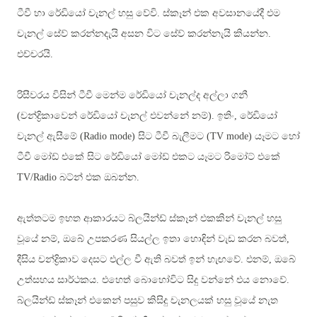
ටීවී හා රේඩියෝ චැනල් හසු වේවි. ස්කෑන් එක අවසානයේදී එම
චැනල් සේව් කරන්නදැයි අසන විට සේව් කරන්නැයි කියන්න.
එච්චරයි.
රිසීවරය විසින් ටීවී මෙන්ම රේඩියෝ චැනල්ද අල්ලා ගනී
(චන්ද්‍රිකාවෙන් රේඩියෝ චැනල් එවන්නේ නම්). ඉතිං, රේඩියෝ
චැනල් ඇසීමේ (
Radio mode)
සිට ටීවී බැලීමට
(TV mode)
යෑමට හෝ
ටීවී මෝඩ් එකේ සිට රේඩියෝ මෝඩ් එකට යෑමට රිමෝට් එකේ
TV/Radio බට්න් එක ඔබන්න.
ඇත්තටම ඉහත ආකාරයට බ්ලයින්ඩ් ස්කෑන් එකකින් චැනල් හසු
වූයේ නම්, ඔබේ උපකරණ සියල්ල ඉතා හොඳින් වැඩ කරන බවත්,
දීසිය චන්ද්‍රිකාව දෙසට එල්ල වී ඇති බවත් ඉන් හැඟවේ. එනම්, ඔබේ
උත්සහය සාර්ථකය. එහෙත් බොහෝවිට සිදු වන්නේ එය නොවේ.
බ්ලයින්ඩ් ස්කෑන් එකෙන් පසුව කිසිදු චැනලයක් හසු වූයේ නැත