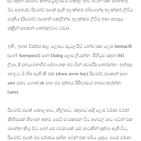
(ඒ සඳහා රිමෝට් කන්ට්‍රෝලරයේ කොල පාට බට්න් එක ඔබන්න).
ඊට අමතරව රිමෝට් එකේ ඇති ඉලක්කම් එබීමෙන්ද ඉලක්කම් ලිවිය
හැකිය
(
රිමෝට් එකෙන් කෙලින්ම ඉලක්කම ලිවීම ඉතා පහසුය
ස්ක්‍රීන් එකෙන් තෝරනවාට වඩා)
.
ඉතිං, ඉහත විස්තර කළ ලෙසට සැටලයිට් නේම් එක ලෙස
Intelsat38
(හෝ
Azerspace2)
හෝ
Dialog
ලෙස ලියන්න
.
පිහිටුම සඳහා
045
ලියා, E (
නැගෙනහිර දේශාංශක බව මින් පවසයි)
තෝරන්න.
ඉන්පසු
පහලට ඊ හිස ඇති කී එක (down arrow key) රිමෝට් එකෙන් ඔබා
save මතට ගොස් ok ඔබා එම දත්තය රිසීවරයේ ගබඩා කරන්න
(save)
.
රිමෝට් එකේ කොලපාට, නිල්පාට, රතුපාට ආදි ලෙස වර්ණ බට්න්
කිහිපයක් තිබෙන අතර, සෙටිංස් සකසන විට අහවල් පාට බට්න් එක
ඔබන්න කියූ විට හෝ යම් වචනයක් යම් පාටකින් දක්වා ඇති විට,
රිමෝට් එකේ එම වර්ණය සහිත බට්න් එක එබිය යුතුය. එසේ වර්ණ