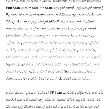
බ්ලයින්ඩ් ස්කෑන් එකට අමතරව, තවත් ස්කෑන් කිහිපයක් තිබෙනවා.
Full Scan
හෙවත්
Satellite Scan
යනු
ඉන් එකකි
.
ෆුල් ස්කෑන් එකකදී
සිදු වන්නේ දැනටමත් හඳුනාගෙන හා රිසීවරය තුල ගබඩා වී තිබෙන
ටීපීවල තිබෙන චැනල් ස්කෑන් කිරීමයි
.
සාමාන්‍යයෙන් බ්ලයින්ඩ්
ස්කෑන් එකට යම් වැඩිපුර කාලයක් ගත වුවත්, ෆුල් ස්කෑන් එකක්
ඉක්මනින්ම සිදු වේ මොකද එයාට කරන්නට තිබෙන කාර්ය අඩු
බැවින්. කාලයත් සමඟ ටීපීවලින් විකාශය වන චැනල් අඩු වැඩි විය
හැකියි; වෙනස් විය හැකියි. එවැනි විටකදී, ෆුල්ස්කෑන් එකක් සිදු
කිරීමෙන් එම වෙනස්කම් අපගේ රිසීවරයට අනුගත කර ගත හැකියි
(අලුත් චැනල් තිබේ නම් ඒවා හසු වේවි). ෆුල් ස්කෑන් කිරීමට ඉහත
රූපයේ පෙන්වා ඇති සෙටිංස් පේජ් එකේ
Start Search යන්නෙන්
Satellite
යන්න තෝරා රිමෝට් එකේ
ok
බට්න් එක ඔබන්න.
තවත් ස්කෑන් ක්‍රමයක් වන්නේ
TP Scan
ය. එහිදී චන්ද්‍රිකාවේ ඇති ටීපී
අතරින් එක් ටීපී එකක් තුල පමනක් ස්කෑන් කිරීම සිදු වේ. එවිට, එම
ටීපී එක තුල තිබෙන චැනල් පමනක් හසු වේවි. එයද සිදු කරන්නේ