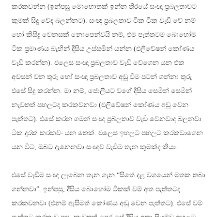
කරකවන්න (ඉන්පසු මොහොතක් ඉන්න තිරයේ සංඥා ප්‍රබලතාවට
කුමක් සිදු වේද බලන්නට). සංඥා ප්‍රබලතාව ටික ටික වැඩි වේ නම්
හෝ කිසිදු වෙනසක් නොපෙන්වයි නම්, එම පැත්තටම බොහෝම
ටික ප්‍රමාණය බැඟින් දීසිය උස්සමින් යන්න (එලිවේෂන් කෝණය
වැඩි කරන්න). එලෙස සංඥා ප්‍රබලතාව වැඩි වේගෙන යන එක
අවසන් වන තුරු හෝ සංඥා ප්‍රබලතාව අඩු වීම පටන් ගන්නා තුරු
එසේ සිදු කරන්න. මා නම්, ජොලියට වගේ දීසිය සෙමින් සෙමින්
නැවතත් පහලටද කරකවනවා (එලිවේෂන් කෝණය අඩු වෙන
පැත්තට). එසේ කරන ගමන් සංඥා ප්‍රබලතාව වැඩි වෙනවාද බලනවා
ටික දුරක් කරකවං යන තෙක්. එලෙස ඉහලට පහලට කරකවාගෙන
යන විට, ඔබට දැනෙනවා සංඥාව වැඩිම තැන කුමක්ද කියා.
එසේ වැඩිම සංඥා ලැබෙන තැන ගැන “සිතේ දළ වශයෙන් මතක තබා
ගන්නවා”. ඉන්පසු, දීසිය බොහෝම ටිකක් වම් අත පැත්තටද
කරකවනවා (එනම් ඇසිමත් කෝණය අඩු වෙන පැත්තට). එසේ වම්