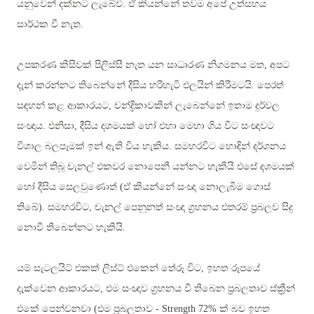
යනුවෙන් දක්නට ලැබේවි. ඒ කියන්නේ තවම අපේ උත්සහය
සාර්ථක වී නැත.
උපකරණ කිසිවක් පිලිස්සී නැත යන සාධාරණ නිගමනය මත, අපට
දැන් කරන්නට තිබෙන්නේ දීසිය හරිහැටි එලයින් කිරීමටයි. පෙරත්
සඳහන් කළ ආකාරයට, චන්ද්‍රිකාවකින් ලැබෙන්නේ ඉතාම දුර්වල
සංඥාය. එනිසා, දීසිය දශමයක් හෝ එහා මෙහා ගිය විට සංඥාවට
විශාල බලපෑමක් ඉන් ඇති විය හැකිය. සමහරවිට හොඳින් දර්ශනය
වෙමින් තිබූ චැනල් එකවර නොපෙනී යන්නට හැකියි එසේ දශමයක්
හෝ දීසිය සෙලවුණොත් (ඒ කියන්නේ සංඥා නොලැබීම ගොස්
තිබේ). සමහරවිට, චැනල් පෙනුනත් සංඥා ග්‍රහනය එතරම් ප්‍රබලව සිදු
නොවී තිබෙන්නට හැකියි.
යම් සැටලයිට් එකක් ලිස්ට් එකෙන් තේරූ විට, ඉහත රූපයේ
දැක්වෙන ආකාරයට, එම සංඥාව ග්‍රහනය වී තිබෙන ප්‍රබලතාව ස්ක්‍රීන්
එකේ පෙන්වනවා (එම ප්‍රබලතාව
- Strength 72% ක් බව ඉහත