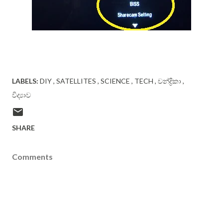
LABELS:
DIY
SATELLITES
SCIENCE
TECH
චන්ද්‍රිකා
විද්‍යාව
SHARE
Comments