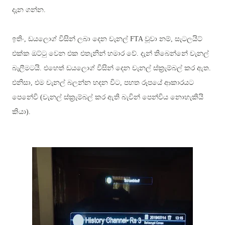
දැන ගන්න.
ඉතිං, ඩයලොග් විසින් ලබා දෙන චැනල්
FTA
වූවා නම්
,
සැටලයිට්
එක්ක ඔට්ටු වෙන එක එතැනින් හමාර වේ
.
දැන් තිබෙන්නේ චැනල්
බැලීමටයි
.
එහෙත් ඩයලොග් විසින් දෙන චැනල් ස්ක්‍රැම්බල් කර ඇත.
එනිසා, එම චැනල් බලන්න හදන විට, පහත රූපයේ ආකාරයට
පෙනේවි (චැනල් ස්ක්‍රැම්බල් කර ඇති බැවින් පෙන්විය නොහැකියි
කියා).