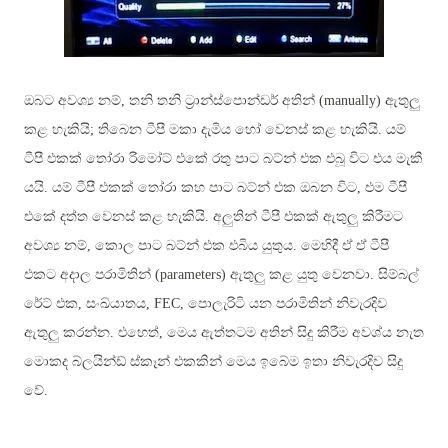
ඔබට අවශ්‍ය නම්, තනි තනි ට්‍රාන්ස්පොන්ඩර් අතින්
(manually)
ඇතුලු
කළ හැකියි; තිබෙන ටීපී මකා දැමිය හෝ වෙනස් කළ හැකියි
.
යම්
ටීපී එකක් තෝරා රිමෝට් එකේ රතු පාට බට්න් එක එබූ විට එය මැකී
යයි. යම් ටීපී එකක් තෝරා කහ පාට බට්න් එක ඔබන විට, එම ටීපී
එකේ දත්ත වෙනස් කළ හැකියි. අලුතින් ටීපී එකක් ඇතුලු කිරීමට
අවශ්‍ය නම්, කොල පාට බට්න් එක එබිය යුතුය. මෙහිදී ඒ ඒ ටීපී
එකට අදාල පරාමිතින්
(parameters)
ඇතුලු කළ යුතු වෙනවා
.
සිම්බල්
රේට් එක
,
සංඛ්
යාතය
, FEC,
පොලැරිටි යන පරාමිතින් නිවැරදිව
ඇතුලු කරන්න
.
එහෙත්
,
මෙය ඇත්තටම අතින් සිදු කිරීම අවශ්
ය නැත
මොකද බ්ලයින්ඩ් ස්කෑන් එකකින් මෙය ඉබේම ඉතා නිවැරදිව සිදු
වේ
.