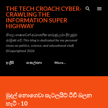
Skip to main content
THE TECH CROACH CYBER-
CRAWLING THE
INFORMATION SUPER
HIGHWAY
සිංහල භාෂාවෙන් අධ්‍යාපනික කරුණු ලබා දීම ප්‍රමුඛ
අරමුණ වේ. This blog is dedicated for my personal
views on politics, science, and educational stuff.
©Copyrighted 2026
ඉංග්‍රීසි
සංකල්පනා
More…
මුදල් නොගෙවා සැටලයිට් ටීවී බලන
හැටි - 10