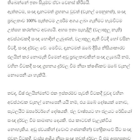
තිබෙන්නේ ඉතා සියුම්ව ඒවා වෙනස් කිරීමයි.
ඇත්තටම, සංඥා දැනටමත් ග්‍රහනය වුවත් (චැනල් පෙනුනත්), සංඥා
ප්‍රබලතාව 100% පැත්තටම උපරිම අගය ලබා ගැනීමට හැමවිටම
උත්සහ කරන්නට අවශ්‍යයි. අහස ඉතා පැහැදිලි (වලාකුලු නැති)
අවස්ථාවකදී සංඥා හොඳින් ලැබුණත්, වලාකුලු ඇති විටදී හෝ වසින
විටදී, සංඥා දුර්වල වේ. මෙවිට, දැනටමත් ඔබේ දීසිය නිසියාකාරව
එලයින් කර නොමැති වීමෙන් අඩු ප්‍රබලතාවකින් සංඥා ලැබෙයි නම්,
වහින විටකදී සංඥා ග්‍රහනය දුර්වල වීම නිසා ක්ෂණිකව ඔබේ චැනල්
නොපෙනී යා හැකියි.
තවද, ඩිෂ් එලයින්මන්ට් එක ඉස්තරම්ව පැවති විටකදී වුවද වහින
අවස්ථාවක චැනල් නොපෙනී යයි නම්, එය ඔබේ දෝෂයක් නොව,
සැටලයිට් ඔපරේටර්ගේ දෝෂයකි. ජල වාෂ්පයට හා ජලයට රේඩියෝ
සංඥා දුර්වල වීම සාමාන්‍ය දෙයකි. එය කාටවත් වැලැක්විය
නොහැකිය. අඩු ජවයකින් (වොට් ගණනකින්) චන්ද්‍රිකාවේ සිට සංඥා
එවන විටකදී, වැස්ස ආදිය නිසා සංඥා තවත් දුර්වල වී එම අපහසුතාව