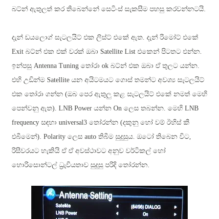
බට්න් ඇතුලත් කර තිබෙන්නේ සෙටිංස් සැකසීම පහසු කරවන්නටයි.
දැන් ඩයලොග් සැටලයිට් එක ලිස්ට් එකේ ඇත. දැන් රිමෝට් එකේ
Exit බට්න් එක එක් වරක් ඔබා Satellite List එකෙන් පිටතට එන්න.
ඉන්පසු Antenna Tuning තෝරා ok
බට්න් එක ඔබා ඒ තුලට යන්න.
එහි උඩින්ම
Satellite යන අයිටමයට ගොස් තමන්ට අවශ්‍ය සැටලයිට්
එක තෝරා ගන්න (ඔබ පෙර ඇතුලු කළ සැටලයිට් එකේ නමත් මෙහි
පෙන්වනු ඇත). LNB Power යන්න On ලෙස තබන්න.
මෙහි
LNB
frequency
සඳහා
universal3
තෝරන්න
(
දකුනු හෝ වම් ඊහිස් කී
එබීමෙන්)
.
Polarity
ලෙස
auto
තිබීම සුදුසුය
.
ඔටෝ තිබෙන විට
,
රිසීවරයට හැකියි ඒ ඒ අවස්ථාවට අනුව වර්ටිකල් හෝ
හොරිසොන්ටල් ධ්‍රැවීයතාව සුදුසු පරිදි තෝරන්න.