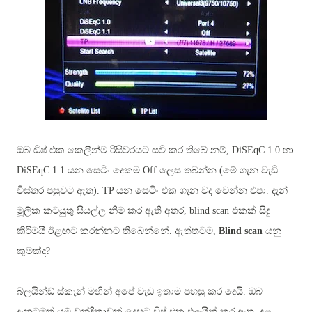
ඔබ ඩිෂ් එක කෙලින්ම රිසීවරයට සවි කර තිබේ නම්,
DiSEqC 1.0 හා
DiSEqC 1.1 යන සෙටිං දෙකම Off ලෙස තබන්න (
මේ ගැන වැඩි
විස්තර පසුවට ඇත)
. TP යන සෙටිං එක ගැන වද වෙන්න එපා.
දැන්
මූලික කටයුතු සියල්ල නිම කර ඇති අතර,
blind scan
එකක් සිදු
කිරීමයි ඊළඟට කරන්නට තිබෙන්නේ
.
ඇත්තටම,
Blind scan
යනු
කුමක්ද
?
බ්ලයින්ඩ් ස්කෑන් මඟින් අපේ වැඩ ඉතාම පහසු කර දෙයි. ඔබ
දැනටමත් යම් චන්ද්‍රිකාවක් දෙසට ඩිෂ් එක එලයින් කර ඇත. දළ