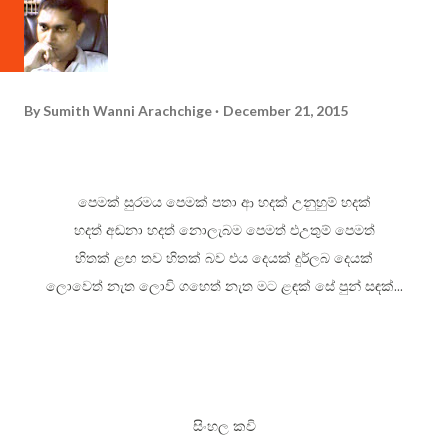
By
Sumith Wanni Arachchige
December 21, 2015
පෙමක් සුරමය පෙමක් පතා ආ හදක් උනුහුම් හදක්
හදත් අඬනා හදත් නොලැබම පෙමත් එඋතුම් පෙමත්
හිතක් ළඟ තව හිතක් බව එය දෙයක් දුර්ලබ දෙයක්
ලොවෙත් නැත ලොවි ගහෙත් නැත මට ළඳක් සේ පුන් සඳක්...
සිංහල කවි