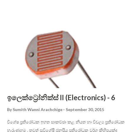
these pesky letters from the operating alphabet ). Actually
you should remember all the letters, but I suggest you to
use only the letters that are not crossed out. Sinhala
alphabet is phonetic (that is, each letter shall have one
dedicated sound only), therefore it is easier to use than
English alphabet. Consonant letters cannot be sounded on
their own, and you have to use vowels to aid in them to be
pronounced. In English, you just place the vowel just after
the constant. For example: ...
ඉලෙක්ට්‍රෝනික්ස් II (Electronics) - 6
By
Sumith Wanni Arachchige
September 30, 2015
විශේෂ ප්‍රතිරෝධක ඉහත සාකච්ඡා කළ නියත හා විචල්‍ය ප්‍රතිරෝධක
හැරුණහම , තවත් සුවිශේෂී ජනප්‍රිය ප්‍රතිරෝධක වර්ග කිහිපයක්ද