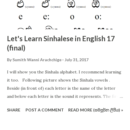
Let's Learn Sinhalese in English 17
(final)
By
Sumith Wanni Arachchige
July 31, 2017
I will show you the Sinhala alphabet. I recommend learning
it too. Following picture shows the Sinhala vowels .
Beside (in front of) each letter is the name of the letter
and below each letter is the sound it represents. The first
12 vowels are very important. The following picture shows
SHARE
POST A COMMENT
READ MORE (සම්පූර්න ලිපිය) »
the consonants of Sinhala alphabet (not in the conventional
order and format). I have crossed out some letters which
are redundant and useless (I vehemently support removing