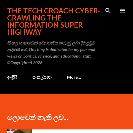
Skip to main content
THE TECH CROACH CYBER-
CRAWLING THE
INFORMATION SUPER
HIGHWAY
සිංහල භාෂාවෙන් අධ්‍යාපනික කරුණු ලබා දීම ප්‍රමුඛ
අරමුණ වේ. This blog is dedicated for my personal
views on politics, science, and educational stuff.
©Copyrighted 2026
ඉංග්‍රීසි
සංකල්පනා
More…
ලොවෙත් නැති ලව...